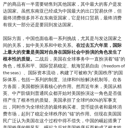
产的商品有一半需要销售到其他国家，其中最大的客户是发
达国家。虽然东南亚已经成为中国最大的出口贸易伙伴，但
最终消费很多并不在东南亚国家，它是转口贸易，最终消费
有很大一部分还是要回到发达国家。
国际方面，中国也面临着一系列挑战，尤其是与发达国家之
间的关系，如中美关系和中欧关系。
在过去五六年里，国际
上最大的变量是美国对自身在国际社会中扮演的角色发生了
根本性的质疑。
二战后，美国在全球事务中一直扮演着“锚”的
角色，维系和平、国际贸易稳定、航海贸易自由（freedom of
the seas）、国际资本流动，构建了可被称为“美国秩序”的国
际体系，包括一系列的制度、法律和纠纷解决机制等。在各
方各面，美国都扮演着核心的作用。然而近年来，美国从精
英、中产阶级到普通民众都开始对美国扮演这一角色是否值
得产生了根本性的质疑。美国承担了全球约80%的军事支
出，同时作为全球经济的最终购买者、货币提供者和最终消
费市场，起到了稳定全球秩序的 “锚”的作用。但现在美国国
民广泛认为美国在这个过程中得不偿失，中国的崛起搭乘了
美国秩序的顺风车，崛起之后对美国秩序反而构成了根本性