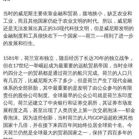
当时的威尼斯主要依靠金融和贸易，腹地狭小，缺乏农业和
工业，而且其他国家仍处于农业文明的时代。所以，威尼斯
还是无法发展出真正的3.0现代科技文明，但是威尼斯发明的
金融制度和工具很快在下一个国家——荷兰——得到了进一步
的发展和衍生。
1581年，荷兰宣布独立，随后经历了长达70年的独立战争，
但在17世纪一举崛起成为最重要的远航贸易帝国，当时全球
约四分之一的贸易都是通过荷兰的船只完成。荷兰的人口只
有几百万，比威尼斯大不了多少，但是荷兰产生了现代金融
体系的全部胚胎，其中最重要的是发明了由公众参与的有限
责任的股份公司制度。全球最早的公众公司就是荷兰东印度
公司。荷兰还建立了中央银行和证券交易所，其证券市场发
展程度之高，甚至出现了人类历史上第一次交易泡沫——郁金
香泡沫。因为这些创新，当时荷兰的人均GDP远超欧洲其他
国家十几倍，并在接下来四百年间始终位居全球前十名。今
天荷兰仍然是全球最大的贸易国家之一，保持了四百多年的