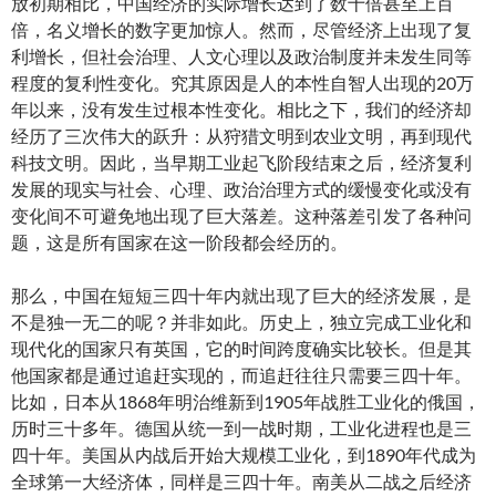
放初期相比，中国经济的实际增长达到了数十倍甚至上百
倍，名义增长的数字更加惊人。然而，尽管经济上出现了复
利增长，但社会治理、人文心理以及政治制度并未发生同等
程度的复利性变化。究其原因是人的本性自智人出现的20万
年以来，没有发生过根本性变化。相比之下，我们的经济却
经历了三次伟大的跃升：从狩猎文明到农业文明，再到现代
科技文明。因此，当早期工业起飞阶段结束之后，经济复利
发展的现实与社会、心理、政治治理方式的缓慢变化或没有
变化间不可避免地出现了巨大落差。这种落差引发了各种问
题，这是所有国家在这一阶段都会经历的。
那么，中国在短短三四十年内就出现了巨大的经济发展，是
不是独一无二的呢？并非如此。历史上，独立完成工业化和
现代化的国家只有英国，它的时间跨度确实比较长。但是其
他国家都是通过追赶实现的，而追赶往往只需要三四十年。
比如，日本从1868年明治维新到1905年战胜工业化的俄国，
历时三十多年。德国从统一到一战时期，工业化进程也是三
四十年。美国从内战后开始大规模工业化，到1890年代成为
全球第一大经济体，同样是三四十年。南美从二战之后经济