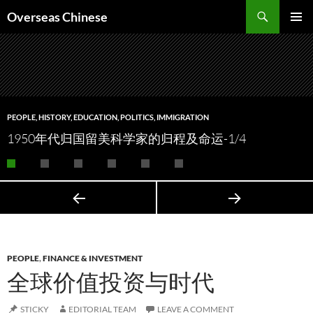
Search
Overseas Chinese
SKIP
PRIMAR
TO
MENU
CONTENT
PEOPLE
,
HISTORY
,
EDUCATION
,
POLITICS
,
IMMIGRATION
1950年代归国留美科学家的归程及命运-1/4
PEOPLE
,
FINANCE & INVESTMENT
全球价值投资与时代
STICKY
EDITORIAL TEAM
LEAVE A COMMENT