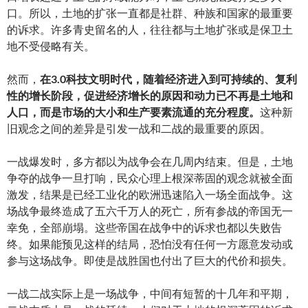
口。所以，土地的扩张一直都是社群、种族和国家的最重要
的诉求。许多青史留名的人，往往都与土地扩张或是保卫土
地不受侵略有关。
然而，
在3.0科技文明时代，随着经济进入到可持续的、复利
性的增长阶段，促进经济增长的原因和动力已不再是土地和
人口，而是市场的大小和生产要素流通的充分程度。
这种新
旧观念之间的差异是引发一战和二战的最重要的原因。
一战爆发时，多方都以为战争会在几周内结束。但是，土地
争夺的战争一旦打响，民众心理上根深蒂固的观念就被全面
激发，结果是已经工业化的欧洲迅速陷入一场全面战争。这
场战争最终造成了五六千万人的死亡，所有参战的帝国无一
幸免，全部崩塌。这些帝国在战争中的诉求也都以失败告
终。如果能预见这样的结局，恐怕没有任何一方愿意发动或
参与这场战争。即使是战胜国也付出了巨大的代价和损失。
一战二战实际上是一场战争，中间有短暂的十几年和平期，