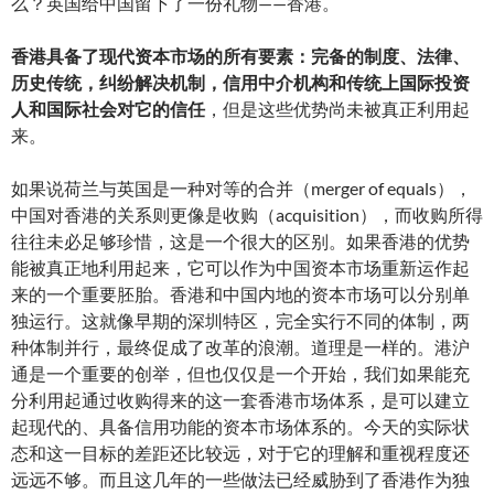
么？英国给中国留下了一份礼物——香港。
香港具备了现代资本市场的所有要素：完备的制度、法律、
历史传统，纠纷解决机制，信用中介机构和传统上国际投资
人和国际社会对它的信任
，但是这些优势尚未被真正利用起
来。
如果说荷兰与英国是一种对等的合并（merger of equals），
中国对香港的关系则更像是收购（acquisition），而收购所得
往往未必足够珍惜，这是一个很大的区别。如果香港的优势
能被真正地利用起来，它可以作为中国资本市场重新运作起
来的一个重要胚胎。香港和中国内地的资本市场可以分别单
独运行。这就像早期的深圳特区，完全实行不同的体制，两
种体制并行，最终促成了改革的浪潮。道理是一样的。港沪
通是一个重要的创举，但也仅仅是一个开始，我们如果能充
分利用起通过收购得来的这一套香港市场体系，是可以建立
起现代的、具备信用功能的资本市场体系的。今天的实际状
态和这一目标的差距还比较远，对于它的理解和重视程度还
远远不够。而且这几年的一些做法已经威胁到了香港作为独