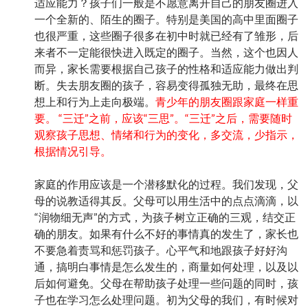
适应能力？孩子们一般是不愿意离开自己的朋友圈进入
一个全新的、陌生的圈子。特别是美国的高中里面圈子
也很严重，这些圈子很多在初中时就已经有了雏形，后
来者不一定能很快进入既定的圈子。当然，这个也因人
而异，家长需要根据自己孩子的性格和适应能力做出判
断。失去朋友圈的孩子，容易变得孤独无助，最终在思
想上和行为上走向极端。
青少年的朋友圈跟家庭一样重
要。 “三迁”之前，应该“三思”。“三迁”之后，需要随时
观察孩子思想、情绪和行为的变化，多交流，少指示，
根据情况引导。
家庭的作用应该是一个潜移默化的过程。我们发现，父
母的说教适得其反。父母可以用生活中的点点滴滴，以
“润物细无声”的方式，为孩子树立正确的三观，结交正
确的朋友。如果有什么不好的事情真的发生了，家长也
不要急着责骂和惩罚孩子。心平气和地跟孩子好好沟
通，搞明白事情是怎么发生的，商量如何处理，以及以
后如何避免。父母在帮助孩子处理一些问题的同时，孩
子也在学习怎么处理问题。初为父母的我们，有时候对