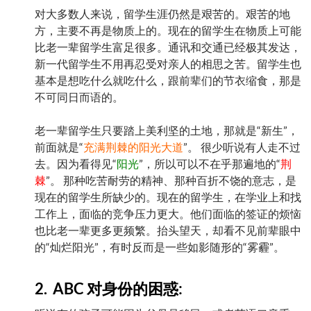
对大多数人来说，留学生涯仍然是艰苦的。艰苦的地
方，主要不再是物质上的。现在的留学生在物质上可能
比老一辈留学生富足很多。通讯和交通已经极其发达，
新一代留学生不用再忍受对亲人的相思之苦。留学生也
基本是想吃什么就吃什么，跟前辈们的节衣缩食，那是
不可同日而语的。
老一辈留学生只要踏上美利坚的土地，那就是“新生”，
前面就是“
充满荆棘的阳光大道
”。 很少听说有人走不过
去。因为看得见“
阳光
”，所以可以不在乎那遍地的“
荆
棘
”。 那种吃苦耐劳的精神、那种百折不饶的意志，是
现在的留学生所缺少的。现在的留学生，在学业上和找
工作上，面临的竞争压力更大。他们面临的签证的烦恼
也比老一辈更多更频繁。抬头望天，却看不见前辈眼中
的“灿烂阳光”，有时反而是一些如影随形的“雾霾”。
2. ABC 对身份的困惑: