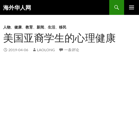
搜
海外华人网
索
跳
主菜单
至
正
人物
、
健康
、
教育
、
新闻
、
生活
、
移民
文
美国亚裔学生的心理健康
2019-04-06
LAOLONG
一条评论