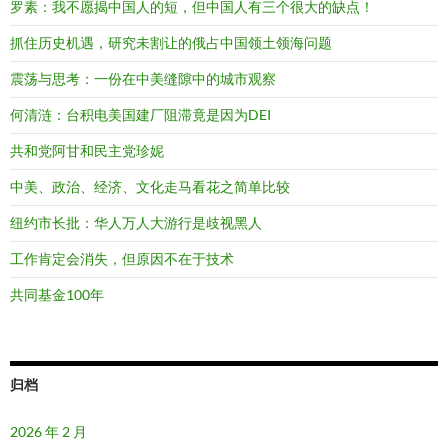
罗素：我不愿揭中国人的短，但中国人有三个很大的缺点！
抓住历史机遇，研究未割让的俄占中国领土领海问题
震荡与思考：一份在中美缝隙中的城市观察
何清涟：台积电美国建厂阻滞竟是因为DEI
共和党阿甘和民主党珍妮
中美、政治、经济、文化走马看花之简单比较
纽约市长批：华人万人大游行是歧视黑人
工作肯定会消失，但原因不在于技术
共同基金100年
归档
2026 年 2 月