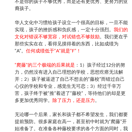
不是你的孩子不够优秀，而是还有更优秀、更努力的亚
裔孩子。
华人文化中习惯给孩子设立一个很高的目标，一旦不能
实现，孩子的挫折感和负疚感，一定十分强烈。
我们的
文化对错误不够宽容，对试错也不够鼓励
。我们更在乎
那些实实在在，看得见摸得着的东西，比如成绩为
“A”。
任何成绩低于“A”就是“F”！
“爬藤”的三个极端的后果就是
：1）孩子经过12分的努
力，仍然没有进入自己理想的学校，思想疙瘩无法解
开；2）孩子被逼进了自己不想去的“藤校”而错过自己
心仪的学校和专业，感觉生无可恋；3）经过千辛万
苦，孩子终于被“推”着进了“藤校”，等待他们的却是更
多更加优秀同学。
除了压力，还是压力
。
无论哪一个后果，家长和孩子都不希望发生，我们都要
提前预防。很多家庭在高一，甚至初中时就为“爬藤”开
始准备了。在准备各种藤校要求的各个方面的同时，我