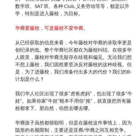
数学班、SAT 班、各种 Club, 义务劳动等等，都是以升
学，特别是进入藤校，为目标。
华裔爱藤校，可是藤校不爱华裔。
从已经获取的信息来看，今年藤校对华裔的录取率更是
创纪录的低。整个华裔社区都在为藤校纠结。在很多华
人眼里，藤校对华裔无疑存在歧视和偏见。无论我们想
不想上藤校，我们固然要坚决反对藤校的这种歧视。但
是，为了进藤校，我们准备付出多大的代价？我们的B-
计划是什么？
我们华人社区出现了很多“虎爸虎妈”，也出现了很多“牛
娃”。如果你家“牛娃”根本不用你“推”，就直接把所有藤
校都拿下。那自然，你想去哪去哪。
华裔孩子虽然都很聪明，但是在藤校这件事情上，因为
隐形的名额限制，主要还是亚裔/华裔之间互相竞争。