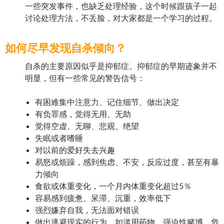
一些突发事件，也缺乏处理经验，这个时候跟孩子一起
讨论处理方法，不丢脸，对大家都是一个学习的过程。
如何尽早发现自杀倾向？
自杀的主要原因似乎是抑郁症。抑郁症的早期迹象并不
明显，但有一些常见的警告信号：
有困难集中注意力、记住细节、做出决定
有负罪感，觉得无用、无助
觉得空虚、无聊、悲观、绝望
失眠或者嗜睡
对以前的爱好失去兴趣
易怒或烦躁，感到焦虑、不安，反应过度，甚至有暴
力倾向
食欲或体重变化，一个月内体重变化超过5％
容易感到疲惫、呆滞、沉重，效率低下
强烈嫌弃自我，无法面对错误
做出逃避现实的行为，如滥用药物、强迫性赌博、危