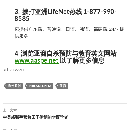
3. 拨打亚洲LifeNet热线 1-877-990-
8585
它提供广东话、普通话、日语、韩语、福建话, 24/7 提
供服务。
4. 浏览亚裔自杀预防与教育英文网站
www.aaspe.net
以了解更多信息
VIEWS:
0
海外原创
PHILADELPHIA
亚裔
文
上一文章
章
中美或联手营救囚于伊朗的华裔学者
导