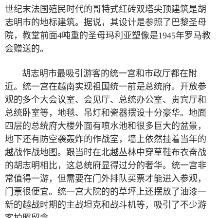
世纪末法国殖民时代的哥特式红砖双塔尖顶建筑是胡
志明市的地标建筑。据说，其设计是参照了巴黎圣母
院，教堂前面
4
吨重的圣母玛利亚塑像是
1945
年罗马教
会赠送的。
胡志明市最吸引游客的统一宫和市政厅都在附
近。统一宫在越南实现祖国统一前是总统府。开放参
观的多个大会议室、会见厅、总统办公室、贵宾厅和
总统卧室等，地毯、吊灯和瓷器摆设十分豪华。地面
四层的总统府大楼外面有喷水池和很多巨大的盆景，
地下还有防空袭轰炸的作战室，墙上依然挂着当年的
越战作战地图。跟当时在北越丛林
中穿草鞋布衣奋战
的胡志明相比，这总统府显得过分的奢华。统一宫非
常值得一游，但需要在门外排队买票才能进入参观，
门票很便宜。统一宫大院的的草坪上还摆放了油漆一
新的越战时期的主战坦克和战斗机等，吸引了不少游