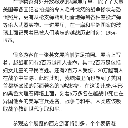
在博物馆对外开放参观的
4
层展厅里，除了了大量
美国等各国记者拍摄的令人毛骨悚然的战争惨状与恐
惧照片，更有从枪支弹药到地雷炮弹到各种空投炸弹
等杀人武器实物。一进展厅，在一扇和平鸽图案的玻
璃上面记录着已被人们淡忘的越战历史时刻：
1954-
1975
。
很多游客在一张英文展牌前驻足拍照。展牌上写
着，越战期间有
3
百万越南人丧命，其中
2
百万是包括
妇女儿童的平民百姓。还有
2
百万人受伤，
30
万越南人
在战争中失踪。此时此刻，我脑海里面也想到了美国
首都华盛顿的那面著名的“越战墙”。在这设计成
v
字形
的黑色大理石碑墙上面，刻着
5
万多名在越战中死亡在
异国他乡的美军官兵姓名。战争与和平。人类应该吸
取战争教训世代争取和平。
参观这个展览的西方游客特别多，个个表情凝