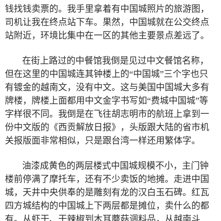
钱找钱卖票的。我手里拿着有中国城照片的旅游图，
司机让我在终点站下车。果然，中国城就在公交终点
站附近，环境比集中在一区的其他主要景点差远了。
在街上路过的中餐馆我倒是见过中文餐馆名称，
但在这里的中国城连其钟楼上的“中国城”三个字也只
有镀金的越南文，没有中文。这与美国中国城大多有
牌楼，牌楼上面都用中文金字书写如“费城中国城”等
字样很不同。我倒是在飞往胡志明市的航班上拿到一
份中文版的《西贡解放日报》，头版跟大陆的省市机
关报版面非常相似，只是跟台湾一样还用繁体字。
油漆成黄色的两层楼式中国城规模不小，主门钟
楼前停满了摩托车，还有不少卖饭的地摊。走进中国
城，天井中央供奉的是雕刻有龙的汉白玉石碑。红瓦
四方城结构的中国城上下两层都是摊位，卖什么的都
有。从虾干、干辣椒到木耳蘑菇调料品，从越南斗