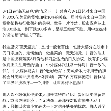
8/1日在“毫无征兆”的情况下， 川普宣布9/1日起对来自中国
的3000亿美元的货物加收10%的关税。届时所有来自中国的
货物都将被征收额外的关税。世界一片哗然，股市应声从上
涨300多点，到下跌200多点，星期五继续下跌。用中文媒体
的说法是“断崖式”下跌。
我这里说“毫无征兆”，是指一般老百姓，包括大部分在股市中
刀口添血的、走钢丝的、做韭菜的，毫无知觉。川普的理由
是中国没有落实6月份他和习总达成的口头协议。没有多少媒
体真正关注川普的理由，中外媒体跟往常一样对川普一致“讨
伐”。中文媒体谴责川普“毫无诚信”；美国媒体批评川普的加
税会对美国经济造成不利影响；其它西方媒体抱怨川普扰乱
了世界经济秩序…一个川普，让世界好不热闹！
鄙人既不敢像其他媒体人那样觉得自己比川普团队更懂贸易
战，或者更懂经济，也无法像土豪那样对股市损失无动于
衷，只想以这篇小文表达一下对信任缺失的忧虑。鄙人甚至