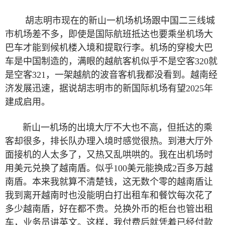
胡志明市现在的新山一机场机场跟中国二三线城
市机场差不多，即使是国际航班抵达也要乘坐机场大
巴车才能到候机楼入境和提取行李。机场的穿梭大巴
车是中国制造的，满眼的越航客机似乎不是空客
320
就
是空客
321
，一架越航的波音客机我都没看到。越南经
济发展迅速，据说胡志明市的新国际机场有望
2025
年
建成启用。
新山一机场的出境大厅不大也不高，但抵达的乘
客却很多，排长队办理入境时感觉很热。到港大厅外
面接机的人太多了，又热又乱哄哄的。我在出机场时
用美元兑换了越南盾。似乎
100
美元能换成
2
百多万越
南盾。本来我就算不清楚钱，这无数个零的越南盾让
我到离开越南时也没能明白打出租车和餐饮每次花了
多少越南盾，好在都不贵。兑换外币的柜台也管出租
车，业务员讲英文。这样，我付费后就凭着已经付款