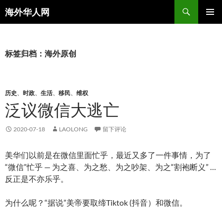
搜
海外华人网
索
跳
主菜单
至
正
文
标签归档：海外原创
历史
、
时政
、
生活
、
移民
、
维权
泛议微信大逃亡
2020-07-18
LAOLONG
留下评论
美华们以前是在微信里面忙乎，最近又多了一件事情，为了
“微信”忙乎 — 为之喜、为之愁、为之吵架、为之“割袍断义” …
反正是不亦乐乎。
为什么呢？“据说”美帝要取缔Tiktok (抖音）和微信。