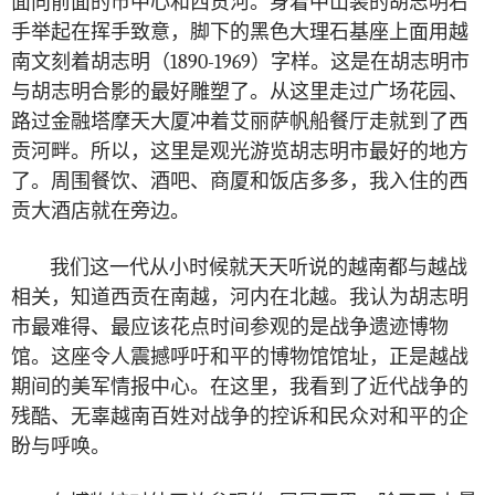
面向前面的市中心和西贡河。身着中山装的胡志明右
手举起在挥手致意，脚下的黑色大理石基座上面用越
南文刻着胡志明（
1890-1969
）字样。这是在胡志明市
与胡志明合影的最好雕塑了。从这里走过广场花园、
路过金融塔摩天大厦冲着艾丽萨帆船餐厅走就到了西
贡河畔。所以，这里是观光游览胡志明市最好的地方
了。周围餐饮、酒吧、商厦和饭店多多，我入住的西
贡大酒店就在旁边。
我们这一代从小时候就天天听说的越南都与越战
相关，知道西贡在南越，河内在北越。我认为胡志明
市最难得、最应该花点时间参观的是战争遗迹博物
馆。这座令人震撼呼吁和平的博物馆馆址，正是越战
期间的美军情报中心。在这里，我看到了近代战争的
残酷、无辜越南百姓对战争的控诉和民众对和平的企
盼与呼唤。