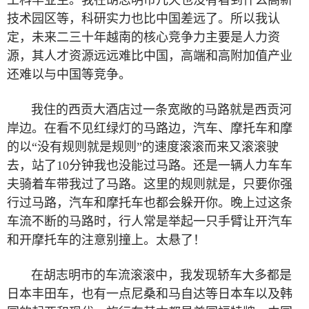
工科毕业生。我在胡志明市几天也没有看到什么高新
技术园区等，科研实力也比中国差远了。所以我认
定，未来二三十年越南的核心竞争力主要是人力资
源，其人才资源远远难比中国，高端和高附加值产业
还难以与中国等竞争。
我住的西贡大酒店过一条宽敞的马路就是西贡河
岸边。在看不见红绿灯的马路边，汽车、摩托车和摩
的以“没有规则就是规则”的速度滚滚而来又滚滚驶
去，站了
10
分钟我也没能过马路。还是一辆人力车车
夫骑着车带我过了马路。这里的规则就是，只要你强
行过马路，汽车和摩托车也都会躲开你。晚上过这条
车流不断的马路时，行人常是举起一只手臂让开汽车
和开摩托车的注意别撞上。太悬了！
在胡志明市的车流滚滚中，我发现轿车大多都是
日本丰田车，也有一点尼桑和马自达等日本车以及韩