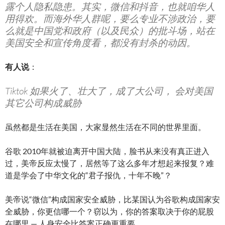
露个人隐私隐患。
其实，微信和抖音，也就咱华人
用得欢。而海外华人群呢，要么专业
不涉政治，要
么就是中国党和政府（以及民众）的批斗场，站在
美国
安全和宣传角度看，都没有封杀的动因。
有人说
：
Tiktok 如果火了、壮大了，成了大公司， 会对美国
其它公司构成威胁
虽然都是生活在美国，大家显然生活在不同的世界里面。
谷歌 2010年就被迫离开中国大陆，脸书从来没有真正进入
过，美帝反应太慢了，居然等了这么多年才想起来报复？难
道是学会了中华文化的“君子报仇，十年不晚”？
美帝说“微信”构成国家安全威胁，比某国认为谷歌构成国家安
全威胁，你更信哪一个？窃以为，你的答案取决于你的屁股
在哪里 — 人身安全比答案正确更重要。