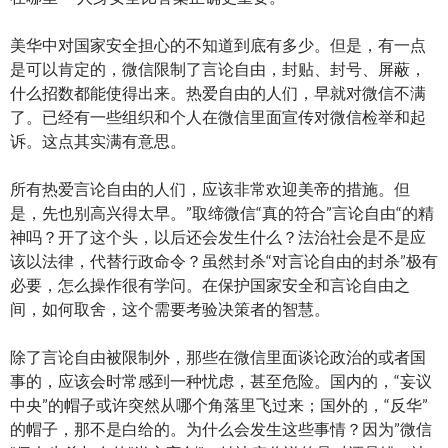
美华中对国家安全担心的不知道到底有多少。但是，有一点
是可以肯定的，微信限制了言论自由，封贴、封号、屏蔽，
什么招数都能使得出来。热爱自由的人们，早就对微信不满
了。已经有一些组织和个人在微信里面宣传对微信检举和起
诉。这点其实满有意思。
所有热爱言论自由的人们，应该非常欢迎美帝的措施。但
是，先也别高兴得太早。”取缔微信“真的符合”言论自由“的精
神吗？开了这个头，以后还会发生什么？法治社会是不是应
该以法律，代替行政命令？虽然封杀“对言论自由的封杀”极有
必要，怎么操作很有学问。在保护国家安全和言论自由之
间，如何取舍，这个需要考验决策者的智慧。
除了言论自由被限制外，那些在微信里面谈论政治的或者国
事的，应该会时常感到一种忧虑，甚至危险。国内的，“妄议
中央”的帽子或许突然从哪个角落里飞过来；国外的，“反华”
的帽子，那不是白给的。为什么会发生这些事情？因为”微信