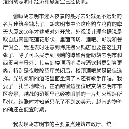
港的胡志明市经济和旅游业已经扬帆。
俯瞰胡志明市迷人夜景的最好去处就是不远处的
名片建筑金融塔了。胡志明市中心这座鹤立鸡群的摩
天大厦
2010
年才建成对外开放，外观设计理念据说是
取自越南国花莲花形状，里面商场、酒吧、影院和餐
厅俱全。我进去时注意到海底捞火锅店也要在这里开
张了。除了可以买票到顶端的瞭望台俯瞰胡志明市和
西贡河全景外，其实到楼顶酒吧喝啤酒饮料更划算更
爽，特别是夜晚瞭望厅关闭后，楼顶酒吧就是最佳选
择。光线柔和的酒吧里面坐满了人还有歌手伴唱。我
要了一扎当地啤酒，在酒吧窗边座位欣赏胡志明市市
区夜景，越战的硝烟早已经被眼前的一片灯火辉煌所
取代。结账时才知道只花了不到
20
美元，越南的物价
的确还在便宜时期。
我发现胡志明市的主要景点建筑市政厅、统一