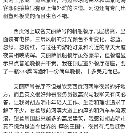
贡河上形成一道风景线，河边乘凉的民众和观景的游
客熙熙攘攘很有点上海外滩的味道。河边还有专门出
租塑料板凳的而且生意不错。
西贡河上取名艾丽萨号的帆船餐厅几层楼高，里
面装有电梯，三扇风帆的灯光颜色不断变化，忽蓝，
忽绿，忽粉红，与过往的游轮灯景和附近的摩天大厦
夜景相映成辉。艾丽萨帆船餐厅虽然豪华，但餐谱显
示只点普通晚餐并不贵。我在顶层室外餐厅落座，要
了一瓶
333
牌啤酒和一份简单晚餐，十多美元而已。
艾丽萨号餐厅不但是欣赏西贡河两岸夜景的好地
方，而且英文很好帅哥服务员很高兴与我聊天有问必
答，让我对胡志明市年轻人工作、生活和理想追求了
解了不少。看着眼前河滨大道上的摩的和汽车车流滚
滚，望着周围越来越多的高层建筑，我感觉胡志明市
真不愧为是当今世界的“摩的王国”。夜景有点后赶香