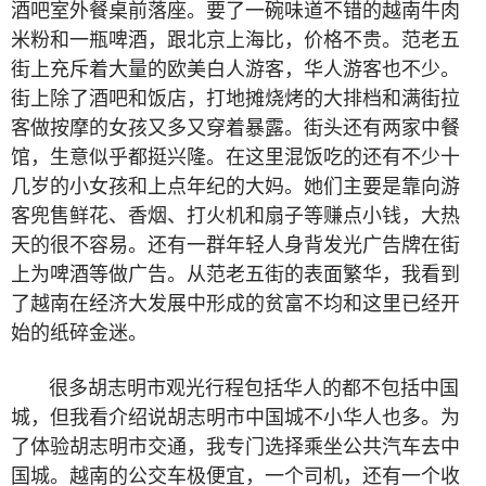
酒吧室外餐桌前落座。要了一碗味道不错的越南牛肉
米粉和一瓶啤酒，跟北京上海比，价格不贵。范老五
街上充斥着大量的欧美白人游客，华人游客也不少。
街上除了酒吧和饭店，打地摊烧烤的大排档和满街拉
客做按摩的女孩又多又穿着暴露。街头还有两家中餐
馆，生意似乎都挺兴隆。在这里混饭吃的还有不少十
几岁的小女孩和上点年纪的大妈。她们主要是靠向游
客兜售鲜花、香烟、打火机和扇子等赚点小钱，大热
天的很不容易。还有一群年轻人身背发光广告牌在街
上为啤酒等做广告。从范老五街的表面繁华，我看到
了越南在经济大发展中形成的贫富不均和这里已经开
始的纸碎金迷。
很多胡志明市观光行程包括华人的都不包括中国
城，但我看介绍说胡志明市中国城不小华人也多。为
了体验胡志明市交通，我专门选择乘坐公共汽车去中
国城。越南的公交车极便宜，一个司机，还有一个收