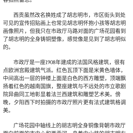
客拍照留念。
西贡虽然改名换姓成了胡志明市，市区街头到处
可见的宣传招贴画上也常见胡志明怀抱小孩等胡志明
画像照片，但我只在市政厅马路对面的广场花园看到
了胡志明的全身铸铜塑像，感觉像是见到了胡志明似
的。
市政厅是一座
1908
年建成的法国风格建筑，很有
点欧洲宫殿建筑气派。红色瓦顶下面是米黄色墙体，
中间高出一层的钟楼上面是白色的西方雕塑，顶端飘
扬着红色的越南国旗，整座建筑与不远处的市立歌剧
院异曲同工地彰显着法兰西建筑和雕塑艺术美。傍
晚，夕阳西下时拍摄的市政厅照片更有法式建筑格调
美。
广场花园中轴线上的胡志明全身铜像背朝市政厅