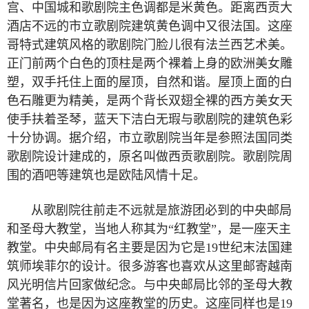
宫、中国城和歌剧院主色调都是米黄色。距离西贡大
酒店不远的市立歌剧院建筑黄色调中又很法国。这座
哥特式建筑风格的歌剧院门脸儿很有法兰西艺术美。
正门前两个白色的顶柱是两个裸着上身的欧洲美女雕
塑，双手托住上面的屋顶，自然和谐。屋顶上面的白
色石雕更为精美，是两个背长双翅全裸的西方美女天
使手扶着圣琴，蓝天下洁白无瑕与歌剧院的建筑色彩
十分协调。据介绍，市立歌剧院当年是参照法国同类
歌剧院设计建成的，原名叫做西贡歌剧院。歌剧院周
围的酒吧等建筑也是欧陆风情十足。
从歌剧院往前走不远就是旅游团必到的中央邮局
和圣母大教堂，当地人称其为“红教堂”，是一座天主
教堂。中央邮局有名主要是因为它是
19
世纪末法国建
筑师埃菲尔的设计。很多游客也喜欢从这里邮寄越南
风光明信片回家做纪念。与中央邮局比邻的圣母大教
堂著名，也是因为这座教堂的历史。这座同样也是
19