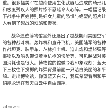
重。很多幅美军在越南使用生化武器后造成的畸形儿
和极度残疾人的照片惨不忍睹令人心碎。一幅幅记录
下战争中百姓特别是妇女儿童的恐惧与绝望的照片让
人看到了越战的残酷和惨状。
战争遗迹博物馆室外还展出了越战期间美国空军
的各种战斗机、轰炸机和直升飞机，美国陆军的各种
作战坦克、装甲车、丛林推土机、迫击炮和燃烧弹等
事物以及船头架设着重机枪的快艇等，可见越战对美
国消耗也是很大。博物馆的馆徽令我印象深刻：蓝天
下三枚往下投掷的炸弹背景前面一只洁白美丽的和平
鸽。走出博物馆，仰望蓝天白云，我真希望看到和平
鸽能永远在蓝天白云中自由翱翔。
VIEWS:
0