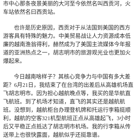
市中心那条夜景美丽的大河至今依然名叫西贡河，火
车站依然名曰西贡站。
也许是历史原因，西贡对于从法国到美国的西方
游客具有特殊的魅力。中美贸易战让人力资源成本低
廉的越南渔翁得利，赫然成为了美国主流媒体今年报
道的亚洲热点之一，胡志明市的旅游观光业也更加火
爆起来。
今日越南啥样子？其核心竞争力与中国有多大差
距？
6
月
21
日，我结束了在台湾的出差后从高雄机场直
飞胡志明市。因为担心越航晚点等，我买的是华航直
飞航班。到了机场才知道，直飞的其实还是越航航
班。没想到，越航柜台办理登机牌和托运行李箱挺顺
利，越航的空客
321
机型航班正点从高雄起飞，
3
小时
后又平稳正点抵达了胡志明市机场。我的行李箱从传
送带上也很快露面，越航似乎还挺靠谱。