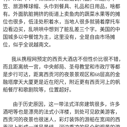
笠、旅游棒球帽、头巾到餐具、礼品和日用品，啥都
有。外面肮脏拥挤的街道上卖鱼肉的蔬菜水果等的摊
位也很多，低洼处积着水，当地人很多就骑着摩托车
边看边买，乱哄哄中想到了脏乱差三个字。美国的中
国城多以中餐馆为主，这里没有，全是自由市场摊
位，似乎全说越南文。
我从携程网预定的西贡大酒店不但性价比很不错，
而且距离统一宫，中央邮局、圣母教堂和市政厅等都
是步行可达，距离西贡河的夜景景观区和
68
层高的金
融塔摩天大厦更是近在咫尺，附近更有西贡河上的帆
船餐厅和歌剧院等，位置超好。
由于历史原因，这一带法式洋房建筑很多，许多
酒吧等也是漂亮的法式小洋楼，到处可见欧美游客，
西贡河的夜景也很迷人，彩灯装饰的游船在宽阔的西