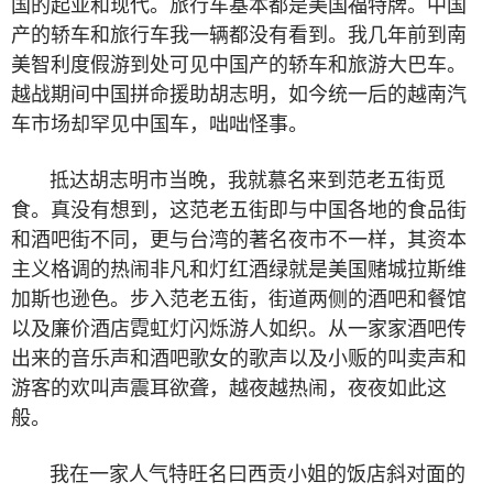
国的起亚和现代。旅行车基本都是美国福特牌。中国
产的轿车和旅行车我一辆都没有看到。我几年前到南
美智利度假游到处可见中国产的轿车和旅游大巴车。
越战期间中国拼命援助胡志明，如今统一后的越南汽
车市场却罕见中国车，咄咄怪事。
抵达胡志明市当晚，我就慕名来到范老五街觅
食。真没有想到，这范老五街即与中国各地的食品街
和酒吧街不同，更与台湾的著名夜市不一样，其资本
主义格调的热闹非凡和灯红酒绿就是美国赌城拉斯维
加斯也逊色。步入范老五街，街道两侧的酒吧和餐馆
以及廉价酒店霓虹灯闪烁游人如织。从一家家酒吧传
出来的音乐声和酒吧歌女的歌声以及小贩的叫卖声和
游客的欢叫声震耳欲聋，越夜越热闹，夜夜如此这
般。
我在一家人气特旺名曰西贡小姐的饭店斜对面的