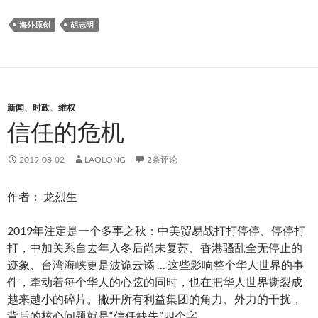
海外原创
胡志明
新闻
、
时政
、
维权
信任的危机
2019-08-02
LAOLONG
2条评论
作者： 龙烈生
2019年注定是一个多事之秋：中美贸易战打打停停、停停打
打，中加关系自去年入冬后尚未复苏、香港骚乱全无停止的
迹象、台湾海峡更是
波诡云谲 … 这些影响整个华人世界的事
件，牵动着每个华人的心弦的同时，也在把华人世界撕裂成
越来越小的碎片。撇开所有利益集团的角力、外力的干扰，
背后的核心问题就是“信任缺失”四个字。