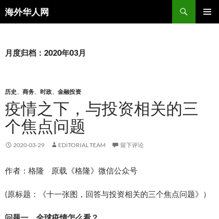
搜
海外华人网
索
跳
主菜单
至
正
文
月度归档：2020年03月
历史
、
商务
、
时政
、
金融投资
疫情之下，与投资相关的三
个焦点问题
2020-03-29
EDITORIAL TEAM
留下评论
作者：格隆 原载《格隆》微信公众号
(原标题：《十一张图，回答与投资相关的三个焦点问题》）
问题一、全球疫情怎么看？