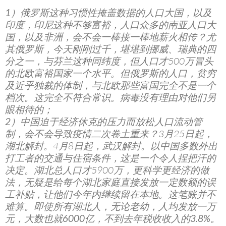
1）俄罗斯这种习惯性掩盖数据的人口大国，以及
印度，印尼这种不够富裕，人口众多的南亚人口大
国，以及非洲，会不会一棒接一棒地薪火相传？
尤
其俄罗斯，今天刚刚过千，堪堪到挪威、瑞典的四
分之一，与芬兰这种同纬度，但人口才500万冒头
的北欧富裕国家一个水平。但俄罗斯的人口，贫穷
及近乎独裁的体制，与北欧那些富国完全不是一个
档次。这完全不符合常识。病毒没有理由对他们另
眼相待的；
2）中国迫于经济休克的压力而放松人口流动管
制，会不会导致疫情二次卷土重来？
3月25日起，
湖北解封。4月8日起，武汉解封。以中国多数外出
打工者的交通与住宿条件，这是一个令人捏把汗的
决定。湖北总人口才5900万，更科学更经济的做
法，无疑是给每个湖北家庭直接发放一定数额的误
工补贴，让他们今年内继续留在本地。
这笔账并不
难算。即使所有湖北人，无论老幼，人均发放一万
元，大数也就6000亿，不到去年税收收入的3.8%。