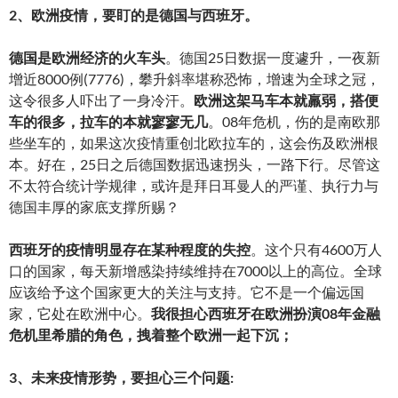
2、欧洲疫情，要盯的是德国与西班牙。
德国是欧洲经济的火车头
。德国25日数据一度遽升，一夜新
增近8000例(7776)，攀升斜率堪称恐怖，增速为全球之冠，
这令很多人吓出了一身冷汗。
欧洲这架马车本就羸弱，搭便
车的很多，拉车的本就寥寥无几
。08年危机，伤的是南欧那
些坐车的，如果这次疫情重创北欧拉车的，这会伤及欧洲根
本。好在，25日之后德国数据迅速拐头，一路下行。尽管这
不太符合统计学规律，或许是拜日耳曼人的严谨、执行力与
德国丰厚的家底支撑所赐？
西班牙的疫情明显存在某种程度的失控
。这个只有4600万人
口的国家，每天新增感染持续维持在7000以上的高位。全球
应该给予这个国家更大的关注与支持。它不是一个偏远国
家，它处在欧洲中心。
我很担心西班牙在欧洲扮演08年金融
危机里希腊的角色，拽着整个欧洲一起下沉；
3、未来疫情形势，要担心三个问题: