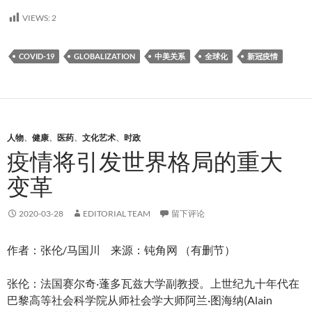
VIEWS:
2
COVID-19
GLOBALIZATION
中美关系
全球化
新冠疫情
人物
、
健康
、
医药
、
文化艺术
、
时政
疫情将引发世界格局的重大
变革
2020-03-28
EDITORIAL TEAM
留下评论
作者：张伦/马国川 来源：钝角网 （有删节）
张伦：法国赛尔奇·蓬多瓦兹大学副教授。上世纪九十年代在
巴黎高等社会科学院从师社会学大师阿兰·图海纳(Alain