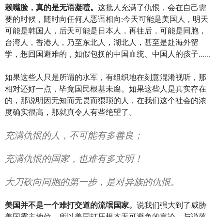
赖嘴脸，真的是无语凝噎。
这批人充满了仇恨，会在自己需
要的时候，随时向任何人恶语相向:今天可能是美国人，明天
可能是韩国人，后天可能是日本人，再往后，可能是同胞，
台湾人，香港人，乃至东北人，湖北人，甚至是赴海外留
学，想回国避难的，如假包换的中国血统、中国人的孩子……
如果这些人只是所谓的水军，有组织地在刻意混淆视听，那
相对还好一点，毕竟国民根基未腐。如果这些人是真实存在
的，那说明因无知而无畏而猥琐的人，在我们这个社会的浓
度确实很高，那就真令人有些绝望了。
充满仇恨的人，不可能有多善良；
充满仇恨的国家，也难有多文明！
大刀砍向同胞的第一步，是对异族的仇恨。
美国并不是一个难打交道的流氓国家。
说我们强大到了威胁
美国霸主地位，所以美国打压根本无可避免的言论，与说落