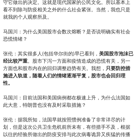
守它做出的决定。这就是现代国家的公民文化。所以基本上
看不到除与防疫相关之外的什么社会紧张。当然，我也只是
就我的个人观察所及。
马国川：为什么美国股市会数次熔断？是否说明确实有社会
恐慌情绪？
张伦：其实很多人(包括华尔街的)早已看到，
美国股市泡沫已
经比较严重
。股市下泻一方面和疫情造成的恐慌有关，另一
方面也和股市内在的回归调整趋势有关。我想，
只要防控措
施进入轨道，随着人们的情绪逐渐平复，股市也会回归理
性。
马国川：目前法国和美国病例都在极速上升，为什么法国如
此大意，特朗普也没有及时采取措施？
张伦：据我所知，法国早就按照惯例准备了非常详尽的计
划，但是这次公共卫生危机前所未有，有些措手不及，根据
以往的经验所做出的防疫安排与此次病毒诡异又疾猛的传播