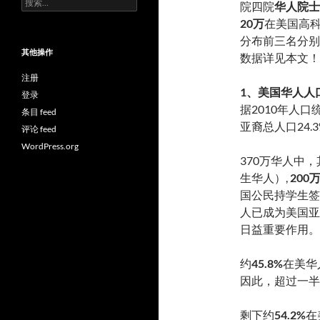
院四院
华人院士
索：
20万
在美国高
分布前三名分别
其他操作
数据详见本文！
注册
1、美国华人人
登录
据2010年人
条目 feed
亚裔总人口24.
评论 feed
WordPress.org
370万华人中，
生华人）,
20
国公民持学生签
人已成为美国亚
日益重要作用。
约
45.8%
在美华
因此，超过一半
剩下约
54.2%
在