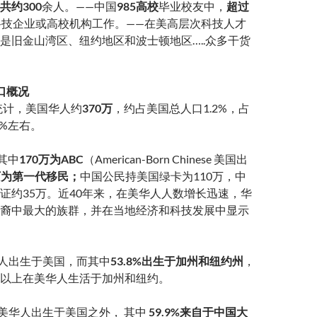
共约300
余人。——中国
985高校
毕业校友中，
超过
科技企业或高校机构工作。——在美高层次科技人才
是旧金山湾区、纽约地区和波士顿地区…..众多干货
口概况
口统计，美国华人约
370万
，约占美国总人口1.2%，占
3%左右。
其中
170万为ABC
（American-Born Chinese 美国出
0万为第一代移民；
中国公民持美国绿卡为110万，中
证约35万。近40年来，在美华人人数增长迅速，华
裔中最大的族群，并在当地经济和科技发展中显示
人出生于美国，而其中
53.8%出生于加州和纽约州
，
以上在美华人生活于加州和纽约。
美华人出生于美国之外， 其中
59.9%来自于中国大