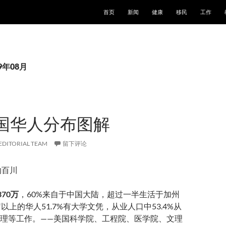
跳至正文
首页
新闻
健康
移民
工作
9年08月
国华人分布图解
EDITORIAL TEAM
留下评论
纳百川
370万
，60%来自于中国大陆，超过一半生活于加州
以上的华人51.7%有大学文凭，从业人口中53.4%从
理等工作。——美国科学院、工程院、医学院、文理