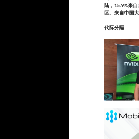
陆，15.9%来
区。
来自中国大
代际分隔