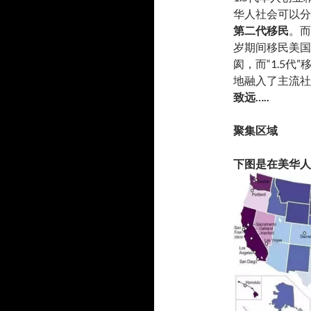
华人社会可以分
第二代移民
。而
岁期间移民美国
阂，而“1.5
地融入了主流社
致远…..
聚集区域
下图是在美华人