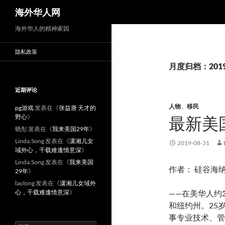
搜
海外华人网
索
海外华人的精神家园
隐私政策
月度归档：201
近期评论
人物
、
移民
pg游戏
发表在《
张益唐 天才的
野心
》
最新美
晓彤
发表在《
我来美国29年
》
Linda.Song
发表在《
潇湘儿女
2019-08-31
域外心，千载难逢情意深
》
Linda.Song
发表在《
我来美国
作者： 硅谷海
29年
》
laolong
发表在《
潇湘儿女域外
心，千载难逢情意深
》
——在美华人约
和纽约州。25岁
事专业技术、管
搜