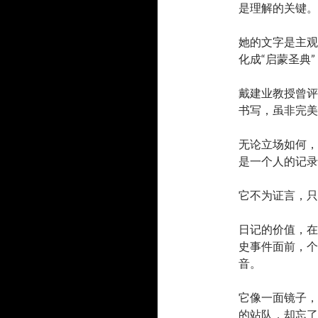
是理解的关键。
她的文字是主观
化成“启蒙圣典
戴建业教授曾评
书写，虽非完美
无论立场如何，
是一个人的记录
它不为证言，只
日记的价值，在
史事件面前，个
音。
它像一面镜子，
的站队，却忘了