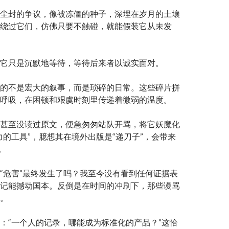
尘封的争议，像被冻僵的种子，深埋在岁月的土壤
绕过它们，仿佛只要不触碰，就能假装它从未发
它只是沉默地等待，等待后来者以诚实面对。
的不是宏大的叙事，而是琐碎的日常。这些碎片拼
呼吸，在困顿和艰虞时刻里传递着微弱的温度。
甚至没读过原文，便急匆匆站队开骂，将它妖魔化
力的工具”，臆想其在境外出版是“递刀子”，会带来
。
“危害”最终发生了吗？我至今没有看到任何证据表
记能撼动国本。反倒是在时间的冲刷下，那些谩骂
。
：“一个人的记录，哪能成为标准化的产品？”这恰