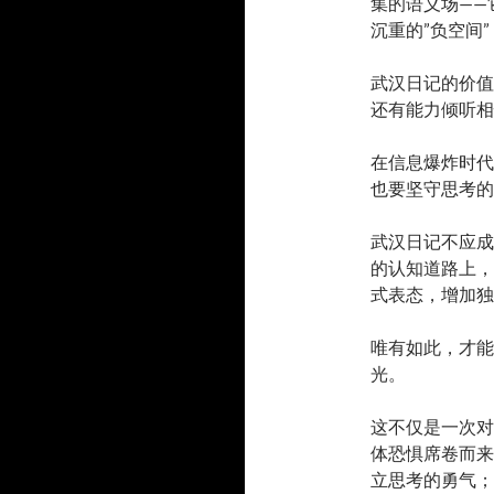
集的语义场——
沉重的”负空间
武汉日记的价值
还有能力倾听相
在信息爆炸时代
也要坚守思考的
武汉日记不应成
的认知道路上，
式表态，增加独
唯有如此，才能
光。
这不仅是一次对
体恐惧席卷而来
立思考的勇气；