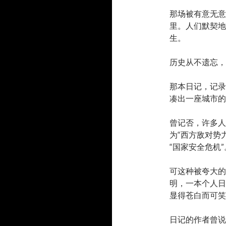
那场被有意无意
里。人们默契地
生。
历史从不遗忘，
那本日记，记录
凑出一座城市的
曾记否，许多人
为“西方敌对势
“国家安全危机”
可这种被夸大的
明，一本个人日
显得苍白而可笑
日记的作者曾说