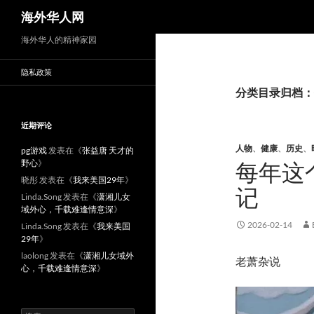
搜
海外华人网
索
海外华人的精神家园
隐私政策
分类目录归档：
近期评论
人物
、
健康
、
历史
、
pg游戏
发表在《
张益唐 天才的
野心
》
每年这
晓彤
发表在《
我来美国29年
》
记
Linda.Song
发表在《
潇湘儿女
域外心，千载难逢情意深
》
2026-02-14
Linda.Song
发表在《
我来美国
29年
》
laolong
发表在《
潇湘儿女域外
老萧杂说
心，千载难逢情意深
》
搜