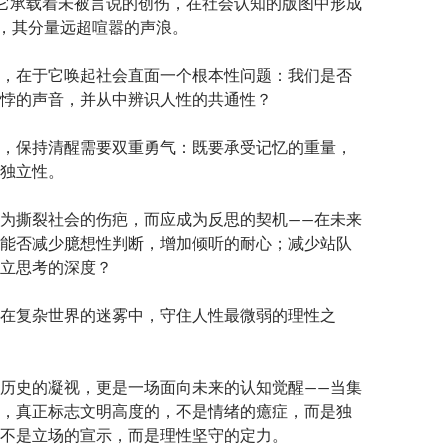
它承载着未被言说的创伤，在社会认知的版图中形成
”，其分量远超喧嚣的声浪。
，在于它唤起社会直面一个根本性问题：我们是否
悖的声音，并从中辨识人性的共通性？
，保持清醒需要双重勇气：既要承受记忆的重量，
独立性。
为撕裂社会的伤疤，而应成为反思的契机——在未来
能否减少臆想性判断，增加倾听的耐心；减少站队
立思考的深度？
在复杂世界的迷雾中，守住人性最微弱的理性之
历史的凝视，更是一场面向未来的认知觉醒——当集
，真正标志文明高度的，不是情绪的癔症，而是独
不是立场的宣示，而是理性坚守的定力。