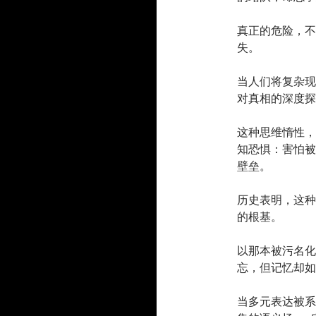
真正的危险，不
失。
当人们将复杂现
对真相的深度探
这种思维惰性，
知恐惧：害怕被
壁垒。
历史表明，这种
的根基。
以那本被污名化
忘，但记忆却如
当多元表达被系