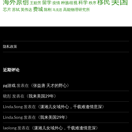
美国
移民
海外原创
留学
科学
种族歧视
王贻芳
疫情
秩序
费城
芯片
苏轼
英伟达
陈刚
高能物理研究所
马克思
隐私政策
近期评论
pg游戏
发表在《
张益唐 天才的野心
》
晓彤
发表在《
我来美国29年
》
Linda.Song
发表在《
潇湘儿女域外心，千载难逢情意深
》
Linda.Song
发表在《
我来美国29年
》
laolong
发表在《
潇湘儿女域外心，千载难逢情意深
》