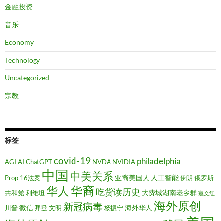
金融投资
音乐
Economy
Technology
Uncategorized
宗教
标签
covid-19
philadelphia
AGI
AI
ChatGPT
NVDA
NVIDIA
中国
中美关系
亚裔美国人
人工智能
Prop 16法案
伊朗
俄罗斯
华裔
华人
吃货读历史
大费城湖南老乡群
共和党
利维坦
寇文红
海外原创
新冠病毒
微信
海外华人
川普
拜登
文明
杨振宁