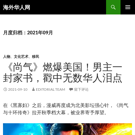
搜
海外华人网
索
跳
主菜单
至
正
文
月度归档：2021年09月
人物
、
文化艺术
、
移民
《尚气》燃爆美国！男主一
封家书，戳中无数华人泪点
2021-09-10
EDITORIAL TEAM
留下评论
在《黑寡妇》之后，漫威再度成为北美影坛强心针，《尚气
与十环传奇》拉开秋季档大幕，被业界寄予厚望。