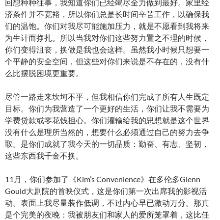
回想种种往事，我知道你们已经竭尽全力做到最好。家里经
济条件并不宽裕，所以你们总是长时间辛苦工作，以确保我
们的温饱。你们对我尽可能施加压力，就是不愿看到我将来
为生计而挣扎。所以当我对你们这些努力置之不理的时候，
你们变得沮丧，换做是我也会这样。虽然我小时候只想要一
个平静的安全空间，但这些对你们来说是不存在的，没有什
么比摆脱困境更重要。
尽管一路走来坎坷不平，但我相信你们完成了所有人生既定
目标。你们为我营造了一个更好的生活，你们让我不需要为
学费贷款或零花钱担心。你们灌输给我的思想就是这个世界
没有什么是理所当然的，想要什么必须通过自己的努力去争
取。是你们成就了我今天的一切品质：勤奋、有志、坚韧，
这些东西我千金不换。
11月，你们参加了《Kim’s Convenience》在多伦多Glenn
Gould大剧院的首映仪式，这是你们第一次出席我的影视活
动。表面上我尽量装作低调，不过内心早已激动万分。那真
是个完美的夜晚：我被朋友们和家人的爱所笼罩着，这比任