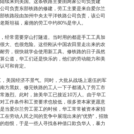
陆续来到美国。这条铁路主要由两家公司负责建
公司负责东部铁路的修建，劳工主要是来自爱尔兰
部铁路段由加州中央太平洋铁路公司负责，该公司
老斯坦福，雇佣的劳工中约80%是华人。
，经常需要穿山打隧道。当时用的都是手工工具加
很大、也很危险。这些刚从中国农田里走出来的农
耐劳，很快就学会使用新工具。修铁路的日子虽然
算公道，华工们还是快乐的，他们的劳动能力和美
认可和肯定。
完工，美国经济不景气。同时，大批从战场上退伍的军
南方黑奴、修完铁路的工人一下子都涌入了劳工市
常激烈。此时，旅美华工已接近10万人。由于华工
对工作条件和工资要求也较低，很多资本家更愿意
是当爱尔兰劳工罢工的时候，华工常常被资本家招
工在劳动人民之间的竞争中展现出来的“优势”，招致
的怨恨，于是一些人寻找各种借口欺负华人，暴力