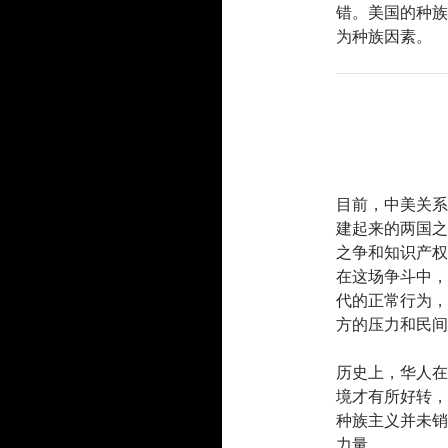
错。美国的种族
为种族因素。
目前，中美关系
建起来的两国之
之争和知识产权
在这场争斗中，
代的正常行为，
方的压力和民间
历史上，华人在
境才有所好转，
种族主义并未销
力量。