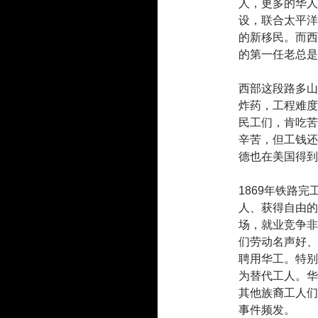
人，更多的华人
设，联合太平洋
的新移民。而西
的第一任老总是
西部这段路多山
炸药，工程难度
民工们，肯吃苦
辛苦，但工钱还
德也在美国得到
1869年铁路
人、获得自由的
场，就业竞争非
们劳动名声好、
聘用华工。特别
为替代工人。华
其他族裔工人们
事件频发。