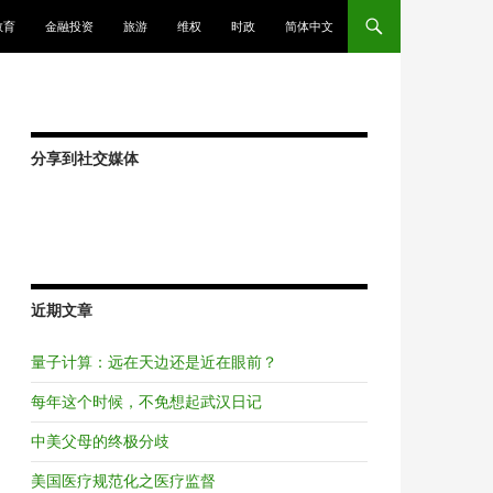
教育
金融投资
旅游
维权
时政
简体中文
分享到社交媒体
近期文章
量子计算：远在天边还是近在眼前？
每年这个时候，不免想起武汉日记
中美父母的终极分歧
美国医疗规范化之医疗监督