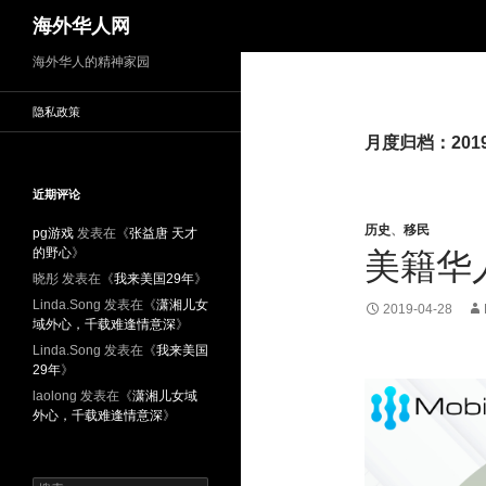
搜
海外华人网
索
海外华人的精神家园
隐私政策
月度归档：201
近期评论
历史
、
移民
pg游戏
发表在《
张益唐 天才
的野心
》
美籍华
晓彤
发表在《
我来美国29年
》
Linda.Song
发表在《
潇湘儿女
2019-04-28
域外心，千载难逢情意深
》
Linda.Song
发表在《
我来美国
29年
》
laolong
发表在《
潇湘儿女域
外心，千载难逢情意深
》