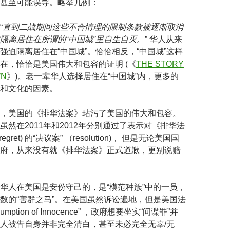
甚至可能误导。略举几例：
“
直到二战期间这些不合情理的限制条款被逐渐取消
隔离居住在所谓的“中国城”里自生自灭。
” 华人从来
强迫隔离居住在“中国城”。恰恰相反，“中国城”这样
在，恰恰是美国伟大和包容的证明 (《
THE STORY
WN
》)。老一辈华人选择居住在“中国城”内，更多的
和文化的因素。
，美国的《排华法案》玷污了美国的伟大和包容。
虽然在2011年和2012年分别通过了表示对《排华法
egret) 的“决议案” （resolution)， 但是无论美国国
府，从来没有就《排华法案》正式道歉，更别说赔
华人在美国是安份守己的，是“模范种族”中的一员，
数的“害群之马”。在美国虽然诉讼遍地，但是美国法
mption of Innocence” ，政府想要坐实“间谍罪”并
人被告自身并非完全清白，甚至未必完全无辜/无