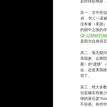
必经得起推敲，
其一，文中所说
前，华人一直被
没有被（美国）
的国中之国的存
OF CHINATO
是因为自身语言
其二，毫无疑问
美国参、众两院
案》的“遗憾” （r
会，还是美国政
偿了。
其三，绝大多数
但是确实有极少
律的基石是”Assu
不容易。有些华