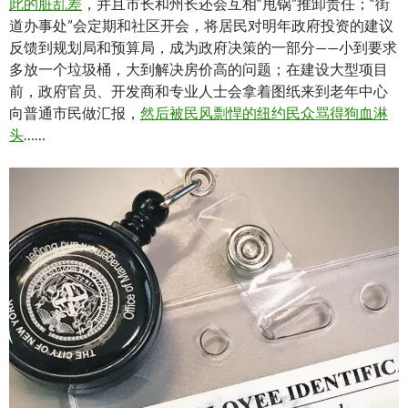
此的脏乱差
，并且市长和州长还会互相“甩锅”推卸责任；“街
道办事处”会定期和社区开会，将居民对明年政府投资的建议
反馈到规划局和预算局，成为政府决策的一部分——小到要求
多放一个垃圾桶，大到解决房价高的问题；在建设大型项目
前，政府官员、开发商和专业人士会拿着图纸来到老年中心
向普通市民做汇报，
然后被民风剽悍的纽约民众骂得狗血淋
头
……