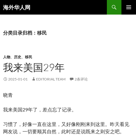
搜
海外华人网
索
跳
主菜单
至
正
文
分类目录归档：移民
人物
、
历史
、
移民
我来美国29年
2025-01-01
EDITORIAL TEAM
2条评论
晓青
我来美国29年了，差点忘了记录。
习惯了，好像一直在这里，又好像刚刚来到这里。昨天看见
网友说，一切要顺其自然，此时还是说既来之则安之吧。