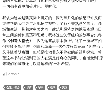
息的方式也几经革新（现在已经很少有人读公众号了吧）——
一切都变得更加碎片化、即时化。
我认为这些趋势实际上挺好的，因为碎片化的信息或许反而
能够帮助我们更广泛地拓展视野，了解不曾熟悉的国度、领
域和生活。带着对中美之间、建筑和经济之间以及奇观与日
常之间的种种震荡和思考，我将这些关于纽约的故事合集称
作
《创造大都会》
，因为这些故事本质上讲述了一座城市如
何持续不断地进行创造和革新——这个过程既充满了闪光点，
又伴随着阴暗面，但总是推动着永不停歇的前进和探索。希
望这本书能让读到它的人在满足好奇心的同时，也感受到“原
来我们的城市还可以是这样的”一种希望。
VIEWS:
0
创造大都会
华裔
移民
纽约
美国