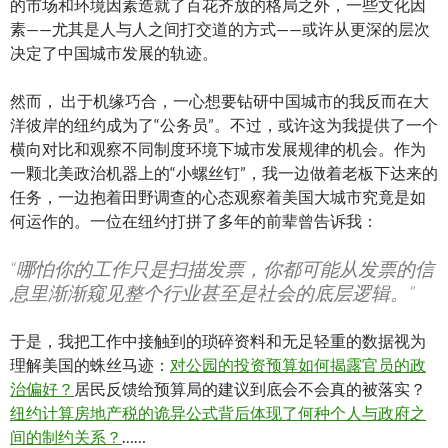
的市场和环境因素造就了百花齐放的格局之外，一些文化因
素——尤其是人与人之间打交道的方式——或许从更深的层次
决定了中国城市发展的轨迹。
然而， 出于机缘巧合，一心想要钻研中国城市的我反而在大
洋彼岸的纽约成为了“公务员”。不过，或许这为我提供了一个
横向对比和观察不同制度环境下城市发展规律的机会。作为
一颗北美政治机器上的“小螺丝钉”，我一边做着老板下达来的
任务，一边抱着田野调查的心态观察着美国大城市究竟是如
何运作的。一位在纽约打拼了多年的前辈曾告诉我：
“哪怕你的工作只是扫描发票，你都可能从发票的信
息里渐渐窥见整个行业甚至是社会的底层逻辑。”
于是，我把工作中接触到的琐碎资料和无足轻重的数据视为
理解美国的蛛丝马迹：
对公园的投资预算如何揭露官员的政
治偏好？
居民反馈给预算局的建议到底会不会真的被落实？
纽约计算房地产税的诡异公式背后体现了何种个人与政府之
间的制约关系？
……