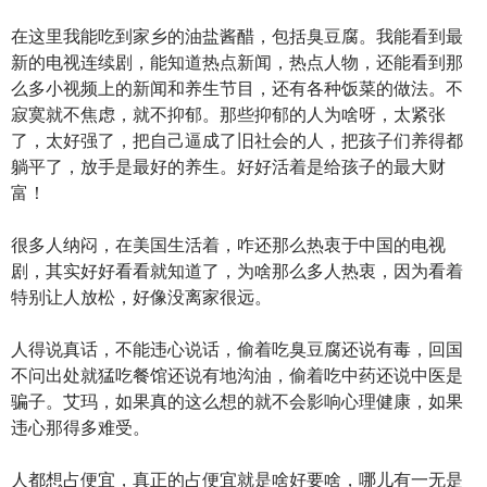
在这里我能吃到家乡的油盐酱醋，包括臭豆腐。我能看到最
新的电视连续剧，能知道热点新闻，热点人物，还能看到那
么多小视频上的新闻和养生节目，还有各种饭菜的做法。不
寂寞就不焦虑，就不抑郁。那些抑郁的人为啥呀，太紧张
了，太好强了，把自己逼成了旧社会的人，把孩子们养得都
躺平了，放手是最好的养生。好好活着是给孩子的最大财
富！
很多人纳闷，在美国生活着，咋还那么热衷于中国的电视
剧，其实好好看看就知道了，为啥那么多人热衷，因为看着
特别让人放松，好像没离家很远。
人得说真话，不能违心说话，偷着吃臭豆腐还说有毒，回国
不问出处就猛吃餐馆还说有地沟油，偷着吃中药还说中医是
骗子。艾玛，如果真的这么想的就不会影响心理健康，如果
违心那得多难受。
人都想占便宜，真正的占便宜就是啥好要啥，哪儿有一无是