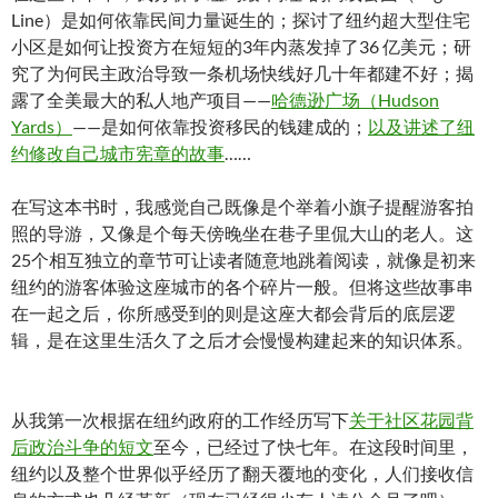
Line）是如何依靠民间力量诞生的；探讨了纽约超大型住宅
小区是如何让投资方在短短的3年内蒸发掉了36 亿美元；研
究了为何民主政治导致一条机场快线好几十年都建不好；揭
露了全美最大的私人地产项目——
哈德逊广场（Hudson
Yards）
——是如何依靠投资移民的钱建成的；
以及讲述了纽
约修改自己城市宪章的故事
……
在写这本书时，我感觉自己既像是个举着小旗子提醒游客拍
照的导游，又像是个每天傍晚坐在巷子里侃大山的老人。这
25个相互独立的章节可让读者随意地跳着阅读，就像是初来
纽约的游客体验这座城市的各个碎片一般。但将这些故事串
在一起之后，你所感受到的则是这座大都会背后的底层逻
辑，是在这里生活久了之后才会慢慢构建起来的知识体系。
从我第一次根据在纽约政府的工作经历写下
关于社区花园背
后政治斗争的短文
至今，已经过了快七年。在这段时间里，
纽约以及整个世界似乎经历了翻天覆地的变化，人们接收信