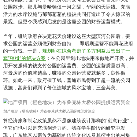
公园散步。那儿与曼哈顿仅一河之隔，华丽的天际线、充满
活力的水岸设施与郁郁葱葱的植被共同打造出了令人惊叹的
景观。但更令我感到启发的是这座公园的财务运营模式。
当年，纽约政府在决定花天价建设这座大型滨河公园后，要
求公园的运营必须做到财务自持——即后期运营不能再花政府
的一分钱。于是，
规划师在综合考虑了多方利益后想出了一
套“狡猾”的解决方案
：在公园里划出地块用来做地产开发，并
用开发赚得的钱支付公园的运营费。公园的运营质量越高，
河景房的价值就越高，赚得的公园运营费就越多，良性循
环。如此一来，政府省了钱，普通市民得到了超一流的公园
设施，富豪们得到了价值连城的风水宝地，三全其美。
地产项目（橙色地块）为布鲁克林大桥公园提供运营资金
算经济账和制定政策虽然不是像建筑设计那样的“创意行业”，
但它们也可以是充满创造力的。我在学生阶段的研究中发
现，广东地区以宗族为基础的传统文化以及其衍生出的村集