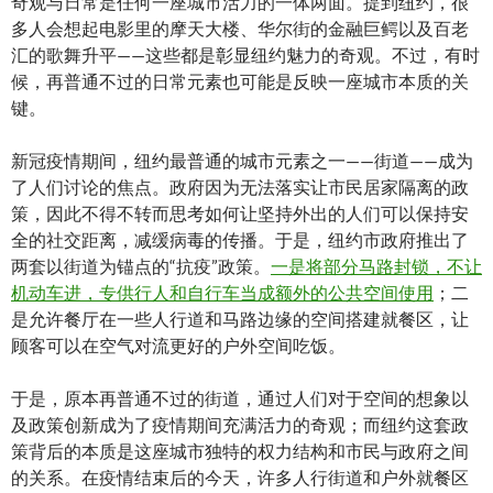
奇观与日常是任何一座城市活力的一体两面。提到纽约，很
多人会想起电影里的摩天大楼、华尔街的金融巨鳄以及百老
汇的歌舞升平——这些都是彰显纽约魅力的奇观。不过，有时
候，再普通不过的日常元素也可能是反映一座城市本质的关
键。
新冠疫情期间，纽约最普通的城市元素之一——街道——成为
了人们讨论的焦点。政府因为无法落实让市民居家隔离的政
策，因此不得不转而思考如何让坚持外出的人们可以保持安
全的社交距离，减缓病毒的传播。于是，纽约市政府推出了
两套以街道为锚点的“抗疫”政策。
一是将部分马路封锁，不让
机动车进，专供行人和自行车当成额外的公共空间使用
；二
是允许餐厅在一些人行道和马路边缘的空间搭建就餐区，让
顾客可以在空气对流更好的户外空间吃饭。
于是，原本再普通不过的街道，通过人们对于空间的想象以
及政策创新成为了疫情期间充满活力的奇观；而纽约这套政
策背后的本质是这座城市独特的权力结构和市民与政府之间
的关系。在疫情结束后的今天，许多人行街道和户外就餐区