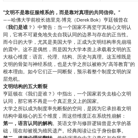
“文明不是靠征服维系的，而是靠对真理的共同信仰。”
——哈佛大学前校长德里克·博克（Derek Bok）亨廷顿曾在
《
我们是谁
？》中警告：当一个国家不再坚守其核心文明认
同，它将不可避免地失去自我认同的边界与存在的正当性。
而今日的大学，尤其是美国大学，正成为文明结构率先崩塌
的震中。这不是偶然，而是因为大学本质上承载着文明的五
大核心维度：语言、伦理、结构、历史与真理。这五维既是
文明的骨架与神经系统，也是大学之所以被称为“高等教育”的
根本理由。如今它们正一同断裂，预示着整个制度文明的深
层危机。
文明结构的五大断裂
亨廷顿在《我们是谁？》中指出，一个国家若失去核心文明
认同，那它将不再是一个真正意义上的国家。
大学之所以成为制度率先断裂的空间，是因为它承担着文明
结构中最核心的五个维度，而这些维度正在系统性崩解：
第一，语言认同的解构
。英语文学与修辞逻辑曾是大学的基
础，现在却被视为殖民遗产。经典阅读让位于身份叙事。
第二，道德伦理的翻转
。曾经强调自由主义责任与自我克