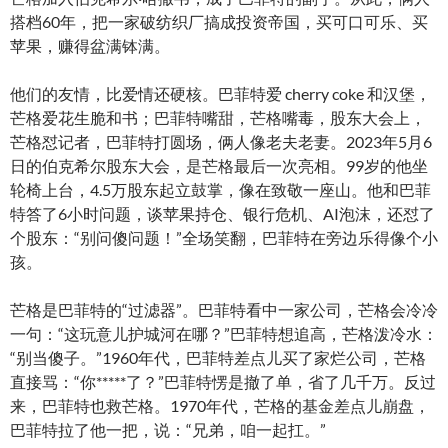
搭档60年，把一家破纺织厂搞成投资帝国，买可口可乐、买
苹果，赚得盆满钵满。
他们的友情，比爱情还硬核。巴菲特爱 cherry coke 和汉堡，
芒格爱花生脆和书；巴菲特嘴甜，芒格嘴毒，股东大会上，
芒格怼记者，巴菲特打圆场，俩人像老夫老妻。2023年5月6
日的伯克希尔股东大会，是芒格最后一次亮相。99岁的他坐
轮椅上台，4.5万股东起立鼓掌，像在致敬一座山。他和巴菲
特答了6小时问题，谈苹果持仓、银行危机、AI泡沫，还怼了
个股东：“别问傻问题！”全场笑翻，巴菲特在旁边乐得像个小
孩。
芒格是巴菲特的“过滤器”。巴菲特看中一家公司，芒格会冷冷
一句：“这玩意儿护城河在哪？”巴菲特想追高，芒格泼冷水：
“别当傻子。”1960年代，巴菲特差点儿买了家烂公司，芒格
直接骂：“你*****了？”巴菲特愣是撤了单，省了几千万。反过
来，巴菲特也救芒格。1970年代，芒格的基金差点儿崩盘，
巴菲特拉了他一把，说：“兄弟，咱一起扛。”