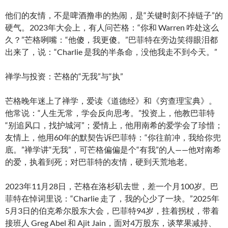
他们的友情，不是啤酒撸串的热闹，是“关键时刻不掉链子”的
硬气。2023年大会上，有人问芒格：“你和 Warren 咋处这么
久？”芒格咧嘴：“他傻，我更傻。”巴菲特在旁边笑得眼泪都
出来了，说：“Charlie 是我的半条命，没他我走不到今天。”
禅学与投资：芒格的“无我”与“执”
芒格晚年迷上了禅学，爱读《道德经》和《穷查理宝典》。
他常说：“人生无常，学会反向思考。”投资上，他教巴菲特
“别追风口，找护城河”；爱情上，他用南希的爱学会了珍惜；
友情上，他用60年的默契告诉巴菲特：“你往前冲，我给你兜
底。”禅学讲“无我”，可芒格偏偏是个“有我”的人——他对南希
的爱，执着到死；对巴菲特的友情，硬到天荒地老。
2023年11月28日，芒格在洛杉矶去世，差一个月100岁。巴
菲特在悼词里说：“Charlie 走了，我的心少了一块。”2025年
5月3日的伯克希尔股东大会，巴菲特94岁，拄着拐杖，带着
接班人 Greg Abel 和 Ajit Jain，面对4万股东，谈苹果减持、