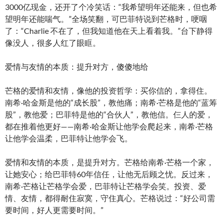
3000亿现金，还开了个冷笑话：“我希望明年还能来，但也希
望明年还能喘气。”全场笑翻，可巴菲特说到芒格时，哽咽
了：“Charlie 不在了，但我知道他在天上看着我。”台下静得
像没人，很多人红了眼眶。
爱情与友情的本质：提升对方，傻傻地给
芒格的爱情和友情，像他的投资哲学：买你信的，拿得住。
南希·哈金斯是他的“成长股”，教他痛；南希·芒格是他的“蓝筹
股”，教他爱；巴菲特是他的“合伙人”，教他信。仨人的爱，
都在推着他更好——南希·哈金斯让他学会爬起来，南希·芒格
让他学会温柔，巴菲特让他学会飞。
爱情和友情的本质，是提升对方。芒格给南希·芒格一个家，
让她安心；给巴菲特60年信任，让他无后顾之忧。反过来，
南希·芒格让芒格学会爱，巴菲特让芒格学会笑。投资、爱
情、友情，都得耐住寂寞，守住真心。芒格说过：“好公司需
要时间，好人更需要时间。”