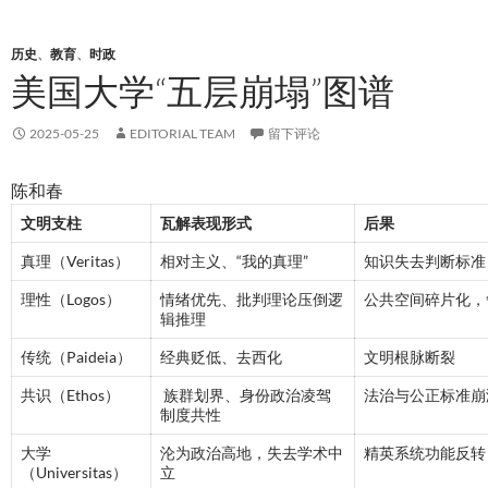
历史
、
教育
、
时政
美国大学“五层崩塌”图谱
2025-05-25
EDITORIAL TEAM
留下评论
陈和春
文明支柱
瓦解表现形式
后果
真理（Veritas）
相对主义、“我的真理”
知识失去判断标准
理性（Logos）
情绪优先、批判理论压倒逻
公共空间碎片化，
辑推理
传统（Paideia）
经典贬低、去西化
文明根脉断裂
共识（Ethos）
族群划界、身份政治凌驾
法治与公正标准崩
制度共性
大学
沦为政治高地，失去学术中
精英系统功能反转
（Universitas）
立