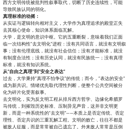
西方文明传统被批判性叙事取代，切断了历史连续性，可能
导致民族认同的弱化。
真理标准的动摇：
从实证与逻辑转向相对主义，大学作为真理追求的殿堂正失
去其核心使命，知识体系面临瓦解。
大学，是文明的意识中枢。它的五重断裂，意味着我们正面
临一次结构性“去文明化”进程：没有共同语言，就没有文明叙
事；没有伦理底线，就没有社会信任；没有才能标准，就没
有制度合法性；没有历史认同，就没有民族统一；没有真理
标准，就没有知识系统。
从“自由之真理”到“安全之表达”
过去，大学秉持“真理不怕争议”的传统；而今，“表达的安全”
成为新共识。情绪优先取代理性判断，使整个公共空间被分
化为碎片化受害叙事。
去文明化，实为反文明工程从排斥西方哲学、边缘化希腊罗
马传统，到摧毁历史标准、压制异见声音，这并非文明更
新，而是一种系统性的“去文明”——本质上是否定传统、否定
理性、否定共识的三重瓦解工程。文明的败亡，往往不都是
被敌人征服，而是常常被自己遗忘了。外来敌人常常是压倒