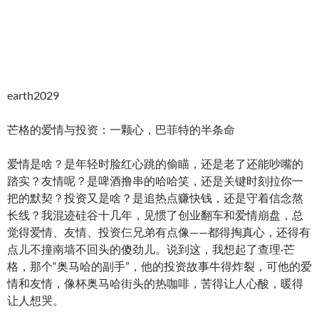
earth2029
芒格的爱情与投资：一颗心，巴菲特的半条命
爱情是啥？是年轻时脸红心跳的偷瞄，还是老了还能吵嘴的
踏实？友情呢？是啤酒撸串的哈哈笑，还是关键时刻拉你一
把的默契？投资又是啥？是追热点赚快钱，还是守着信念熬
长线？我混迹硅谷十几年，见惯了创业翻车和爱情崩盘，总
觉得爱情、友情、投资仨兄弟有点像——都得掏真心，还得有
点儿不撞南墙不回头的傻劲儿。说到这，我想起了查理·芒
格，那个“奥马哈的副手”，他的投资故事牛得炸裂，可他的爱
情和友情，像杯奥马哈街头的热咖啡，苦得让人心酸，暖得
让人想哭。