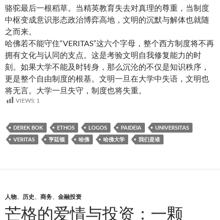
骆驼最后一根稻草。当精英教育失去对真理的尊重，当制度
中枢变成意识形态政治博弈高地，文明的沉默与解体也就随
之而来。
哈佛若不能守住“VERITAS”这六个字母，整个西方制度将不再
拥有文化与认同的支点。这是考验文明自我修复能力的时
刻。如果大学不能及时转身，那么沉沦的不仅是知识秩序，
更是整个自由制度的根基。文明一旦在大学中失语，文明也
将无言。大学一旦失守，制度也将失重。
VIEWS:
1
DEREK BOK
ETHOS
LOGOS
PAIDEIA
UNIVERSITAS
VERITAS
亨廷顿
哈佛
哈佛大学
我们是谁
人物
、
历史
、
商务
、
金融投资
芒格的爱情与投资：一颗