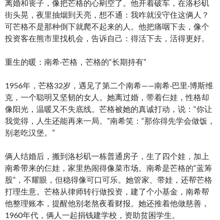
离婚和丧子，像把芒格的心剜空了。他开着破车，在洛杉矶
街头晃，夜里抽烟到天亮，想不通：我咋就没守住这俩人？
可芒格不是那种倒下就爬不起来的人。他把痛咽下去，像个
投资客在熊市里找机会，告诉自己：得活下去，活得更好。
重生的暖：南希·芒格，芒格的“长期持有”
1956年，芒格32岁，遇见了第二个南希——南希·巴里·博斯维
克，一个聪明又坚韧的女人。她离过婚，带着仨娃，性格却
像阳光，温暖又不失底线。芒格被她的真诚打动，说：“你让
我觉得，人生还能再来一局。”南希笑：“那你得先学会做饭，
别老吃汉堡。”
俩人结婚后，搬到洛杉矶一栋普通房子，生了四个娃，加上
南希带来的仨娃，家里热闹得像菜市场。南希是芒格的“蓝筹
股”，不耀眼，但稳得像可口可乐。她管家、带娃，还帮芒格
打理生意。芒格从律师转行做投资，建了个小基金，南希帮
他整理账本，提醒他别老熬夜看财报。她还推着他做慈善，
1960年代，俩人一起捐钱建学校，资助贫困学生。