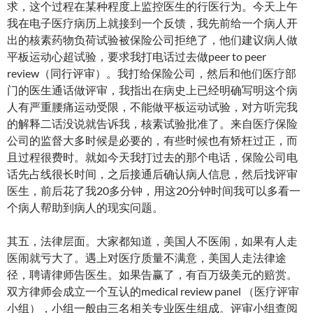
求，这个过程在某种程度上监控医生的行医行为。今天上午
我在电子医疗病历上就接到一个反馈，我先前给一个病人开
出的核素药物负荷试验被保险公司拒绝了，他们建议病人做
平板运动心超试验，要求我打电话过去做peer to peer
review（同行评审）。我打给保险公司，然后和他们医疗部
门的医生通话做评审，我指出在病史上已经明确写明这个病
人有严重腰痛运动受限，不能做平板运动试验，对方听完我
的解释二话没说就告诉我，核素试验批准了。来自医疗保险
公司的监督大多时候是必要的，有些时候也有矫枉过正，而
且过程很费时。就如今天我打过去的那个电话，保险公司电
话先占线很长时间，之后接通后确认病人信息，然后找评审
医生，前后花了我20多分钟，用这20分钟时间我可以多看一
个病人帮助到病人的现实问题。
其五，法律层面。大家都知道，美国人不医闹，如果有人走
医闹就亏大了。遇上对医疗质量不满意，美国人走法律途
径，聘请律师告医生。如果告赢了，有百万级美元的赔赏。
双方律师会成立一个互认的medical review panel （医疗评审
小组），小组一般由三名相关专业医生组成。评审小组查阅