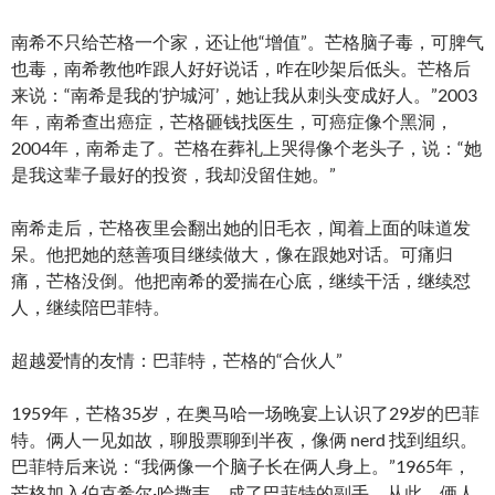
南希不只给芒格一个家，还让他“增值”。芒格脑子毒，可脾气
也毒，南希教他咋跟人好好说话，咋在吵架后低头。芒格后
来说：“南希是我的‘护城河’，她让我从刺头变成好人。”2003
年，南希查出癌症，芒格砸钱找医生，可癌症像个黑洞，
2004年，南希走了。芒格在葬礼上哭得像个老头子，说：“她
是我这辈子最好的投资，我却没留住她。”
南希走后，芒格夜里会翻出她的旧毛衣，闻着上面的味道发
呆。他把她的慈善项目继续做大，像在跟她对话。可痛归
痛，芒格没倒。他把南希的爱揣在心底，继续干活，继续怼
人，继续陪巴菲特。
超越爱情的友情：巴菲特，芒格的“合伙人”
1959年，芒格35岁，在奥马哈一场晚宴上认识了29岁的巴菲
特。俩人一见如故，聊股票聊到半夜，像俩 nerd 找到组织。
巴菲特后来说：“我俩像一个脑子长在俩人身上。”1965年，
芒格加入伯克希尔·哈撒韦，成了巴菲特的副手。从此，俩人