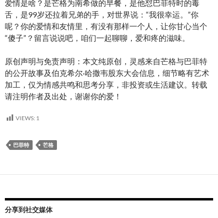
爱情是啥？是芒格为南希做的早餐，是他怼巴菲特时的毒
舌，是99岁还拉着兄弟的手，对世界说：“我很幸运。”你
呢？你的爱情和友情里，有没有那样一个人，让你甘心当个
“傻子”？留言说说吧，咱们一起聊聊，爱和疼的滋味。
原创声明与免责声明：本文纯原创，灵感来自芒格与巴菲特
的公开故事及伯克希尔·哈撒韦股东大会信息，细节略有艺术
加工，仅为情感共鸣和思考分享，非投资或生活建议。转载
请注明作者及出处，谢谢你的爱！
VIEWS:
1
巴菲特
芒格
分享到社交媒体