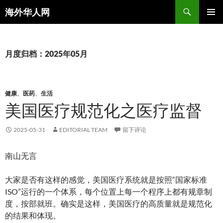
搜
海外华人网
索
跳
主菜单
至
正
文
月度归档：2025年05月
健康
、
医药
、
生活
美国医疗规范化之医疗监督
2025-05-31
EDITORIAL TEAM
留下评论
南山无言
大家是否有这样的感觉，美国医疗系统就是按照“国家标准
ISO”运行的一个体系，每个位置上每一个程序上都有规章制
度，按部就班。确实是这样，美国医疗的高质量就是规范化
的结果和体现。