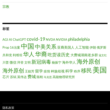
宗教
标签
covid-19
philadelphia
AGI
AI
ChatGPT
NVDA
NVIDIA
中国
中美关系
亚裔美国人
人工智能
Prop 16法案
伊朗
俄罗斯
华裔
华人
吃货读历史
大费城湖南老乡群
共和党
利维坦
寇文红
海外原创
新冠病毒
微信
海外华人
川普
拜登
文明
杨振宁
美国
移民
海外原创
留学
科学
种族歧视
王贻芳
疫情
秩序
费城
芯片
苏轼
英伟达
陈刚
高能物理研究所
马克思
隐私政策