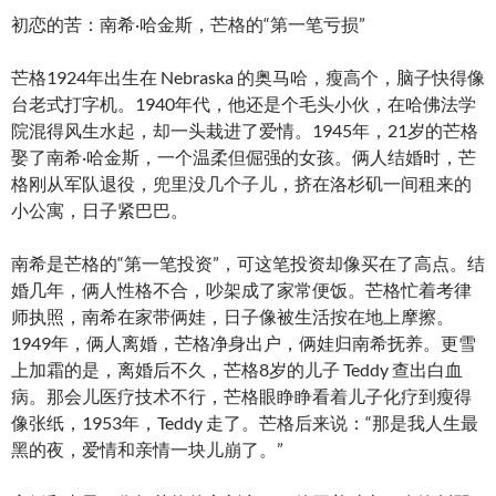
初恋的苦：南希·哈金斯，芒格的“第一笔亏损”
芒格1924年出生在 Nebraska 的奥马哈，瘦高个，脑子快得像
台老式打字机。1940年代，他还是个毛头小伙，在哈佛法学
院混得风生水起，却一头栽进了爱情。1945年，21岁的芒格
娶了南希·哈金斯，一个温柔但倔强的女孩。俩人结婚时，芒
格刚从军队退役，兜里没几个子儿，挤在洛杉矶一间租来的
小公寓，日子紧巴巴。
南希是芒格的“第一笔投资”，可这笔投资却像买在了高点。结
婚几年，俩人性格不合，吵架成了家常便饭。芒格忙着考律
师执照，南希在家带俩娃，日子像被生活按在地上摩擦。
1949年，俩人离婚，芒格净身出户，俩娃归南希抚养。更雪
上加霜的是，离婚后不久，芒格8岁的儿子 Teddy 查出白血
病。那会儿医疗技术不行，芒格眼睁睁看着儿子化疗到瘦得
像张纸，1953年，Teddy 走了。芒格后来说：“那是我人生最
黑的夜，爱情和亲情一块儿崩了。”