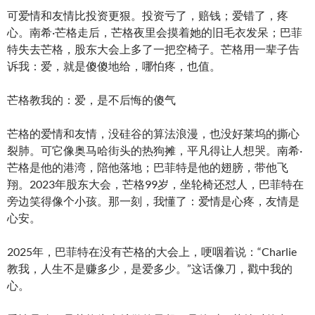
可爱情和友情比投资更狠。投资亏了，赔钱；爱错了，疼
心。南希·芒格走后，芒格夜里会摸着她的旧毛衣发呆；巴菲
特失去芒格，股东大会上多了一把空椅子。芒格用一辈子告
诉我：爱，就是傻傻地给，哪怕疼，也值。
芒格教我的：爱，是不后悔的傻气
芒格的爱情和友情，没硅谷的算法浪漫，也没好莱坞的撕心
裂肺。可它像奥马哈街头的热狗摊，平凡得让人想哭。南希·
芒格是他的港湾，陪他落地；巴菲特是他的翅膀，带他飞
翔。2023年股东大会，芒格99岁，坐轮椅还怼人，巴菲特在
旁边笑得像个小孩。那一刻，我懂了：爱情是心疼，友情是
心安。
2025年，巴菲特在没有芒格的大会上，哽咽着说：“Charlie
教我，人生不是赚多少，是爱多少。”这话像刀，戳中我的
心。