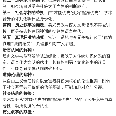
制，如今转向以受害经验为正当性的判断标准。
第三，社会结构的替换
。由“才能优先”变为“配额优先”，学术
晋升的评判逻辑日益身份化。
第四，历史叙事的颠覆
。美式宪政与西方文明谱系不再被讲
授，而是被去构建国神话的批判性语言替代。
第五，真理标准的动摇
。实证、逻辑与多元争鸣让位于“你的
真理”“我的感受”，真理被相对主义吞噬。
语言认同的解构：
经典文学与修辞逻辑被边缘化，反映了对传统知识体系的否
定。语言作为文明的载体，其解构削弱了文化叙事的连贯
性，可能导致集体认同的碎片化。
道德伦理的翻转：
从自由主义责任转向以受害者身份为核心的伦理框架，削弱
了社会基于共同价值的信任基础，可能加剧对立与分裂。
社会结构的替换：
学术晋升从“才能优先”转向“配额优先”，牺牲了公平竞争与卓
越性，动摇制度的合法性。
历史叙事的颠覆：