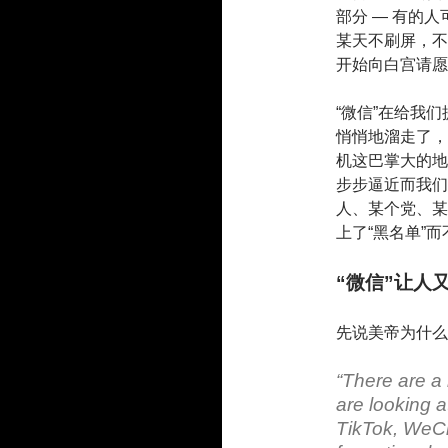
部分 — 有的
某天不刷屏，不
开始向白宫请愿
“微信”在给我
悄悄地溜走了，
机这巴掌大的地
步步逼近而我们
人、某个党、某
上了“黑名单”
“微信”让人
先说美帝为什么
“There are a
are looking at
TikTok, WeCh