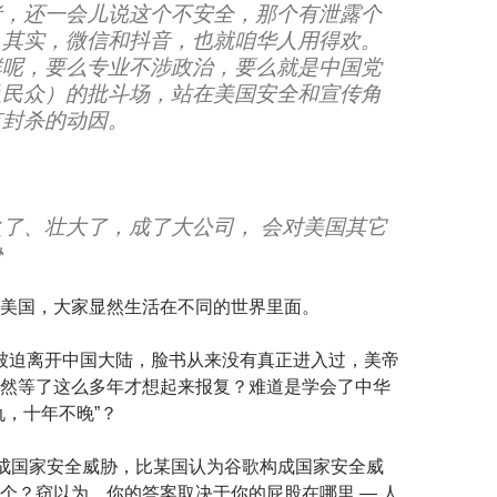
者，还一会儿说这个不安全，那个有泄露个
。
其实，微信和抖音，也就咱华人用得欢。
群呢，要么专业
不涉政治，要么就是中国党
及民众）的批斗场，站在美国
安全和宣传角
有封杀的动因。
如果火了、壮大了，成了大公司， 会对美国其它
胁
美国，大家显然生活在不同的世界里面。
年就被迫离开中国大陆，脸书从来没有真正进入过，美帝
然等了这么多年才想起来报复？难道是学会了中华
仇，十年不晚”？
构成国家安全威胁，比某国认为谷歌构成国家安全威
个？窃以为，你的答案取决于你的屁股在哪里 — 人