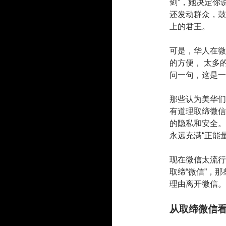
剑”，她决定你
还发动群众，鼓
上的君王。
可是，华人在微
的方便， 太多
问一句，这是一
那些认为美华们
有道理取缔微信
的隐私和安全。
永远充满“正能
现在微信太流行
取缔“微信”，
理由离开微信。
从取缔微信