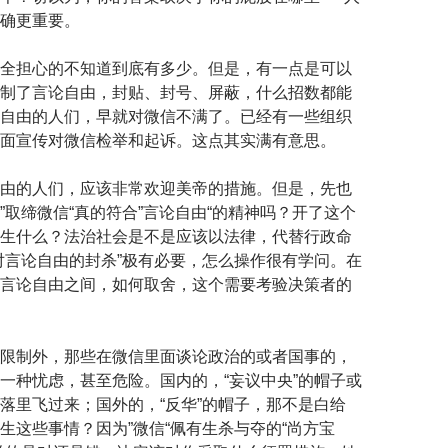
确更重要。
全担心的不知道到底有多少。但是，有一点是可以
制了言论自由，封贴、封号、屏蔽，什么招数都能
自由的人们，早就对微信不满了。已经有一些组织
面宣传对微信检举和起诉。这点其实满有意思。
由的人们，应该非常欢迎美帝的措施。但是，先也
”取缔微信“真的符合”言论自由“的精神吗？开了这个
生什么？法治社会是不是应该以法律，代替行政命
对言论自由的封杀”极有必要，怎么操作很有学问。在
言论自由之间，如何取舍，这个需要考验决策者的
限制外，那些在微信里面谈论政治的或者国事的，
一种忧虑，甚至危险。国内的，“妄议中央”的帽子或
落里飞过来；国外的，“反华”的帽子，那不是白给
生这些事情？因为”微信“佩有生杀与夺的“尚方宝