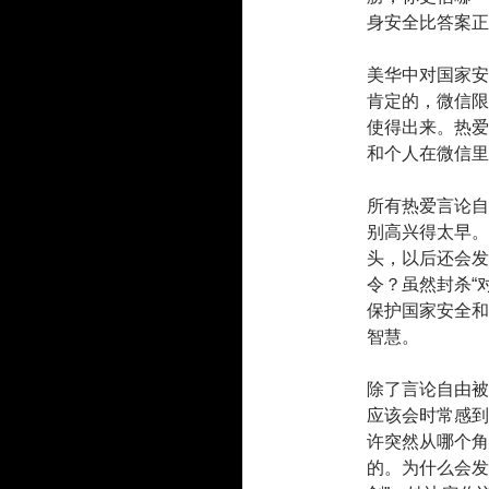
身安全比答案正
美华中对国家安
肯定的，微信限
使得出来。热爱
和个人在微信里
所有热爱言论自
别高兴得太早。
头，以后还会发
令？虽然封杀“
保护国家安全和
智慧。
除了言论自由被
应该会时常感到
许突然从哪个角
的。为什么会发