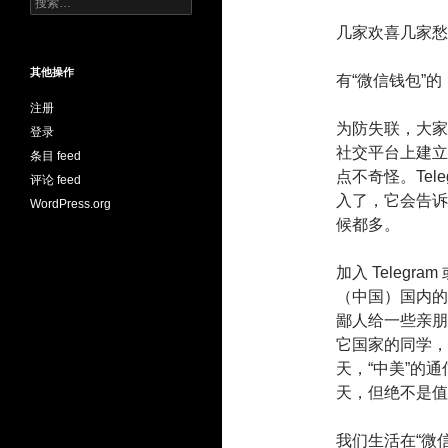
搜
索：
几家欢喜几家愁
其他操作
有“微信钱包”
注册
为防失联，大家开始在
登录
社交平台上建立
条目 feed
点不奇怪。Tel
评论 feed
入了，它会告诉你
WordPress.org
候都多。
加入 Teleg
（中国）国内的
鄙人给一些亲朋
它国家的同学，通
天，“中美”的
天，但绝不是值
我们生活在“微