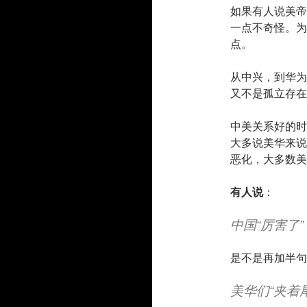
如果有人说美帝
一点不奇怪。为
点。
从中兴，到华为
又不是孤立存在
中美关系好的时
大多说美华来说
恶化，大多数美
有人说
：
中国“厉害了”
是不是再加半句
美华们“夹着