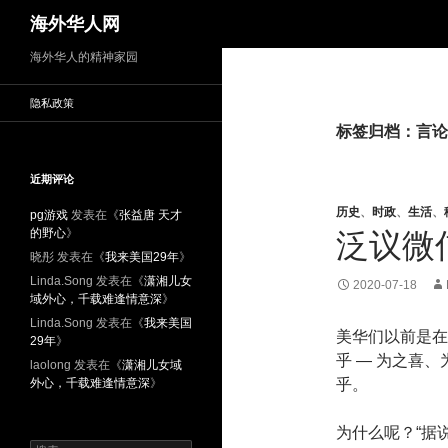
搜
海外华人网
索
海外华人的精神家园
隐私政策
标签归档：言论
近期评论
历史
、
时政
、
生活
、
pg游戏
发表在《
张益唐 天才
的野心
》
泛议微
晓彤
发表在《
我来美国29年
》
Linda.Song
发表在《
潇湘儿女
2020-07-18
域外心，千载难逢情意深
》
Linda.Song
发表在《
我来美国
美华们以前是在
29年
》
乎 — 为之喜、
laolong
发表在《
潇湘儿女域
外心，千载难逢情意深
》
乎。
为什么呢？“据说