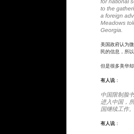
for national s
to the gather
a foreign adv
Meadows told
Georgia.
美国政府认为微
民的信息，所以
但是很多美华却
有人说
：
中国限制脸
进入中国，
国继续工作
有人说
：