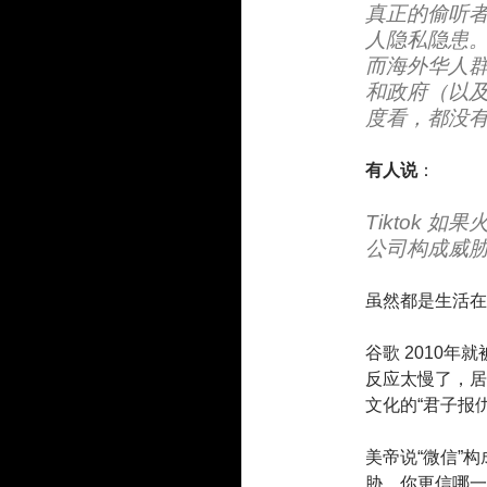
真正的偷听
人隐私隐患
而海外华人
和政府（以
度看，都没
有人说
：
Tiktok 
公司构成威
虽然都是生活在
谷歌 2010
反应太慢了，居
文化的“君子报
美帝说“微信”
胁，你更信哪一