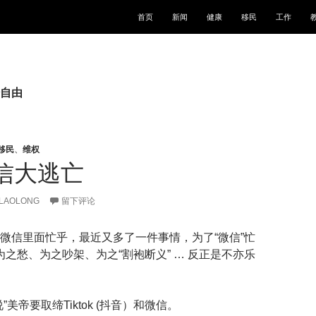
跳至正文
首页
新闻
健康
移民
工作
自由
移民
、
维权
信大逃亡
LAOLONG
留下评论
微信里面忙乎，最近又多了一件事情，为了“微信”忙
为之愁、为之吵架、为之“割袍断义” … 反正是不亦乐
”美帝要取缔Tiktok (抖音）和微信。