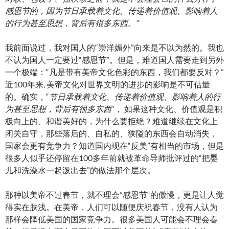
感恩节的，因为节日承载着文化、传递着价值观、影响着人
的行为甚至思想，背后有很多东西。“
我前面说过，我对国人的“崇洋媚外”向来是不以为然的。我也
不认为国人一定要过“感恩节”。但是，难道国人需要走到另外
一个极端：“凡是带有美帝文化色彩的东西，我们都要反对？”
近100年来, 美帝文化对世界文明的进步的影响是不可估量
的。确实，“
节日承载着文化、传递着价值观、影响着人的行
为甚至思想，背后有很多东西
“， 如果这种文化、价值观是积
极向上的、和谐美好的，为什么要拒绝？难道继续在文化上
闭关自守，那些落后的、自私的、狭隘的东西会自动消失，
国家会更有竞争力？知道国内现在“反美”有相当的市场，但是
很多人似乎还停留在100多年前就被革命导师批评过的“把婴
儿和洗澡水一起泼出去”的做法那个层次。
那种以美帝不过春节，就不理会”感恩节“的傲慢，更是让人觉
得实在肤浅。在美帝，人们可以随便庆祝春节，没有人认为
那样会降低美国的国家竞争力。很多美国人可能会不理会春