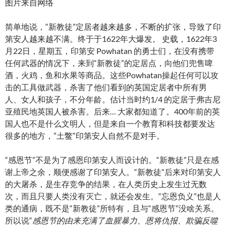
图片来自网络
简单地说，“新教徒”定居者越来越多，不断的扩张，导致了印
第安人越来越不满。终于于1622年大爆发。 史载，1622年3
月22日，星期五，印第安 Powhatan 的勇士们，在没有携带
任何武器的情况下，来到“新教徒”的定居点，向他们兜售啤
酒，火鸡，鱼和水果等商品。这些Powhatan操起任何可以攻
击的工具做武器，杀害了他们看到的英国定居者中所有男
人、女人和孩子，不分年龄。估计当时约1/4 的定居于弗吉尼
亚殖民地英国人被杀害。后来… 大家都知道了。400年前的英
国人也不是什么文明人，但是来自一个教育和科技都要发达
很多的地方，”土鳖“印第安人自然不是对手。
“感恩节”不是为了感恩印第安人而设计的。“新教徒”只是在感
谢上帝之余，顺便感谢了印第安人。“新教徒”后来对印第安人
的大屠杀，是生存竞争的结果，在人类历史上发生过无数
次，而且只要人类没有灭亡，就还会发生。“忘恩负义”也是人
类的通病，既不是“新教徒”所特有，且与“感恩节”没啥关系。
所以说“
感恩节的由来充满了血腥暴力、恩将仇报、欺骗反噬