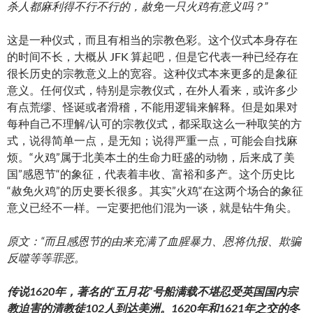
杀人都麻利得不行不行的，赦免一只火鸡有意义吗？”
这是一种仪式，而且有相当的宗教色彩。这个仪式本身存在
的时间不长，大概从 JFK 算起吧，但是它代表一种已经存在
很长历史的宗教意义上的宽容。这种仪式本来更多的是象征
意义。任何仪式，特别是宗教仪式，在外人看来，或许多少
有点荒缪、怪诞或者滑稽，不能用逻辑来解释。但是如果对
每种自己不理解/认可的宗教仪式，都采取这么一种取笑的方
式，说得简单一点，是无知；说得严重一点，可能会自找麻
烦。“火鸡”属于北美本土的生命力旺盛的动物，后来成了美
国”感恩节“的象征，代表着丰收、富裕和多产。这个历史比
“赦免火鸡”的历史要长很多。其实”火鸡“在这两个场合的象征
意义已经不一样。一定要把他们混为一谈，就是钻牛角尖。
原文：“而且感恩节的由来充满了血腥暴力、恩将仇报、欺骗
反噬等等罪恶。
传说1620年，著名的“五月花”号船满载不堪忍受英国国内宗
教迫害的清教徒102人到达美洲。1620年和1621年之交的冬