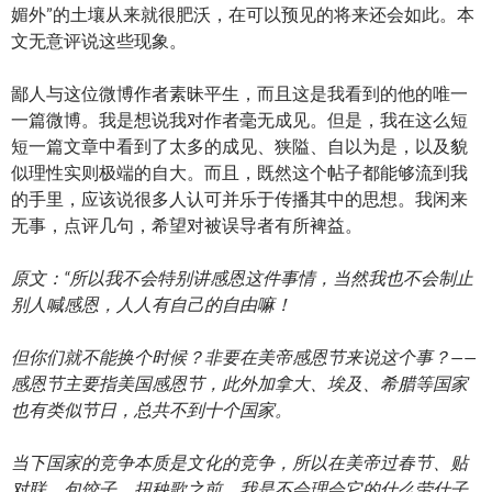
媚外”的土壤从来就很肥沃，在可以预见的将来还会如此。本
文无意评说这些现象。
鄙人与这位微博作者素昧平生，而且这是我看到的他的唯一
一篇微博。我是想说我对作者毫无成见。但是，我在这么短
短一篇文章中看到了太多的成见、狭隘、自以为是，以及貌
似理性实则极端的自大。而且，既然这个帖子都能够流到我
的手里，应该说很多人认可并乐于传播其中的思想。我闲来
无事，点评几句，希望对被误导者有所裨益。
原文：“所以我不会特别讲感恩这件事情，当然我也不会制止
别人喊感恩，人人有自己的自由嘛！
但你们就不能换个时候？非要在美帝感恩节来说这个事？——
感恩节主要指美国感恩节，此外加拿大、埃及、希腊等国家
也有类似节日，总共不到十个国家。
当下国家的竞争本质是文化的竞争，所以在美帝过春节、贴
对联、包饺子、扭秧歌之前，我是不会理会它的什么劳什子