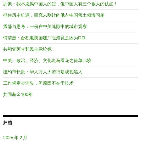
罗素：我不愿揭中国人的短，但中国人有三个很大的缺点！
抓住历史机遇，研究未割让的俄占中国领土领海问题
震荡与思考：一份在中美缝隙中的城市观察
何清涟：台积电美国建厂阻滞竟是因为DEI
共和党阿甘和民主党珍妮
中美、政治、经济、文化走马看花之简单比较
纽约市长批：华人万人大游行是歧视黑人
工作肯定会消失，但原因不在于技术
共同基金100年
归档
2026 年 2 月