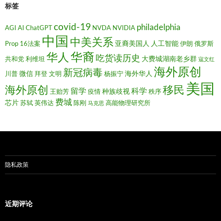
标签
covid-19
philadelphia
AGI
AI
ChatGPT
NVDA
NVIDIA
中国
中美关系
亚裔美国人
人工智能
Prop 16法案
伊朗
俄罗斯
华裔
华人
吃货读历史
大费城湖南老乡群
共和党
利维坦
寇文红
海外原创
新冠病毒
微信
海外华人
川普
拜登
文明
杨振宁
美国
移民
海外原创
留学
科学
种族歧视
王贻芳
疫情
秩序
费城
芯片
苏轼
英伟达
陈刚
高能物理研究所
马克思
隐私政策
近期评论