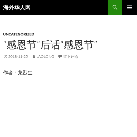
搜
海外华人网
索
跳
主菜单
至
正
文
UNCATEGORIZED
“感恩节”后话“感恩节”
2018-11-25
LAOLONG
留下评论
作者：龙烈生