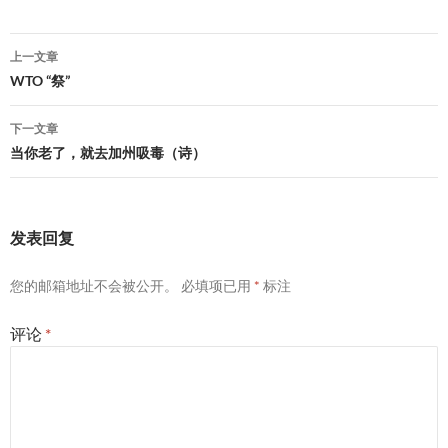
文
上一文章
章
WTO “祭”
导
下一文章
航
当你老了，就去加州吸毒（诗）
发表回复
您的邮箱地址不会被公开。
必填项已用
*
标注
评论
*