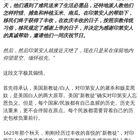
天，他们遇到了难民送来了生活必需品，还特地派人教他们
怎样狩猎、捕鱼和种植玉米、南瓜。在印第安人的帮助下，
移民们终于获得了丰收，在欢庆丰收的日子，按照宗教传统
习俗，移民规定了感谢上帝的日子，并决定为感谢印第安人
的真诚帮助，邀请他们一同庆祝节日。
然后，然后印第安人就接近灭绝了，现在只是呆在保留地内
仰望星空、缅怀祖先。“
这段文字极其煽情。
首先得承认，美国新教徒/白人，对印第安人的屠杀和贩卖黑
奴，是美国白人的两大原罪。美国“新教徒”确实对印第安人忘
恩负义。但是，每个国家/民族都有自己血腥的历史。历史无
法重来，更不会停留在原点。每个民族都需要背着自己的历
史包袱负重前行。
1621年那个秋天， 刚刚经历过丰收的喜悦的“新教徒”，对印