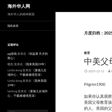
搜
海外华人网
索
海外华人的精神家园
隐私政策
月度归档：202
近期评论
教育
pg游戏
发表在《
张益唐 天才的
野心
》
中美父
晓彤
发表在《
我来美国29年
》
Linda.Song
发表在《
潇湘儿女
2025-12-12
域外心，千载难逢情意深
》
Linda.Song
发表在《
我来美国
Pilgrim1900
29年
》
laolong
发表在《
潇湘儿女域外
心，千载难逢情意深
》
如果你认真观察
美国父母教育孩
的人。美国的父
搜