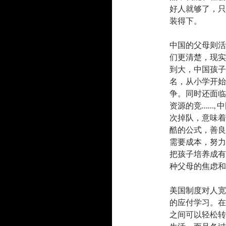
好人就够了，只
装得下。
中国的父母则活
们更清楚，现实
到大，中国孩子
名，从小学开始
争。同时还面临
资源的竞……,
次掉队，意味着
酷的公式，善良
需要成本，努力
把孩子培养成有
种父母的焦虑和
美国制度对人宽
的应付学习。在
之间可以轻松转