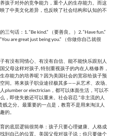
养孩子对外的竞争能力，重个人的生存能力。而这
映了中美文化差异，也反映了社会结构和认知的不
：1. “Be kind.” （要善良。）2. “Have fun.”
u are great just being you.” （你做你自己就很
子有没有同情心、有没有自信、能不能快乐跟别人
国父母这样对孩子, 特别重视孩子的内在人格修养，
生存能力的培养呢？因为美国社会的宽容给孩子预
空间。将来孩子职业途径极其多——从艺术、农场、
umber or electrician，都可以体面生活，可以不
么，即使失败还可以重来。社会容忍 “非主流的人
低贵贱之分。最重要的一点是，教育不是用来淘汰人
趣的。
育的底层逻辑很简单：孩子只要心理健康、人格成
找到自己的位置。美国父母对孩子说：你只要做个