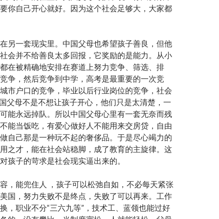
要你自己开心就好。因为这个社会足够大，大家都
在另一套现实里。中国父母也希望孩子善良，但他
社会并不给善良太多回报，它奖励的是能力。从小
都在被精确地安排在赛道上努力竞争、筛选、排
竞争，然后竞争到中学，高考是最重要的一次竞
城市户口的竞争，毕业以后行业岗位的竞争，社会
 中国父母不是不想让孩子开心，他们只是太清楚，一
可能永远掉队。所以中国父母心里有一套无奈而残
不能当饭吃，有爱心做好人不能用来交房贷，自由
做自己那是一种玩不起的奢侈品。于是尽心竭力的
用之才，能在社会站稳脚，成了教育的主旋律。这
对孩子的苛求是社会现实逼出来的。
容，能兜住人 ，孩子可以松弛自如，不必每天紧张
美国，努力失败不是终点，失败了可以再来。工作
换，职业不分“三六九等”，技术工、蓝领也能过好