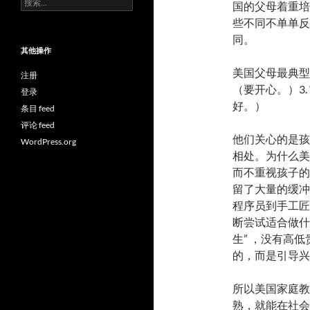
国的父母着重培
索：
些不同不单单反
同。
其他操作
美国父母最典型的三句话
注册
（要开心。）3. “Yo
登录
好。）
条目 feed
评论 feed
他们关心的是孩
WordPress.org
相处。为什么美
而不重视孩子的
留了大量的缓冲
程序员到手工匠人pl
断尝试适合做什
生” ，没有高
的，而是引导兴
所以美国家庭教
熟，就能在社会