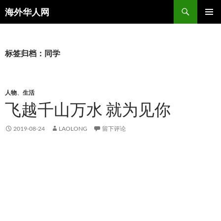
搜
海外华人网
索
跳
主菜单
至
正
文
标签归档：同学
人物
、
生活
飞越千山万水 就为见你
2019-08-24
LAOLONG
留下评论