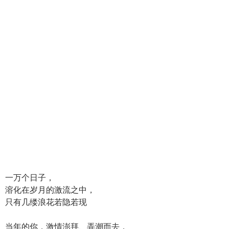
一万个日子，
溶化在岁月的激流之中，
只有几缕浪花若隐若现
当年的你，激情澎拜、弄潮而去，