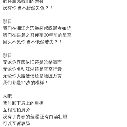
必将点亮我们的聚会
没有你 岂不黯然失色？！
那日
我们在湘江之滨举杯感叹逝者如斯
我们在岳麓之巅仰望30年前的星空
回头不见你 岂不怅然若失？！
那日
无论你容颜依旧还是沧桑满面
无论你名动江湖还是空空行囊
无论你大腹便便还是腰缠万贯
我们都是21岁的模样！
来吧
暂时卸下肩上的重担
互相拍拍肩旁
没有了青春的羞涩 还有白酒壮胆
可以互诉衷肠