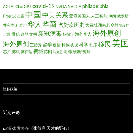
covid-19
philadelphia
AGI
AI
ChatGPT
NVDA
NVIDIA
中国
中美关系
亚裔美国人
人工智能
Prop 16法案
伊朗
俄罗斯
华裔
华人
吃货读历史
大费城湖南老乡群
共和党
利维坦
寇文红
海外原创
新冠病毒
微信
海外华人
川普
拜登
文明
杨振宁
美国
移民
海外原创
留学
科学
种族歧视
王贻芳
疫情
秩序
费城
芯片
苏轼
英伟达
陈刚
高能物理研究所
马克思
隐私政策
近期评论
pg游戏
发表在《
张益唐 天才的野心
》