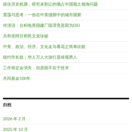
抓住历史机遇，研究未割让的俄占中国领土领海问题
震荡与思考：一份在中美缝隙中的城市观察
何清涟：台积电美国建厂阻滞竟是因为DEI
共和党阿甘和民主党珍妮
中美、政治、经济、文化走马看花之简单比较
纽约市长批：华人万人大游行是歧视黑人
工作肯定会消失，但原因不在于技术
共同基金100年
归档
2026 年 2 月
2025 年 12 月