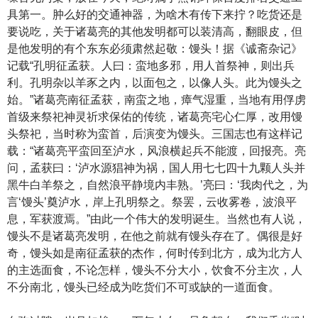
具第一。肿么好的交通神器，为啥木有传下来拧？吃货还是
要说吃，关于诸葛亮的其他发明都可以装清高，翻眼皮，但
是他发明的有个东东必须肃然起敬：馒头！据《诚斋杂记》
记载“孔明征孟获。人曰：蛮地多邪，用人首祭神，则出兵
利。孔明杂以羊豕之内，以面包之，以像人头。此为馒头之
始。”诸葛亮南征孟获，南蛮之地，瘴气湿重，当地有用俘虏
首级来祭祀神灵祈求保佑的传统，诸葛亮宅心仁厚，改用馒
头祭祀，当时称为蛮首，后演变为馒头。三国志也有这样记
载：“诸葛亮平蛮回至泸水，风浪横起兵不能渡，回报亮。亮
问，孟获曰：‘泸水源猖神为祸，国人用七七四十九颗人头并
黑牛白羊祭之，自然浪平静境内丰熟。’亮曰：‘我肉代之，为
言‘馒头’奠泸水，岸上孔明祭之。祭罢，云收雾卷，波浪平
息，军获渡焉。”由此一个伟大的发明诞生。当然也有人说，
馒头不是诸葛亮发明，在他之前就有馒头存在了。偶很是好
奇，馒头如是南征孟获的杰作，何时传到北方，成为北方人
的主选面食，不论怎样，馒头不分大小，饮食不分主次，人
不分南北，馒头已经成为吃货们不可或缺的一道面食。