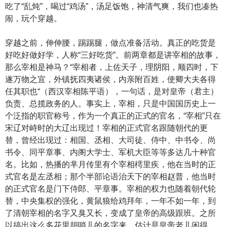
吃了“乱炖”，喝过“鸡汤”，汤足饭饱，神清气爽，我们也凑热
闹，玩个穿越。
穿越之前，伸伸腰，踢踢腿，做点准备活动。真正的吃货是
好吃好做好学，人称“三好吃货”。前两章都是讲宰相的故事，
那么宰相是神马？“宰相者，上佐天子，理阴阳，顺四时，下
遂万物之宜，外镇抚四夷诸侯，内亲附百姓，使卿大夫各得
任其职也“（西汉宰相陈平语），一句话，是对皇帝（君主）
负责、总揽政务的人。事实上，宰相，只是中国国历史上一
个泛指的职官称号，作为一个真正的正式的官名，“宰相”只在
宋辽对峙时的大辽出现过！宰相的正式官名跟随朝代的更
替，曾经出现过：相国、丞相、大司徒、侍中、中书令、尚
书令、同平章事、内阁大学士、军机大臣等等多达几十种官
名。比如，热播的芈月传里有个宰相樗里疾，他在当时的正
式官名是左丞相；那个半部论语治天下的宰相赵普，他当时
的正式官名是门下侍郎、平章事。宰相的权力也随着朝代轮
替，中央集权的强化，黄鼠狼给鸡拜年，一年不如一年，到
了清朝宰相的名字又臭又长，变成了皇帝的高级跟班。之所
以搞出这么多花里胡哨儿的名字来，估计是皇帝老儿闲得