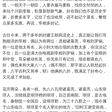
慌，一朝天子一朝臣，人要衣服马要鞍，找些文邹邹的人，
来玩个川剧变脸，彰显新朝新气象。好在我们也不是历史学
家，折磨多名字，记住了也没啥用，还不如记个菜名，餐馆
点菜多实惠。再说，宰相多好记。
古往今来，两千多年的封建王朝风流史上，真正能让我们耳
熟能详的宰相，偶以为有两位：丞相诸葛亮，宰相刘罗锅。
前一位是他太有名，从小到大他出现的次数太多，你没法记
不住；后一位是满大街电视剧宰相刘罗锅，加上有个逗哏的
和中堂，耳朵被动长茧，你无奈只有记住。现在都喜欢八
卦，偶也来和大家八一八（偶不用扒，那字老让人联想起扒
粪，八字吉利又简单，耶）他俩的八卦，既满足了好奇心，
又完成了求知欲。
花开两朵，各表一枝。先八八孔明诸葛亮。诸葛亮，山东琅
玡人，没错就是琅玡榜的琅玡，后迁居南阳。琅玡，是古地
名，秦朝统一全国后，设琅玡郡，为三十六郡之一，现今属
于山东临沂。琅玡是个名人辈出的地方，“旧时王谢堂前燕，