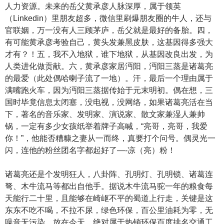
人力资源。未来的岳父黄承彦人脉深厚，属于领英
（Linkedin）里朋友超多，微信里刷爆朋友圈的牛人，还与
官联姻，万一没有人三顾茅庐，岳父就是最好的备胎。四，
有可能黄承彦考验自己，黄头发兼黑皮肤，这基因得多强大
才有？！五，我不入地狱，谁下地狱，从基因改良出发，为
人类进化做贡献。六，黄承彦家居沔阳，沔阳三蒸是诸葛亮
的最爱（此处偶哈喇子流了一地）。汗，最后一个理由属于
满嘴跑火车，因为沔阳三蒸据传始于元末明初。偶在想，三
国时毕竟信息太闭塞，没电视，没网络，如果诸葛亮活在当
下，著名的音乐家、发明家、演说家、散文家兼湿人兼帅
锅，一定有多少女孩纸举着牌子高喊，“亮哥，亮哥，我爱
你！”，他能否糟糠之妻从一而终，真要打个问号。偶灵光一
闪，连他的粉丝团名字都起好了—-凉（亮）粉！
诸葛亮还是个发明狂人，八卦阵、孔明灯、孔明锁、诸葛连
弩、木牛流马等都出自他手。据说木牛流马驼一年的粮食每
天能行二十里，且能够在崎岖不平的蜀道上行走，关键是这
东东不吃不喝，不拉不尿，绿色环保，百公里油耗为零，无
噪音无污染，放在今天，绝对属于热销环保百度排名交通工