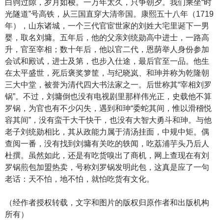
白驹过隙，岁月如梭。一万年太久，只争朝夕。我们乘坐“时
光隧道”号高铁，从三国直穿大清帝国。康熙五十八年（1719
年），山东诸城，一个三代官宦世家的刘姓大宅里诞下一男
婴，取名刘墉。五年后，他的父亲刘统勋高中进士，一路高
升，官至宰相；数十年后，他以官二代，恩荫举人身份参加
会试和殿试，进士及第，也步入仕途，最后官至一品。他生
在太平盛世，死后褒奖箩筐，与纪晓岚、和珅并称为乾隆朝
三大中堂，被誉为清代四大书法家之一。后世称其“宰相刘罗
锅”。不过，刘墉倒也没有电视剧里那样伟光正，史载他不算
罗锅，为官也有不少闪失，遇到和珅“委蛇其间，惟以滑稽悦
容其间”，没有蛮干大干快干，也没有大智大勇斗和珅。与他
老子刘统勋相比，其从政能力属于清汤挂面，中规中矩。偶
查阅一番，没有找到刘墉有关吃的轶闻，吃荔浦芋头乃后人
杜撰。虽然如此，还是有吃货嗅出了商机，网上查现在有刘
罗锅煎包加盟热卖，号称刘罗锅发明此包，这真是应了一句
老话：天不怕，地不怕，就怕吃货有文化。
（经作者授权转载，文字和图片的版权归原作者和出版机构
所有）