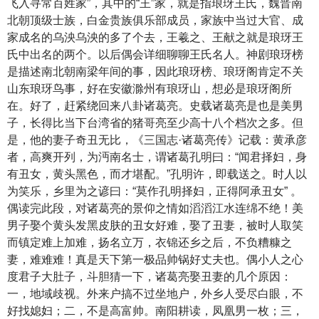
飞入寻常百姓家”，其中的“王”家，就是指琅玡王氏，魏晋南
北朝顶级士族，白金贵族俱乐部成员，家族中当过大官、成
家成名的乌泱乌泱的多了个去，王羲之、王献之就是琅玡王
氏中出名的两个。以后偶会详细聊聊王氏名人。神剧琅玡榜
是描述南北朝南梁年间的事，因此琅玡榜、琅玡阁肯定不关
山东琅玡鸟事，好在安徽滁州有琅玡山，想必是琅玡阁所
在。好了，赶紧绕回来八卦诸葛亮。史载诸葛亮是也是美男
子，长得比当下台湾省的猪哥亮至少高十八个档次之多。但
是，他的妻子奇丑无比，《三国志·诸葛亮传》记载：黄承彦
者，高爽开列，为沔南名士，谓诸葛孔明曰：“闻君择妇，身
有丑女，黄头黑色，而才堪配。”孔明许，即载送之。时人以
为笑乐，乡里为之谚曰：“莫作孔明择妇，正得阿承丑女” 。
偶读完此段，对诸葛亮的景仰之情如滔滔江水连绵不绝！美
男子娶个黄头发黑皮肤的丑女好难，娶了丑妻，被时人取笑
而镇定难上加难，扬名立万，衣锦还乡之后，不负糟糠之
妻，难难难！真是天下第一极品帅锅好丈夫也。偶小人之心
度君子大肚子，斗胆猜一下，诸葛亮娶丑妻的几个原因：
一，地域歧视。外来户搞不过坐地户，外乡人受尽白眼，不
好找媳妇；二，不是高富帅。南阳耕读，凤凰男一枚；三，