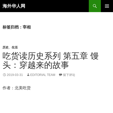
搜
海外华人网
索
跳
主菜单
至
正
文
标签归档：宰相
历史
、
生活
吃货读历史系列 第五章 馒
头：穿越来的故事
2019-03-31
EDITORIAL TEAM
留下评论
作者：
北美吃货