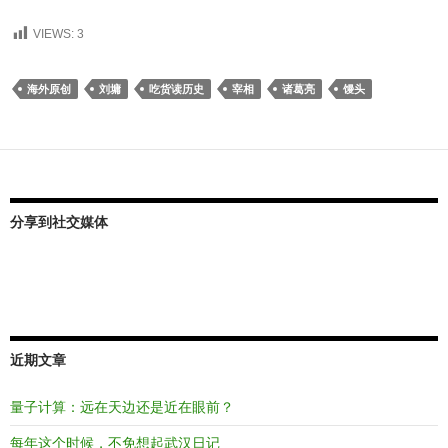
VIEWS:
3
海外原创
刘墉
吃货读历史
宰相
诸葛亮
馒头
分享到社交媒体
近期文章
量子计算：远在天边还是近在眼前？
每年这个时候，不免想起武汉日记