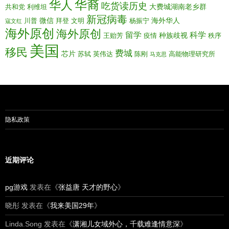
华人
华裔
吃货读历史
大费城湖南老乡群
共和党
利维坦
新冠病毒
微信
海外华人
川普
拜登
文明
杨振宁
寇文红
海外原创
海外原创
留学
科学
种族歧视
王贻芳
疫情
秩序
美国
移民
费城
芯片
苏轼
英伟达
陈刚
高能物理研究所
马克思
隐私政策
近期评论
pg游戏
发表在《
张益唐 天才的野心
》
晓彤
发表在《
我来美国29年
》
Linda.Song
发表在《
潇湘儿女域外心，千载难逢情意深
》