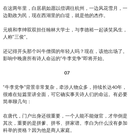
在这两年里，白居易如愿以偿调往杭州，一边风花雪月，一
边勤政为民，现在西湖里的白堤，就是他的杰作。
元稹和李绅双双担任翰林大学士，与李德裕一起谈笑风生，
人称“三俊”。
还记得开头那个叫牛僧孺的年轻人吗？现在，该他出场了。
影响中晚唐所有诗人命运的“牛李党争”即将开始。
07
“牛李党争”背景非常复杂，牵涉人物众多，持续长达40年，
很难在短篇里讲全面，可它确实事关诗人们的命运。有必要
简单聊几句：
在唐代，门户出身还很重要，一个人能不能做官，才华倒是
其次，重要的是拼爹、拼爷、拼家谱。李白为什么没有参加
科举的资格？因为他是商人家庭。