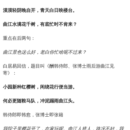
漠漠轻阴晚自开，青天白日映楼台。
曲江水满花千树，有底忙时不肯来？
重点在后两句：
曲江景色这么好，老白你忙啥呢不过来？
白居易回信，题目叫《酬韩侍郎、张博士雨后游曲江见
寄》：
小园新种红樱树，闲绕花行便当游。
何必更随鞍马队，冲泥蹋雨曲江头。
韩侍郎即韩愈，张博士即张籍
我院子里樱花开了，在家玩呢。曲江人挤人，路况不好，我