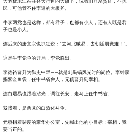
大老板宋江站在替天行道的大旗下，说我们只杀贪官，不扰
民，可他管不住李逵的大板斧。
牛李两党也是这样，都有君子，也都有小人，还有人既是君
子也是小人。
连后来的唐文宗也抓狂说：“去河北贼易，去朝廷朋党难！”。
这是牛李党争的开局，李党胜出。
李德裕晋升为御史中丞——就是刘禹锡风光时的岗位。李绅获
赐紫金鱼袋，任中书省舍人，元稹晋升副宰相。
连白居易也跟着沾光，调往长安，走马上任中书省。
紧接着，是两党的白热化斗争。
元稹指着裴度的豪华办公室，先喊出他的小目标：宰相，我
要当正的。