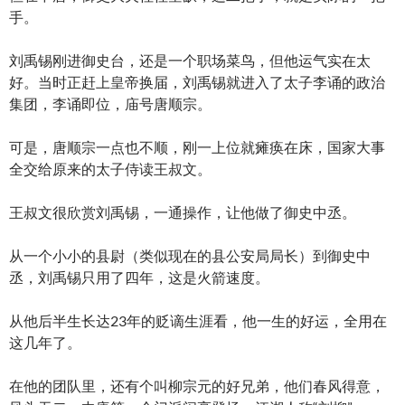
手。
刘禹锡刚进御史台，还是一个职场菜鸟，但他运气实在太
好。当时正赶上皇帝换届，刘禹锡就进入了太子李诵的政治
集团，李诵即位，庙号唐顺宗。
可是，唐顺宗一点也不顺，刚一上位就瘫痪在床，国家大事
全交给原来的太子侍读王叔文。
王叔文很欣赏刘禹锡，一通操作，让他做了御史中丞。
从一个小小的县尉（类似现在的县公安局局长）到御史中
丞，刘禹锡只用了四年，这是火箭速度。
从他后半生长达23年的贬谪生涯看，他一生的好运，全用在
这几年了。
在他的团队里，还有个叫柳宗元的好兄弟，他们春风得意，