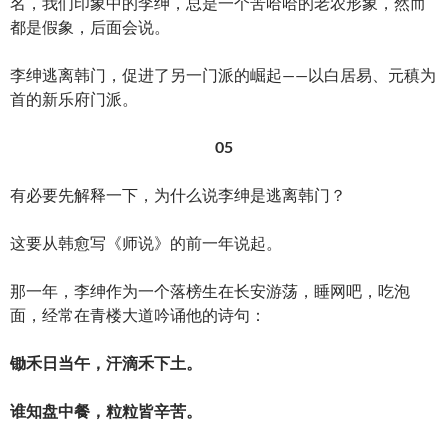
名，我们印象中的李绅，总是一个苦哈哈的老农形象，然而
都是假象，后面会说。
李绅逃离韩门，促进了另一门派的崛起——以白居易、元稹为
首的新乐府门派。
05
有必要先解释一下，为什么说李绅是逃离韩门？
这要从韩愈写《师说》的前一年说起。
那一年，李绅作为一个落榜生在长安游荡，睡网吧，吃泡
面，经常在青楼大道吟诵他的诗句：
锄禾日当午，汗滴禾下土。
谁知盘中餐，粒粒皆辛苦。