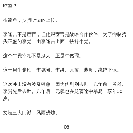
咋整？
很简单，扶持听话的上位。
李逢吉不是宦官，但他跟宦官是战略合作伙伴。为了抑制势
头正盛的李党，由李逢吉出面，扶持牛党。
这个牛党宰相不是别人，正是牛僧孺。
这一局牛党胜，李德裕、李绅、元稹、裴度，统统下课。
这次冲击没有波及韩愈，因为他刚刚去世。几年前，孟郊、
李贺先后去世。几年后，元稹也在贬谪途中暴毙，享年50
岁。
文坛三大门派，风雨残烛。
08