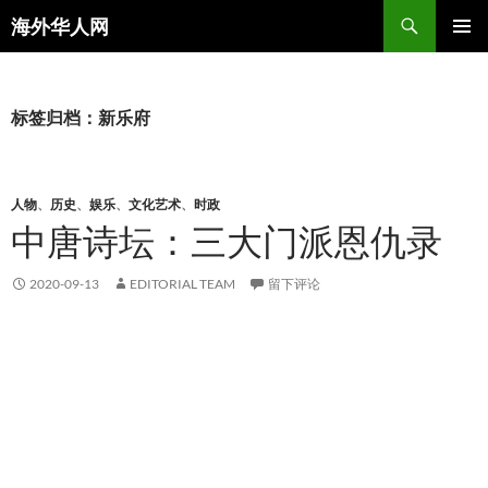
搜
海外华人网
索
跳
主菜单
至
正
文
标签归档：新乐府
人物
、
历史
、
娱乐
、
文化艺术
、
时政
中唐诗坛：三大门派恩仇录
2020-09-13
EDITORIAL TEAM
留下评论