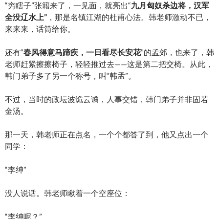
“穷瞎子”张籍来了，一见面，就亮出“
九月匈奴杀边将，汉军
全没辽水上”
，那是名镇江湖的杜甫心法。韩老师激动不已，
来来来，话筒给你。
还有“
春风得意马蹄疾，一日看尽长安花
”的孟郊，也来了，韩
老师赶紧擦擦椅子，轻轻推过去——这是第二把交椅。从此，
韩门弟子多了另一个称号，叫“韩孟”。
不过，当时的政坛波诡云谲，人事交错，韩门弟子并非固若
金汤。
那一天，韩老师正在点名，一个个都答了到，他又点出一个
同学：
“李绅”
没人说话。韩老师瞅着一个空座位：
“李绅呢？”