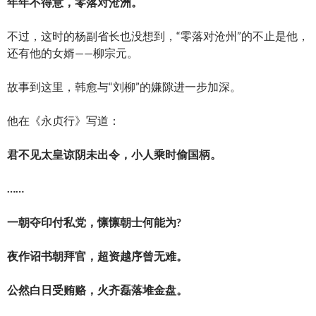
年年不得意，零落对沧洲。
不过，这时的杨副省长也没想到，“零落对沧州”的不止是他，
还有他的女婿——柳宗元。
故事到这里，韩愈与“刘柳”的嫌隙进一步加深。
他在《永贞行》写道：
君不见太皇谅阴未出令，小人乘时偷国柄。
……
一朝夺印付私党，懔懔朝士何能为?
夜作诏书朝拜官，超资越序曾无难。
公然白日受贿赂，火齐磊落堆金盘。