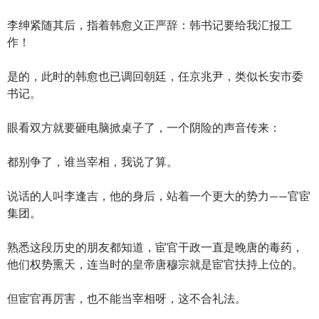
李绅紧随其后，指着韩愈义正严辞：韩书记要给我汇报工
作！
是的，此时的韩愈也已调回朝廷，任京兆尹，类似长安市委
书记。
眼看双方就要砸电脑掀桌子了，一个阴险的声音传来：
都别争了，谁当宰相，我说了算。
说话的人叫李逢吉，他的身后，站着一个更大的势力——官宦
集团。
熟悉这段历史的朋友都知道，宦官干政一直是晚唐的毒药，
他们权势熏天，连当时的皇帝唐穆宗就是宦官扶持上位的。
但宦官再厉害，也不能当宰相呀，这不合礼法。