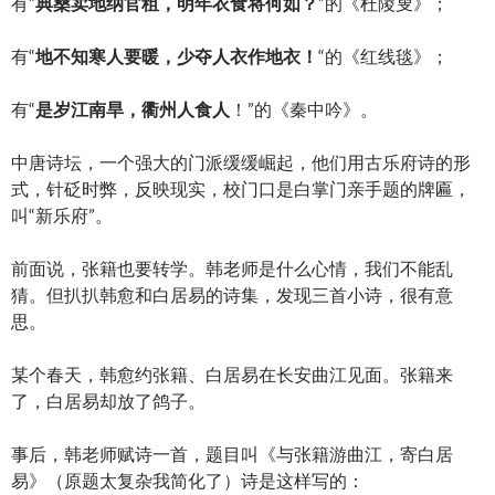
有“
典桑卖地纳官租，明年衣食将何如？
”的《杜陵叟》；
有“
地不知寒人要暖，少夺人衣作地衣！
“的《红线毯》；
有“
是岁江南旱，衢州人食人
！”的《秦中吟》。
中唐诗坛，一个强大的门派缓缓崛起，他们用古乐府诗的形
式，针砭时弊，反映现实，校门口是白掌门亲手题的牌匾，
叫“新乐府”。
前面说，张籍也要转学。韩老师是什么心情，我们不能乱
猜。但扒扒韩愈和白居易的诗集，发现三首小诗，很有意
思。
某个春天，韩愈约张籍、白居易在长安曲江见面。张籍来
了，白居易却放了鸽子。
事后，韩老师赋诗一首，题目叫《与张籍游曲江，寄白居
易》（原题太复杂我简化了）诗是这样写的：