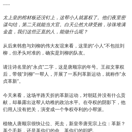
……
太上皇的棺材板还没钉上，这帮小人就篡权了。他们夜里密
谋勾结，第二天就能当大官。白天公然大肆受贿，珍珠堆满
金盘，我们这些正直的人，能做什么呢？
从后来韩愈与刘柳的伟大友谊来看，这里的“小人”不包括刘
柳，但矛头对准的，确实是刘柳的队友。
请注诗名里的“永贞”二字，这是唐顺宗的年号。王叔文掌权
后，带领“刘柳”一帮人，开展了一系列革新运动，就称作“永
贞革新”。
今天来看，这场半路夭折的革新运动，对朝廷并没有什么贡
献，却暴露出这帮人幼稚的政治水平。在夺权的阴影下，他
们用人没有把关，演变成一个争权夺利的小帮派。
植物人唐顺宗很快让位、死去，新皇帝唐宪宗上位：革新？
革个毛新，还是革你们的命、革你们的职吧。