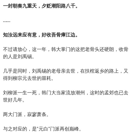
一封朝奏九重天，夕贬潮阳路八千。
……
知汝远来应有意，好收吾骨瘴江边。
不过请放心，这一年，韩大掌门的这把老骨头还硬朗，收骨
的人是刘禹锡。
几乎是同时，刘禹锡的老母亲去世，在扶棺返乡的路上，又
得到柳宗元去世的噩耗。
刘柳派一生一死，韩门大当家流放潮州，这时的孟郊也已去
世好几年。
两大门派，寂寥萧条。
与之对应的，是“元白”门派再创巅峰。