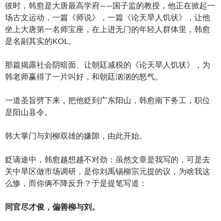
彼时，韩愈是大唐最高学府——国子监的教授，他正在掀起一
场古文运动，一篇《师说》，一篇《论天旱人饥状》，让他
坐上大唐第一名师宝座，在上进无门的年轻人群体里，韩愈
是名副其实的KOL。
那篇揭露社会阴暗面、让朝廷减税的《论天旱人饥状》，为
韩老师赢得了一片叫好，和朝廷汹汹的怒气。
一道圣旨劈下来，把他贬到广东阳山，韩愈南下务工，职位
是阳山县令。
韩大掌门与刘柳双雄的嫌隙，由此开始。
贬谪途中，韩愈越想越不对劲：虽然文章是我写的，可是去
关中旱区做市场调研，是你刘禹锡柳宗元提的议，为啥我这
么惨，而你俩不降反升？于是提笔写道：
同官尽才俊，偏善柳与刘。