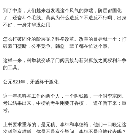
到了中唐，人们越来越发现这个风气的弊端，阶层都固化
了，还奋斗个毛线。黄巢为什么造反？不造反不行啊，出身
不好，一身才华没处用。
怎么打破固化的阶层呢？科举改革。改革的目标就一个：打
破豪门垄断，公平竞争。韩愈一辈子都在忙这个事。
这样一来，科举就变成了门阀贵族与新兴庶族之间权利斗争
的工具。
公元821年，矛盾终于激化。
这一年抓科举工作的两个人，一个叫钱徽，一个叫李宗闵。
考试结果出来，中榜的考生刚要开香槟，一道圣旨下来：重
考。
上书要求重考的，是元稹、李绅和李德裕，他们一口咬定这
次科举有猫腻。你是不是有个疑问，李绅不是庶族代表吗？