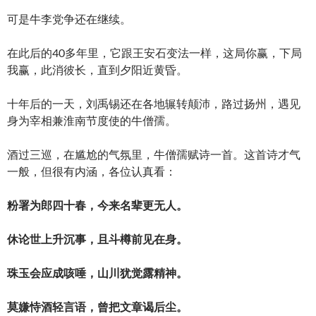
可是牛李党争还在继续。
在此后的40多年里，它跟王安石变法一样，这局你赢，下局
我赢，此消彼长，直到夕阳近黄昏。
十年后的一天，刘禹锡还在各地辗转颠沛，路过扬州，遇见
身为宰相兼淮南节度使的牛僧孺。
酒过三巡，在尴尬的气氛里，牛僧孺赋诗一首。这首诗才气
一般，但很有内涵，各位认真看：
粉署为郎四十春，今来名辈更无人。
休论世上升沉事，且斗樽前见在身。
珠玉会应成咳唾，山川犹觉露精神。
莫嫌恃酒轻言语，曾把文章谒后尘。