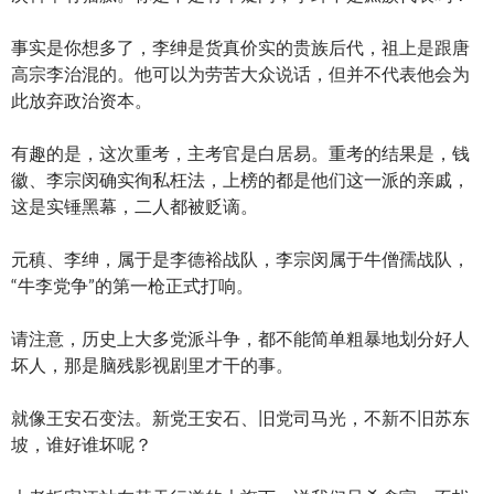
事实是你想多了，李绅是货真价实的贵族后代，祖上是跟唐
高宗李治混的。他可以为劳苦大众说话，但并不代表他会为
此放弃政治资本。
有趣的是，这次重考，主考官是白居易。重考的结果是，钱
徽、李宗闵确实徇私枉法，上榜的都是他们这一派的亲戚，
这是实锤黑幕，二人都被贬谪。
元稹、李绅，属于是李德裕战队，李宗闵属于牛僧孺战队，
“牛李党争”的第一枪正式打响。
请注意，历史上大多党派斗争，都不能简单粗暴地划分好人
坏人，那是脑残影视剧里才干的事。
就像王安石变法。新党王安石、旧党司马光，不新不旧苏东
坡，谁好谁坏呢？