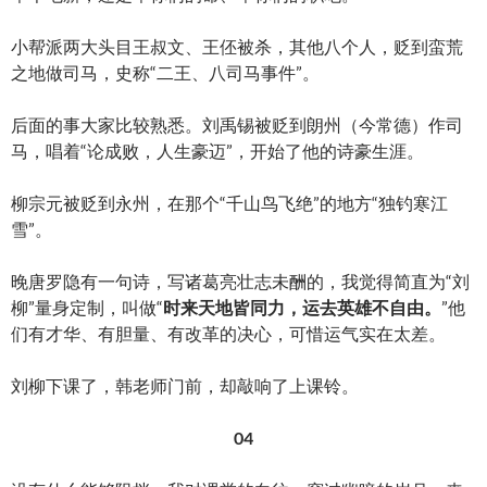
小帮派两大头目王叔文、王伾被杀，其他八个人，贬到蛮荒
之地做司马，史称“二王、八司马事件”。
后面的事大家比较熟悉。刘禹锡被贬到朗州（今常德）作司
马，唱着“论成败，人生豪迈”，开始了他的诗豪生涯。
柳宗元被贬到永州，在那个“千山鸟飞绝”的地方“独钓寒江
雪”。
晚唐罗隐有一句诗，写诸葛亮壮志未酬的，我觉得简直为“刘
柳”量身定制，叫做“
时来天地皆同力，运去英雄不自由。
”他
们有才华、有胆量、有改革的决心，可惜运气实在太差。
刘柳下课了，韩老师门前，却敲响了上课铃。
04