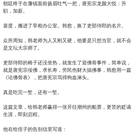
朝廷终于在藩镇面前扬眉吐气一把，唐宪宗龙颜大悦：升
职，加薪。
裴度，搬进了宰相办公室。韩愈，换了吏部侍郎的名片。
众所周知，韩老师为人又刚又硬，他要是只想当官，就不会
是文坛大宗师了。
吏部侍郎的椅子还没坐热，就发生了迎佛骨事件，简单说，
就是唐宪宗佞佛，求长寿，劳民伤财大搞佛事，韩愈用一篇
《论佛骨表》，把唐宪宗骂得狗血淋头。
真是吃完一堑，还有一堑。
这篇文章，给韩老师赢得一张开往潮州的船票，更苦的贬谪
生涯，即刻启程。
他在给侄子的告别信里写道：