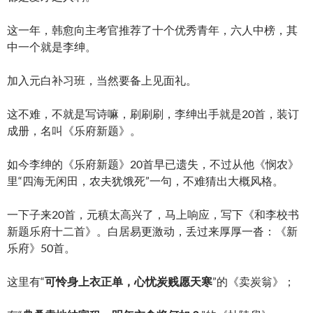
这一年，韩愈向主考官推荐了十个优秀青年，六人中榜，其
中一个就是李绅。
加入元白补习班，当然要备上见面礼。
这不难，不就是写诗嘛，刷刷刷，李绅出手就是20首，装订
成册，名叫《乐府新题》。
如今李绅的《乐府新题》20首早已遗失，不过从他《悯农》
里“四海无闲田，农夫犹饿死”一句，不难猜出大概风格。
一下子来20首，元稹太高兴了，马上响应，写下《和李校书
新题乐府十二首》。白居易更激动，丢过来厚厚一沓：《新
乐府》50首。
这里有“
可怜身上衣正单，心忧炭贱愿天寒
”的《卖炭翁》；