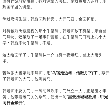
没有什么能够阻挡，我对课堂的向往。穿过幽暗的岁月，来
到国子监的讲堂。
熬过贬谪生涯，韩愈回到长安，大开门庭，全面扩招。
对待被刘禹锡忽视的那个牛僧孺，韩老师放下身架，亲自登
门拜访。还策划了一场事件营销，在牛僧孺门口写上几个大
字：韩愈来访牛僧孺，不遇。
这太给面子了，牛僧孺从一介白身一夜爆红，登上大唐头
条。
苦吟派大当家前来拜师，用“
鸟宿池边树，僧敲月下门”
，敲开
了韩老师的大门，他叫贾岛。
韩老师未及关门，一阵阴风吹来，门外立一人，正是鬼才李
贺，他带着雁门关的杀气，使出一句“
黑云压城城欲摧，甲光
向日金鳞开
”。