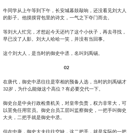
牛同学从上午等到下午，长安城暮鼓敲响，还没看见刘大人
的影子。他摸摸背包里的诗文，一气之下夺门而去。
等刘大人忙完，才想起今天还约了这个小伙子，再去寻找，
早已没了人影。刘大人哈哈一笑，并没有当回事。
这个刘大人，是当时的御史中丞，名叫刘禹锡。
02
在唐代，御史中丞往往是宰相的预备人选，当时的刘禹锡才
32岁，为什么能做这个高位？有必要交代一下。
御史台是中央行政检查机关，对皇帝负责，权力非常大，可
以罢免任用官员。御史台员工层叫监察御史，一把手叫御史
大夫，二把手就是御史中丞。
但在中唐，御史大夫往往空缺，这二把手，就是实际的一把