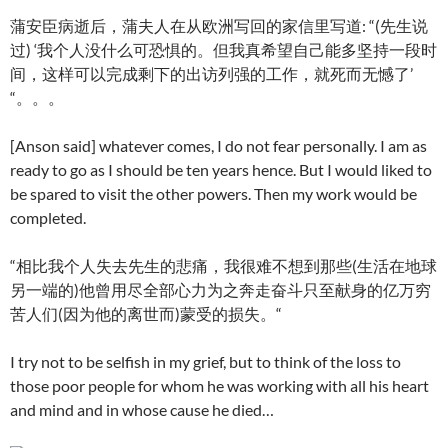
蒲安臣病逝后，蒲夫人在从欧洲写回的家信里写道: “(先生说
过) ‘我个人没什么可恐惧的。但我真希望自己能多坚持一段时
间，这样可以完成剩下的出访列强的工作，就死而无憾了’
“。。。
[Anson said] whatever comes, I do not fear personally. I am as
ready to go as I should be ten years hence. But I would liked to
be spared to visit the other powers. Then my work would be
completed.
“相比我个人失去先生的悲痛，我很难不想到那些(生活在地球
另一端的)他曾用尽全部心力为之奔走奋斗只至献身的亿万穷
苦人们(因为他的离世而)蒙受的损失。“
I try not to be selfish in my grief, but to think of the loss to
those poor people for whom he was working with all his heart
and mind and in whose cause he died…