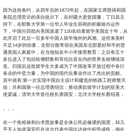
因为这份条约，从四年后的1872年起，在国家主席慈禧和国
务院总理奕䜣的亲自批示下，在封疆大吏曾国藩，丁日昌主
持下，在耶鲁大学第一位华人毕业生容闳的积极操办运作
下，中国分四批向美国派遣了120名幼童留学美国近十年，从
此开启了此后一百多年中国人留学海外的风潮。这些来美时
不足14岁的幼童，全部分散寄宿在美国东北部爱好和平的普
通美国人家庭中，在当地知名中小学接受教育；之后有五十
多位进入了包括哈佛耶鲁和哥伦比亚在内的世界名校继续深
造。归国后这批留学生大多成为了中国改革开放过程中各行
各业的中坚力量，为中国的现代化事业作出了杰出的贡献。
其中就有:第一次实现中国自主设计和建造的铁路工程师詹天
佑；共和国第一任总理唐绍仪；推动庚款留学计划的驻美大
使梁诚；清华大学首任校长唐国安；北洋大学校长蔡绍基；
。。。
在一个焦裕禄和白求恩故事是全体公民必修课的国度，却几
乎无人知道蒲安臣在这次代表中国出访途中积劳成疾，倒在