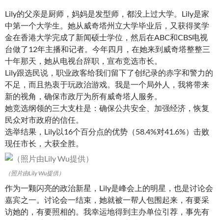
Lily的父亲是厨师，妈妈是发型师，都没上过大学。Lily是家
中第一个大学生。她从威奇塔州立大学毕业后，又获得奖学
金在香港大学完成了新闻硕士学位，然后在ABC和CBS电视
台做了12年主播和记者。今年四月，在她来到威奇塔整整三
十年那天，她从电视台辞职，宣布竞选市长。
Lily跟选民说，职业政客给我们留下了创纪录的赤字和警力的
不足，而且热衷于玩政治游戏。我是一个局外人，我将带来
新的视角，确保市政厅为所有威奇塔人服务。
她竞选纲领的三大支柱是：确保公共安全、加强经济，恢复
民众对市政府的信任。
选举结果，Lily以16个百分点的优势（58.4%对41.6%）击败
现任市长，大获全胜。
（照片由Lily Wu提供）
作为一颗闪亮的政治新星，Lily是峰会上的明星，也是讨论会
嘉宾之一。讨论会一结束，她就被一帮人包围起来，有要采
访她的，有要照相的。我幸运地得到主办单位引荐，事先有