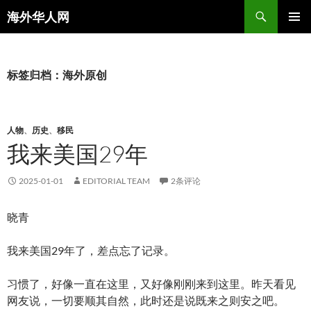
搜
海外华人网
索
跳
主菜单
至
正
文
标签归档：海外原创
人物
、
历史
、
移民
我来美国29年
2025-01-01
EDITORIAL TEAM
2条评论
晓青
我来美国29年了，差点忘了记录。
习惯了，好像一直在这里，又好像刚刚来到这里。昨天看见
网友说，一切要顺其自然，此时还是说既来之则安之吧。