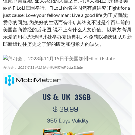
值此中美复婚, 亚太共荣的大喜之日, 习拜大婚在加州硅谷美
丽的FiLoLi庄园举行。FiLoLi 的名字固然有点讲究( Fight for a
just cause; Love your fellow man; Live a good life 为正义而战;
爱你的同胞; 为美好的生活而奋斗), 其终究不过是个百年前的
美国富商曾经的后花园, 说不上有什么人文价值。 以双方高调
示爱的用心,却选择此处举办复婚典礼, 不免感叹婚庆团队对新
郎新娘过往历史之了解的匮乏和想象力的缺失。
拜习会， 2023年11月15日于美国加州FiLoLi Estate