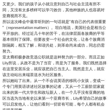
又更少。我们的孩子从小就注意到自己与社会主流有所不
同，又没有太多榜样可以学习效仿，其他种族的人也容易对
亚裔视而不见。
所以这次峰会中最常听到的一句话就是“有自己的代表很重要
“（representation matters）。坦白地说，美国社会是相当公
平开放的。经过近几十年的苦干，在法律层面各族裔的平等
基本得到了保障。但要改变一个社会的文化，让各个族裔消
除隔阂，相互了解，和谐共处，则革命尚未成功，同志仍需
努力。
亚太裔积极参政竞选公职就是这种努力的一部分。而且正如
Lily所说，从政不是为了当官，而是为了服务。我们既然选择
在这里安居乐业，就应该把自己当主人。既然是主人，就应
该主动站出来端茶送水为社区服务。
所以她站了出来。从一个不会说英语的移民小女孩，变成一
个专门用英语讲述社区故事的记者，又从一个工薪阶层家庭
出来的第一代大学生和政坛新人，在一个几乎没有亚裔的地
区当选为当地有史以来第一个亚裔市长，Lily希望自己的故事
可以启发他人，让他们看到一切皆有可能，每个人都有机会
实现美国梦。