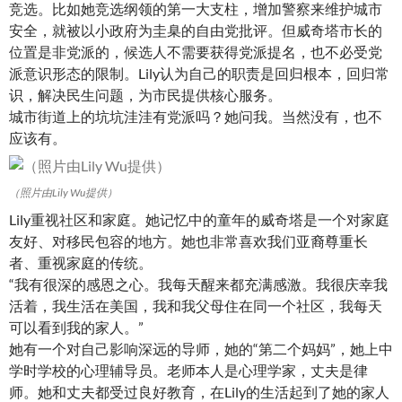
竞选。比如她竞选纲领的第一大支柱，增加警察来维护城市
安全，就被以小政府为圭臬的自由党批评。但威奇塔市长的
位置是非党派的，候选人不需要获得党派提名，也不必受党
派意识形态的限制。Lily认为自己的职责是回归根本，回归常
识，解决民生问题，为市民提供核心服务。
城市街道上的坑坑洼洼有党派吗？她问我。当然没有，也不
应该有。
（照片由Lily Wu提供）
Lily重视社区和家庭。她记忆中的童年的威奇塔是一个对家庭
友好、对移民包容的地方。她也非常喜欢我们亚裔尊重长
者、重视家庭的传统。
“我有很深的感恩之心。我每天醒来都充满感激。我很庆幸我
活着，我生活在美国，我和我父母住在同一个社区，我每天
可以看到我的家人。”
她有一个对自己影响深远的导师，她的“第二个妈妈”，她上中
学时学校的心理辅导员。老师本人是心理学家，丈夫是律
师。她和丈夫都受过良好教育，在Lily的生活起到了她的家人