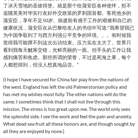
了冰天雪地的圣彼得堡。就是那个给蒲安臣各种使绊，拒不
追随英美对华实行友好外交政策的罗刹国首都。客死他乡的
蒲安臣，享年不足50岁。病逝前有感于工作的艰难和自己的
健康状况，蒲安臣在从巴黎给友人的书信中写道:“我希望我已
为中国争取到了与西方列强公平竞争的环境。。。有时候我
觉得我可能撑不到这次出访结束。压力实在太大了。世界只
看到我每天觥筹交错，光鲜亮丽的一面。但手头的工作让我
感到痛苦和焦虑。那些所谓的荣誉，不过是死海之果，每个
人都想得到，但没人想真地品尝。“
(I hope I have secured for China fair play from the nations of
the west. England has left the old Palmerstonian policy and
has met my wishes most fully. The other nations will do the
same. I sometimes think that I shall not live through this
mission. The stress is too great upon me. The world only sees
the splendid side. I see the work and feel the pain and anxiety.
What dead sea fruit all these honors are, and though sought by
all they are enjoyed by none.)