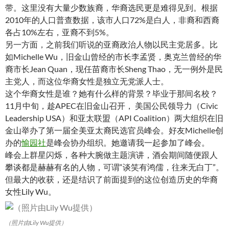
带。这里没有大量少数族裔，华裔选民更是难得见到。根据
2010年的人口普查数据，该市人口72%是白人，非裔和西裔
各占10%左右，亚裔不到5%。
另一方面，之前我们听说的亚裔政治人物以民主党居多。比
如Michelle Wu，旧金山曾经的市长李孟贤，奥克兰曾经的华
裔市长Jean Quan，现任苗裔市长Sheng Thao，无一例外是民
主党人，而这位华裔女性是独立无党派人士。
这个华裔女性是谁？她有什么样的背景？毕业于那间名校？
11月中旬，趁APEC在旧金山召开， 美国公民领导力（Civic
Leadership USA）和亚太联盟（API Coalition）两大组织在旧
金山举办了第一届全美亚太裔民选官员峰会。好友Michelle创
办的
愉园社
是峰会协办组织。她邀请我一起参加了峰会。
峰会上群星闪烁，各种大腕做主题演讲，酒会期间随便跟人
攀谈都是赫赫有名的人物，可谓“谈笑有鸿儒，往来无白丁”。
但最大的收获，还是结识了前面提到的这位创造历史的华裔
女性Lily Wu。
（照片由Lily Wu提供）