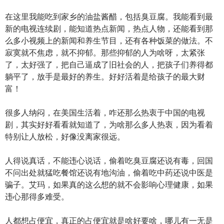
在这里我能吃到家乡的油盐酱醋，包括臭豆腐。我能看到最
新的电视连续剧，能知道热点新闻，热点人物，还能看到那
么多小视频上的新闻和养生节目，还有各种饭菜的做法。不
寂寞就不焦虑，就不抑郁。那些抑郁的人为啥呀，太紧张
了，太好强了，把自己逼成了旧社会的人，把孩子们养得都
躺平了，放手是最好的养生。好好活着是给孩子的最大财
富！
很多人纳闷，在美国生活着，咋还那么热衷于中国的电视
剧，其实好好看看就知道了，为啥那么多人热衷，因为看着
特别让人放松，好像没离家很远。
人得说真话，不能违心说话，偷着吃臭豆腐还说有毒，回国
不问出处就猛吃餐馆还说有地沟油，偷着吃中药还说中医是
骗子。艾玛，如果真的这么想的就不会影响心理健康，如果
违心那得多难受。
人都想占便宜，真正的占便宜就是啥好要啥，哪儿有一无是