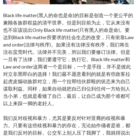
Black life matter(黑人的命也是命)的目标是创造一个更公平的
兼顾各族群权益的清平世界。但是到目前为止，它从来没有
也不应该说出Only Black life matter(只有黑人的命是命)。要
达到Black life matter所要求的社会生态的改变，只有依靠Law
and order(法律与秩序)。如果没有法律没有秩序，我们将生
活在蛮荒时代。法律并不完美，所以我们要修订法律。但是
一旦有了法律，我们要遵守它，执行它。Black life matter和
Law and order这两者一个是目标，一个是手段，并不是彼此
对立非黑即白的选择！我们最不愿意看到的就是有些政客拉
起虎皮煽动族群对立，用一个拉帮结伙群殴的状态来为自己
谋取利益。同样，如果自动就把自己归位到任何一方给别人
当小弟，也就是看矮了自己，最后，让自己成为那个谁都可
以上来踩一脚的老好人。
我们反对歧视和暴力，尤其是要反对针对亚裔的歧视和暴
力。只要有这些歧视和暴力的存在，无论始作俑者是谁，都
是我们反对的目标。公交车上别人压了我脚了，我就得说出