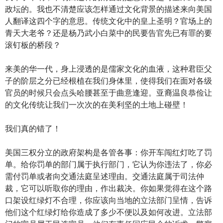
政坛的。我也不清楚应该怎样通过文化背景的描述来向美国
人翻译这四个字的意思。传统文化中的皇上圣明？官场上的
青天大老爷？还是杨乃武小白菜中的民要告官先已有罪的要
滚钉板的桥段？
来美的华一代，身上浸透的是儒家文化的血液，这种君臣父
子的阶层之分已经根植在我们身体里，使得我们在面对各级
官员的时候只会点头哈腰甚至于曲意逢迎。亚裔温良恭俭让
的文化传统让我们一次次的在美利坚的土地上碰壁！
我们真的错了！
美国三权分立的政府架构是各管各事：你开车闯红灯吃了罚
单。给你罚单的部门属于执行部门，它认为你违法了，你必
需付罚单或者向交通法庭呈述理由。交通法庭属于司法仲
裁，它可以听取你的理由，作出裁决。你如果觉得在这个路
口架设红绿灯不合理，你应该向当地的立法部门呈情，告诉
他们这个红绿灯给你造成了多少不便以及如何改进。立法部