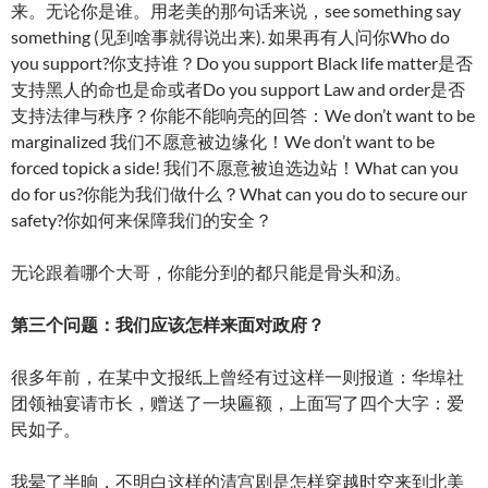
来。无论你是谁。用老美的那句话来说，see something say
something (见到啥事就得说出来). 如果再有人问你Who do
you support?你支持谁？Do you support Black life matter是否
支持黑人的命也是命或者Do you support Law and order是否
支持法律与秩序？你能不能响亮的回答：We don’t want to be
marginalized 我们不愿意被边缘化！We don’t want to be
forced topick a side! 我们不愿意被迫选边站！What can you
do for us?你能为我们做什么？What can you do to secure our
safety?你如何来保障我们的安全？
无论跟着哪个大哥，你能分到的都只能是骨头和汤。
第三个问题：我们应该怎样来面对政府？
很多年前，在某中文报纸上曾经有过这样一则报道：华埠社
团领袖宴请市长，赠送了一块匾额，上面写了四个大字：爱
民如子。
我晕了半晌，不明白这样的清宫剧是怎样穿越时空来到北美