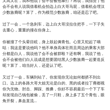
又高又壮，我和他说了会不会被他暴打？再说，我指责了他
会不会有人说我借着机会拍边上白大哥马屁，借着机会埋汰
少数族裔呢？算了，作为模范少数族裔，咱还是忍了吧。
过了一会，一个急刹车，边上白大哥没拉住把手，一下子失
去重心，重重的撞在你身上。
你被撞了个头晕目眩，身上鼓起俩青包。心里又犯起了嘀
咕：我这是要说他吗？他不单身高体壮而且周边的乘客大部
分都是白人，我说他了会不会被群殴？还有啊，我说了他，
会不会被他们白人说成是想要团结黑人少数族裔一起要造反
呢？算了，咱当好人，还是认了吧。
又过了一会，车辆到站了。你发现你无论如何都挤不到出
口。边上的各路大哥大姐无论是白的、黑的或者拉丁裔都视
你为无物。肘击、脚踩、推搡，你好不容易最后一个下了车
却发现自己钱包被偷，丢了一只鞋，身上多了五个青包，眼
角开裂，鼻血直流…