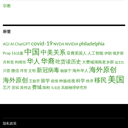
宗教
标签
covid-19
philadelphia
AGI
AI
ChatGPT
NVDA
NVIDIA
中国
中美关系
亚裔美国人
人工智能
Prop 16法案
伊朗
俄罗斯
华裔
华人
吃货读历史
大费城湖南老乡群
共和党
利维坦
寇文红
海外原创
新冠病毒
微信
海外华人
川普
拜登
文明
杨振宁
美国
移民
海外原创
留学
科学
种族歧视
王贻芳
疫情
秩序
费城
芯片
苏轼
英伟达
陈刚
高能物理研究所
马克思
隐私政策