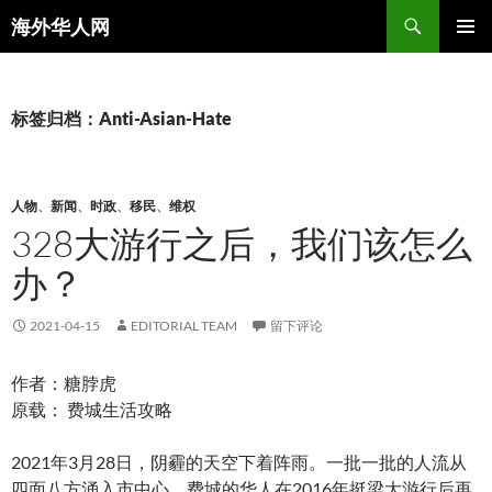
搜
海外华人网
索
跳
主菜单
至
正
文
标签归档：Anti-Asian-Hate
人物
、
新闻
、
时政
、
移民
、
维权
328大游行之后，我们该怎么
办？
2021-04-15
EDITORIAL TEAM
留下评论
作者：糖脖虎
原载： 费城生活攻略
2021年3月28日，阴霾的天空下着阵雨。一批一批的人流从
四面八方涌入市中心。费城的华人在2016年挺梁大游行后再