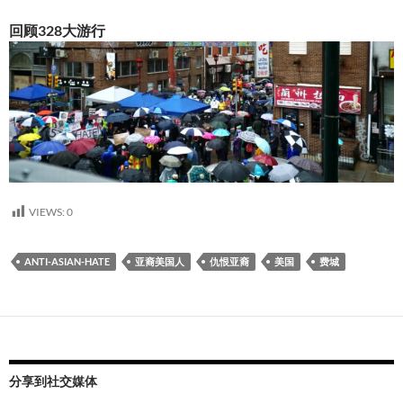
回顾328大游行
VIEWS:
0
ANTI-ASIAN-HATE
亚裔美国人
仇恨亚裔
美国
费城
分享到社交媒体