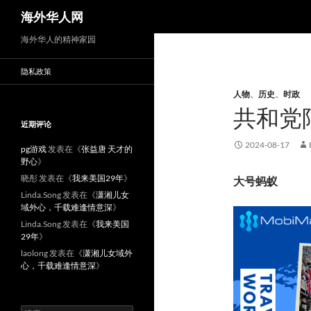
搜
海外华人网
索
海外华人的精神家园
隐私政策
人物
、
历史
、
时政
共和党
近期评论
2024-08-17
pg游戏
发表在《
张益唐 天才的
野心
》
晓彤
发表在《
我来美国29年
》
大号蚂蚁
Linda.Song
发表在《
潇湘儿女
域外心，千载难逢情意深
》
Linda.Song
发表在《
我来美国
29年
》
laolong
发表在《
潇湘儿女域外
心，千载难逢情意深
》
搜