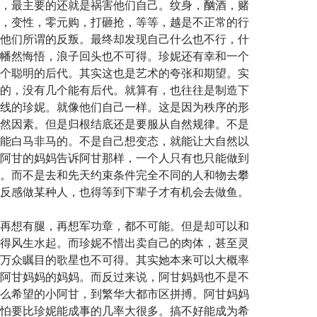
，最主要的还就是祸害他们自己。纹身，酗酒，赌
，变性，零元购，打砸抢，等等，越是不正常的行
他们所谓的反叛。最终却发现自己什么也不行，什
幡然悔悟，浪子回头也不可得。珍妮还有幸和一个
个聪明的后代。其实这也是艺术的夸张和期望。实
的，没有几个能有后代。就算有，也往往是制造下
线的珍妮。就像他们自己一样。这是因为秩序的形
然因素。但是归根结底还是要服从自然规律。不是
能白马非马的。不是自己想变态，就能让大自然以
阿甘的妈妈告诉阿甘那样，一个人只有也只能做到
。而不是去和先天约束条件完全不同的人和物去攀
反感做某种人，也得等到下辈子才有机会去做鱼。
再想有腿，再想军功章，都不可能。但是却可以和
得风生水起。而珍妮不惜出卖自己的肉体，甚至灵
万众瞩目的歌星也不可得。其实她本来可以大概率
阿甘妈妈的妈妈。而反过来说，阿甘妈妈也不是不
么希望的小阿甘，到繁华大都市区拼搏。阿甘妈妈
怕要比珍妮能成事的几率大很多。搞不好能成为希