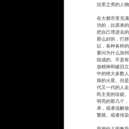
拉里之类的人物
在大都市里充满
功的，比原来的
把自己埋进去的
那么好的，打拼
以，各种各样的
要问为什么加州
组成的。不是有
放精神和破旧立
中的绝大多数人
烁的火星。但是
代又一代的人走
民主党的珍妮。
明亮的那几个，
承，或者说解放
繁殖。或者传染
而把幼儿园教导