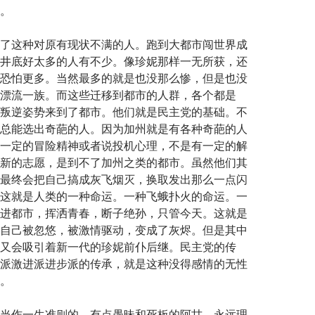
。
了这种对原有现状不满的人。跑到大都市闯世界成
井底好太多的人有不少。像珍妮那样一无所获，还
恐怕更多。当然最多的就是也没那么惨，但是也没
漂流一族。而这些迁移到都市的人群，各个都是
叛逆姿势来到了都市。他们就是民主党的基础。不
总能选出奇葩的人。因为加州就是有各种奇葩的人
一定的冒险精神或者说投机心理，不是有一定的解
新的志愿，是到不了加州之类的都市。虽然他们其
最终会把自己搞成灰飞烟灭，换取发出那么一点闪
这就是人类的一种命运。一种飞蛾扑火的命运。一
进都市，挥洒青春，断子绝孙，只管今天。这就是
自己被忽悠，被激情驱动，变成了灰烬。但是其中
又会吸引着新一代的珍妮前仆后继。民主党的传
派激进派进步派的传承，就是这种没得感情的无性
。
当作一生准则的，有点愚昧和死板的阿甘，永远理