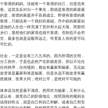
个靠谱的妈妈。珍妮有一个靠谱的自己，但是也有
爸。这其实反衬出一个事实，那就是靠谱的家庭最
的是，靠谱的家庭并不容易成立。即便有靠谱的家
靠谱，只能说有一个很好的基础。丹中尉的家庭似
是他的人生也一样充满了意外和大起大落。而那些
乡们，显然他们的家境也很不靠谱。否则也不会穷
甘。最多也就是远敬而远之。毕竟富人有的是可玩
可忙的。
社会，一定是会有三六九等的。因为所谓的文明，
分工协作。于是也必然产生阶级差异。所以不论任
任何秩序，任何规则，都会有赢家和输家。无论如
改变谁是赢家和谁是输家。但是永远不能改变有赢
然规律。世界大同，绝对公平，是绝对不可能的
体来说当然是最不满意。然而作为输家，又有什么
是认命，接受自己的阶级地位，按照现有的规则去
说得好听点，就是自己和自己和解。或者自己和安
苍祖宗和社会和解。俗称躺平苟且小确幸。再一种