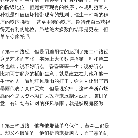
的阶级地位，但是遵守现有的秩序，在规则范围内
种就是打破破坏推翻现有的规则，催生一种新的秩
序的秩序-混乱，甚至更糟的秩序。期待使自己获得
得更有利的地位。虽然绝大多数的结果是更差，但
单车变摩托吗。
了第一种路径。但是阴差阳错的达到了第二种路径
这是艺术的夸张。实际上大多数选择第一种和第二
终也就，说不好听点，昏昏噩噩一生；说好听点，
比如阿甘起家的捕虾生意，就是建立在其他和他一
生活的人，遭到狂风暴雨的打击，给阿甘让出了市
暴雨代表了某种天意。但是现实中，这种垄断市场
靠的不是大资本就是大政府来压制达成的。随机的
意。有计划有针对的狂风暴雨，就是妖魔鬼怪做
了第三种道路。他和他那些革命伙伴， 基本上都是
。却又不服输的。他们折腾来折腾去，除了惹的到