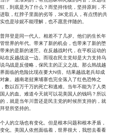
狂，到底是为了什么？而坚持传统，坚持原则，不
进取，红脖子里面的劣等，3K党后人，有点愣的共
实也是珍妮不能理解，也不愿意伴随的。
普拜登是同一代人。相差不了几岁。他们的生长年
管世界的年代。带来了新的机会，也带来了新的堕
带来的是新的迷茫。在反越战时代，在平权运动的
站在反越战这一边。而现在民主党却是大力支持乌
说乌战是反侵略，保民主的正义之战。那么韩战越
界面临的危险比现在要大N倍。结果越战老兵却成
对象。越南老挝柬埔寨也完全落入了红色恐怖之
，数以百万千万的死亡和逃难。当年不能为了人类
国人的血。难道今天就可以花美国人的钱吗？所以
的，就是当年川普还是民主党的时候所支持的，就
拜登所坚持的。
个人的立场也有变化。但是根本问题和根本矛盾，
变化。美国人依然面临着，世界很大，我想去看看