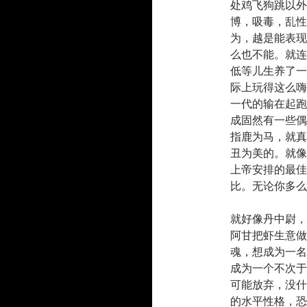
处鸡飞狗跳以外
博，吸毒，乱性
为，越是能表现
么也不能。就连
低等儿生养了一
际上玩得这么嗨
一代的输在起跑
成固然有一些偶
指鹿为马，就真
丑为美的。就像
上帝安排的最佳
比。无论你多么
就好像丹中尉，
阿甘把虾生意做
魂，想成为一名
成为一个不次于
可能放弃，没什
的水平性格，恐