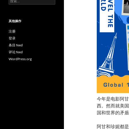
索：
其他操作
注册
登录
条目 feed
评论 feed
WordPress.org
今年是电影阿甘
西。然而就美国
国和世界的矛盾
阿甘和珍妮都是