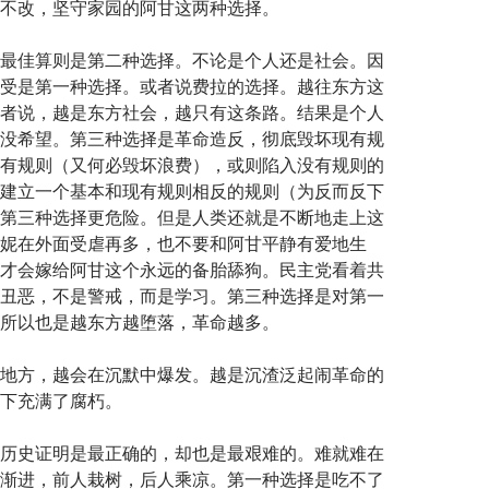
不改，坚守家园的阿甘这两种选择。
最佳算则是第二种选择。不论是个人还是社会。因
受是第一种选择。或者说费拉的选择。越往东方这
者说，越是东方社会，越只有这条路。结果是个人
没希望。第三种选择是革命造反，彻底毁坏现有规
有规则（又何必毁坏浪费），或则陷入没有规则的
建立一个基本和现有规则相反的规则（为反而反下
第三种选择更危险。但是人类还就是不断地走上这
妮在外面受虐再多，也不要和阿甘平静有爱地生
才会嫁给阿甘这个永远的备胎舔狗。民主党看着共
丑恶，不是警戒，而是学习。第三种选择是对第一
所以也是越东方越堕落，革命越多。
地方，越会在沉默中爆发。越是沉渣泛起闹革命的
下充满了腐朽。
历史证明是最正确的，却也是最艰难的。难就难在
渐进，前人栽树，后人乘凉。第一种选择是吃不了