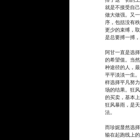
就是不接受自己
做大做强。又一
序，包括没有秩
更少的束缚，取
是总要搏一搏，
阿甘一直是选择
的希望值。当然
种途径的人，最
平平淡淡一生。
样选择平凡努力
场的结果。狂风
的买卖，基本上
狂风暴雨，是天
法。
而珍妮显然选择
输在起跑线上的