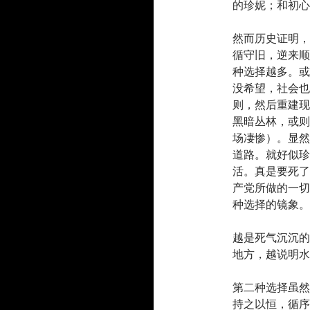
的珍妮；和初心
然而历史证明，
循守旧，逆来顺
种选择越多。或
没希望，社会也
则，然后重建现
黑暗丛林，或则
场凄惨）。显然
道路。就好似珍
活。真是要死了
产党所做的一切
种选择的镜象。
越是死气沉沉的
地方，越说明水
第二种选择虽然
持之以恒，循序