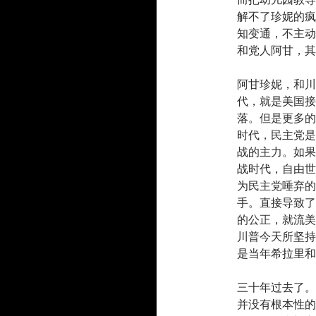
解不了珍妮的疯
知变通，不主动
和党人阿甘，其
阿甘珍妮，和川
代，就是美国接
落。但是更多的
时代，民主党是
战的主力。如果
战时代，自由世
为民主党唾弃的
手。直接导致了
的公正，就流美
川普今天所坚持
是当年希拉里和
三十年过去了。
并没有根本性的