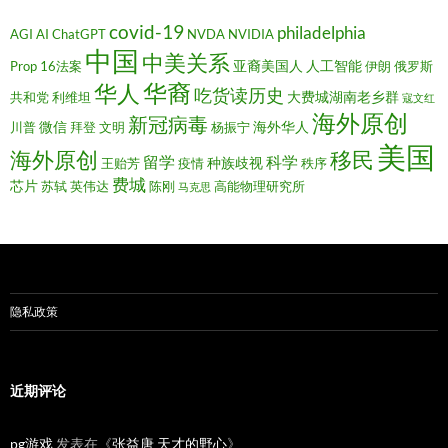
covid-19
philadelphia
AGI
AI
ChatGPT
NVDA
NVIDIA
中国
中美关系
亚裔美国人
人工智能
Prop 16法案
伊朗
俄罗斯
华裔
华人
吃货读历史
大费城湖南老乡群
共和党
利维坦
寇文红
海外原创
新冠病毒
微信
海外华人
川普
拜登
文明
杨振宁
美国
移民
海外原创
留学
科学
种族歧视
王贻芳
疫情
秩序
费城
芯片
苏轼
英伟达
陈刚
高能物理研究所
马克思
隐私政策
近期评论
pg游戏
发表在《
张益唐 天才的野心
》