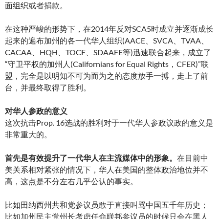
面组织或者捐款。
在这种严峻的形势下，在2014年反对SCA5时成立并逐渐成长
起来的遍布加州的各一代华人组织(AACE、SVCA、TVAA、
CACAA、HQH、TOCF、SDAAFE等)迅速联合起来，成立了
“守卫平权的加州人(Californians for Equal Rights，CFER)”联
盟，完全是以明知不可为而为之的态度放手一搏，走上了前
台，并最终取得了胜利。
对华人参政的意义
这次抗击Prop. 16选战的胜利对于一代华人参政议政的意义是
非常重大的。
首先是有效提升了一代华人在主流媒体中的形象。
在目前中
美关系相对紧张的情况下，华人在美国的整体政治地位并不
高，这点是不分左右几乎公认的事实。
比如田纳西州共和党参议员敢于直接叫骂中国五千年历史；
比如加州民主党州长考虑任命联邦参议员的时候只会在黑人