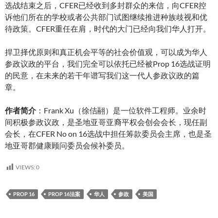
选战结束之后，CFER已经收到多封群众的来信，向CFER控
诉他们所在的学校或者公共部门试图继续推进种族歧视和优
待政策。CFER重任在肩，时代的大门已经向我们华人打开。
捍卫择优原则和真正机会平等的社会价值观，可以成为华人
参政议政的平台，我们完全可以依托已经被Prop 16选战证明
的民意，在未来的若干年谱写我们这一代人参政议政的篇
章。
作者简介
：Frank Xu（徐佶翮）是一位软件工程师。业余时
间积极参政议政，是圣地亚哥亚裔平权会创会会长，现任副
会长，在CFER No on 16选战中担任筹款委员会主席，也是圣
地亚哥郡健康顾问委员会候补委员。
VIEWS:
0
PROP 16
PROP 16法案
华人
参政
美国