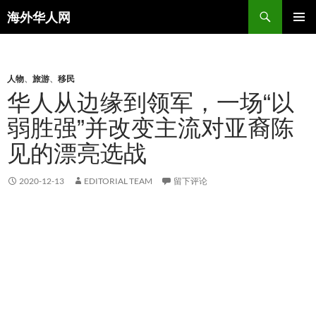
搜
海外华人网
索
跳
主菜单
至
正
文
人物
、
旅游
、
移民
华人从边缘到领军，一场“以
弱胜强”并改变主流对亚裔陈
见的漂亮选战
2020-12-13
EDITORIAL TEAM
留下评论