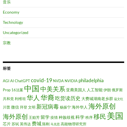
音乐
Economy
Technology
Uncategorized
宗教
标签
covid-19
philadelphia
AGI
AI
ChatGPT
NVDA
NVIDIA
中国
中美关系
亚裔美国人
人工智能
Prop 16法案
伊朗
俄罗斯
华裔
华人
吃货读历史
大费城湖南老乡群
共和党
利维坦
寇文红
海外原创
新冠病毒
微信
海外华人
川普
拜登
文明
杨振宁
美国
移民
海外原创
留学
科学
种族歧视
王贻芳
疫情
秩序
费城
芯片
苏轼
英伟达
陈刚
高能物理研究所
马克思