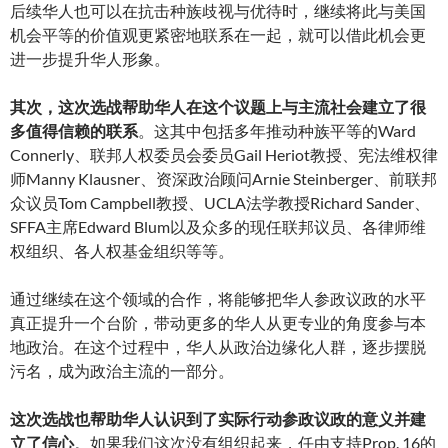
后续华人也可以在抗击种族歧视与优待时，继续将此与美国
机会平等的价值观更紧密地联系在一起，就可以借此机会更
进一步提升华人形象。
其次，这次选战帮助华人在这个议题上与主流社会建立了很
多值得信赖的联系
。这其中包括多年推动种族平等的Ward
Connerly、联邦人权委员会委员Gail Heriot教授、宪法维权律
师Manny Klausner、资深政治顾问Arnie Steinberger、前联邦
众议员Tom Campbell教授、UCLA法学教授Richard Sander、
SFFA主席Edward Blum以及众多的现任联邦议员、各律师维
权组织、各人权基金组织等等。
通过继续在这个领域的合作，将能够把华人参政议政的水平
真正提升一个台阶，带动更多的华人从更专业的角度参与本
地政治。在这个过程中，华人从政治边缘化人群，逐步摆脱
污名，成为政治主流的一部分。
这次选战也帮助华人认识到了实际行动参政议政的意义并建
立了信心
。如果我们这次没有组织起来，任由支持Prop. 16的