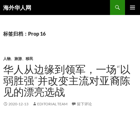
搜
海外华人网
索
跳
主菜单
至
正
文
标签归档：Prop 16
人物
、
旅游
、
移民
华人从边缘到领军，一场“以
弱胜强”并改变主流对亚裔陈
见的漂亮选战
2020-12-13
EDITORIAL TEAM
留下评论