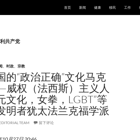
跳至正文
首页
新闻
健康
移民
工作
利共产党
闻
、
时政
、
宗教
国的“政治正确”文化马克
”—威权（法西斯）主义人
元文化，女拳，LGBT”等
发明者犹太法兰克福学派
EDITORIAL TEAM
留下评论
年10月27日 20:46