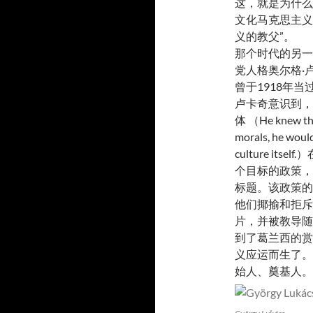
这，就是为什么
文化马克思主义
义的教父”。
那个时代的另一
党人格奥尔格·卢卡
曾于1918年
卢卡奇意识到，
体 （He knew that 
morals, he woul
culture i
个目标的政策，他给它
标题。该政策的
他们揶揄和拒斥
片，并被教导随
到了葛兰西的赏
义应运而生了。
始人、奠基人。