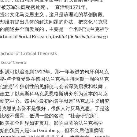
y) 那样被苏军法庭秘密处死，一直活到1971年。
提出文化马克思主义，这只是该理论的草创阶段。
却没有提出具体的解决问题的办法。把文化马克思
的阐述并全面发展的，主要是一个名叫“法兰克福学
hool of Social Research,
Institut für Sozialforschung
）
 Critical Theorists
起源可以追溯到1923年。那一年激进的匈牙利马克
格·卢卡奇受邀在德国法兰克福主持为期一周的马克
他的那个独创性的见解使与会者深受启发和鼓舞，
建立了以莫斯科马克思恩格斯研究所为蓝本的马克
研究中心。该中心最初的名字就是“马克思主义研究
马克思的名誉不是很好，很多人讨厌马克思。于是这
比较不露骨，低调一些的名称：“社会研究所”。
欧美和全世界如雷贯耳、影响卓著的法兰克福学
的负责人是Carl Grünberg，但不久后他重病缠