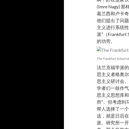
(Imre Nag
葛兰西和卢卡奇
他们提出了问题
主义进行系统性
派”（Frankfurt Sc
的功劳。
The Frankfurt School of
法兰克福学派的
思主义者格奥尔
思主义研讨会。
学者们一鼓作气
思主义思想库和
所”。但考虑到
帮人选择了一个
这，就是日后在
派。研究所一开始