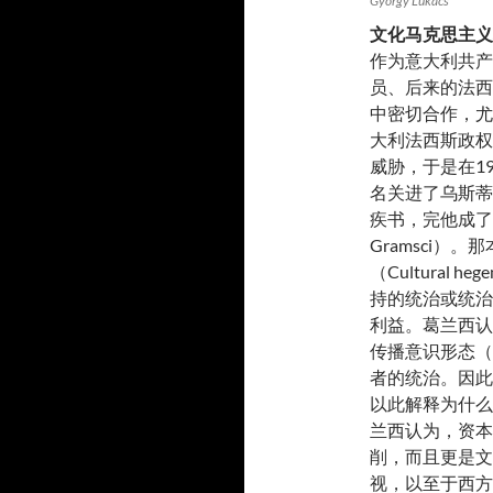
György Lukács
文化马克思主义
作为意大利共产
员、后来的法西斯头
中密切合作，尤
大利法西斯政权
威胁，于是在1
名关进了乌斯蒂
疾书，完他成了巨著《
Gramsci）
（Cultural
持的统治或统治
利益。葛兰西认
传播意识形态（
者的统治。因此
以此解释为什么
兰西认为，资本
削，而且更是文
视，以至于西方