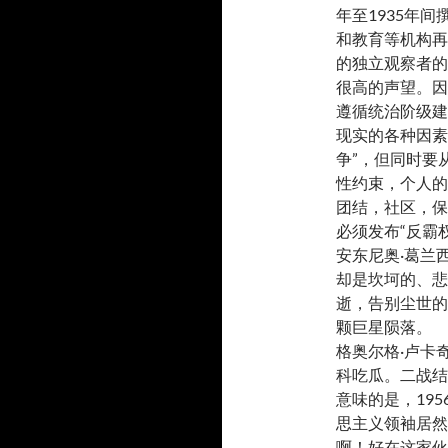
年至1935年
和教育等机构再
的独立观察者的
很高的声望。因
遵循统治阶级建
现实的各种因素
争”，但同时要
性约束，个人的
团结，社区，保
必须发布“反霸
安东尼奥·葛兰
却是坎坷的、悲
逝，告别尘世的
颗巨星陨落。
格奥尔格·卢卡
科吃瓜。二战结
意味的是，19
思主义领袖居然
啊！好在这家伙