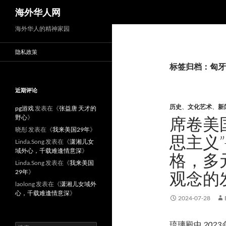
搜
海外华人网
索
海外华人的精神家园
隐私政策
标签归档：匈牙
近期评论
历史
、
文化艺术
、
新
pg游戏
发表在《
张益唐 天才的
野心
》
席卷美
晓彤
发表在《
我来美国29年
》
思主义
Linda.Song
发表在《
潇湘儿女
域外心，千载难逢情意深
》
格，多
Linda.Song
发表在《
我来美国
29年
》
观念的
laolong
发表在《
潇湘儿女域外
心，千载难逢情意深
》
2024-07-28
琉璃殿中
2023
搜