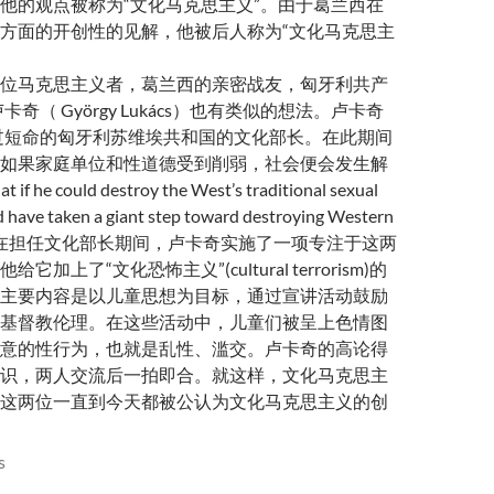
他的观点被称为“文化马克思主义”。由于葛兰西在
方面的开创性的见解，他被后人称为“文化马克思主
位马克思主义者，葛兰西的亲密战友，匈牙利共产
奇（ György Lukács）也有类似的想法。卢卡奇
当过短命的匈牙利苏维埃共和国的文化部长。在此期间
如果家庭单位和性道德受到削弱，社会便会发生解
if he could destroy the West’s traditional sexual
d have taken a giant step toward destroying Western
tself.）在担任文化部长期间，卢卡奇实施了一项专注于这两
加上了“文化恐怖主义”(cultural terrorism)的
主要内容是以儿童思想为目标，通过宣讲活动鼓励
基督教伦理。在这些活动中，儿童们被呈上色情图
意的性行为，也就是乱性、滥交。卢卡奇的高论得
识，两人交流后一拍即合。就这样，文化马克思主
这两位一直到今天都被公认为文化马克思主义的创