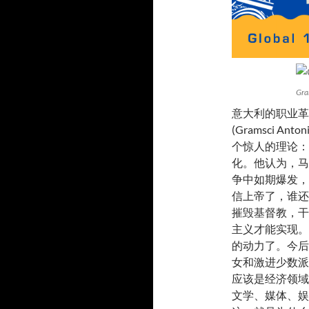
Gra
意大利的职业革
(Gramsci 
个惊人的理论：
化。他认为，马
争中如期爆发，
信上帝了，谁还
摧毁基督教，干
主义才能实现。
的动力了。今后
女和激进少数派
应该是经济领域
文学、媒体、娱