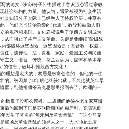
间撰写的论文《知识分子》中描述了意识形态通过宗教
现社会结构的力量。他认为，通常被视为社会生活
社会知识分子实际上已经融入了特权阶层，并享有
此，他们充当统治阶级的“代表”，教导和鼓励人们
立的规范和规则。文化霸权说明了使西方文明成为
，从而阻止了共产主义革命。关键是要继续“阶级战
从内部破坏这些因素。这些因素是：基督教，权威，
责任，遗传性，法，真相，家庭，爱国主义与民族
守主义，语言，传统。葛兰西认为，媒体和学术界
权”的信息，破坏和摧毁西方文化！
西的理想是宏大的，构思是极富创意的，但他的一生
壮的。被囚禁了8年后他终获出狱，不久他就英年早
喧嚣，到他祖师爷马克思那里报到去了。欧洲的一
奇的脑瓜子没那么死板。二战期间他躲在老东家莫斯
束后他回到了已是苏联附庸国的匈牙利。充满讽刺
56年发生了著名的“匈牙利反革命暴乱”，而这个马克
是那场反革命暴乱的领导人之一，大水冲龙王庙
命大，没跟匈牙利反革命事件的头目纳吉·伊姆雷