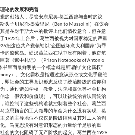
理论的发展和完善
党的创始人，尽管安东尼奥·葛兰西曾与当时的议
子贝尼托·墨索里尼（Benito Mussolini）在议会
其是在对于斯大林的批评上他们情投意合，但在意
于1922年上台后，葛兰西被视为对国家稳定的严重
926把这位共产党领袖以”企图破坏意大利国家“为罪
卡的监狱岛。硬汉葛兰西在狱中没有闲着，他奋笔
狱中札记》（Prison Notebooks of Antonio
。那本书里面最鲜明的一个概念就是所谓的“文化霸权”
 hegemony）。文化霸权是指通过意识形态或文化手段维
，即社会的主导意识形态反映了统治阶级的信仰和
为，通过诸如学校，教堂，法院和媒体等社会机构
信念，假设和价值观），可以让被统治者认同统治
，谁控制了这些机构谁就控制着整个社会。葛兰西
马克思预言的工人领导的革命为什么没有实现。葛
主义的主导地位不仅仅是阶级结构及其对工人的剥
化。马克思没有对意识形态的力量给予足够的重
社会的文化阻碍了无产阶级的起义。葛兰西在1929