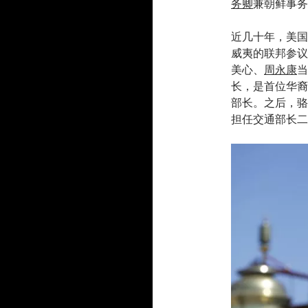
务卿
兼朝鲜事务
近几十年，美国
威夷的联邦参议
美心、
周永康
当
长，是首位华裔
部长。之后，骆
担任交通部长二