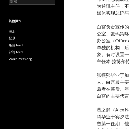
索：
为通讯主任，不
媒体实现总统与
其他操作
白宫负责宣传的
注册
公室、数码策略
登录
办公室（Office
条目 feed
单独的机构，后
评论 feed
象。有时设置一
WordPress.org
主任本·拉博尔特（
张振熙毕业于加
人。白宫最主要
后者在幕后。年轻、
白宫的主要代言
黄之瀚（Alex
科毕业于宾夕法
普第一任期，他