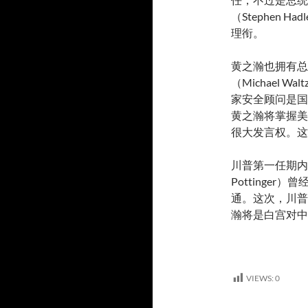
（Stephen
理衔。
黄之瀚也拥有总
（Michael
家安全顾问是国
黄之瀚将掌握美
很大发言权。这
川普第一任期内
Pottinge
通。这次，川普
瀚将是白宫对中
VIEWS:
0