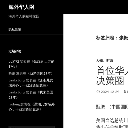
搜
海外华人网
索
海外华人的精神家园
隐私政策
标签归档：张振
近期评论
人物
、
时政
pg游戏
发表在《
张益唐 天才的
野心
》
首位华
晓彤
发表在《
我来美国29年
》
决策圈
Linda.Song
发表在《
潇湘儿女
域外心，千载难逢情意深
》
2024-12-29
Linda.Song
发表在《
我来美国
29年
》
laolong
发表在《
潇湘儿女域外
甄鹏 （中国国
心，千载难逢情意深
》
美国当选总统川普
将出任总统助理兼交流
搜