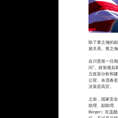
除了黄之瀚的副
接关系。黄之瀚
在川普第一任期
问”。政策规划幕僚（
立政策分析和建
公室。余茂春是
决策层高官。
之前，国家安全
助理、副助理、
Berger）在
克林
任，不过是总统