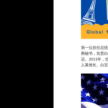
第一位担任总统
阁秘书，负责白
议。2011年
人幕僚长、白宫