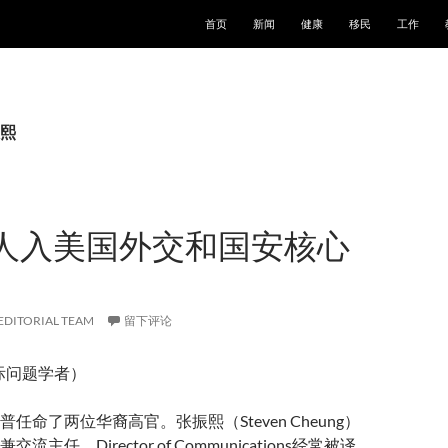
跳至正文
首页
新闻
健康
移民
工作
熙
人入美国外交和国安核心
EDITORIAL TEAM
留下评论
际问题学者）
任命了两位华裔高官。张振熙（Steven Cheung）
主任。Director of Communications经常被译