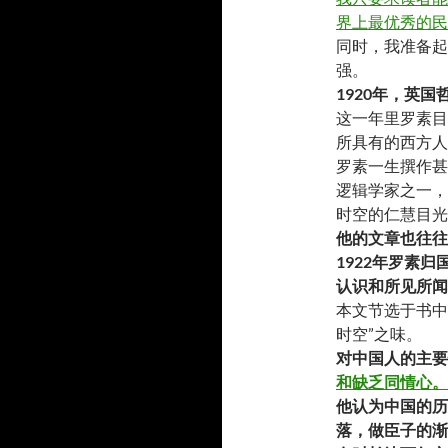
界上最优秀的民
同时，我准备起
强。
1920年，英
这一年里罗素目
所具有的西方人
罗素一生撰作甚
逻辑学家之一，
时空的仁慧目光
他的文章也往往
1922年罗素归
认识和所见所闻
本文节选于书中
时空”之味。
对中国人的主要
和缺乏同情心。
他认为中国的历
落，做臣子的渐