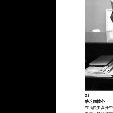
01
缺乏同情心
在我快要离开中