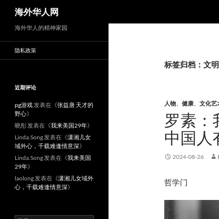
搜
海外华人网
索
海外华人的精神家园
隐私政策
标签归档：文明
近期评论
人物
、
健康
、
文化艺
pg游戏
发表在《
张益唐 天才的
野心
》
罗素：
晓彤
发表在《
我来美国29年
》
中国人
Linda.Song
发表在《
潇湘儿女
域外心，千载难逢情意深
》
2024-08-26
Linda.Song
发表在《
我来美国
29年
》
laolong
发表在《
潇湘儿女域外
哲学门
心，千载难逢情意深
》
搜