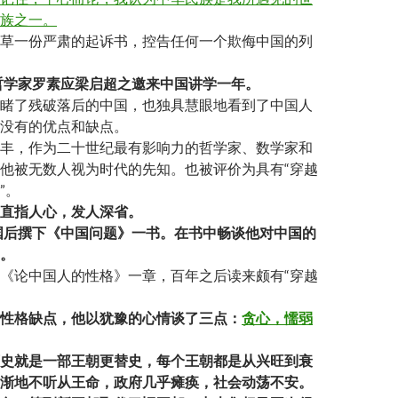
族之一。
草一份严肃的起诉书，控告任何一个欺侮中国的列
国哲学家罗素应梁启超之邀来中国讲学一年。
睹了残破落后的中国，也独具慧眼地看到了中国人
没有的优点和缺点。
丰，作为二十世纪最有影响力的哲学家、数学家和
他被无数人视为时代的先知。也被评价为具有“穿越
”。
直指人心，发人深省。
国后撰下
《中国问题》
一书。在书中畅谈他对中国的
。
《论中国人的性格》一章，百年之后读来颇有“穿越
性格缺点，他以犹豫的心情谈了三点：
贪心，懦弱
史就是一部王朝更替史，每个王朝都是从兴旺到衰
渐地不听从王命，政府几乎瘫痪，社会动荡不安。