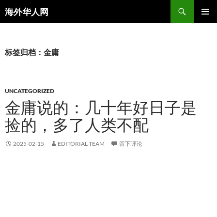
搜
海外华人网
索
跳
主菜单
至
正
文
标签归档：金庸
UNCATEGORIZED
金庸说的：几十年好日子是
捡的，多了人类不配
2025-02-15
EDITORIAL TEAM
留下评论