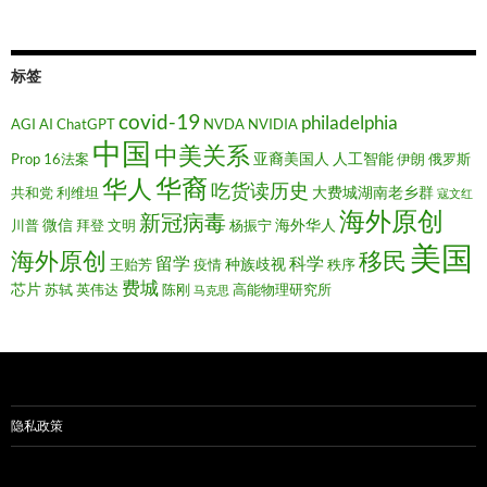
标签
covid-19
philadelphia
AGI
AI
ChatGPT
NVDA
NVIDIA
中国
中美关系
亚裔美国人
人工智能
Prop 16法案
伊朗
俄罗斯
华裔
华人
吃货读历史
大费城湖南老乡群
共和党
利维坦
寇文红
海外原创
新冠病毒
微信
海外华人
川普
拜登
文明
杨振宁
美国
移民
海外原创
留学
科学
种族歧视
王贻芳
疫情
秩序
费城
芯片
苏轼
英伟达
陈刚
高能物理研究所
马克思
隐私政策