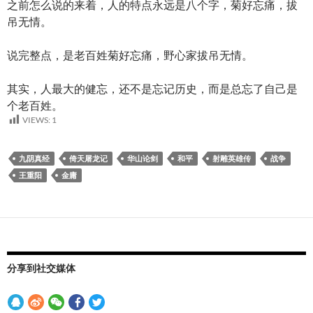
之前怎么说的来着，人的特点永远是八个字，菊好忘痛，拔
吊无情。
说完整点，是老百姓菊好忘痛，野心家拔吊无情。
其实，人最大的健忘，还不是忘记历史，而是总忘了自己是
个老百姓。
VIEWS:
1
九阴真经
倚天屠龙记
华山论剑
和平
射雕英雄传
战争
王重阳
金庸
分享到社交媒体