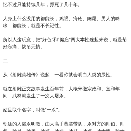
忆不过只能持续几年，撑死了几十年。
人身上什么没用的都能长，鸡眼、痔疮、阑尾、男人的咪
咪，都能长，就是不长记性。
所以人这玩意，把“好色”和“健忘”两大本性连起来说，就是菊
好忘痛、拔吊无情。
二
从《射雕英雄传》说起，一看你就会明白人类的尿性。
就在射雕正文故事发生百年前，大概宋徽宗政和、宣和年
间，武林就发生了一次大屠杀。
姑且取个名字，叫做“一杀”。
朝廷的人屠杀明教，由大高手黄裳带队，杀对方的师伯、师
叔、师兄、师弟、师姊、师妹、师姑、师姨、师干爹、师干