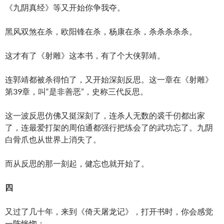
《九阴真经》等又开始你争我夺。
黑风双煞在杀，欧阳锋在杀，杨康在杀，杀杀杀杀杀。
这才有了《射雕》这本书，有了个大侠郭靖。
连郭靖都被杀得怕了，又开始深刻反思。这一章在《射雕》
第39章，叫“是非善恶”，史称三代反思。
这一波反思仿佛又挺深刻了，连杀人无数的裘千仞都出家
了，连最爱打架的周伯通都强行把练会了的武功忘了。九阴
白骨爪也从世界上消失了。
而从反思的那一刻起，健忘也就开始了。
四
又过了几十年，来到《倚天屠龙记》，打开书时，你会感觉
一阵恍惚：