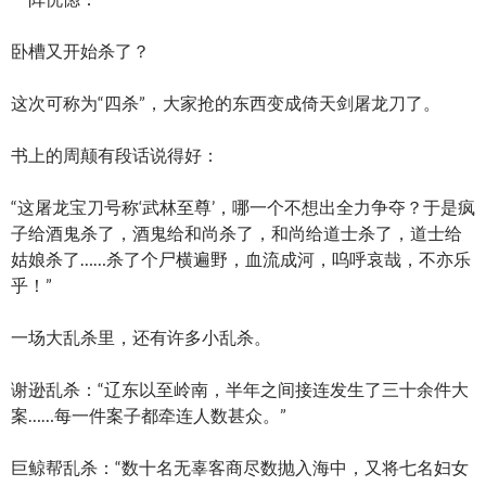
卧槽又开始杀了？
这次可称为“四杀”，大家抢的东西变成倚天剑屠龙刀了。
书上的周颠有段话说得好：
“这屠龙宝刀号称‘武林至尊’，哪一个不想出全力争夺？于是疯
子给酒鬼杀了，酒鬼给和尚杀了，和尚给道士杀了，道士给
姑娘杀了……杀了个尸横遍野，血流成河，呜呼哀哉，不亦乐
乎！”
一场大乱杀里，还有许多小乱杀。
谢逊乱杀：“辽东以至岭南，半年之间接连发生了三十余件大
案……每一件案子都牵连人数甚众。”
巨鲸帮乱杀：“数十名无辜客商尽数抛入海中，又将七名妇女