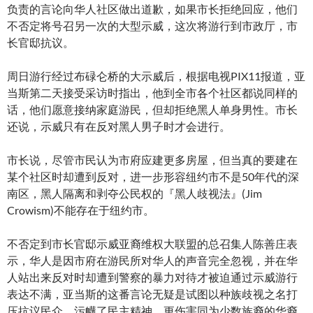
负责的言论向华人社区做出道歉，如果市长拒绝回应，他们
不否定将号召另一次的大型示威，这次将游行到市政厅，市
长官邸抗议。
周日游行经过布碌仑桥的大示威后，根据电视PIX11报道，亚
当斯第二天接受采访时指出，他到全市各个社区都说同样的
话，他们愿意接纳家庭游民，但却拒绝黑人单身男性。市长
还说，示威只有在反对黑人男子时才会进行。
市长说，尽管市民认为市府应建更多房屋，但当真的要建在
某个社区时却遭到反对，进一步形容纽约市不是50年代的深
南区，黑人隔离和剥夺公民权的『黑人歧视法』(Jim
Crowism)不能存在于纽约市。
不否定到市长官邸示威亚裔维权大联盟的总召集人陈善庄表
示，华人是因市府在游民所对华人的声音完全忽视，并在华
人站出来反对时却遭到警察的暴力对待才被迫通过示威游行
表达不满，亚当斯的这番言论无疑是试图以种族歧视之名打
压抗议民众，污衊了民主精神，更伤害同为少数族裔的华裔