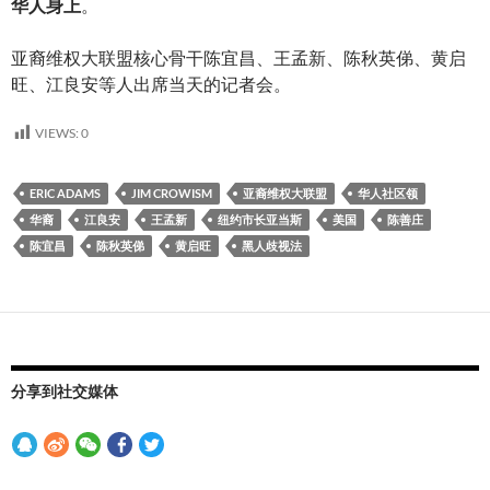
华人身上
。
亚裔维权大联盟核心骨干陈宜昌、王孟新、陈秋英俤、黄启
旺、江良安等人出席当天的记者会。
VIEWS:
0
ERIC ADAMS
JIM CROWISM
亚裔维权大联盟
华人社区领
华裔
江良安
王孟新
纽约市长亚当斯
美国
陈善庄
陈宜昌
陈秋英俤
黄启旺
黑人歧视法
分享到社交媒体