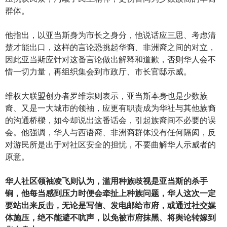
群体。
他指出，以亚当斯身为市长之身分，他说话应三思、考虑清
楚才能出口，这样的言论恐挑起华裔、非洲裔之间的对立，
因此亚当斯应针对这番言论做出解释和道歉，否则华人会不
惜一切力量，再组织集会到市政厅、市长官邸示威。
维权大联盟创办者罗维宗则表示，亚当斯本身也是少数族
裔、又是一大城市的领袖，应更有职责成为华社与其他族裔
的沟通桥樑，如今却说出这番话会，引起族裔间不必要的误
会。他强调，华人与西语裔、非洲裔群体没有任何隔阂，反
对游民所是出于对社区安全的担忧，不要曲解华人示威者的
原意。
华人社区领袖凌飞则认为，滥用种族歧视是亚当斯的杀手
锏，他每当感到压力时便会牵扯上种族问题，华人这次一定
要站出来反击，无论是写信、发电邮给市府，或通过社交媒
体施压，绝不能避不吭声，以免被市府抹黑、将舆论转嫁到