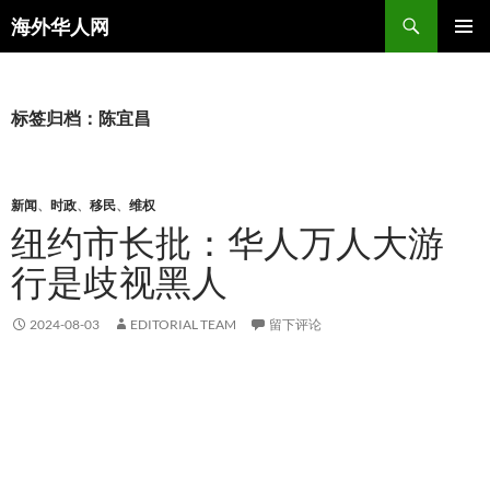
搜
海外华人网
索
跳
主菜单
至
正
文
标签归档：陈宜昌
新闻
、
时政
、
移民
、
维权
纽约市长批：华人万人大游
行是歧视黑人
2024-08-03
EDITORIAL TEAM
留下评论