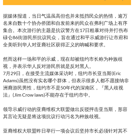
据媒体报道，当日气温虽高但也并未抵挡民众的热情，逾万
名来自数十个协办侨团和自发前来的民众在弗利广场上有序
集合。本次游行的主题是抗议警方在17日粗暴对待并打伤布
碌仑86街游民所抗议民众，旨在通过和平示威游行让市府和
全美听到华人对亚裔社区获得正义的呐喊和要求。
然而这样一场和平的示威，现在却被纽约市长称为种族歧
视，并表示华人反对游民所就是反对黑人。
7月29日，在接受主流媒体采访时，纽约市长亚当斯(Eric
Adams)虽然没有实名哪个群体，但表示很多人都不愿接纳非
洲裔游民男性，纽约市不是50年代的深南区，『黑人歧视
法』(Jim Crow laws)不能存在于纽约市中。
领导示威行动的亚裔维权大联盟做出反驳抨击亚当斯，形容
其言论无疑是将这项抗议行动污名为种族歧视。
亚裔维权大联盟昨日举行一项会议后坚持市长必须针对其不