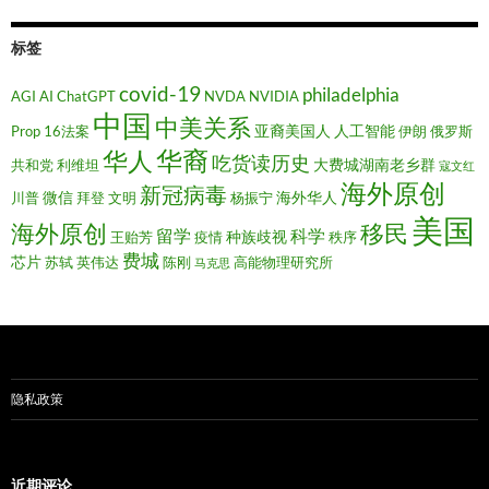
标签
covid-19
philadelphia
AGI
AI
ChatGPT
NVDA
NVIDIA
中国
中美关系
亚裔美国人
人工智能
Prop 16法案
伊朗
俄罗斯
华裔
华人
吃货读历史
大费城湖南老乡群
共和党
利维坦
寇文红
海外原创
新冠病毒
微信
海外华人
川普
拜登
文明
杨振宁
美国
移民
海外原创
留学
科学
种族歧视
王贻芳
疫情
秩序
费城
芯片
苏轼
英伟达
陈刚
高能物理研究所
马克思
隐私政策
近期评论