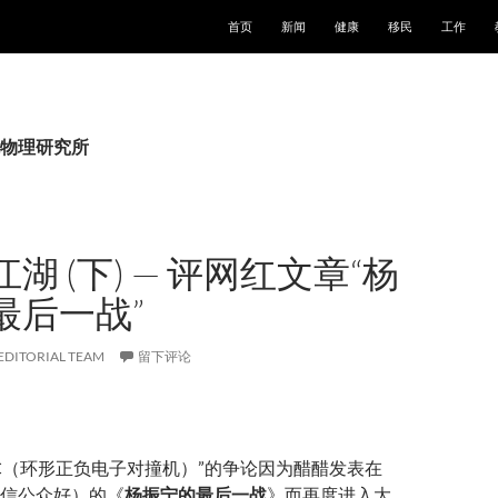
跳至正文
首页
新闻
健康
移民
工作
物理研究所
湖 (下) — 评网红文章“杨
最后一战”
EDITORIAL TEAM
留下评论
EPC（环形正负电子对撞机）”的争论因为醋醋发表在
信公众好）的《
杨振宁的最后一战
》而再度进入大