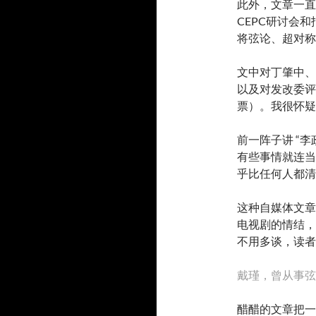
此外，文章一直
CEPC研讨会
将弦论、超对称
文中对丁肇中、
以及对发改委评
票）。我很怀疑
前一阵子讲 “
有些事情就连当
乎比任何人都清
这种自媒体文章
电视剧的情结，
不用多谈，读者
戴瑾，曾从事弦
醋醋的文章把一