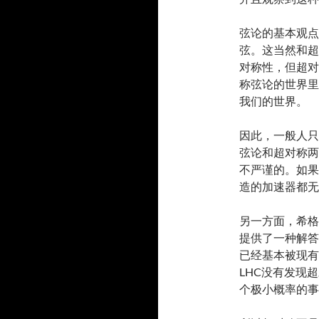
弦论的基本观点
弦。这当然和超
对称性，但超对
称弦论的世界里
我们的世界。
因此，一般人只
弦论和超对称两
不严谨的。如果
造的加速器都无
另一方面，希格
提供了一种解答
已经基本被现有
LHC没有发现
个极小概率的事