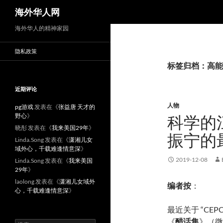
搜
海外华人网
索
海外华人的精神家园
隐私政策
标签归档：高能
近期评论
人物
pg游戏
发表在《
张益唐 天才的
野心
》
科学的江
晓彤
发表在《
我来美国29年
》
振宁的
Linda.Song
发表在《
潇湘儿女
域外心，千载难逢情意深
》
2019-12-08
Linda.Song
发表在《
我来美国
29年
》
laolong
发表在《
潇湘儿女域外
编者按
：
心，千载难逢情意深
》
最近关于 “C
《
醋话集
》（微
搜