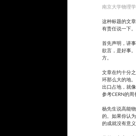
南京大学物理学
这种标题的文章
有责任说一下。
首先声明，讲事
欲言，是好事。
方。
文章在约十分之
环那么大的地。
出口占地，就像
参考CERN的周
杨先生说高能物理 
的。如果你认为
的成就没有意义