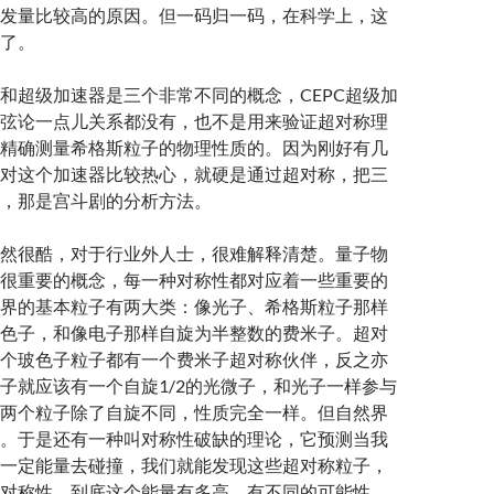
发量比较高的原因。但一码归一码，在科学上，这
了。
和超级加速器是三个非常不同的概念，CEPC超级加
弦论一点儿关系都没有，也不是用来验证超对称理
精确测量希格斯粒子的物理性质的。因为刚好有几
对这个加速器比较热心，就硬是通过超对称，把三
，那是宫斗剧的分析方法。
然很酷，对于行业外人士，很难解释清楚。量子物
很重要的概念，每一种对称性都对应着一些重要的
界的基本粒子有两大类：像光子、希格斯粒子那样
色子，和像电子那样自旋为半整数的费米子。超对
个玻色子粒子都有一个费米子超对称伙伴，反之亦
子就应该有一个自旋1/2的光微子，和光子一样参与
两个粒子除了自旋不同，性质完全一样。但自然界
。于是还有一种叫对称性破缺的理论，它预测当我
一定能量去碰撞，我们就能发现这些超对称粒子，
对称性。到底这个能量有多高，有不同的可能性。