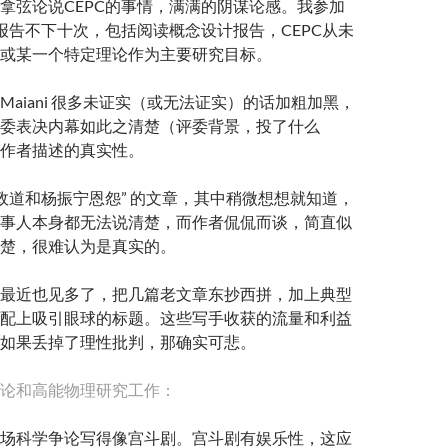
拿弦论说CEPC的事情，满满的阴谋论感。我参加
和报告不下十次，包括阅读概念设计报告，CEPC从未
或某一个特定理论作为主要研究目标。
Maiani 很多未证实（或无法证实）的话加粗加黑，
委表决内幕如此之清楚（评委背景，投了什么
作者描述的真实性。
李政道和杨振宁恩怨” 的文章，其中稍微想想就知道，
事人本身都无法说清楚，而作者侃侃而谈，简直似
楚，很难认为是真实的。
最近也见多了，把几篇老文章东抄西拼，加上典型
配上吸引眼球的标题。这些写手收获的流量和利益
如果丢掉了理性批判，那确实可悲。
论和高能物理研究工作：
场科学争论写得像宫斗剧。宫斗剧有娱乐性，这应