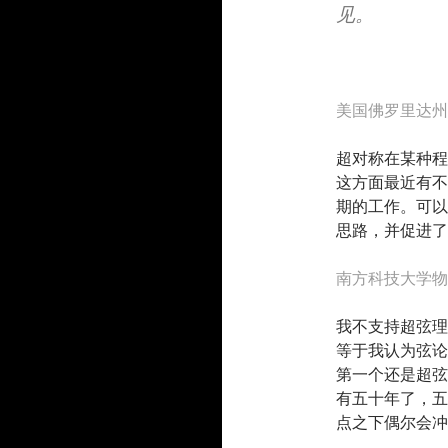
见。
美国佛罗里达州
超对称在某种程
这方面最近有不
期的工作。可以
思路，并促进了
南方科技大学物
我不支持超弦理
等于我认为弦论
第一个还是超弦
有五十年了，五
点之下偶尔会冲