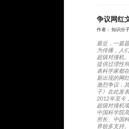
争议网红文
作者： 知识分
最近，一篇题
为传播，人们
超级对撞机
提供过理性
表科学家都
新出现的网
激烈争议，
子》在此发
2012年至
超级对撞机项
中国科学院
所长、中国
界较多支持