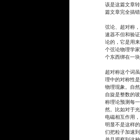
该是这篇文章转
篇文章完全搞错
弦论、超对称，
速器不但和验证
论的，它是用来
个弦论物理学家
个东西绑在一块
超对称这个词虽
理中的对称性是
物理现象。自然
自旋是整数的玻
称理论预测每一
然。比如对于光
电磁相互作用，
明显不是这样的
们把粒子加速到
并且观察到这种