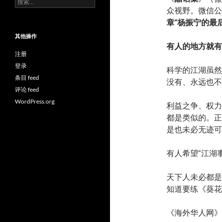
索：
众视野。微信公
章“杨振宁的最
其他操作
有人的地方就有
注册
登录
科学的江湖虽然
条目 feed
没有、永远也不
评论 feed
WordPress.org
利益之争、权力
都是类似的。正
是也未必无迹可
有人希望“江湖
天下人未必都是
知道要练《葵花
《海外华人网》