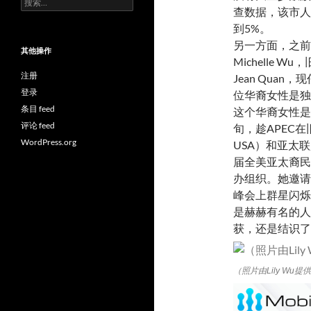
查数据，该市人
索：
到5%。
另一方面，之前
其他操作
Michelle
注册
Jean Quan
登录
位华裔女性是独
条目 feed
这个华裔女性是
评论 feed
旬，趁APEC在旧
WordPress.org
USA）和亚太联盟
届全美亚太裔民选
办组织。她邀请
峰会上群星闪烁
是赫赫有名的人
获，还是结识了
（照片由Lily Wu提