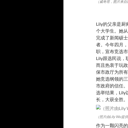
（威奇塔，图片来自
Lily的父亲是
个大学生。她从
完成了新闻硕士
者。今年四月，
职，宣布竞选市
Lily跟选民
而且热衷于玩政
保市政厅为所有
她竞选纲领的三
市政府的信任。
选举结果，Lil
长，大获全胜。
（照片由Lily Wu提
作为一颗闪亮的