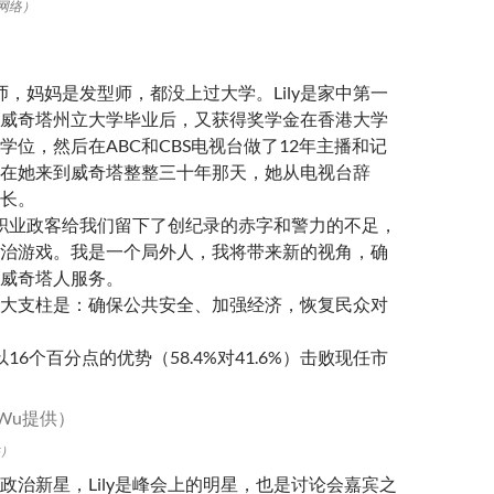
网络）
厨师，妈妈是发型师，都没上过大学。Lily是家中第一
威奇塔州立大学毕业后，又获得奖学金在香港大学
学位，然后在ABC和CBS电视台做了12年主播和记
在她来到威奇塔整整三十年那天，她从电视台辞
长。
说，职业政客给我们留下了创纪录的赤字和警力的不足，
治游戏。我是一个局外人，我将带来新的视角，确
威奇塔人服务。
大支柱是：确保公共安全、加强经济，恢复民众对
y以16个百分点的优势（58.4%对41.6%）击败现任市
供）
政治新星，Lily是峰会上的明星，也是讨论会嘉宾之