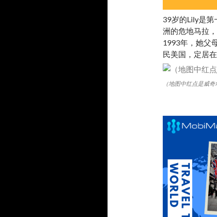
39岁的Lily
洲的危地马拉，L
1993年，她
民美国，定居在位
（地图中红点是威奇