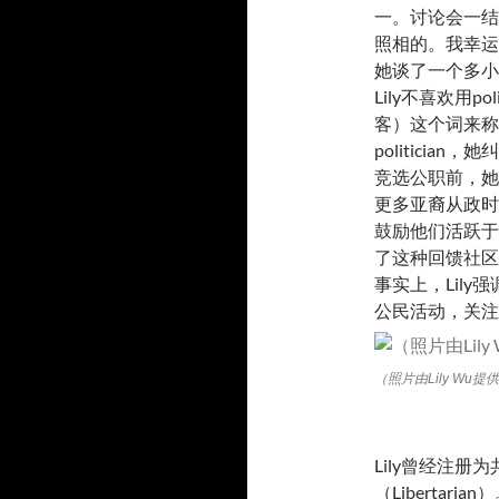
一。讨论会一结
照相的。我幸运
她谈了一个多小
Lily不喜欢用p
客）这个词来称
politician
竞选公职前，她
更多亚裔从政时
鼓励他们活跃于
了这种回馈社区
事实上，Lil
公民活动，关注
（照片由Lily Wu提
Lily曾经注
（Liberta