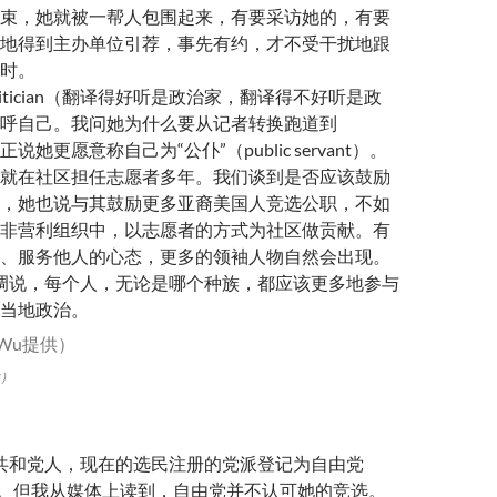
束，她就被一帮人包围起来，有要采访她的，有要
地得到主办单位引荐，事先有约，才不受干扰地跟
时。
olitician（翻译得好听是政治家，翻译得不好听是政
呼自己。我问她为什么要从记者转换跑道到
，她纠正说她更愿意称自己为“公仆”（public servant）。
就在社区担任志愿者多年。我们谈到是否应该鼓励
，她也说与其鼓励更多亚裔美国人竞选公职，不如
非营利组织中，以志愿者的方式为社区做贡献。有
、服务他人的心态，更多的领袖人物自然会出现。
y强调说，每个人，无论是哪个种族，都应该更多地参与
当地政治。
供）
册为共和党人，现在的选民注册的党派登记为自由党
rian）。但我从媒体上读到，自由党并不认可她的竞选。