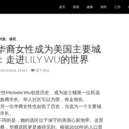
跳至正文
首页
新闻
健康
移民
工作
时政
、
移民
华裔女性成为美国主要城
走进LILY WU的世界
EDITORIAL TEAM
留下评论
女性Michelle Wu创造历史，成为波士顿第一位民选
族裔市长。华人社区引以为荣，奔走相告。
另一位华裔女性也创造了历史，当选为一个主要城
市长。
e Wu不同的是，她的选区位于保守的美国心脏地带。这里
裔，华裔选民更是难得见到。根据2010年的人口普