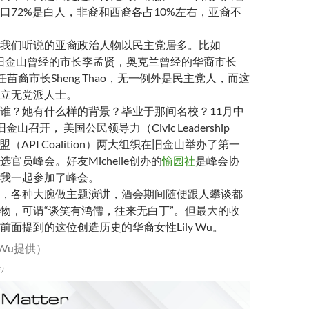
口72%是白人，非裔和西裔各占10%左右，亚裔不
我们听说的亚裔政治人物以民主党居多。比如
 Wu，旧金山曾经的市长李孟贤，奥克兰曾经的华裔市长
，现任苗裔市长Sheng Thao，无一例外是民主党人，而这
立无党派人士。
谁？她有什么样的背景？毕业于那间名校？11月中
金山召开， 美国公民领导力（Civic Leadership
（API Coalition）两大组织在旧金山举办了第一
官员峰会。好友Michelle创办的
愉园社
是峰会协
我一起参加了峰会。
，各种大腕做主题演讲，酒会期间随便跟人攀谈都
物，可谓“谈笑有鸿儒，往来无白丁”。但最大的收
前面提到的这位创造历史的华裔女性Lily Wu。
供）