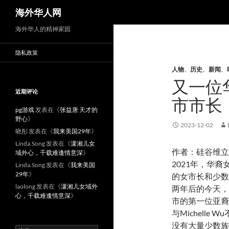
搜
海外华人网
索
海外华人的精神家园
隐私政策
人物
、
历史
、
新闻
、
又一位
近期评论
市市长：
pg游戏
发表在《
张益唐 天才的
野心
》
2023-12-02
晓彤
发表在《
我来美国29年
》
Linda.Song
发表在《
潇湘儿女
作者：硅谷维立
域外心，千载难逢情意深
》
2021年，华裔
Linda.Song
发表在《
我来美国
29年
》
的女市长和少数
laolong
发表在《
潇湘儿女域外
两年后的今天，
心，千载难逢情意深
》
市的第一位亚裔
与Michell
没有大量少数族
搜