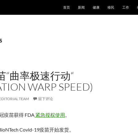
跳至正文
首页
新闻
健康
移民
工作
S
苗“曲率极速行动“
ATION WARP SPEED)
EDITORIAL TEAM
留下评论
新冠疫苗获得 FDA
紧急授权使用
。
ioNTech Covid-19疫苗开始发货。