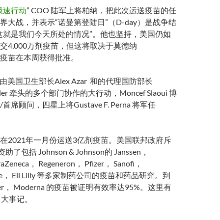
极速行动
” COO 陆军上将柏纳，把此次运送疫苗的任
界大战，并表示“诺曼第登陆日”（D-day）是战争结
这就是我们今天所处的情况”。他也坚持，美国仍如
交4,000万剂疫苗，但这将取决于莫德纳
）的疫苗在本周获得批准。
“ 由美国卫生部长Alex Azar 和的代理国防部长
 Miller 牵头的多个部门协作的大行动，Moncef Slaoui 博
席顾问，四星上将Gustave F. Perna 将军任
在2021年一月份运送3亿剂疫苗。美国联邦政府斥
包括 Johnson & Johnson的 Janssen，
aZeneca， Regeneron， Pfizer， Sanofi，
Kline， Eli Lilly 等多家制药公司的疫苗和药品研究。到
er， Moderna 的疫苗被证明有效率达95%。这里有
“ 大事记。