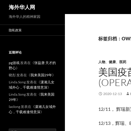
搜
海外华人网
索
海外华人的精神家园
隐私政策
标签归档：OW
近期评论
人物
、
健康
、
医药
pg游戏
发表在《
张益唐 天才的
野心
》
美国疫
晓彤
发表在《
我来美国29年
》
(OPER
Linda.Song
发表在《
潇湘儿女
域外心，千载难逢情意深
》
2020-12-13
Linda.Song
发表在《
我来美国
29年
》
laolong
发表在《
潇湘儿女域外
12/11， 辉瑞
心，千载难逢情意深
》
12/13，辉瑞、B
搜