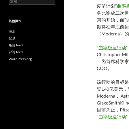
索：
疫苗计划“
曲率
务比喻成二次世
束的开始，而“
其他操作
期将在年底前运
注册
（Moderna
登录
条目 feed
“
曲率极速行动
评论 feed
Christopher
WordPress.org
士为首席科学家/首
COO。
该行动的目标是
资140亿美元，资助了
Moderna， Astr
GlaxoSmith
目前为止，Pfiz
“
曲率极速行动