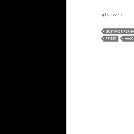
VIEWS:
0
GUSTAVE F. PERN
PFIZER
VACC