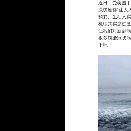
近日，受美国丁
康讲座群“让人
精彩、生动又实
机理其实是过激
让我们对新冠病
很多感染冠状病
下吧！