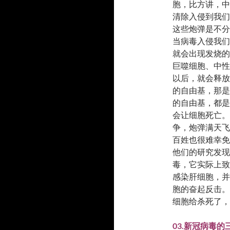
胞，比方讲，中
清除入侵到我们
这些炮弹是不分
当病毒入侵我们
就会出现发烧的
巨噬细胞、中性
以后，就会释放
的自由基，那是
的自由基，都是
会让细胞死亡。
争，炮弹满天飞
百姓也很难幸免
他们的研究发现
毒，它实际上致
感染肝细胞，并
胞的奋起反击。
细胞给杀死了，
03.新冠病毒的