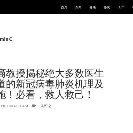
跳至正文
首页
新闻
健康
移民
工作
in C
裔教授揭秘绝大多数医生
道的新冠病毒肺炎机理及
施！必看，救人救己！
EDITORIAL TEAM
一条评论