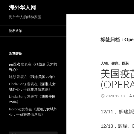
搜
海外华人网
索
海外华人的精神家园
隐私政策
标签归档：Operat
近期评论
人物
、
健康
、
医药
pg游戏
发表在《
张益唐 天才的
野心
》
美国疫
晓彤
发表在《
我来美国29年
》
(OPER
Linda.Song
发表在《
潇湘儿女
域外心，千载难逢情意深
》
2020-12-13
Linda.Song
发表在《
我来美国
29年
》
laolong
发表在《
潇湘儿女域外
12/11， 辉瑞
心，千载难逢情意深
》
12/13，辉瑞、B
搜