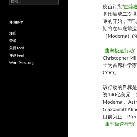
索：
疫苗计划“
曲率
务比喻成二次世
束的开始，而“
其他操作
期将在年底前运
注册
（Moderna
登录
条目 feed
“
曲率极速行动
评论 feed
Christopher
WordPress.org
士为首席科学家/首
COO。
该行动的目标是
资140亿美元，资助了
Moderna， Astr
GlaxoSmith
目前为止，Pfiz
“
曲率极速行动