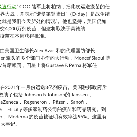
极速行动
” COO 陆军上将柏纳，把此次运送疫苗的任
界大战，并表示“诺曼第登陆日”（D-day）是战争结
这就是我们今天所处的情况”。他也坚持，美国仍如
交4,000万剂疫苗，但这将取决于莫德纳
）的疫苗在本周获得批准。
“ 由美国卫生部长Alex Azar 和的代理国防部长
 Miller 牵头的多个部门协作的大行动，Moncef Slaoui 博
席顾问，四星上将Gustave F. Perna 将军任
在2021年一月份运送3亿剂疫苗。美国联邦政府斥
包括 Johnson & Johnson的 Janssen，
aZeneca， Regeneron， Pfizer， Sanofi，
Kline， Eli Lilly 等多家制药公司的疫苗和药品研究。到
er， Moderna 的疫苗被证明有效率达95%。这里有
“ 大事记。