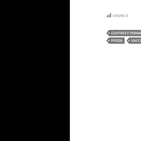
VIEWS:
0
GUSTAVE F. PERN
PFIZER
VACC