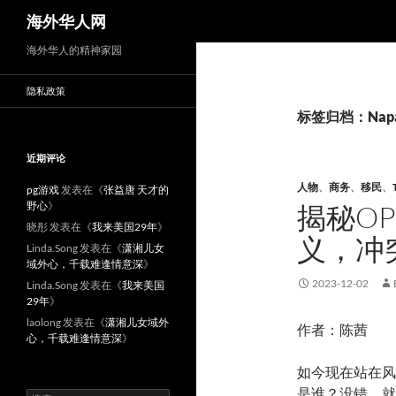
搜
海外华人网
索
海外华人的精神家园
隐私政策
标签归档：Napa 
近期评论
人物
、
商务
、
移民
、
pg游戏
发表在《
张益唐 天才的
野心
》
揭秘OP
晓彤
发表在《
我来美国29年
》
义，冲
Linda.Song
发表在《
潇湘儿女
域外心，千载难逢情意深
》
2023-12-02
Linda.Song
发表在《
我来美国
29年
》
laolong
发表在《
潇湘儿女域外
作者：陈茜
心，千载难逢情意深
》
如今现在站在风
是谁？没错，就
搜