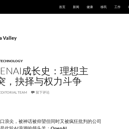
跳至正文
首页
新闻
健康
移民
工作
Valley
TECHNOLOGY
ENAI成长史：理想主
突，抉择与权力斗争
EDITORIAL TEAM
留下评论
口浪尖，被神话被仰望但同时又被疯狂批判的公司
是此轮AI浪潮的领头羊：
OpenAI
。