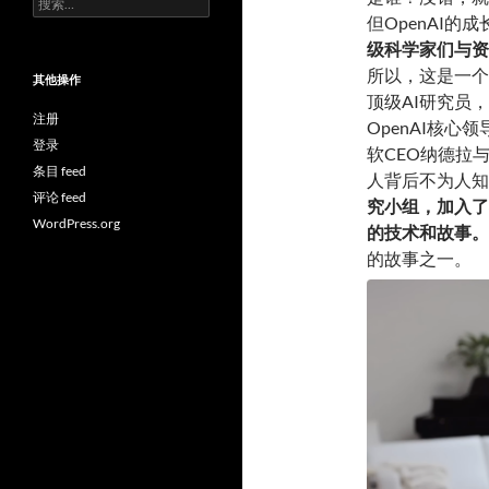
索：
但OpenAI
级科学家们与资
所以，这是一个
其他操作
顶级AI研究员
注册
OpenAI核心
登录
软CEO纳德拉与
条目 feed
人背后不为人知
评论 feed
究小
组
，加入了
WordPress.org
的技术和故事。
的故事之一。