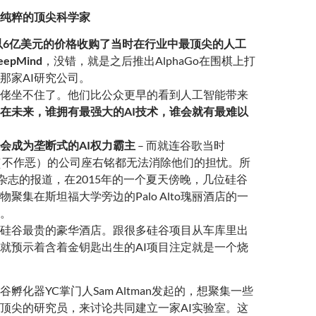
群纯粹的顶尖科学家
以6亿美元的价格收购了当时在行业中最顶尖的人工
pMind
，没错，就是之后推出AlphaGo在围棋上打
那家AI研究公司。
佬坐不住了。他们比公众更早的看到人工智能带来
在未来，谁拥有最强大的AI技术，谁会就有最难以
会成为垄断式的AI权力霸主
– 而就连谷歌当时
 Evil”（不作恶）的公司座右铭都无法消除他们的担忧。所
ed杂志的报道，在2015年的一个夏天傍晚，几位硅谷
聚集在斯坦福大学旁边的Palo Alto瑰丽酒店的一
。
硅谷最贵的豪华酒店。跟很多硅谷项目从车库里出
就预示着含着金钥匙出生的AI项目注定就是一个烧
孵化器YC掌门人Sam Altman发起的，想聚集一些
顶尖的研究员，来讨论共同建立一家AI实验室。这