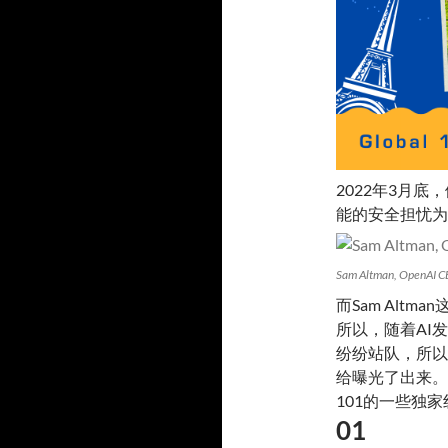
2022年3月
能的安全担忧为
Sam Altman, OpenAI 
而Sam Alt
所以，随着AI
纷纷站队，所以
给曝光了出来。
101的一些独
01