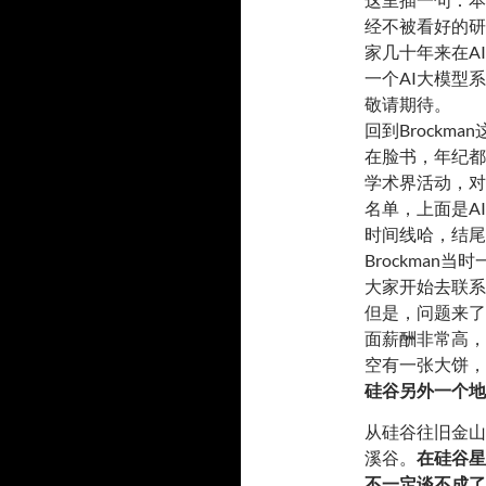
经不被看好的研
家几十年来在A
一个AI大模型
敬请期待。
回到Brockma
在脸书，年纪都
学术界活动，对产
名单，上面是A
时间线哈，结尾
Brockma
大家开始去联系
但是，问题来了
面薪酬非常高，
空有一张大饼，
硅谷另外一个地
从硅谷往旧金山
溪谷。
在硅谷星
不一定谈不成了