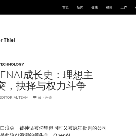
跳至正文
首页
新闻
健康
移民
工作
Thiel
TECHNOLOGY
ENAI成长史：理想主
突，抉择与权力斗争
EDITORIAL TEAM
留下评论
口浪尖，被神话被仰望但同时又被疯狂批判的公司
是此轮AI浪潮的领头羊：
OpenAI
。