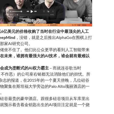
以6亿美元的价格收购了当时在行业中最顶尖的人工
pMind
，没错，就是之后推出AlphaGo在围棋上打
那家AI研究公司。
佬坐不住了。他们比公众更早的看到人工智能带来
在未来，谁拥有最强大的AI技术，谁会就有最难以
会成为垄断式的AI权力霸主
– 而就连谷歌当时
 Evil”（不作恶）的公司座右铭都无法消除他们的担忧。所
ed杂志的报道，在2015年的一个夏天傍晚，几位硅谷
聚集在斯坦福大学旁边的Palo Alto瑰丽酒店的一
。
硅谷最贵的豪华酒店。跟很多硅谷项目从车库里出
就预示着含着金钥匙出生的AI项目注定就是一个烧