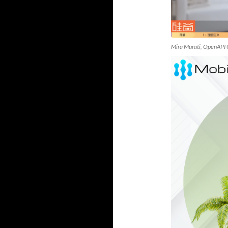
Mira Murati, OpenAPI