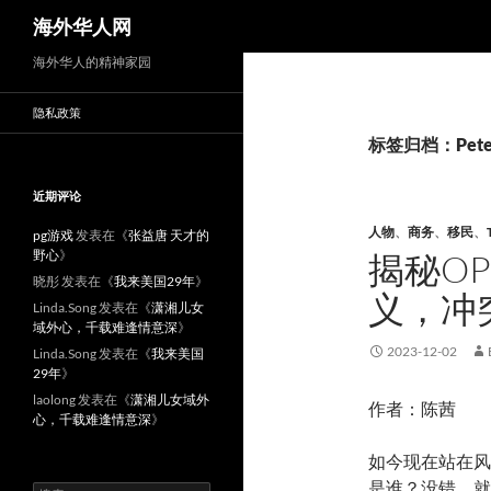
搜
海外华人网
索
海外华人的精神家园
隐私政策
标签归档：Peter 
近期评论
人物
、
商务
、
移民
、
pg游戏
发表在《
张益唐 天才的
野心
》
揭秘OP
晓彤
发表在《
我来美国29年
》
义，冲
Linda.Song
发表在《
潇湘儿女
域外心，千载难逢情意深
》
2023-12-02
Linda.Song
发表在《
我来美国
29年
》
laolong
发表在《
潇湘儿女域外
作者：陈茜
心，千载难逢情意深
》
如今现在站在风
是谁？没错，就
搜