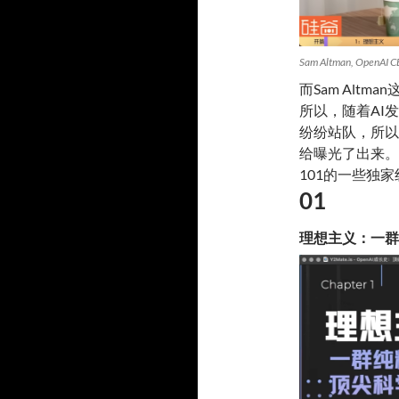
Sam Altman, OpenAI 
而Sam Alt
所以，随着AI
纷纷站队，所以
给曝光了出来。
101的一些独
01
理想主义：一