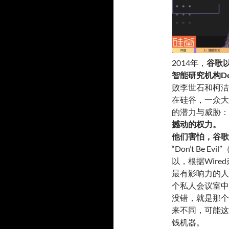
2014年，
谷歌
智能研究机构Dee
败李世石和柯洁
在硅谷，一众大
的潜力与威胁：
撼动的权力
。
他们害怕，谷歌
“Don’t Be
以，根据Wir
最有影响力的人物
个私人会议室中
没错，就是那个
来不同，可能这
钱机器。