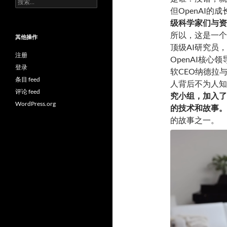
索：
但OpenAI
级科学家们与资
所以，这是一个
其他操作
顶级AI研究员
注册
OpenAI核心
登录
软CEO纳德拉与
条目 feed
人背后不为人知
评论 feed
究小
组
，加入了
WordPress.org
的技术和故事。
的故事之一。