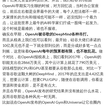
OpenAI早期实习生聊的时候，对方回忆说，当时办公室座
位，前后左右都是业界最牛的大佬，每个人想法都不一样，
大家擅长的方向和领域也可能不一样，还没找到一个着力
点，让这批世界上最牛的AI科学家们拧成一股绳一起发力。
这个时候是最难的，谁也不服谁。
确实在早期，
OpenAI被谷歌的DeepMind各种吊打
。
而且从税表上我们也可以看到，最开始，硅谷大佬们承诺的
10亿美元也不是一下就全部到位的，而是分成好多笔一点点
到账，这意味着
OpenAI每年的预算都有限，也不敢乱花
。
做
个对比，在OpenAI报税表上，我们看到2017年，OpenAI的
职能支出在2866万美元，其中云计算上就花了790万美元，
训练模型的CPU和GPU甚至都要从谷歌那么去租。对比一下
背靠谷歌这颗大树的DeepMind，2017年的总支出是4.42亿美
元，想要云计算，想要CPU/GPU，随便在谷歌调用，你看这
资源和资金差距，是不是有点大。
并且在早前，OpenAI发布的研究结果并没有掀起什么水花，
反而谷歌那边各种风光一时无两。
比如说在OpenAI发布的OpenAI Gym和Universe让它在圈内