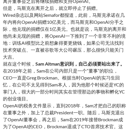
离开董事会之后将继续捐赠和支持OpenAI。
但是，马斯克在离开之后，就立即停止了捐赠。
Wired杂志以及网站Semafor都报道，此前，马斯克承诺在几
年内将向OpenAI捐赠10亿美元，而马斯克和OpenAI分手之
际，他兑现的捐赠仅在1亿美元。也就是说，马斯克的离开和
他尚未兑现的捐赠，将OpenAI一下推到了一个非常不利的境
地：训练AI模型比之前想象得要更烧钱，如果公司无法找到
技术突破点、一直被谷歌等大公司碾压，那么很快只能关门
大吉。
就在这个时候，
Sam Altman意识到，自己必须要站出来了
。
在2018年之前，Sam在公司内部只是一个“董事”的职位，
CEO一直是Greg Brockman。根据当时OpenAI的实习生回
忆，在公司不太见得到Sam本人，因为他那个时候还是YC的
掌门人，很大的一部分时间其实在管理那边的事物和孵化YC
的创业项目。
OpenAI的税务文件显示，直到2018年，Sam才把自己的职称
在董事之外，加上了总裁President一职。随后，马斯克退出
了OpenAI董事会，再之后，Sam在2019年接替Brockman成
为了OpenAI的CEO，Brockman退成了CTO首席技术官。这