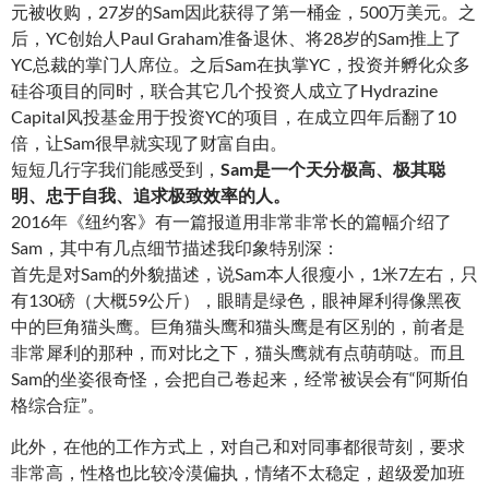
元被收购，27岁的Sam因此获得了第一桶金，500万美元。之
后，YC创始人Paul Graham准备退休、将28岁的Sam推上了
YC总裁的掌门人席位。之后Sam在执掌YC，投资并孵化众多
硅谷项目的同时，联合其它几个投资人成立了Hydrazine
Capital风投基金用于投资YC的项目，在成立四年后翻了10
倍，让Sam很早就实现了财富自由。
短短几行字我们能感受到，
Sam是一个天分极高、极其聪
明、忠于自我、追求极致效率的人
。
2016年《纽约客》有一篇报道用非常非常长的篇幅介绍了
Sam，其中有几点细节描述我印象特别深：
首先是对Sam的外貌描述，说Sam本人很瘦小，1米7左右，只
有130磅（大概59公斤），眼睛是绿色，眼神犀利得像黑夜
中的巨角猫头鹰。巨角猫头鹰和猫头鹰是有区别的，前者是
非常犀利的那种，而对比之下，猫头鹰就有点萌萌哒。而且
Sam的坐姿很奇怪，会把自己卷起来，经常被误会有“阿斯伯
格综合症”。
此外，在他的工作方式上，对自己和对同事都很苛刻，要求
非常高，性格也比较冷漠偏执，情绪不太稳定，超级爱加班