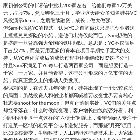
家初创公司的申请信中挑出200家左右，给他们每家12万美
元，占股7%，然后孵化三个月，毕业这天给众多知名硅谷VC
风投演示demo，之后继续融资，成长，做大做强。
但Sam不满意YC的模式，认为YC之前的做法只是把创业者送
上摇摇晃晃探险的小船，送他们出海仅此而已，Sam想做的
是搭建一只背靠强大帝国的铁甲舰队。意思是：YC不仅满足
于占股7%，而是要用更多的资本在项目早期给予更大的支
持，从YC孵化完成后的成长过程中还要继续投资这些公司。
并且Sam不满足于YC每年打造两百家公司，而是想要打造一
千家、一万家。并且他希望，这些公司形成的万亿市值的大
船，能真正意义上的推动人类发展。
很讽刺的是，在过去几年的时间，硅谷出现了一个比较尴尬
的局面：虽然投资人和创业者都高喊着要改变世界要有雄心
壮志要shoot for the moon，但真正落到实处，VC们的关注点
却经常落在：什么时候能变现，客户增长曲线能否好看，利
润能不能更厚一点这样的“六便士”问题上，希望创始人专注于
打造某一区域的租赁平台或者送货服务；而那些“月亮”项目，
比如说核聚变，生物科技，人工智能这些硬技术上，大家出