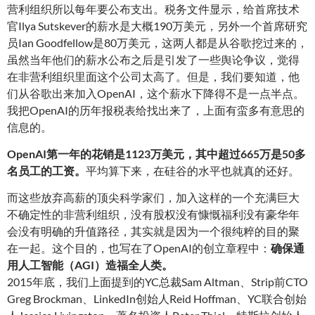
营利组织所以每年要公布支出。税务文件显示，给首席技术
官Ilya Sutskever的薪水是大概190万美元，另外一个首席研究
员Ian Goodfellow是80万美元，这两人都是从谷歌挖过来的，
虽然当年他们的薪水公布之后是引发了一些舆论争议，觉得
在非营利组织里面这个公司太高了。但是，我们要知道，他
们从谷歌出来加入OpenAI，这个薪水下降得不是一点半点。
我把OpenAI的历年报税表给找出来了，上面有蛮多有意思的
信息的。
OpenAI第一年的花销是1123万美元，其中超过665万是50多
名员工的工资。
平均算下来，在硅谷的水平也就真的还好。
而这些放弃高薪的顶尖科学家们，加入这样的一个充满巨大
不确定性的非营利组织，没有股权没有慷慨福利没有豪华年
会没有明确的升值路径，其实就是因为一个很纯粹的目的聚
在一起。这个目的，也写在了OpenAI的创立章程中：
确保通
用人工智能（AGI）造福全人类
。
2015年底，我们上面提到的YC总裁Sam Altman、Strip前CTO
Greg Brockman、LinkedIn创始人Reid Hoffman、YC联合创始