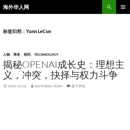
搜
海外华人网
索
跳
主菜单
至
正
文
标签归档：Yann LeCun
人物
、
商务
、
移民
、
TECHNOLOGY
揭秘OPENAI成长史：理想主
义，冲突，抉择与权力斗争
2023-12-02
EDITORIAL TEAM
留下评论