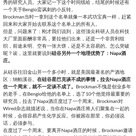
秀的研究人员。大家记一下这个时间线哈，结尾的时候还有
一个关于Bengio蛮讽刺的小反转。
Brockman当时一拿到这个名单就像一本武功宝典一样，赶紧
回来和大家开始去联系这个名单上的所有人。
但是，问题来了：刚才我们说到，这些顶尖科研人员在科技
大厂里面薪酬非常高，要拉他们出来，还是一个非营利组
织，前途未明、空有一张大饼，还是不太容易的。怎么突破
呢？诶，这里就要说到
硅谷另外一个地理优势了：Napa酒
庄
。
从硅谷往旧金山开一个多小时，就是美国最著名的产酒地
区：纳帕溪谷。
在硅谷星巴克谈不成的事情，拉去Napa酒庄
住一个周末，就不一定谈不成了
。
Brockman不愧是创业多年
的老手，在Bengio给他的名单上，选了10个他觉得最重要的
研究员，拉去了Napa酒庄度过了一个周末。Brockman对
Wired杂志就描述说，当你在Napa酒庄将人们聚集在一起的
时候，会很容易产生化学反应。你被困在那里，你必须说
话，必须参与。
在度过了一个周末、要离开Napa酒庄的时候，Brockman邀请