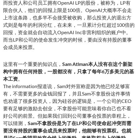
而投资人和公司员工拥有OpenAI LP的股份，被称为，LP有
限合伙人，他们的回报上限是100倍。OpenAI大概率不会走
上市这条路，也多半不会接受被收购，那么投资人的退出方
式则是每年的利润分红，在未来，一旦累计分红超过100倍的
回报，资金就会自动流入OpenAI Inc非营利组织的账户中。
而当LP和公司的使命发生冲突的时候，要由没有持股的董事
会成员来投票。
这里有一个重要的知识点，
Sam Atlman本人没有在这个新架
构中拥有任何持股，一股都没有，只拿了每年6万多美元的基
本工资
。
The information报道说，Sam对外宣称是因为他已经足够富
有，不需要更多的金钱回报了，并且Sam不拿股份这件事情
也劝退了很多投资人，因为硅谷的逻辑是，一个公司的CEO
要有足够的激励去创业，不拿股份可能意味着你自己也不看
好公司的前景。但如果我们回到公司董事会投票的章程上，
可以猜测，
Sam不拿股份是为了在LP和公司使命起冲突而需
要没有持股的董事会成员来投票时，他能够有投票权。也就
是说Sam希望用放弃金钱上的激励，来换取权力上的激励
。