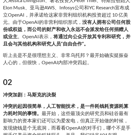
人Jessica Livingston、著名投资人Peter Thiel、特斯拉创始人
Elon Musk、亚马逊AWS、Infosys公司和YC Research宣布成
立OpenAI，并承诺给这家非营利组织机构投资超过 10 亿美
元。由于OpenAI的非营利组织形式，
没有人拥有公司任何股
份或权益，而公司的财产和收入永远不会派发给任何捐赠人
或业主
。OpenAI表示，
将通过向公众开放其专利和研究，并
且会与其他机构和研究人员“自由合作”
。
听上去是不是很理想主义、非常乌托邦？最开始确实挺振奋
人心的，但很快，OpenAI内部冲突四起。
02
冲突加剧：马斯克的决裂
冲突的起因很简单，人工智能技术，是一件耗钱耗资源耗算
力耗时间的事情
。
最开始，这些最顶尖的研究员和硅谷最有
影响力的资本家们还可以为爱发电，但真正开始做的时候，
发现烧钱是个无底洞，而看看OpenAI的对手们，哪个不是手
握千亿美元资金的科技巨头。并且，我们硅谷101在跟