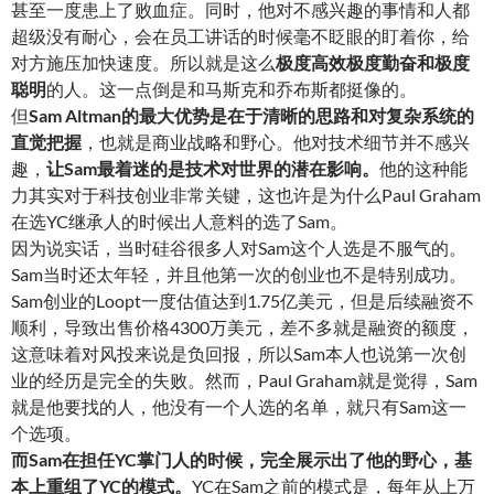
甚至一度患上了败血症。同时，他对不感兴趣的事情和人都
超级没有耐心，会在员工讲话的时候毫不眨眼的盯着你，给
对方施压加快速度。所以就是这么
极度高效极度勤奋和极度
聪明
的人。这一点倒是和马斯克和乔布斯都挺像的。
但
Sam Altman的最大优势是在于清晰的思路和对复杂系统的
直觉把握
，也就是商业战略和野心。他对技术细节并不感兴
趣，
让Sam最着迷的是技术对世界的潜在影响
。
他的这种能
力其实对于科技创业非常关键，这也许是为什么Paul Graham
在选YC继承人的时候出人意料的选了Sam。
因为说实话，当时硅谷很多人对Sam这个人选是不服气的。
Sam当时还太年轻，并且他第一次的创业也不是特别成功。
Sam创业的Loopt一度估值达到1.75亿美元，但是后续融资不
顺利，导致出售价格4300万美元，差不多就是融资的额度，
这意味着对风投来说是负回报，所以Sam本人也说第一次创
业的经历是完全的失败。然而，Paul Graham就是觉得，Sam
就是他要找的人，他没有一个人选的名单，就只有Sam这一
个选项。
而Sam在担任YC掌门人的时候，完全展示出了他的野心，基
本上重组了YC的模式
。
YC在Sam之前的模式是，每年从上万