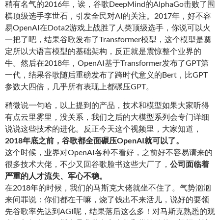
稍有名气的2016年，诶，谷歌DeepMind的AlphaGo击败了围
棋顶级选手李世石，引发全民对AI的关注。2017年，好不容
易OpenAI在Dota2游戏上战胜了人类顶级选手，你说可以火
一把了吧，结果谷歌发布了Transformer模型，这个模型是奠
定所以大语言模型的基础架构，反正就是震惊整个业界的
牛。然后在2018年，OpenAI基于Transformer发布了GPT第
一代，结果谷歌随后重磅发布了跨时代意义的Bert，比GPT
参数大四倍，几乎所有表现上都碾压GPT。
稍微说一句哈，以上提到的产品，技术和模型如果大家听得
有点云里雾里，没关系，我们之后的大模型系列会专门详细
说说这些技术的进化。反正今天这个视频里，大家知道，
2
018年底之前，谷歌都全面碾压OpenAI就可以了
。
这个时候，业界对OpenAI各种不看好，之前好不容易请来的
很多技术大佬，不少又回谷歌脸书这些大厂了，
公司面临着
严重的人才流失、军心不稳
。
在2018年的时候，我们的马斯克大佬就坐不住了。气势汹汹
来问罪说：你们都在干嘛，烧了钱出不来活儿，说好的要领
先谷歌率先达到AGI呢，结果落后这么多！对马斯克熟悉的观