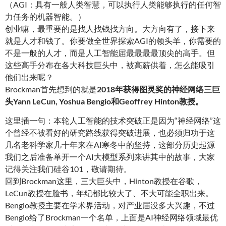
（AGI：具有一般人类智慧，可以执行人类能够执行的任何智
力任务的机器智能。）
创业嘛，最重要的是找人找钱找方向。大方向有了，接下来
就是人才和钱了。你要做全世界探索AGI的领头羊，你需要的
不是一般的人才，而是人工智能届最最最最顶尖的高手。但
这些高手分布在各大科技巨头中，被高薪供着，怎么能吸引
他们出来呢？
Brockman首先想到的就是
2018年获得图灵奖的神经网络三巨
头
Yann LeCun, Yoshua Bengio和Geoffrey Hinton教授。
这里插一句：本轮人工智能的技术突破正是因为“神经网络”这
个曾经不被看好的研究路线获得突破进展，也必须归功于这
几名老科学家几十年来在AI寒冬中的坚持，这部分历史起源
我们之后准备单开一个AI大模型系列来讲其中的故事，大家
记得关注我们硅谷101，敬请期待。
回到Brockman这里，三大巨头中，Hinton教授在谷歌，
LeCun教授在脸书，年纪都比较大了、不大可能全职出来。
Bengio教授主要在学术界活动，对产业届没多大兴趣，不过
Bengio给了Brockman一个名单，上面是AI神经网络领域最优