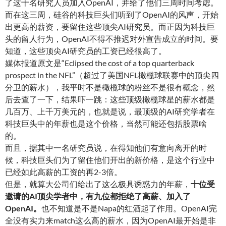
了这十名研究人员加入OpenAI，并给了他们三周时间考虑。
而在这三周，硅谷的科技巨头们听到了OpenAI的风声，开始
出更高的薪资，要留住这些顶尖AI研究员。而正因为科技巨
头的留人行为，OpenAI不得不推迟对外宣告成立的时间。要
知道，这些顶尖AI研究员的工资已经很高了。
媒体报道原文是“Eclipsed the cost of a top quarterback
prospect in the NFL”（超过了美国NFL橄榄球联赛中的顶尖四
分卫的薪水），我平时不是橄榄球的粉丝不是很有概念，然
后去查了一下，结果吓一跳：这些顶级橄榄球星的薪水都是
几百万、上千万美元的，也就是说，最顶级的AI研究学者在
科技巨头中的年薪也是这个价格，当然可能还包括股票啥
的。
而且，据其中一名研究员说，在得知他们有意向离开的时
候，科技巨头们为了留住他们开出的新价格，是这个行业中
已经如此高薪的工资的再2-3倍。
但是，就算大公司们给出了这么极具诱惑力的年薪，
十位受
邀请的AI顶尖学者中，有九位都拒绝了高薪、加入了
OpenAI
。
也不知道是不是Napa的红酒起了作用。OpenAI完
全没有实力来match这么高的薪水，因为OpenAI最开始是非