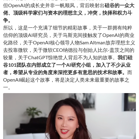
但OpenAI的成长史并非一帆顺风，背后映射出
硅谷的一众大
佬、顶级科学家们与资本的理想主义，冲
突，抉择和权力斗
争
。
所以，这是一个充满了细节的精彩故事，关于一群拥有纯粹
信仰的顶级AI研究员，关于马斯克间接触发了OpenAI的商业
化路径，关于OpenAI核心领导人物Sam Altman放弃理想主义
去投靠微软，关于微软CEO纳德拉与创始人比尔-盖茨之间的
较量，关于ChatGPT惊艳世人背后不为人知的故事。
我们硅
谷101团队在内部成立了一个AI研究小
组
，加入了不少从业
者，希望从专业的角度来深挖更多有意思的技术和故事。
而
OpenAI崛起这个故事，将是决定人类未来最重要的故事之
一。