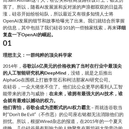
害了。所以，随着AI发展派和反对派的声浪都双双的日益高
涨，硅谷开始纷纷站队，所以最近又有很多知情人士将
OpenAI发展的细节和故事给曝光了出来。我们就结合所掌握
的信息，其中包括了我们硅谷101的一些独家线索，再来
详细
复盘一下OpenAI的崛起
。
01
理想主义：一群纯粹的顶尖科学家
2014年，
谷歌以6亿美元的价格收购了当时在行业中最顶尖
的人工智能研究机构DeepMind
，没错，就是之后推出
AlphaGo在围棋上打败李世石和柯洁那家AI研究公司。
在硅谷，一众大佬坐不住了。他们比公众更早的看到人工智
能带来的潜力与威胁：
在未来，谁拥有最强大的AI技术，谁
会就有最难以撼动的权力
。
他们害怕，谷歌会成为垄断式的AI权力霸主
– 而就连谷歌当
时“Don’t Be Evil”（不作恶）的公司座右铭都无法消除他们的
担忧。所以，根据Wired杂志的报道，在2015年的一个夏天
傍晚，几位硅谷最有影响力的人物聚集在斯坦福大学旁边的