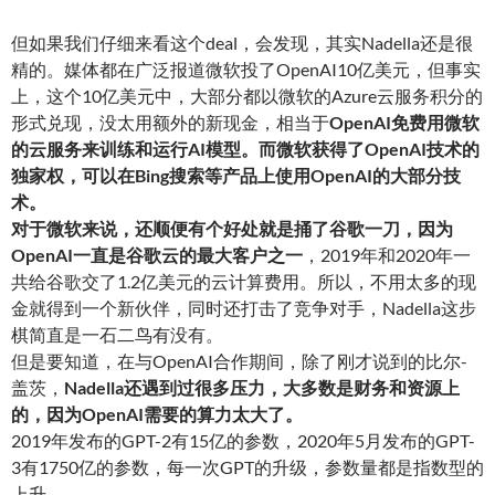
但如果我们仔细来看这个deal，会发现，其实Nadella还是很
精的。媒体都在广泛报道微软投了OpenAI10亿美元，但事实
上，这个10亿美元中，大部分都以微软的Azure云服务积分的
形式兑现，没太用额外的新现金，相当于
OpenAI免费用微软
的云服务来训练和运行AI模型
。
而微软获得了OpenAI技术的
独家权，可以在Bing搜索等产品上使用OpenAI的大部分技
术
。
对于微软来说，还顺便有个好处就是捅了谷歌一刀，因为
OpenAI一直是谷歌云的最大客户之一
，2019年和2020年一
共给谷歌交了1.2亿美元的云计算费用。所以，不用太多的现
金就得到一个新伙伴，同时还打击了竞争对手，Nadella这步
棋简直是一石二鸟有没有。
但是要知道，在与OpenAI合作期间，除了刚才说到的比尔-
盖茨，
Nadella还遇到过很多压力，大多数是财务和资源上
的，因为OpenAI需要的算力太大了
。
2019年发布的GPT-2有15亿的参数，2020年5月发布的GPT-
3有1750亿的参数，每一次GPT的升级，参数量都是指数型的
上升。