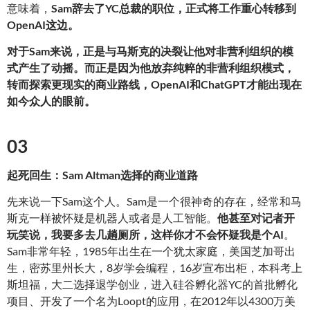
意味着，
Sam辞去了YC总裁的职位，正式将工作重心转移到
OpenAI这边
。
对于Sam来说，正是与马斯克的决裂让他对非营利组织的模
式产生了动摇。而正是因为他放弃纯粹的非营利组织模式，
转而探索更现实的商业路线，OpenAI和ChatGPT才能出现在
如今众人的眼前
。
03
起死回生：Sam Altman选择的商业道路
先来说一下Sam这个人。Sam是一个很神奇的存在，经常和马
斯克一样被怀疑是机器人或者是人工智能。
他甚至对记者开
玩笑说，我要多去几趟厕所，这样你才不会怀疑我是个AI
。
Sam非常年轻，1985年出生在一个犹太家庭，美国芝加哥出
生，密苏里州长大，8岁学会编程，16岁宣布出柜，本科考上
斯坦福，大二选择退学创业，进入硅谷孵化器YC的首批孵化
项目、开发了一个名为Loopt的应用，在2012年以4300万美