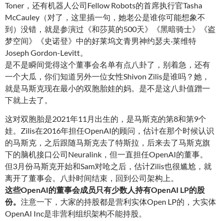
Toner，还有机器人公司Fellow Robots的首席执行官Tasha
McCauley（对了，这里插一句，她老公是谁你可能想象不
到）没错，就是参演过《和莎莫的500天》《黑暗骑士》《盗
梦空间》《史诺登》中的好莱坞文青男神约瑟夫·莱维特
Joseph Gordon-Levitt。
是不是瞬间觉得这个董事会名单有点八卦了，别着急，还有
一个大瓜，你们知道另外一位女性Shivon Zilis是谁吗？她，
就是马斯克现在最小的双胞胎娃的妈。是不是这八卦值蹭一
下就上去了。
这对双胞胎是2021年11月出生的，是马斯克的第8和第9个
娃。Zilis在2016年担任OpenAI的顾问，估计在那个时候认识
的马斯克，之后跟随马斯克去了特斯拉，后来去了马斯克旗
下的脑机接口公司Neuralink，但一直担任OpenAI的董事。
但3月份马斯克开始和Sam对呛之后，估计Zilis也很尴尬，就
离开了董事会。八卦时间结束，回到公司架构上。
这些OpenAI的董事会成员只有少数人持有OpenAI LP的股
份
。
注意一下，大家的持股都是营利实体Open LP的，大实体
OpenAI Inc是非营利组织架构不能持股。