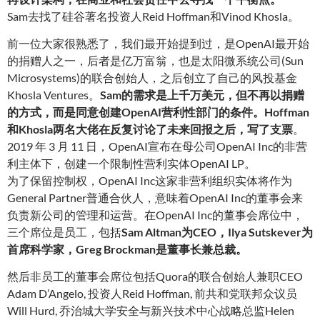
Sam去找了硅谷著名投资人Reid Hoffman和Vinod Khosla。
前一位大家很熟悉了，我们最开始提到过，是OpenAI最开始
的捐赠人之一，后者是亿万富翁，也是太阳微系统公司(Sun
Microsystems)的联合创始人，之后创立了自己的风投基金
Khosla Ventures。
Sam的需求是上千万美元，但不再以捐赠
的方式，而是同意创建OpenAI营利性部门的条件。Hoffman
和Khosla两名大佬在反复讨论了未来回报之后，写了支票
。
2019 年 3 月 11 日，OpenAI宣布在母公司OpenAI Inc的非营
利主体下，创建一个限制性营利实体OpenAI LP。
为了保留控制权，OpenAI Inc这家非营利组织实体将作为
General Partner普通合伙人，意味着OpenAI Inc的董事会来
负责新公司的管理和运营。在OpenAI Inc的董事会席位中，
三个席位是员工，包括
Sam Altman为CEO，Ilya Sutskever为
首席科学家，Greg Brockman是董事长兼总裁
。
然后非员工的董事会席位包括Quora的联合创始人兼职CEO
Adam D’Angelo, 投资人Reid Hoffman, 前共和党联邦众议员
Will Hurd, 乔治城大学安全与新兴技术中心战略总监Helen