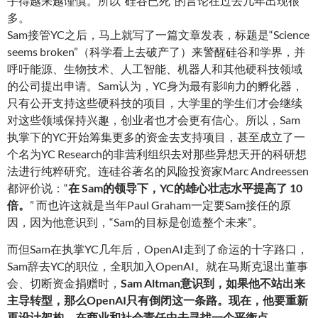
手得越来越谨慎。所以“硅谷已死”的言论在过去几年出现很
多。
Sam接管YC之后，马上就写了一篇文章发表，标题是“Science
seems broken”（科学看上去破产了）来警醒硅谷和学界，并
呼吁能源、生物技术、人工智能、机器人和其他硬科技领域
的公司提出申请。Sam认为，YC身为最有影响力的孵化器，
只有公开支持这些硬科技的项目，大学里的学生们才会继续
对这些领域保持兴趣，创业者也才会更有信心。所以，Sam
执掌下的YC开始筹集更多的资金去支持项目，甚至成立了一
个名为YC Research的非营利组织去对那些异想天开的科研想
法进行纯粹研究。连硅谷著名的风险投资家Marc Andreessen
都评价说：“
在 Sam的领导下，YC的雄心壮志水平提高了 10
倍
。
” 而也许这就是当年Paul Graham一定要Sam接任的原
因，因为他意识到，“Sam的目标是创造整个未来”。
而但Sam在执掌YC几年后，OpenAI走到了命运的十字路口，
Sam辞去YC的职位，全职加入OpenAI。就在马斯克退出董事
会、切断资金捐赠时，
Sam Altman意识到，如果他不站出来
主导转型，那么OpenAI只有倒闭这一条路。现在，他要重新
再设计架构，在商业和社会责任中去寻找一个平衡点。