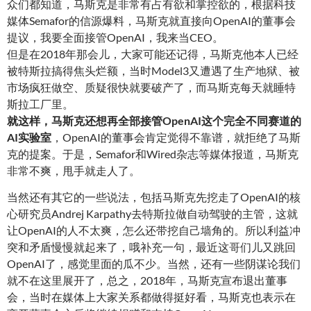
众们都知道，马斯克是非常有占有欲和掌控欲的，根据科技
媒体Semafor的信源爆料，马斯克就直接向OpenAI的董事会
提议，我要全面接管OpenAI，我来当CEO。
但是在2018年那会儿，大家可能还记得，马斯克他本人已经
被特斯拉搞得焦头烂额，当时Model3又遭遇了生产地狱、被
市场疯狂做空、质疑很快就要破产了，而马斯克每天就睡特
斯拉工厂里。
就这样，马斯克还想再全部接管OpenAI这个完全不同赛道的
AI实验室
，OpenAI的董事会肯定觉得不靠谱，就拒绝了马斯
克的提案。于是，Semafor和Wired杂志等媒体报道，马斯克
非常不爽，甩手就走人了。
当然还有其它的一些说法，包括马斯克先挖走了OpenAI的核
心研究员Andrej Karpathy去特斯拉做自动驾驶的主管，这就
让OpenAI的人不太爽，怎么还带挖自己墙角的。所以利益冲
突和矛盾慢慢就起来了，哦补充一句，最近这哥们儿又跳回
OpenAI了，感觉里面的瓜不少。当然，还有一些阴谋论我们
就不在这里展开了，总之，2018年，马斯克宣布退出董事
会，当时在媒体上大家关系都做得挺好看，马斯克也表示在