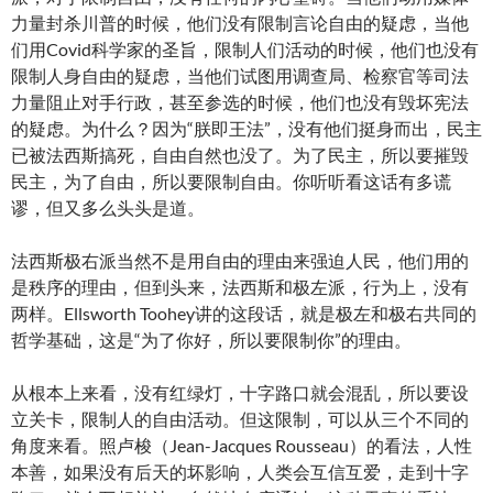
力量封杀川普的时候，他们没有限制言论自由的疑虑，当他
们用Covid科学家的圣旨，限制人们活动的时候，他们也没有
限制人身自由的疑虑，当他们试图用调查局、检察官等司法
力量阻止对手行政，甚至参选的时候，他们也没有毁坏宪法
的疑虑。为什么？因为“朕即王法”，没有他们挺身而出，民主
已被法西斯搞死，自由自然也没了。为了民主，所以要摧毁
民主，为了自由，所以要限制自由。你听听看这话有多谎
谬，但又多么头头是道。
法西斯极右派当然不是用自由的理由来强迫人民，他们用的
是秩序的理由，但到头来，法西斯和极左派，行为上，没有
两样。Ellsworth Toohey讲的这段话，就是极左和极右共同的
哲学基础，这是“为了你好，所以要限制你”的理由。
从根本上来看，没有红绿灯，十字路口就会混乱，所以要设
立关卡，限制人的自由活动。但这限制，可以从三个不同的
角度来看。照卢梭（Jean-Jacques Rousseau）的看法，人性
本善，如果没有后天的坏影响，人类会互信互爱，走到十字