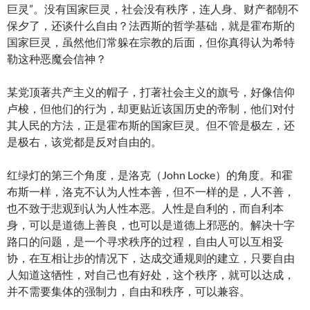
巨灵”。没有国家巨灵，社会没有秩序，连人身、财产都朝不
保夕了，还谈什么自由？法西斯的哲学基础，就是霍布斯的
国家巨灵，虽然他们常躲在宗教的后面，但你真得认为希特
勒这种恶魔会信神？
某党顶著共产主义的帽子，打著社会主义的旗号，好像信仰
卢梭，但他们的行为，却更贴近该国历史的帝制，他们对付
其人民的方法，正是霍布斯的国家巨灵。但不管是极左，还
是极右，该党都是反对自由的。
红绿灯的第三个角度，是洛克（John Locke）的角度。和霍
布斯一样，洛克不认为人性本善，但不一样的是，人不善，
也不致于悲观到认为人性本恶。人性是自利的，而自利本
身，可以是道德上善良，也可以是道德上邪恶的。解决十字
路口的问题，是一个寻求秩序的过程，自由人可以互相妥
协，在互相让步的情况下，达成交通规则的建立，只要自由
人知道这牺性，对自己也有好处，这个秩序，就可以达成，
并不需要集体的强制力，自由和秩序，可以兼容。