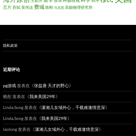
留学
科学
种族歧视
王贻芳
疫情
秩序
费城
芯片
苏轼
英伟达
陈刚
高能物理研究所
马克思
隐私政策
近期评论
pg游戏
发表在《
张益唐 天才的野心
》
晓彤
发表在《
我来美国29年
》
Linda.Song
发表在《
潇湘儿女域外心，千载难逢情意深
》
Linda.Song
发表在《
我来美国29年
》
laolong
发表在《
潇湘儿女域外心，千载难逢情意深
》