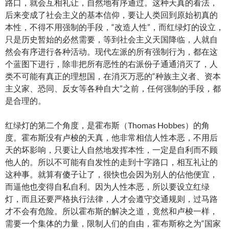
路口，就会互相礼让，自然地有序通过。这种天真的看法，
后来变成了社会主义的基本信仰，要让人类回到原始初真的
本性，不得不用强制的手段，“改造人性”，而红绿灯的设立，
只是历史暂始的必然需要，等到社会主义天国降临，人就自
然会有序进行各种活动。现代左派的所有强制行为，都在这
个蓝图下进行，除非把所有恶性的右派份子通通消灭了，人
类不可能有真正的理想国，在消灭万恶的“种族主义者、资本
主义家、恐同、反女等各种自大”之前，任何强制的手段，都
是合理的。
红绿灯的第二个角度，是霍布斯（Thomas Hobbes）的角
度。霍布斯没有卢梭的天真，他非常相信人性本恶，不用后
天的坏影响，只要让人自然地发挥本性，一定是自利而不顾
他人的。所以不可能有自发性的走到十字路口，相互礼让的
这种事。就算有傻子让了，很快也会因为别人的佔他便宜，
而逼他也变得自私自利。因为人性本恶，所以要设立红绿
灯，而且还要严格执行法律，人才会遵守交通规则，过马路
才不会有危险。所以霍布斯的解决之道，竟然和卢梭一样，
需要一个集体的力量，限制人们的自由，霍布斯称之为“国家