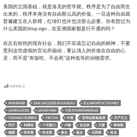
美国的立国基础，就是洛克的哲学观。秩序是为了自由而生
出来的，秩序本身没有自由那么高的价值。一旦这种自由观
普遍建立在人群裡，红绿灯也许也没那么必要。你有想过为
什么美国的Stop sign，在亚洲国家都是行不通的吗？
在左右纷扰的现在社会，我们不应该忘记自由的精神，不要
受到这些虚假的言论所搧动，要认清人的价值在自由的心
灵，而不是“有饭吃、不会死”这种低等的动物需求。
VIEWS:
0
AYN RAND
EAN-JACQUES ROUSSEAU
ELLSWORTH TOOHEY
JOHN LOCKE
LEVIATHAN
THE FOUNTAINHEAD
THOMAS HOBBES
TIKTOK
中国
亚特拉斯耸耸肩
共产主义
列宁
利维坦
十字路口
卢梭
史达林
川普
希特勒
德国
性本善
性本恶
极右
极左
法西斯
洛克