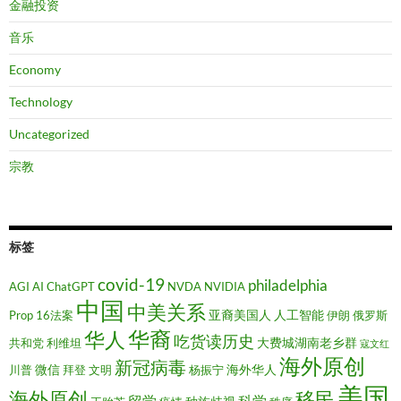
金融投资
音乐
Economy
Technology
Uncategorized
宗教
标签
covid-19
philadelphia
AGI
AI
ChatGPT
NVDA
NVIDIA
中国
中美关系
亚裔美国人
人工智能
Prop 16法案
伊朗
俄罗斯
华裔
华人
吃货读历史
大费城湖南老乡群
共和党
利维坦
寇文红
海外原创
新冠病毒
微信
海外华人
川普
拜登
文明
杨振宁
美国
移民
海外原创