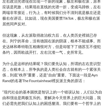
左右政治光谱现在出现一个新的现象，极左和极右派，原本
应该是死敌，结果现在直线的光谱一折，变成马蹄铁，左右
两端非常接近，行为上，有时候我们分不清到底是极左还是
极右在讲话。比如说，现在美国要禁TikTok，极左和极右派
居然同声反对。
但这现象，从左派取得政治权力后，在人类历史裡就已存
在。列宁的革命，没有德国右派的阴谋，根本不能成事。而
史达林和希特勒互相痛恨对方，但是却签下了德苏互不侵犯
条约，因而欧战开打。左右沆瀣一气，史所常见。
为什么是这样的结果呢？我们要先认知，所谓的左右意识型
态，在根本上，所争执的是人类社会自古就有的一个紧张关
係，到底“秩序”重要，还是“自由”重要。下面这一段是Ayn
Rand的名著The Fountainhead裡反派主角的原话：
“现代社会的基本困扰是智识上的一个错误认知，人们以为自
由和强迫是两极互斥的。要解决今天世界上的巨大问题，我
们必需先把我们认知上的困惑釐清。我们要有一个哲学上的