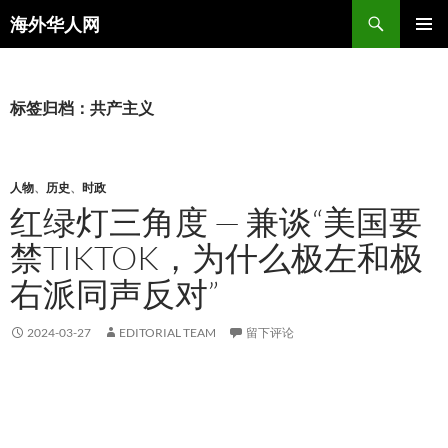
搜
海外华人网
索
跳
主菜单
至
正
文
标签归档：共产主义
人物
、
历史
、
时政
红绿灯三角度 — 兼谈“美国要
禁TIKTOK，为什么极左和极
右派同声反对”
2024-03-27
EDITORIAL TEAM
留下评论