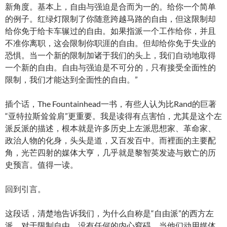
新角度。基本上，自由与强迫是合而为一的。给你一个简单
的例子。红绿灯限制了你随意跨越马路的自由，但这限制却
给你免于给卡车辗过的自由。如果指派一个工作给你，并且
不准你离职，这会限制你职涯的自由。但却给你免于失业的
恐惧。当一个新的限制加诸于我们的头上，我们自动地取得
一个新的自由。自由与强迫是不可分的，只有接受全面性的
限制，我们才能达到全面性的自由。”
插个话，The Fountainhead一书，有些人认为比Rand的巨著
“亚特拉斯耸耸肩”更重要。我是读得有点害怕，尤其是这个左
派反派的描述，根本就是许多历史上左派思想家、革命家、
政治人物的化身，头头是道，又百发百中。而裡面的主要配
角，光芒四射的媒体大亨，几乎就是黎智英发迹与败亡的历
史预言。值得一读。
回到引言。
这段话，清楚地告诉我们，为什么自称是“自由派”的西方左
派，对于限制自由，没有任何的内心窒碍。当他们动用媒体