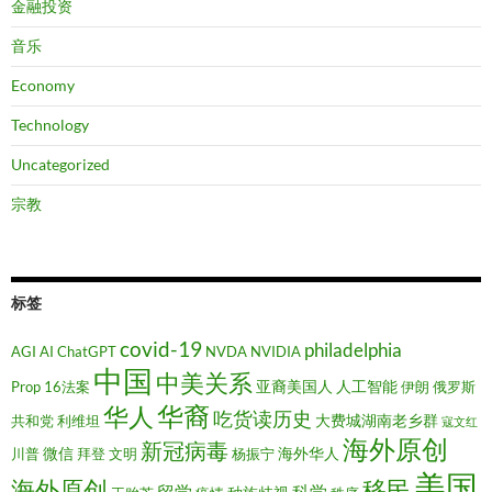
金融投资
音乐
Economy
Technology
Uncategorized
宗教
标签
covid-19
philadelphia
AGI
AI
ChatGPT
NVDA
NVIDIA
中国
中美关系
亚裔美国人
人工智能
Prop 16法案
伊朗
俄罗斯
华裔
华人
吃货读历史
大费城湖南老乡群
共和党
利维坦
寇文红
海外原创
新冠病毒
微信
海外华人
川普
拜登
文明
杨振宁
美国
移民
海外原创