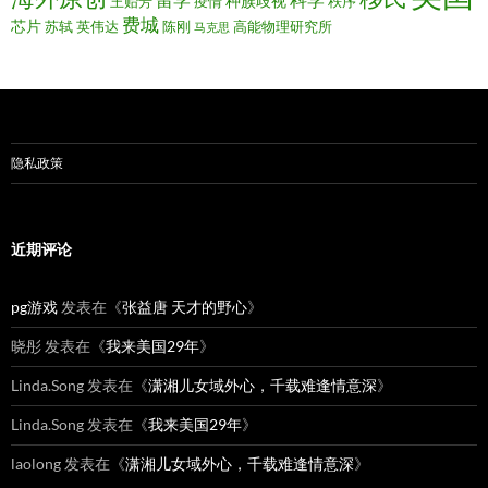
留学
科学
种族歧视
王贻芳
疫情
秩序
费城
芯片
苏轼
英伟达
陈刚
高能物理研究所
马克思
隐私政策
近期评论
pg游戏
发表在《
张益唐 天才的野心
》
晓彤
发表在《
我来美国29年
》
Linda.Song
发表在《
潇湘儿女域外心，千载难逢情意深
》
Linda.Song
发表在《
我来美国29年
》
laolong
发表在《
潇湘儿女域外心，千载难逢情意深
》