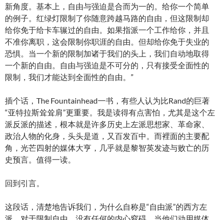
新角度。基本上，自由与强迫是合而为一的。给你一个简单
的例子。红绿灯限制了你随意跨越马路的自由，但这限制却
给你免于给卡车辗过的自由。如果指派一个工作给你，并且
不准你离职，这会限制你职涯的自由。但却给你免于失业的
恐惧。当一个新的限制加诸于我们的头上，我们自动地取得
一个新的自由。自由与强迫是不可分的，只有接受全面性的
限制，我们才能达到全面性的自由。”
插个话，The Fountainhead一书，有些人认为比Rand的巨著
“亚特拉斯耸耸肩”更重要。我是读得有点害怕，尤其是这个左
派反派的描述，根本就是许多历史上左派思想家、革命家、
政治人物的化身，头头是道，又百发百中。而裡面的主要配
角，光芒四射的媒体大亨，几乎就是黎智英发迹与败亡的历
史预言。值得一读。
回到引言。
这段话，清楚地告诉我们，为什么自称是“自由派”的西方左
派，对于限制自由，没有任何的内心窒碍。当他们动用媒体