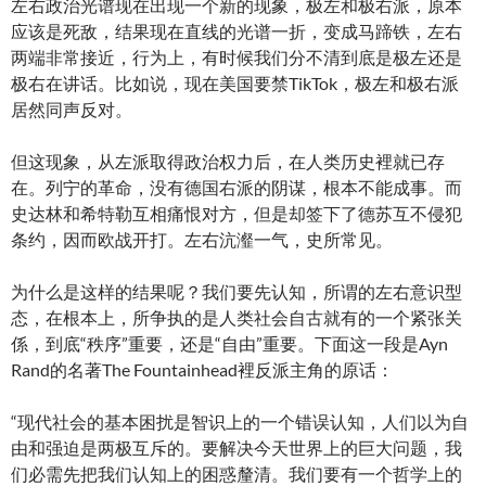
左右政治光谱现在出现一个新的现象，极左和极右派，原本
应该是死敌，结果现在直线的光谱一折，变成马蹄铁，左右
两端非常接近，行为上，有时候我们分不清到底是极左还是
极右在讲话。比如说，现在美国要禁TikTok，极左和极右派
居然同声反对。
但这现象，从左派取得政治权力后，在人类历史裡就已存
在。列宁的革命，没有德国右派的阴谋，根本不能成事。而
史达林和希特勒互相痛恨对方，但是却签下了德苏互不侵犯
条约，因而欧战开打。左右沆瀣一气，史所常见。
为什么是这样的结果呢？我们要先认知，所谓的左右意识型
态，在根本上，所争执的是人类社会自古就有的一个紧张关
係，到底“秩序”重要，还是“自由”重要。下面这一段是Ayn
Rand的名著The Fountainhead裡反派主角的原话：
“现代社会的基本困扰是智识上的一个错误认知，人们以为自
由和强迫是两极互斥的。要解决今天世界上的巨大问题，我
们必需先把我们认知上的困惑釐清。我们要有一个哲学上的