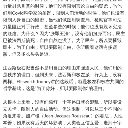
力量封杀川普的时候，他们没有限制言论自由的疑虑，当他
们用Covid科学家的圣旨，限制人们活动的时候，他们也没有
限制人身自由的疑虑，当他们试图用调查局、检察官等司法
力量阻止对手行政，甚至参选的时候，他们也没有毁坏宪法
的疑虑。为什么？因为“朕即王法”，没有他们挺身而出，民主
已被法西斯搞死，自由自然也没了。为了民主，所以要摧毁
民主，为了自由，所以要限制自由。你听听看这话有多谎
谬，但又多么头头是道。
法西斯极右派当然不是用自由的理由来强迫人民，他们用的
是秩序的理由，但到头来，法西斯和极左派，行为上，没有
两样。Ellsworth Toohey讲的这段话，就是极左和极右共同的
哲学基础，这是“为了你好，所以要限制你”的理由。
从根本上来看，没有红绿灯，十字路口就会混乱，所以要设
立关卡，限制人的自由活动。但这限制，可以从三个不同的
角度来看。照卢梭（Jean-Jacques Rousseau）的看法，人性
本善，如果没有后天的坏影响，人类会互信互爱，走到十字