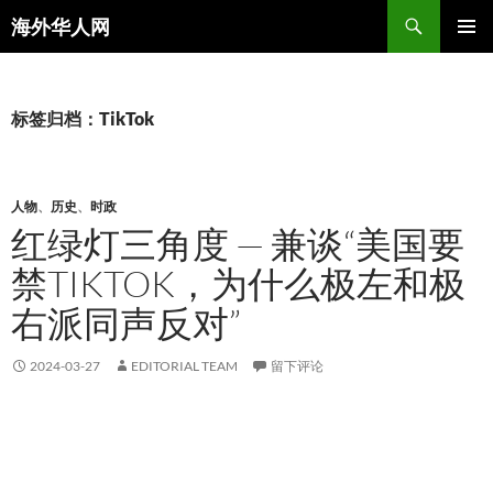
搜
海外华人网
索
跳
主菜单
至
正
文
标签归档：TikTok
人物
、
历史
、
时政
红绿灯三角度 — 兼谈“美国要
禁TIKTOK，为什么极左和极
右派同声反对”
2024-03-27
EDITORIAL TEAM
留下评论