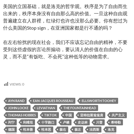
美国的立国基础，就是洛克的哲学观。秩序是为了自由而生
出来的，秩序本身没有自由那么高的价值。一旦这种自由观
普遍建立在人群裡，红绿灯也许也没那么必要。你有想过为
什么美国的Stop sign，在亚洲国家都是行不通的吗？
在左右纷扰的现在社会，我们不应该忘记自由的精神，不要
受到这些虚假的言论所搧动，要认清人的价值在自由的心
灵，而不是“有饭吃、不会死”这种低等的动物需求。
VIEWS:
0
AYN RAND
EAN-JACQUES ROUSSEAU
ELLSWORTH TOOHEY
JOHN LOCKE
LEVIATHAN
THE FOUNTAINHEAD
THOMAS HOBBES
TIKTOK
中国
亚特拉斯耸耸肩
共产主义
列宁
利维坦
十字路口
卢梭
史达林
川普
希特勒
德国
性本善
性本恶
极右
极左
法西斯
洛克