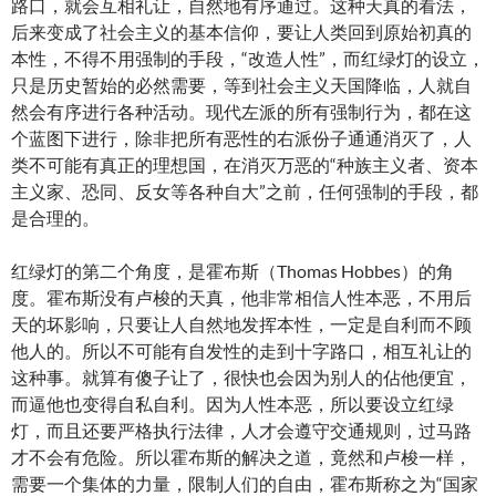
路口，就会互相礼让，自然地有序通过。这种天真的看法，
后来变成了社会主义的基本信仰，要让人类回到原始初真的
本性，不得不用强制的手段，“改造人性”，而红绿灯的设立，
只是历史暂始的必然需要，等到社会主义天国降临，人就自
然会有序进行各种活动。现代左派的所有强制行为，都在这
个蓝图下进行，除非把所有恶性的右派份子通通消灭了，人
类不可能有真正的理想国，在消灭万恶的“种族主义者、资本
主义家、恐同、反女等各种自大”之前，任何强制的手段，都
是合理的。
红绿灯的第二个角度，是霍布斯（Thomas Hobbes）的角
度。霍布斯没有卢梭的天真，他非常相信人性本恶，不用后
天的坏影响，只要让人自然地发挥本性，一定是自利而不顾
他人的。所以不可能有自发性的走到十字路口，相互礼让的
这种事。就算有傻子让了，很快也会因为别人的佔他便宜，
而逼他也变得自私自利。因为人性本恶，所以要设立红绿
灯，而且还要严格执行法律，人才会遵守交通规则，过马路
才不会有危险。所以霍布斯的解决之道，竟然和卢梭一样，
需要一个集体的力量，限制人们的自由，霍布斯称之为“国家