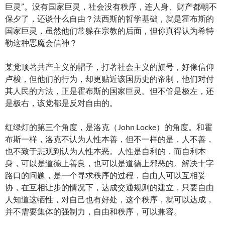
巨灵”。没有国家巨灵，社会没有秩序，连人身、财产都朝不
保夕了，还谈什么自由？法西斯的哲学基础，就是霍布斯的
国家巨灵，虽然他们常躲在宗教的后面，但你真得认为希特
勒这种恶魔会信神？
某党顶著共产主义的帽子，打著社会主义的旗号，好像信仰
卢梭，但他们的行为，却更贴近该国历史的帝制，他们对付
其人民的方法，正是霍布斯的国家巨灵。但不管是极左，还
是极右，该党都是反对自由的。
红绿灯的第三个角度，是洛克（John Locke）的角度。和霍
布斯一样，洛克不认为人性本善，但不一样的是，人不善，
也不致于悲观到认为人性本恶。人性是自利的，而自利本
身，可以是道德上善良，也可以是道德上邪恶的。解决十字
路口的问题，是一个寻求秩序的过程，自由人可以互相妥
协，在互相让步的情况下，达成交通规则的建立，只要自由
人知道这牺性，对自己也有好处，这个秩序，就可以达成，
并不需要集体的强制力，自由和秩序，可以兼容。