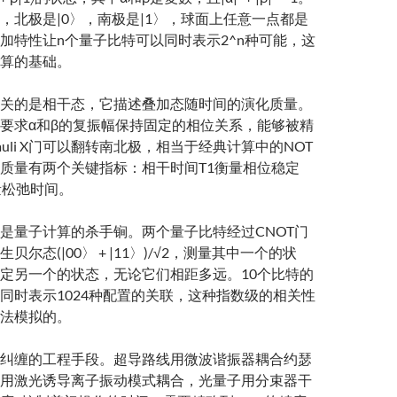
，北极是|0〉，南极是|1〉，球面上任意一点都是
加特性让n个量子比特可以同时表示2^n种可能，这
算的基础。
关的是相干态，它描述叠加态随时间的演化质量。
要求α和β的复振幅保持固定的相位关系，能够被精
uli X门可以翻转南北极，相当于经典计算中的NOT
质量有两个关键指标：相干时间T1衡量相位稳定
量松弛时间。
是量子计算的杀手锏。两个量子比特经过CNOT门
尔态(|00〉 + |11〉)/√2，测量其中一个的状
定另一个的状态，无论它们相距多远。10个比特的
同时表示1024种配置的关联，这种指数级的相关性
法模拟的。
纠缠的工程手段。超导路线用微波谐振器耦合约瑟
用激光诱导离子振动模式耦合，光量子用分束器干