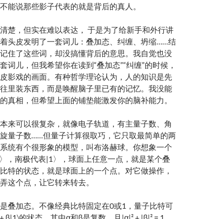
不能说那些影子代表的就是背后的真人。
清楚，但实在难以表达， 于是为了给新手和外行讲
着头皮发明了一套词儿：叠加态、纠缠、坍缩……结
记住了这些词，却没搞懂背后的意思。我自觉也没
套词儿，但我希望你在读到“叠加态”“纠缠”的时候，
皮影戏的画面。有种哲学理论认为，人的知识是先
往里装东西，而是唤醒脑子里已有的记忆。我没能
的真相，但希望上面的铺垫能激发你的脑补能力。
本来可以很复杂，就像电子轨道，有主量子数、角
旋量子数……但量子计算很取巧，它只取最简单的两
系统有个很形象的模型，叫布洛赫球。你想象一个
0〉，南极代表|1〉，球面上任意一点，就是某个叠
比特的状态，就是球面上的一个点。对它做操作，
弄这个点，让它转来转去。
是叠加态。不像经典比特固定在0或1，量子比特可
 β|1〉的状态，其中α和β是复数，且|α|² + |β|² = 1。