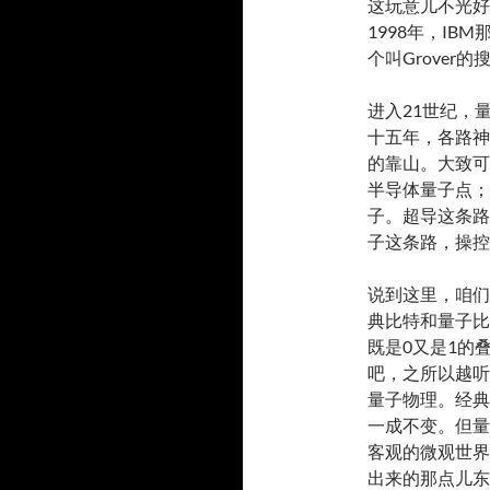
这玩意儿不光好
1998年，I
个叫Grover
进入21世纪，
十五年，各路神
的靠山。大致可
半导体量子点；
子。超导这条路
子这条路，操控
说到这里，咱们
典比特和量子比
既是0又是1的
吧，之所以越听
量子物理。经典
一成不变。但量
客观的微观世界
出来的那点儿东