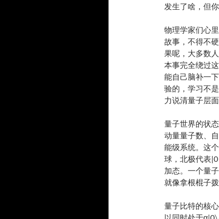
发生了啥，但你
物理学家们心里
故事，不得不硬
果呢，大多数人
本事完全绕过这
能自己脑补一下
验的，学习不是
力说清量子层面
量子世界的状态
动量量子数、自
能级系统。这个
球，北极代表|
加态。一个量子
就像拿根棍子拨
量子比特的核心
以同时处于α|0〉 +