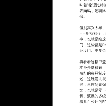
味着“物理比特越
表面码，逻辑比
倍。
但别高兴太早。
——用掉98个，
事，也就是给这
门，这些都是P
还没门。更复杂
再看看这指甲盖大
本身是挺精致，
吊灯的稀释制冷
述，这玩意儿就
线，再连到青铜
文，也就是零下
氦、液氢的多级
着几百公斤的F