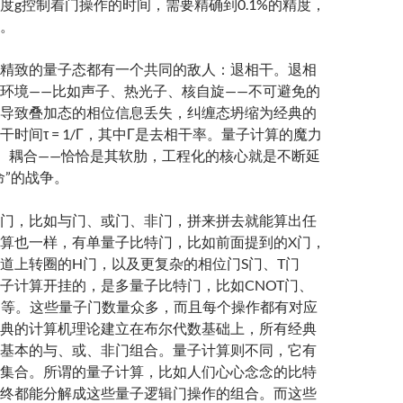
度g控制着门操作的时间，需要精确到0.1%的精度，
。
精致的量子态都有一个共同的敌人：退相干。退相
环境——比如声子、热光子、核自旋——不可避免的
导致叠加态的相位信息丢失，纠缠态坍缩为经典的
时间τ = 1/Γ，其中Γ是去相干率。量子计算的魔力
、耦合——恰恰是其软肋，工程化的核心就是不断延
命”的战争。
门，比如与门、或门、非门，拼来拼去就能算出任
算也一样，有单量子比特门，比如前面提到的X门，
道上转圈的H门，以及更复杂的相位门S门、T门
子计算开挂的，是多量子比特门，比如CNOT门、
P门等。这些量子门数量众多，而且每个操作都有对应
典的计算机理论建立在布尔代数基础上，所有经典
基本的与、或、非门组合。量子计算则不同，它有
集合。所谓的量子计算，比如人们心心念念的比特
终都能分解成这些量子逻辑门操作的组合。而这些