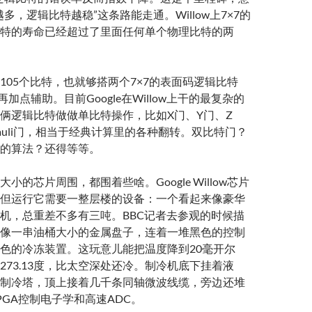
多，逻辑比特越稳”这条路能走通。Willow上7×7的
特的寿命已经超过了里面任何单个物理比特的两
105个比特，也就够搭两个7×7的表面码逻辑比特
再加点辅助。目前Google在Willow上干的最复杂的
俩逻辑比特做做单比特操作，比如X门、Y门、Z
auli门，相当于经典计算里的各种翻转。双比特门？
的算法？还得等等。
小的芯片周围，都围着些啥。Google Willow芯片
但运行它需要一整层楼的设备：一个看起来像豪华
机，总重差不多有三吨。BBC记者去参观的时候描
像一串油桶大小的金属盘子，连着一堆黑色的控制
色的冷冻装置。这玩意儿能把温度降到20毫开尔
273.13度，比太空深处还冷。制冷机底下挂着液
制冷塔，顶上接着几千条同轴微波线缆，旁边还堆
PGA控制电子学和高速ADC。