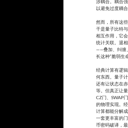
涉耦合。耦合强
以避免过度耦合
然而，所有这些
干是量子比特与
相互作用，它会
统计关联。退相干
——叠加、纠缠
长这种“脆弱生
经典计算有逻辑
何东西。量子计
还有让状态在赤
等。但真正让量
CZ门、SWA
的物理实现。经
计算都能分解成
一套更丰富的门
币密码破译，最