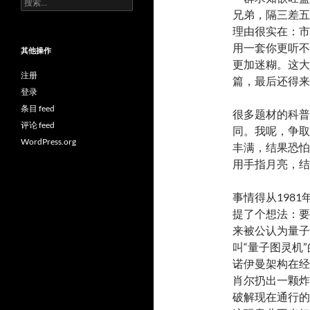
索：
兄弟，隔三差五
理由很实在：市
用一套你更听不
其他操作
更加迷糊。这大
注册
篇，最后还得来
登录
条目 feed
很多题材的科普
评论 feed
同。我呢，争取
WordPress.org
丰满，结果恐怕
用手指月亮，结
事情得从198
提了个想法：要
来被公认为量子
叫“量子图灵机
诺伊曼架构在经
肖尔扔出一颗炸
破解现在通行的