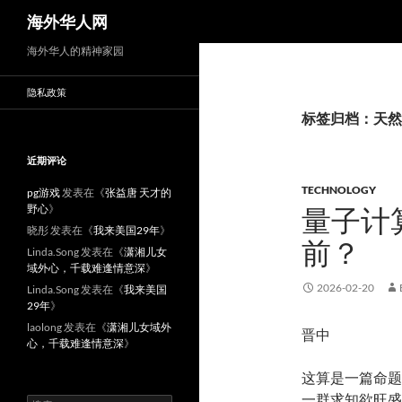
搜
海外华人网
索
海外华人的精神家园
隐私政策
标签归档：天然
近期评论
TECHNOLOGY
pg游戏
发表在《
张益唐 天才的
野心
》
量子计
晓彤
发表在《
我来美国29年
》
前？
Linda.Song
发表在《
潇湘儿女
域外心，千载难逢情意深
》
2026-02-20
Linda.Song
发表在《
我来美国
29年
》
laolong
发表在《
潇湘儿女域外
晋中
心，千载难逢情意深
》
这算是一篇命题
一群求知欲旺盛
搜