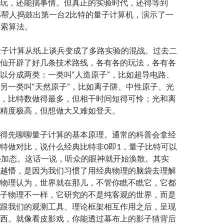
玩，还能搞事情。但真正的实验时代，还得等到
BM那帮人捣鼓出第一台2比特的量子计算机，演示了一
的搜索算法。
量子计算从纸上谈兵变成了多路实验的混战。过去二
仙开辟了好几条技术路线，各有各的玩法，各有各
以分成两类：一类叫“人造原子”，比如超导电路、
另一类叫“天然原子”，比如离子阱、中性原子、光
，比特数做得最多，但相干时间短得可怜；光和离
精度极高，但想做大又难如登天。
得先聊聊量子计算的基本原理。通常的科普会拿经
特做对比，说什么经典比特非0即1，量子比特可以
叠加态。这话一说，听众的眼神就开始涣散。其实
越懵，是因为我们习惯了用经典物理的脑袋去理解
物理认为，世界就在那儿，不管你瞧不瞧它，它都
子物理不一样，它研究的不是纯客观的世界，而是
跟我们的观测工具、理论框架相互作用之后，呈现
西。就像看皮影戏，你能透过幕布上的影子猜背后