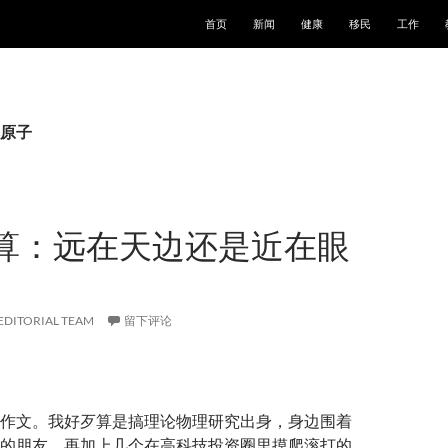
跳至正文
首页
新闻
健康
移民
工作
原子
算：远在天边还是近在眼
EDITORIAL TEAM
留下评论
作文。我好歹算是搞理论物理研究出身，身边围着
的朋友，再加上几个在高科技投资圈里摸爬滚打的