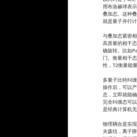
用布洛赫球表示
叠加态。这种叠
就是量子并行计
与叠加态紧密相
高质量的相干态
确旋转。比如Pa
门。衡量相干态
性，T2衡量能
多量子比特纠缠
操作后，可以产生贝
态，立即就能确
完全纠缠态可以
是经典计算机无
物理耦合是实现
夫森结，离子阱