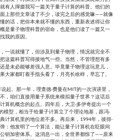
就有人撺掇我写一篇关于量子计算的科普。他们的
面上那些文章读了不少，读完之后的感觉嘛——就像
懂的话，把你本来就不懂的东西，重新表述得让你
概是量子物理科普的宿命，也是他们读了一篇又一
找我的原因。
，一说就懂了，但涉及到量子物理，情况就完全不
把这篇科普写得接地气一些。当然，不管理想有多
还是未必能够差强人意。毕竟量子物理这玩意儿，
果大家都盯着手指头看了，月亮长啥样，早忘了。
1年说起。那一年，理查德·费曼在MIT的一次演讲里，
不，咱们直接用量子系统来模拟量子世界？这话后
计算机概念的起点。四年后，大卫·多伊奇提出一个
”的模型，相当于给量子计算立了个理论地基，跟冯·
典计算机里的地位差不多。再后来，1994年，彼得·
弹：他发明了一个算法，能让量子计算机在眨眼间
公钥加密体系。这消息一出，全世界都惊了——原来