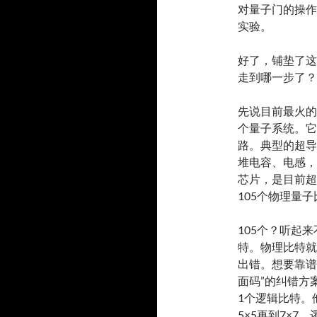
对量子门的操作
实验。
好了，铺垫了这
走到哪一步了？
先说目前最火的
个量子系统。它
路。典型的超导
堆电容、电感，凑
芯片，是目前超
105个物理量
105个？听起
特。物理比特就
出错。想要靠谱
面码”的纠错方案
1个逻辑比特。
5×5再到7×