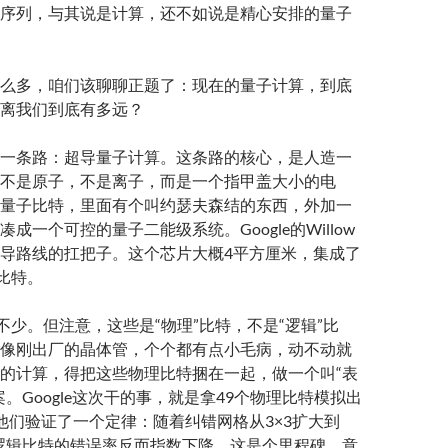
序列，与其说是计算，还不如说是精心安排的量子
么多，咱们该聊聊正题了：现在的量子计算，到底
离我们到底有多远？
一条路：超导量子计算。这条路的核心，是人造一
不是原子，不是离子，而是一个指甲盖大小的电
量子比特，里面有个叫约瑟夫森结的东西，外加一
成一个可控的量子二能级系统。Google的Willow
导路线的扛把子。这个芯片大概4平方厘米，集成了
子比特。
来不少。但注意，这些是“物理”比特，不是“逻辑”比
像刚出厂的晶体管，个个都有点小毛病，动不动就
的计算，得把这些物理比特捆在一起，做一个叫“表
。Google这次干的事，就是拿49个物理比特模拟出
他们验证了一个定律：随着纠错网格从3×3扩大到
7，逻辑比特的错误率反而指数下降。这是个里程碑，意