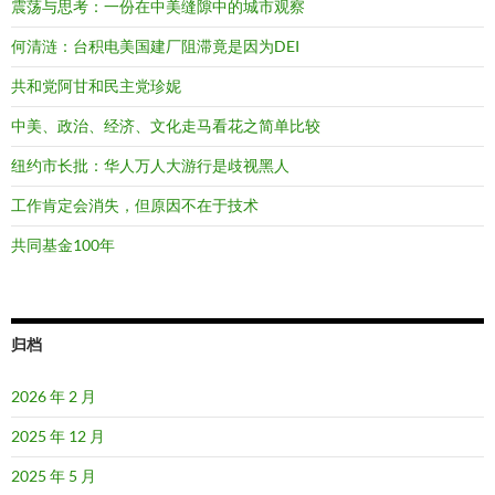
震荡与思考：一份在中美缝隙中的城市观察
何清涟：台积电美国建厂阻滞竟是因为DEI
共和党阿甘和民主党珍妮
中美、政治、经济、文化走马看花之简单比较
纽约市长批：华人万人大游行是歧视黑人
工作肯定会消失，但原因不在于技术
共同基金100年
归档
2026 年 2 月
2025 年 12 月
2025 年 5 月