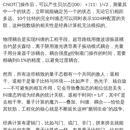
CNOT门操作后，可以产生贝尔态(|00〉 + |11〉)/√2，测量其
中一个的状态，立即就能确定另一个的状态，无论它们相距
多远。10个比特的完全纠缠态可以同时表示1024种配置的关
联，这种指数级的相关性是经典计算机无法模拟的。
物理耦合是实现纠缠的工程手段。超导路线用微波谐振器耦
合约瑟夫森结，离子阱用激光诱导离子振动模式耦合，光量
子用分束器干涉耦合。耦合强度g控制着门操作的时间，需要
精确到0.1%的精度，以避免过度耦合。
然而，所有这些精致的量子态都有一个共同的敌人：退相
干。退相干是量子比特与环境——比如声子、热光子、核自旋
——不可避免的相互作用，它会导致叠加态的相位信息丢失，
纠缠态坍缩为经典的统计关联。退相干时间τ = 1/Γ，其中Γ是
去相干率。量子计算的魔力——叠加、纠缠、耦合——恰恰是
其软肋，工程化的核心就是不断延长这种“脆弱生命”的战争。
经典计算有逻辑门，比如与门、或门、非门，拼来拼去就能
算出任何东西。量子计算也一样，有单量子比特门，比如前