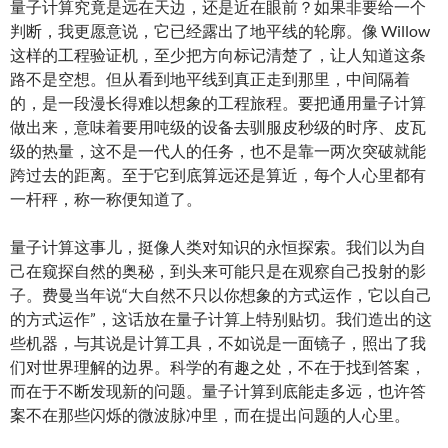
量子计算究竟是远在天边，还是近在眼前？如果非要给一个
判断，我更愿意说，它已经露出了地平线的轮廓。像 Willow
这样的工程验证机，至少把方向标记清楚了，让人知道这条
路不是空想。但从看到地平线到真正走到那里，中间隔着
的，是一段漫长得难以想象的工程旅程。要把通用量子计算
做出来，意味着要用吨级的设备去驯服皮秒级的时序、皮瓦
级的热量，这不是一代人的任务，也不是靠一两次突破就能
跨过去的距离。至于它到底算远还是算近，每个人心里都有
一杆秤，称一称便知道了。
量子计算这事儿，挺像人类对知识的永恒探索。我们以为自
己在窥探自然的奥秘，到头来可能只是在观察自己投射的影
子。费曼当年说“大自然不只以你想象的方式运作，它以自己
的方式运作”，这话放在量子计算上特别贴切。我们造出的这
些机器，与其说是计算工具，不如说是一面镜子，照出了我
们对世界理解的边界。科学的有趣之处，不在于找到答案，
而在于不断发现新的问题。量子计算到底能走多远，也许答
案不在那些闪烁的微波脉冲里，而在提出问题的人心里。