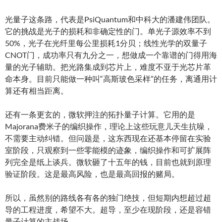
光量子这条路，代表是PsiQuantum和中科大的潘建伟团队。
它的挑战是光子的损耗和非确定性的门。单光子源效率不到
50%，光子在光纤里每公里损耗1分贝；线性光学的双量子
CNOT门，成功率只有九分之一，想做成一个靠谱的门得用海
量的光子辅助。把光路集成到芯片上，难度不亚于光芯片革
命本身。目前只能做一种叫“高斯玻色采样”的任务，离通用计
算还有相当距离。
还有一条更玄的，微软押注的拓扑量子计算。它用的是
Majorana费米子的编织操作，理论上这些玩意儿天生抗噪，
不需要主动纠错。但问题是，这东西现在还基本停留在实验
室阶段，只观察到一些零能模的迹象，编织操作和可扩展阵
列完全是纸上谈兵。微软砸了十五年的钱，目前也就到原理
验证阶段。这是最高风险，也是最高回报的赌局。
所以，虽然别的路线各有各的独门绝技，但短期内想超过超
导的工程进度，希望不大。超导，至少在现阶段，还是容错
量子计算的主战场。