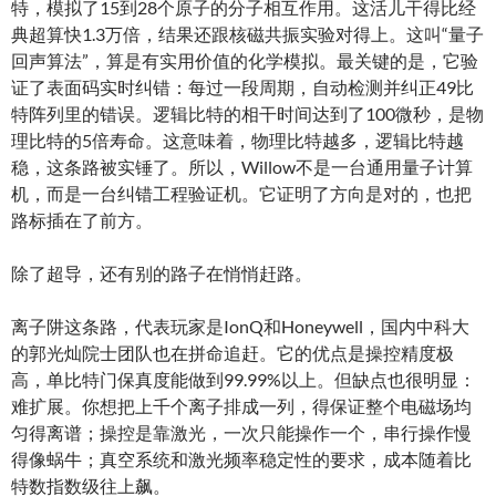
特，模拟了15到28个原子的分子相互作用。这活儿干得比经
典超算快1.3万倍，结果还跟核磁共振实验对得上。这叫“量子
回声算法”，算是有实用价值的化学模拟。最关键的是，它验
证了表面码实时纠错：每过一段周期，自动检测并纠正49比
特阵列里的错误。逻辑比特的相干时间达到了100微秒，是物
理比特的5倍寿命。这意味着，物理比特越多，逻辑比特越
稳，这条路被实锤了。所以，Willow不是一台通用量子计算
机，而是一台纠错工程验证机。它证明了方向是对的，也把
路标插在了前方。
除了超导，还有别的路子在悄悄赶路。
离子阱这条路，代表玩家是IonQ和Honeywell，国内中科大
的郭光灿院士团队也在拼命追赶。它的优点是操控精度极
高，单比特门保真度能做到99.99%以上。但缺点也很明显：
难扩展。你想把上千个离子排成一列，得保证整个电磁场均
匀得离谱；操控是靠激光，一次只能操作一个，串行操作慢
得像蜗牛；真空系统和激光频率稳定性的要求，成本随着比
特数指数级往上飙。