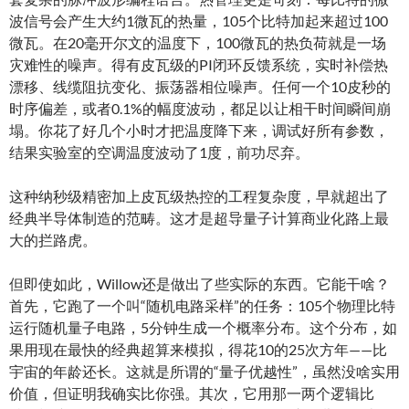
波信号会产生大约1微瓦的热量，105个比特加起来超过100
微瓦。在20毫开尔文的温度下，100微瓦的热负荷就是一场
灾难性的噪声。得有皮瓦级的PI闭环反馈系统，实时补偿热
漂移、线缆阻抗变化、振荡器相位噪声。任何一个10皮秒的
时序偏差，或者0.1%的幅度波动，都足以让相干时间瞬间崩
塌。你花了好几个小时才把温度降下来，调试好所有参数，
结果实验室的空调温度波动了1度，前功尽弃。
这种纳秒级精密加上皮瓦级热控的工程复杂度，早就超出了
经典半导体制造的范畴。这才是超导量子计算商业化路上最
大的拦路虎。
但即使如此，Willow还是做出了些实际的东西。它能干啥？
首先，它跑了一个叫“随机电路采样”的任务：105个物理比特
运行随机量子电路，5分钟生成一个概率分布。这个分布，如
果用现在最快的经典超算来模拟，得花10的25次方年——比
宇宙的年龄还长。这就是所谓的“量子优越性”，虽然没啥实用
价值，但证明我确实比你强。其次，它用那一两个逻辑比