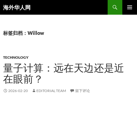
搜
海外华人网
索
跳
主菜单
至
正
文
标签归档：Willow
TECHNOLOGY
量子计算：远在天边还是近
在眼前？
2026-02-20
EDITORIAL TEAM
留下评论