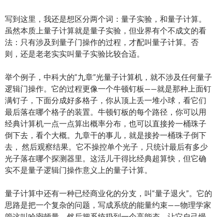
写到这里，我还是想区分两个词：量子实验，和量子计算。
虽然本质上量子计算就是量子实验，但业界有个不成文的看
法：只有涉及到量子门操作的过程，才配叫量子计算。否
则，还是老老实实叫量子实验比较合适。
举个例子，中科大的“九章”光量子计算机，就不涉及任何量子
逻辑门操作。它的过程更像一个牛顿钉板——就是那种上面钉
满钉子，下面分成好多格子，你从顶上丢一堆小球，看它们
最后落在哪个格子的装置。牛顿钉板的每个路径，你可以用
经典计算机一点一点算出概率分布，也可以直接拎一桶珠子
倒下去，看个大概。九章干的事儿，就是接拎一桶珠子倒下
去， 然后观察结果。它不操控单个光子，只统计最后有多少
光子落在哪个探测器里。这活儿干得比经典超算快，但它确
实不是量子逻辑门操作意义上的量子计算。
量子计算中还有一种已经商业化的分支，叫“量子退火”。它的
思路是把一个复杂的问题，写成系统的能量约束——物理学家
管这叫哈密顿量，然后把系统扔到一个高能态，让它自己慢