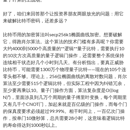
好了，咱们来回答那个让投资界朋友两眼放光的问题：用它
来破解比特币密码，还差多远？
比特币用的加密算法叫secp256k1椭圆曲线加密。想要破解
它，得跑肖尔算法。这个算法的技术门槛有多高呢？你需要
大约4000到5000个高质量的**逻辑**量子比特，需要执行10
的10次方次高质量的量子逻辑门操作，还需要整个系统保持
连续相干状态好几个小时到几天。有分析指出，要真正威胁
比特币，可能需要1300万个物理量子比特——现在的105个连
零头都不够。理论上，256位椭圆曲线的离散对数问题，肖尔
算法至少需要515个逻辑比特，但实际工程中因为纠错冗余，
至少要再乘以10。量子门操作方面，算法复杂度是O((log
N)³)，里面涉及到几万个周期的量子傅里叶变换，每个周期里
又有几千个CNOT门，加起来就是百亿级的门操作，而每个门
的保真度要求必须超过99.99%。相干时间上，一百亿次门操
作，按单门10微秒算，总共需要28小时，这意味着逻辑比特
的寿命得达到1000秒以上。