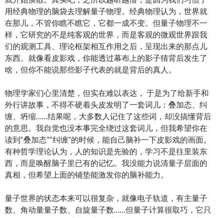
用经典物理的脑袋去理解量子物理。经典物理认为，世界就
在那儿，不管你瞧不瞧它，它都一成不变。但量子物理不一
样，它研究的不是纯客观的世界，而是客观的微观世界跟我
们的观测工具、理论框架相互作用之后，呈现出来的那点儿
东西。就像看皮影戏，你能透过幕布上的影子猜背后发生了
啥，但你不能说那些影子代表的就是背后的真人。
物理学家们心里清楚，但实在难以表达， 于是为了给新手和
外行讲故事，不得不硬着头皮发明了一套词儿：叠加态、纠
缠、坍缩……结果呢，大多数人记住了这些词，却没搞懂背后
的意思。我自觉也没本事完全绕过这套词儿，但我希望你在
读到“叠加态”“纠缠”的时候，能自己脑补一下皮影戏的画面。
有种哲学理论认为，人的知识是先验的，学习不是往里装东
西，而是唤醒脑子里已有的记忆。我没能力说清量子层面的
真相，但希望上面的铺垫能激发你的脑补能力。
量子世界的状态本来可以很复杂，就像电子轨道，有主量子
数、角动量量子数、自旋量子数……但量子计算很取巧，它只