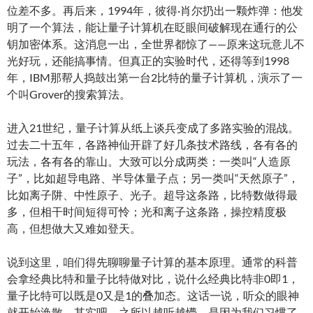
位差不多。再后来，1994年，彼得·肖尔扔出一颗炸弹：他发
明了一个算法，能让量子计算机在眨眼间破解现在通行的公
钥加密体系。这消息一出，全世界都惊了——原来这玩意儿不
光好玩，还能搞事情。但真正的实验时代，还得等到1998
年，IBM那帮人捣鼓出第一台2比特的量子计算机，演示了一
个叫Grover的搜索算法。
进入21世纪，量子计算从纸上谈兵变成了多路实验的混战。
过去二十五年，各路神仙开辟了好几条技术路线，各有各的
玩法，各有各的靠山。大致可以分成两类：一类叫“人造原
子”，比如超导电路、半导体量子点；另一类叫“天然原子”，
比如离子阱、中性原子、光子。超导这条路，比特数做得最
多，但相干时间短得可怜；光和离子这条路，操控精度极
高，但想做大又难如登天。
说到这里，咱们得先聊聊量子计算的基本原理。通常的科普
会拿经典比特和量子比特做对比，说什么经典比特非0即1，
量子比特可以既是0又是1的叠加态。这话一说，听众的眼神
就开始涣散。其实吧，之所以越听越懵，是因为我们习惯了