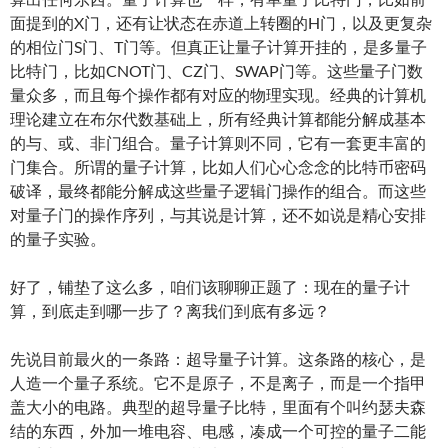
面提到的X门，还有让状态在赤道上转圈的H门，以及更复杂
的相位门S门、T门等。但真正让量子计算开挂的，是多量子
比特门，比如CNOT门、CZ门、SWAP门等。这些量子门数
量众多，而且每个操作都有对应的物理实现。经典的计算机
理论建立在布尔代数基础上，所有经典计算都能分解成基本
的与、或、非门组合。量子计算则不同，它有一套更丰富的
门集合。所谓的量子计算，比如人们心心念念的比特币密码
破译，最终都能分解成这些量子逻辑门操作的组合。而这些
对量子门的操作序列，与其说是计算，还不如说是精心安排
的量子实验。
好了，铺垫了这么多，咱们该聊聊正题了：现在的量子计
算，到底走到哪一步了？离我们到底有多远？
先说目前最火的一条路：超导量子计算。这条路的核心，是
人造一个量子系统。它不是原子，不是离子，而是一个指甲
盖大小的电路。典型的超导量子比特，里面有个叫约瑟夫森
结的东西，外加一堆电容、电感，凑成一个可控的量子二能