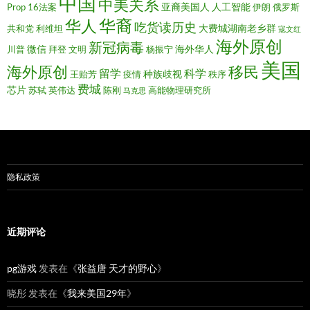
中国
中美关系
亚裔美国人
人工智能
Prop 16法案
伊朗
俄罗斯
华裔
华人
吃货读历史
大费城湖南老乡群
共和党
利维坦
寇文红
海外原创
新冠病毒
微信
海外华人
川普
拜登
文明
杨振宁
美国
移民
海外原创
留学
科学
种族歧视
王贻芳
疫情
秩序
费城
芯片
苏轼
英伟达
陈刚
高能物理研究所
马克思
隐私政策
近期评论
pg游戏
发表在《
张益唐 天才的野心
》
晓彤
发表在《
我来美国29年
》