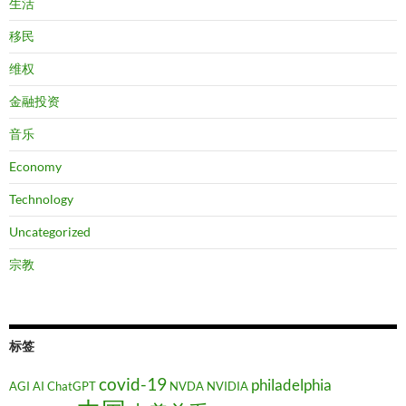
生活
移民
维权
金融投资
音乐
Economy
Technology
Uncategorized
宗教
标签
covid-19
philadelphia
AGI
AI
ChatGPT
NVDA
NVIDIA