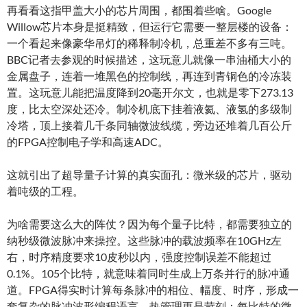
再看看这指甲盖大小的芯片周围，都围着些啥。Google
Willow芯片本身是挺精致，但运行它需要一整层楼的设备：
一个看起来像豪华吊灯的稀释制冷机，总重差不多有三吨。
BBC记者去参观的时候描述，这玩意儿就像一串油桶大小的
金属盘子，连着一堆黑色的控制线，再连到青铜色的冷冻装
置。这玩意儿能把温度降到20毫开尔文，也就是零下273.13
度，比太空深处还冷。制冷机底下挂着液氦、液氢的多级制
冷塔，顶上接着几千条同轴微波线缆，旁边还堆着几百公斤
的FPGA控制电子学和高速ADC。
这就引出了超导量子计算的真实面孔：微米级的芯片，驱动
着吨级的工程。
为啥需要这么大的阵仗？因为每个量子比特，都需要独立的
纳秒级微波脉冲来操控。这些脉冲的载波频率在10GHz左
右，时序精度要求10皮秒以内，强度控制误差不能超过
0.1%。105个比特，就意味着同时生成上万条并行的脉冲通
道。FPGA得实时计算每条脉冲的相位、幅度、时序，形成一
套复杂的脉冲波形编程语言。热管理更是苛刻：每比特的微