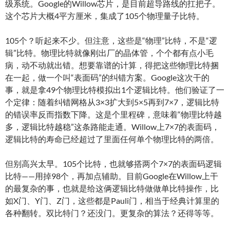
级系统。Google的Willow芯片，是目前超导路线的扛把子。
这个芯片大概4平方厘米，集成了105个物理量子比特。
105个？听起来不少。但注意，这些是“物理”比特，不是“逻
辑”比特。物理比特就像刚出厂的晶体管，个个都有点小毛
病，动不动就出错。想要靠谱的计算，得把这些物理比特捆
在一起，做一个叫“表面码”的纠错方案。Google这次干的
事，就是拿49个物理比特模拟出1个逻辑比特。他们验证了一
个定律：随着纠错网格从3×3扩大到5×5再到7×7，逻辑比特
的错误率反而指数下降。这是个里程碑，意味着“物理比特越
多，逻辑比特越稳”这条路能走通。Willow上7×7的表面码，
逻辑比特的寿命已经超过了里面任何单个物理比特的两倍。
但别高兴太早。105个比特，也就够搭两个7×7的表面码逻辑
比特——用掉98个，再加点辅助。目前Google在Willow上干
的最复杂的事，也就是给这俩逻辑比特做做单比特操作，比
如X门、Y门、Z门，这些都是Pauli门，相当于经典计算里的
各种翻转。双比特门？还没门。更复杂的算法？还得等等。