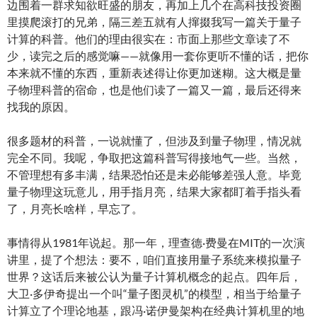
边围着一群求知欲旺盛的朋友，再加上几个在高科技投资圈
里摸爬滚打的兄弟，隔三差五就有人撺掇我写一篇关于量子
计算的科普。他们的理由很实在：市面上那些文章读了不
少，读完之后的感觉嘛——就像用一套你更听不懂的话，把你
本来就不懂的东西，重新表述得让你更加迷糊。这大概是量
子物理科普的宿命，也是他们读了一篇又一篇，最后还得来
找我的原因。
很多题材的科普，一说就懂了，但涉及到量子物理，情况就
完全不同。我呢，争取把这篇科普写得接地气一些。当然，
不管理想有多丰满，结果恐怕还是未必能够差强人意。毕竟
量子物理这玩意儿，用手指月亮，结果大家都盯着手指头看
了，月亮长啥样，早忘了。
事情得从1981年说起。那一年，理查德·费曼在MIT的一次演
讲里，提了个想法：要不，咱们直接用量子系统来模拟量子
世界？这话后来被公认为量子计算机概念的起点。四年后，
大卫·多伊奇提出一个叫“量子图灵机”的模型，相当于给量子
计算立了个理论地基，跟冯·诺伊曼架构在经典计算机里的地