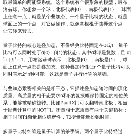
取最简单的两能级系统。这个系统有个很形象的模型，叫布
洛赫球。你想象一个球，北极代表|0〉，南极代表|1〉，球面
上任意一点，就是某个叠加态。一个量子比特的状态，就是
球面上的一个点。对它做操作，就像拿根棍子拨弄这个点，
让它转来转去。
量子比特的核心是叠加态。不像经典比特固定在0或1，量子
比特可以同时处于α|0〉 + β|1〉的状态，其中α和β是复数，且|α|
² + |β|² = 1。用布洛赫球表示，北极是|0〉，南极是|1〉，球
面上任意一点都是叠加态。这种叠加特性让n个量子比特可以
同时表示2^n种可能，这就是量子并行计算的基础。
与叠加态紧密相关的是相干态，它描述叠加态随时间的演化
质量。高质量的相干态要求α和β的复振幅保持固定的相位关
系，能够被精确旋转。比如Pauli X门可以翻转南北极，相当
于经典计算中的NOT门。衡量相干态质量有两个关键指标：
相干时间T1衡量相位稳定性，T2衡量能量松弛时间。
多量子比特纠缠是量子计算的杀手锏。两个量子比特经过