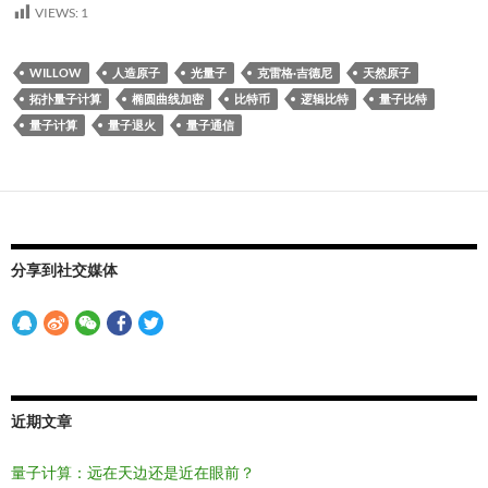
VIEWS:
1
WILLOW
人造原子
光量子
克雷格·吉德尼
天然原子
拓扑量子计算
椭圆曲线加密
比特币
逻辑比特
量子比特
量子计算
量子退火
量子通信
分享到社交媒体
近期文章
量子计算：远在天边还是近在眼前？