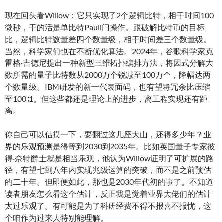
现在回头看Willow：它只实现了2个逻辑比特，相干时间100
微秒，干的活是单比特Pauli门操作。跟破解比特币的目标
比，逻辑比特数量差四个数量级，相干时间差三个数量级。
当然，科学家们也在不断优化算法。2024年，谷歌科学家克
雷格·吉德尼提出一种新型三维拓扑编排方法，将因式分解大
数所需的量子比特数从2000万个锐减至100万个，降幅达两
个数量级。IBM研发的新一代表面码，也有望将冗余比压缩
至100∶1。但这些都还是理论上的进步，离工程实现还有距
离。
你自己可以估摸一下，要翻过这几座大山，还得多少年？业
界的乐观预测是得等到2030到2035年。比如英国量子专家彼
得·奈特爵士就是相当乐观，他认为Willow证明了可扩展的路
径，有望七到八年内实现兆级运算的突破，而不是之前预估
的二十年。但即便如此，那也是2030年代初的事了。不知道
读者朋友怎么看这个估计，反正我是觉着业界大佬们的估计
太过乐观了。有可能是为了科研经费不得不报喜不报忧，这
个咱作为过来人特别能理解。