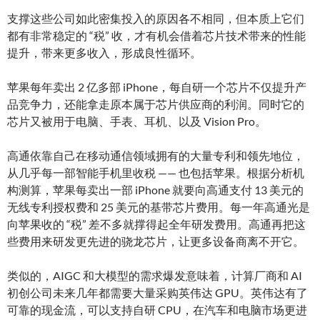
支撑这些公司如此密集投入的原因各不相同，但本质上它们
都有非常稳定的 “税” 收，才有机会借着芯片技术带来的性能
提升，带来更多收入，形成良性循环。
苹果每年卖出 2 亿多部 iPhone，每自研一个芯片不仅提升产
品竞争力，还能拿走原本属于芯片供应商的利润。同时它的
芯片又被用于电脑、手表、耳机、以及 Vision Pro。
高通依靠自己在移动通信领域拥有的大量专利和领先地位，
从几乎每一部智能手机里收税 —— 也包括苹果。根据分析机
构测算，苹果每卖出一部 iPhone 就要向高通支付 13 美元的
无线专利授权费和 25 美元的基带芯片费用。每一年高通光是
向苹果收的 “税” 差不多就撑得起全年研发费用。高通再把这
些费用来研发更先进的骁龙芯片，让更多设备商离不开它。
类似的，AIGC 和大模型的需求爆发意味着，计算厂商和 AI
初创公司未来几年都需要大量采购英伟达 GPU。英伟达有了
可靠的现金流，可以支持自研 CPU，在汽车和电脑市场更进