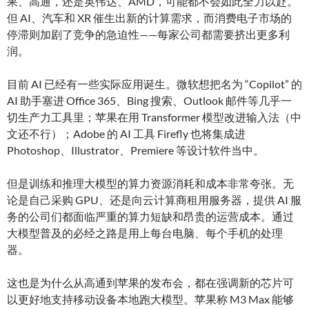
果、高通，还是英伟达、AMD，可能都不会如此全力以赴。
但 AI、汽车和 XR 催生出新的计算需求，而消费电子市场的
停滞则加剧了竞争的急迫性——每家公司都需要挤出更多利
润。
目前 AI 已经有一些实际应用诞生。微软想把名为 “Copilot” 的
AI 助手塞进 Office 365、Bing 搜索、Outlook 邮件等几乎一
切生产力工具里；苹果在用 Transformer 模型改进输入法（中
文还不行）；Adobe 的 AI 工具 Firefly 也将集成进
Photoshop、Illustrator、Premiere 等设计软件当中。
但是训练和推理大模型的算力资源消耗和成本非常夸张。无
论是自己采购 GPU、还是向云计算商租用服务器，提供 AI 服
务的公司们都面临严重的算力短缺和昂贵的运营成本。通过
大模型普及的必经之路是用上每台电脑、每个手机的处理
器。
这也是为什么从高通到苹果的发布会，都在强调新的芯片可
以更好地支持移动设备本地跑大模型。苹果称 M3 Max 能够