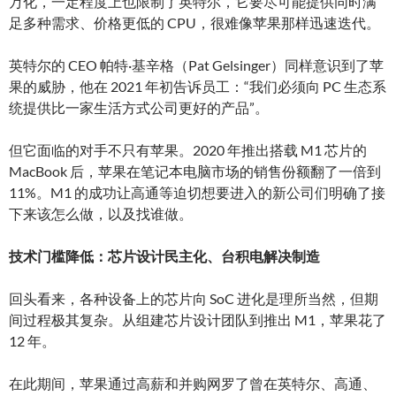
万化，一定程度上也限制了英特尔，它要尽可能提供同时满
足多种需求、价格更低的 CPU，很难像苹果那样迅速迭代。
英特尔的 CEO 帕特·基辛格（Pat Gelsinger）同样意识到了苹
果的威胁，他在 2021 年初告诉员工：“我们必须向 PC 生态系
统提供比一家生活方式公司更好的产品”。
但它面临的对手不只有苹果。2020 年推出搭载 M1 芯片的
MacBook 后，苹果在笔记本电脑市场的销售份额翻了一倍到
11%。M1 的成功让高通等迫切想要进入的新公司们明确了接
下来该怎么做，以及找谁做。
技术门槛降低：芯片设计民主化、台积电解决制造
回头看来，各种设备上的芯片向 SoC 进化是理所当然，但期
间过程极其复杂。从组建芯片设计团队到推出 M1，苹果花了
12 年。
在此期间，苹果通过高薪和并购网罗了曾在英特尔、高通、