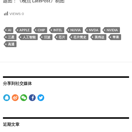
题图：《晚点 LatePost》制图
VIEWS:
0
AI
APPLE
CHIP
INTEL
NUVIA
NVDA
NVIDIA
三星
人工智能
汪波
芯片
芯片简史
英伟达
苹果
高通
分享到社交媒体
近期文章