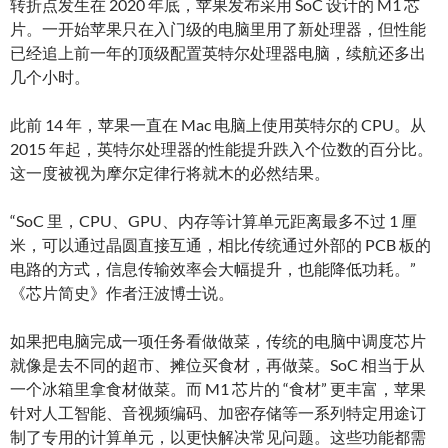
转折点发生在 2020 年底，苹果发布采用 SoC 设计的 M1 芯
片。一开始苹果只在入门级的电脑里用了新处理器，但性能
已经追上前一年的顶级配置英特尔处理器电脑，续航还多出
几个小时。
此前 14 年，苹果一直在 Mac 电脑上使用英特尔的 CPU。从
2015 年起，英特尔处理器的性能提升跌入个位数的百分比。
这一度被视为摩尔定律行将就木的必然结果。
“SoC 里，CPU、GPU、内存等计算单元距离最多不过 1 厘
米，可以通过晶圆直接互通，相比传统通过外部的 PCB 板的
电路的方式，信息传输效率会大幅提升，也能降低功耗。”
《芯片简史》作者汪波博士说。
如果把电脑完成一项任务看做做菜，传统的电脑中调度芯片
就像是去不同的超市、摊位买食材，再做菜。SoC 相当于从
一个冰箱里拿食材做菜。而 M1 芯片的 “食材” 更丰富，苹果
针对人工智能、音视频编码、加密存储等一系列特定用途订
制了专用的计算单元，以更快解决常见问题。这些功能都需