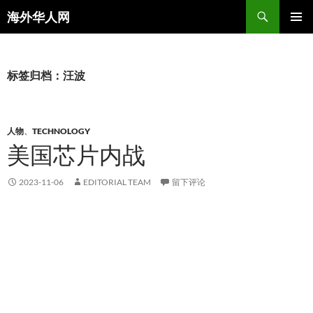
搜
海外华人网
索
跳
主菜单
至
正
文
标签归档：汪波
人物
、
TECHNOLOGY
美国芯片内战
2023-11-06
EDITORIAL TEAM
留下评论