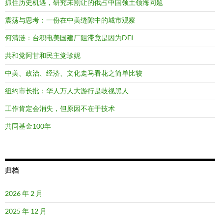
抓住历史机遇，研究未割让的俄占中国领土领海问题
震荡与思考：一份在中美缝隙中的城市观察
何清涟：台积电美国建厂阻滞竟是因为DEI
共和党阿甘和民主党珍妮
中美、政治、经济、文化走马看花之简单比较
纽约市长批：华人万人大游行是歧视黑人
工作肯定会消失，但原因不在于技术
共同基金100年
归档
2026 年 2 月
2025 年 12 月