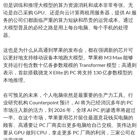
但是训练和推理大模型的算力资源消耗和成本非常夸张。无
论是自己采购 GPU、还是向云计算商租用服务器，提供 AI 服
务的公司们都面临严重的算力短缺和昂贵的运营成本。通过
大模型普及的必经之路是用上每台电脑、每个手机的处理
器。
这也是为什么从高通到苹果的发布会，都在强调新的芯片可
以更好地支持移动设备本地跑大模型。苹果称 M3 Max 能够
支持运行包含数十亿各参数规模的 Transformer 模型；高通则
表示，首款搭载骁龙 X Elite 的 PC 将支持 130 亿参数模型的
本地推理。
在可预见的未来，个人电脑依然是最重要的生产力工具。行
业研究机构 Counterpoint 预计，AI 将为已经消沉多年的 PC
市场注入新的活力，到 2026 年，全球 AI PC 的渗透率将超过
一半。在这个市场，苹果要用芯片留住最愿意花钱买电脑的
顾客、高通要让 PC 厂商卖出更多电脑给自己交税、英伟达则
要从 GPU 做到 CPU，拿走更多 PC 厂商的利润，三家公司在
这里碰撞。