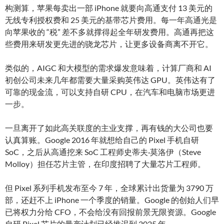
构测算，苹果每卖出一部 iPhone 就要向高通支付 13 美元的
无线专利授权费和 25 美元的基带芯片费用。每一年高通光是
向苹果收的 “税” 差不多就撑得起全年研发费用。高通再把这
些费用来研发更先进的骁龙芯片，让更多设备商离不开它。
类似的，AIGC 和大模型的需求爆发意味着，计算厂商和 AI
初创公司未来几年都需要大量采购英伟达 GPU。英伟达有了
可靠的现金流，可以支持自研 CPU，在汽车和电脑市场更进
一步。
一旦离开了如此高关联度的主业支撑，再有钱的大公司也要
认真算账。Google 2016 年就想给自己的 Pixel 手机自研
SoC，之后从高通挖来 SoC 工程师史蒂夫·莫洛伊（Steve
Molloy）担任芯片主管，在印度招聘了大量芯片工程师。
但 Pixel 系列手机发布至今 7 年，全球累计出货量为 3790 万
部，还赶不上 iPhone 一个季度的销量。Google 的创始人们早
已将权力分给 CFO，不会给没有回报前景无限资源。Google
自研 Pixel 芯片的量产计划已经推迟到 2025 年。