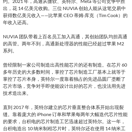
约。2021 年，高通从微软、英特尔、Meta 等公司竞争中胜
出，花 14 亿美元收购。三位 NUVIA 创始人能从这笔交易中
获得数亿美元收入——比苹果 CEO 蒂姆·库克（Tim Cook）的
年收入还高。
NUVIA 团队带着上百名员工加入高通，其创始团队均担高通
的高管。两年不到，高通新处理器的性能已经超过苹果 M2
系列。
曾经限制一家公司制造出高性能芯片的还有制造。在芯片 60
多年历史的大多数时间，掌控了芯片制造工厂基本上就等于
掌控了芯片本身，英特尔一度靠着独占的先进晶圆厂垄断了
芯片市场，竞争对手即使能设计出好的芯片，也没法用先进
技术造出来。
直到 2017 年，英特尔建立的芯片垂直整合体系开始出现裂
缝。靠着庞大的 iPhone 订单和苹果每两年大幅迭代芯片性能
的要求，台积电的芯片制造工艺迅速超过英特尔。这一年，
台积电造出 10 纳米制程芯片时，英特尔还在使用 14 纳米工