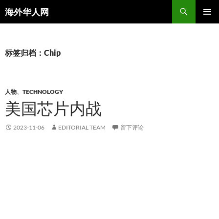
搜
海外华人网
索
跳
主菜单
至
正
文
标签归档：Chip
人物
、
TECHNOLOGY
美国芯片内战
2023-11-06
EDITORIAL TEAM
留下评论