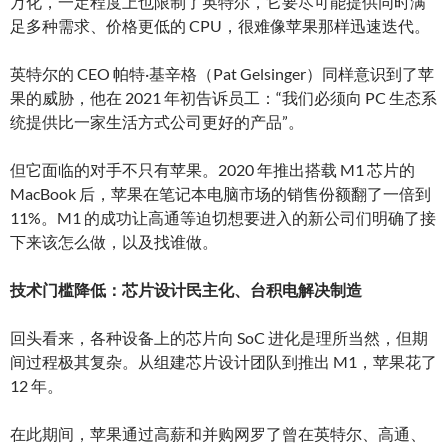
万化，一定程度上也限制了英特尔，它要尽可能提供同时满
足多种需求、价格更低的 CPU，很难像苹果那样迅速迭代。
英特尔的 CEO 帕特·基辛格（Pat Gelsinger）同样意识到了苹
果的威胁，他在 2021 年初告诉员工：“我们必须向 PC 生态系
统提供比一家生活方式公司更好的产品”。
但它面临的对手不只有苹果。2020 年推出搭载 M1 芯片的
MacBook 后，苹果在笔记本电脑市场的销售份额翻了一倍到
11%。M1 的成功让高通等迫切想要进入的新公司们明确了接
下来该怎么做，以及找谁做。
技术门槛降低：芯片设计民主化、台积电解决制造
回头看来，各种设备上的芯片向 SoC 进化是理所当然，但期
间过程极其复杂。从组建芯片设计团队到推出 M1，苹果花了
12 年。
在此期间，苹果通过高薪和并购网罗了曾在英特尔、高通、