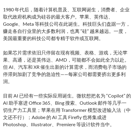
1980 年代后，随着计算机普及、互联网诞生，消费者、企业
取代政府机构成为硅谷的最大客户。苹果、英伟达、
Google、Meta 等科技公司在此诞生。科技巨头们盘踞一方，
赚走各自行业里的大多数利润，也离 “硅” 越来越远。一度，
美国最重要的科技公司都专精于软件或互联网。
如果芯片需求依旧只停留在现有视频、表格、游戏，无论苹
果、高通，还是英伟达、AMD，可能都不会如此全力以赴。
但 AI、汽车和 XR 催生出新的计算需求，而消费电子市场的
停滞则加剧了竞争的急迫性——每家公司都需要挤出更多利
润。
目前 AI 已经有一些实际应用诞生。微软想把名为 “Copilot” 的
AI 助手塞进 Office 365、Bing 搜索、Outlook 邮件等几乎一
切生产力工具里；苹果在用 Transformer 模型改进输入法（中
文还不行）；Adobe 的 AI 工具 Firefly 也将集成进
Photoshop、Illustrator、Premiere 等设计软件当中。