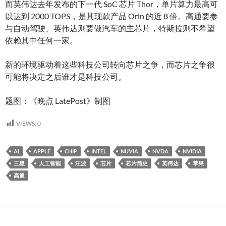
而英伟达去年发布的下一代 SoC 芯片 Thor，单片算力最高可
以达到 2000 TOPS，是其现款产品 Orin 的近 8 倍。高通要参
与自动驾驶、英伟达则要做汽车的主芯片，特斯拉则不希望
依赖其中任何一家。
新的环境驱动着这些科技公司转向芯片之争，而芯片之争很
可能将决定之后谁才是科技公司。
题图：《晚点 LatePost》制图
VIEWS:
0
AI
APPLE
CHIP
INTEL
NUVIA
NVDA
NVIDIA
三星
人工智能
汪波
芯片
芯片简史
英伟达
苹果
高通