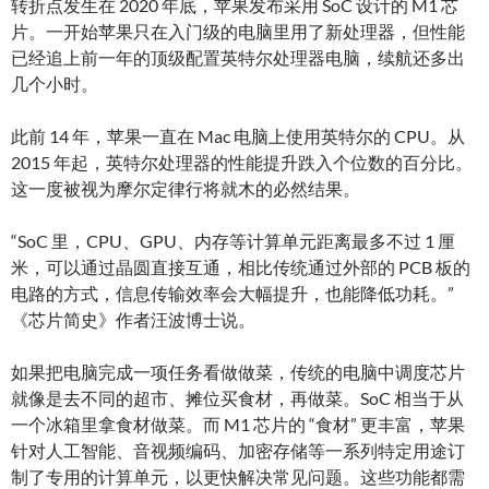
转折点发生在 2020 年底，苹果发布采用 SoC 设计的 M1 芯
片。一开始苹果只在入门级的电脑里用了新处理器，但性能
已经追上前一年的顶级配置英特尔处理器电脑，续航还多出
几个小时。
此前 14 年，苹果一直在 Mac 电脑上使用英特尔的 CPU。从
2015 年起，英特尔处理器的性能提升跌入个位数的百分比。
这一度被视为摩尔定律行将就木的必然结果。
“SoC 里，CPU、GPU、内存等计算单元距离最多不过 1 厘
米，可以通过晶圆直接互通，相比传统通过外部的 PCB 板的
电路的方式，信息传输效率会大幅提升，也能降低功耗。”
《芯片简史》作者汪波博士说。
如果把电脑完成一项任务看做做菜，传统的电脑中调度芯片
就像是去不同的超市、摊位买食材，再做菜。SoC 相当于从
一个冰箱里拿食材做菜。而 M1 芯片的 “食材” 更丰富，苹果
针对人工智能、音视频编码、加密存储等一系列特定用途订
制了专用的计算单元，以更快解决常见问题。这些功能都需