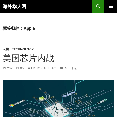
搜
海外华人网
索
跳
主菜单
至
正
文
标签归档：Apple
人物
、
TECHNOLOGY
美国芯片内战
2023-11-06
EDITORIAL TEAM
留下评论