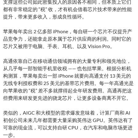
支撑这些公司如此密集投入的原因各不相同，但本质上它们
都有非常稳定的 “税” 收，才有机会借着芯片技术带来的性能
提升，带来更多收入，形成良性循环。
苹果每年卖出 2 亿多部 iPhone，每自研一个芯片不仅提升产
品竞争力，还能拿走原本属于芯片供应商的利润。同时它的
芯片又被用于电脑、手表、耳机、以及 Vision Pro。
高通依靠自己在移动通信领域拥有的大量专利和领先地位，
从几乎每一部智能手机里收税 —— 也包括苹果。根据分析机
构测算，苹果每卖出一部 iPhone 就要向高通支付 13 美元的
无线专利授权费和 25 美元的基带芯片费用。每一年高通光是
向苹果收的 “税” 差不多就撑得起全年研发费用。高通再把这
些费用来研发更先进的骁龙芯片，让更多设备商离不开它。
类似的，AIGC 和大模型的需求爆发意味着，计算厂商和 AI
初创公司未来几年都需要大量采购英伟达 GPU。英伟达有了
可靠的现金流，可以支持自研 CPU，在汽车和电脑市场更进
一步。