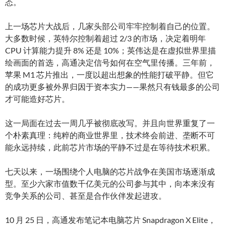
态。
上一场芯片大战后，几家头部公司牢牢控制着自己的位置。
大多数时候，英特尔控制着超过 2/3 的市场，决定着明年
CPU 计算能力提升 8% 还是 10%；英伟达是在虚拟世界里描
绘画面的首选，高通决定信号如何在空气里传播。三年前，
苹果 M1 芯片推出，一度以超出想象的性能打破平静。但它
的成功更多被外界归因于资本实力——果然只有钱最多的公司
才可能造好芯片。
这一局面在过去一周几乎被彻底改写。并且向世界重复了一
个朴素真理：纯粹的商业世界里，技术终会前进、垄断不可
能永远持续，此前芯片市场的平静不过是在等待技术积累。
七天以来，一场围绕个人电脑的芯片战争在美国市场逐渐成
型。至少六家市值数千亿美元的公司参与其中，向本来没有
竞争关系的公司、甚至是合作伙伴发起进攻。
10 月 25 日，高通发布笔记本电脑芯片 Snapdragon X Elite，