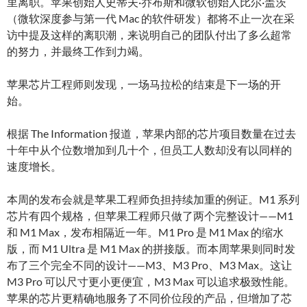
里离职。苹果创始人史蒂夫·乔布斯和微软创始人比尔·盖茨
（微软深度参与第一代 Mac 的软件研发）都将不止一次在采
访中提及这样的离职潮，来说明自己的团队付出了多么超常
的努力，并最终工作到力竭。
苹果芯片工程师则发现，一场马拉松的结束是下一场的开
始。
根据 The Information 报道，苹果内部的芯片项目数量在过去
十年中从个位数增加到几十个，但员工人数却没有以同样的
速度增长。
本周的发布会就是苹果工程师负担持续加重的例证。M1 系列
芯片有四个规格，但苹果工程师只做了两个完整设计——M1
和 M1 Max，发布相隔近一年。M1 Pro 是 M1 Max 的缩水
版，而 M1 Ultra 是 M1 Max 的拼接版。而本周苹果则同时发
布了三个完全不同的设计——M3、M3 Pro、M3 Max。这让
M3 Pro 可以尺寸更小更便宜，M3 Max 可以追求极致性能。
苹果的芯片更精确地服务了不同价位段的产品，但增加了芯