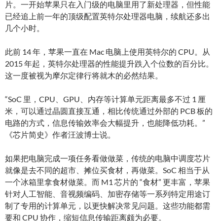
片。一开始苹果只在入门级的电脑里用了新处理器，但性能
已经追上前一年的顶级配置英特尔处理器电脑，续航还多出
几个小时。
此前 14 年，苹果一直在 Mac 电脑上使用英特尔的 CPU。从
2015 年起，英特尔处理器的性能提升跌入个位数的百分比。
这一度被视为摩尔定律行将就木的必然结果。
“SoC 里，CPU、GPU、内存等计算单元距离最多不过 1 厘
米，可以通过晶圆直接互通，相比传统通过外部的 PCB 板的
电路的方式，信息传输效率会大幅提升，也能降低功耗。”
《芯片简史》作者汪波博士说。
如果把电脑完成一项任务看做做菜，传统的电脑中调度芯片
就像是去不同的超市、摊位买食材，再做菜。SoC 相当于从
一个冰箱里拿食材做菜。而 M1 芯片的 “食材” 更丰富，苹果
针对人工智能、音视频编码、加密存储等一系列特定用途订
制了专用的计算单元，以更快解决常见问题。这些功能都需
要和 CPU 协作，缩短信息传输距离颇为必要。