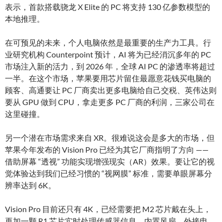
表示，首款搭载骁龙 X Elite 的 PC 将支持 130 亿参数模型的
本地推理。
在可预见的未来，个人电脑依然是最重要的生产力工具。行
业研究机构 Counterpoint 预计，AI 将为已经消沉多年的 PC
市场注入新的活力，到 2026 年，全球 AI PC 的渗透率将超过
一半。在这个市场，苹果要用芯片留住最愿意花钱买电脑的
顾客、高通要让 PC 厂商卖出更多电脑给自己交税、英伟达则
要从 GPU 做到 CPU，拿走更多 PC 厂商的利润，三家公司在
这里碰撞。
另一个潜在市场需求来自 XR。很难说这会是多大的市场，但
苹果今年发布的 Vision Pro 已经为其它厂商指明了方向 ——
借助屏幕 “透视” 功能实现增强现实（AR）效果。要让它的视
觉体验达到我们已经习惯的 “视网膜” 标准，需要单眼屏幕分
辨率达到 6K。
Vision Pro 目前还只有 4K，已经需要把 M2 芯片戴在头上，
再加一颗 R1 芯片实时处理传感器信息，内置风扇、外接电