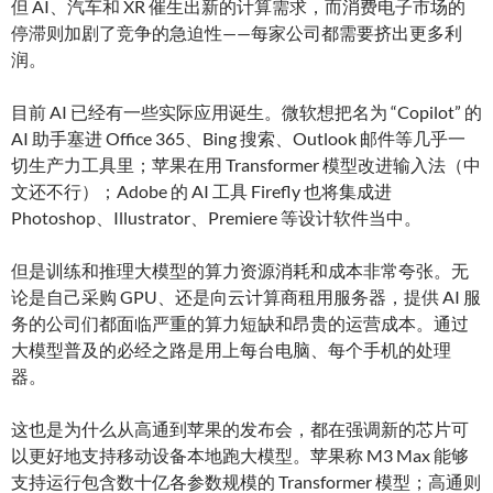
但 AI、汽车和 XR 催生出新的计算需求，而消费电子市场的
停滞则加剧了竞争的急迫性——每家公司都需要挤出更多利
润。
目前 AI 已经有一些实际应用诞生。微软想把名为 “Copilot” 的
AI 助手塞进 Office 365、Bing 搜索、Outlook 邮件等几乎一
切生产力工具里；苹果在用 Transformer 模型改进输入法（中
文还不行）；Adobe 的 AI 工具 Firefly 也将集成进
Photoshop、Illustrator、Premiere 等设计软件当中。
但是训练和推理大模型的算力资源消耗和成本非常夸张。无
论是自己采购 GPU、还是向云计算商租用服务器，提供 AI 服
务的公司们都面临严重的算力短缺和昂贵的运营成本。通过
大模型普及的必经之路是用上每台电脑、每个手机的处理
器。
这也是为什么从高通到苹果的发布会，都在强调新的芯片可
以更好地支持移动设备本地跑大模型。苹果称 M3 Max 能够
支持运行包含数十亿各参数规模的 Transformer 模型；高通则