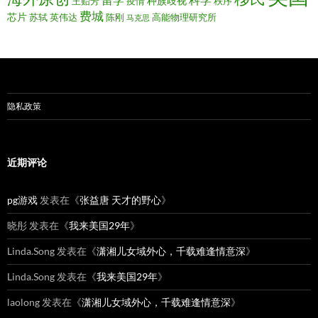
留学
科学
种族歧视
王贻芳
疫情
秩序
费城
芯片
苏轼
英伟达
陈刚
高能物理研究所
马克思
隐私政策
近期评论
pg游戏
发表在《
张益唐 天才的野心
》
晓彤
发表在《
我来美国29年
》
Linda.Song
发表在《
潇湘儿女域外心，千载难逢情意深
》
Linda.Song
发表在《
我来美国29年
》
laolong
发表在《
潇湘儿女域外心，千载难逢情意深
》