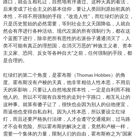
路口，就会互相礼让，自然地有序通过。这种天真的看法，
后来变成了社会主义的基本信仰，要让人类回到原始初真的
本性，不得不用强制的手段，“改造人性”，而红绿灯的设立，
只是历史暂始的必然需要，等到社会主义天国降临，人就自
然会有序进行各种活动。现代左派的所有强制行为，都在这
个蓝图下进行，除非把所有恶性的右派份子通通消灭了，人
类不可能有真正的理想国，在消灭万恶的“种族主义者、资本
主义家、恐同、反女等各种自大”之前，任何强制的手段，都
是合理的。
红绿灯的第二个角度，是霍布斯（Thomas Hobbes）的角
度。霍布斯没有卢梭的天真，他非常相信人性本恶，不用后
天的坏影响，只要让人自然地发挥本性，一定是自利而不顾
他人的。所以不可能有自发性的走到十字路口，相互礼让的
这种事。就算有傻子让了，很快也会因为别人的佔他便宜，
而逼他也变得自私自利。因为人性本恶，所以要设立红绿
灯，而且还要严格执行法律，人才会遵守交通规则，过马路
才不会有危险。所以霍布斯的解决之道，竟然和卢梭一样，
需要一个集体的力量，限制人们的自由，霍布斯称之为“国家