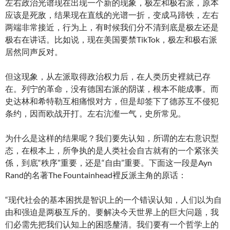
左右政治光谱现在出现一个新的现象，极左和极右派，原本
应该是死敌，结果现在直线的光谱一折，变成马蹄铁，左右
两端非常接近，行为上，有时候我们分不清到底是极左还是
极右在讲话。比如说，现在美国要禁TikTok，极左和极右派
居然同声反对。
但这现象，从左派取得政治权力后，在人类历史裡就已存
在。列宁的革命，没有德国右派的阴谋，根本不能成事。而
史达林和希特勒互相痛恨对方，但是却签下了德苏互不侵犯
条约，因而欧战开打。左右沆瀣一气，史所常见。
为什么是这样的结果呢？我们要先认知，所谓的左右意识型
态，在根本上，所争执的是人类社会自古就有的一个紧张关
係，到底“秩序”重要，还是“自由”重要。下面这一段是Ayn
Rand的名著The Fountainhead裡反派主角的原话：
“现代社会的基本困扰是智识上的一个错误认知，人们以为自
由和强迫是两极互斥的。要解决今天世界上的巨大问题，我
们必需先把我们认知上的困惑釐清。我们要有一个哲学上的