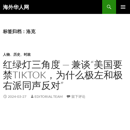
搜
海外华人网
索
跳
主菜单
至
正
文
标签归档：洛克
人物
、
历史
、
时政
红绿灯三角度 — 兼谈“美国要
禁TIKTOK，为什么极左和极
右派同声反对”
2024-03-27
EDITORIAL TEAM
留下评论