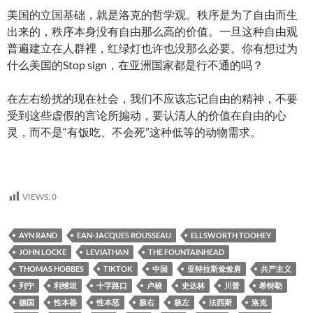
美国的立国基础，就是洛克的哲学观。秩序是为了自由而生
出来的，秩序本身没有自由那么高的价值。一旦这种自由观
普遍建立在人群裡，红绿灯也许也没那么必要。你有想过为
什么美国的Stop sign，在亚洲国家都是行不通的吗？
在左右纷扰的现在社会，我们不应该忘记自由的精神，不要
受到这些虚假的言论所搧动，要认清人的价值在自由的心
灵，而不是“有饭吃、不会死”这种低等的动物需求。
VIEWS:
0
AYN RAND
EAN-JACQUES ROUSSEAU
ELLSWORTH TOOHEY
JOHN LOCKE
LEVIATHAN
THE FOUNTAINHEAD
THOMAS HOBBES
TIKTOK
中国
亚特拉斯耸耸肩
共产主义
列宁
利维坦
十字路口
卢梭
史达林
川普
希特勒
德国
性本善
性本恶
极右
极左
法西斯
洛克