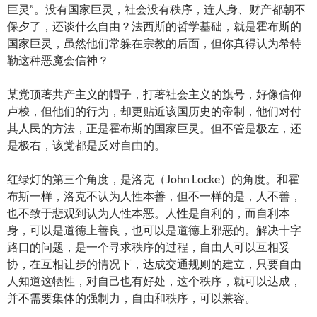
巨灵”。没有国家巨灵，社会没有秩序，连人身、财产都朝不
保夕了，还谈什么自由？法西斯的哲学基础，就是霍布斯的
国家巨灵，虽然他们常躲在宗教的后面，但你真得认为希特
勒这种恶魔会信神？
某党顶著共产主义的帽子，打著社会主义的旗号，好像信仰
卢梭，但他们的行为，却更贴近该国历史的帝制，他们对付
其人民的方法，正是霍布斯的国家巨灵。但不管是极左，还
是极右，该党都是反对自由的。
红绿灯的第三个角度，是洛克（John Locke）的角度。和霍
布斯一样，洛克不认为人性本善，但不一样的是，人不善，
也不致于悲观到认为人性本恶。人性是自利的，而自利本
身，可以是道德上善良，也可以是道德上邪恶的。解决十字
路口的问题，是一个寻求秩序的过程，自由人可以互相妥
协，在互相让步的情况下，达成交通规则的建立，只要自由
人知道这牺性，对自己也有好处，这个秩序，就可以达成，
并不需要集体的强制力，自由和秩序，可以兼容。