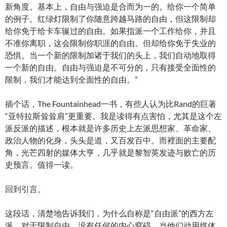
新角度。基本上，自由与强迫是合而为一的。给你一个简单
的例子。红绿灯限制了你随意跨越马路的自由，但这限制却
给你免于给卡车辗过的自由。如果指派一个工作给你，并且
不准你离职，这会限制你职涯的自由。但却给你免于失业的
恐惧。当一个新的限制加诸于我们的头上，我们自动地取得
一个新的自由。自由与强迫是不可分的，只有接受全面性的
限制，我们才能达到全面性的自由。”
插个话，The Fountainhead一书，有些人认为比Rand的巨著
“亚特拉斯耸耸肩”更重要。我是读得有点害怕，尤其是这个左
派反派的描述，根本就是许多历史上左派思想家、革命家、
政治人物的化身，头头是道，又百发百中。而裡面的主要配
角，光芒四射的媒体大亨，几乎就是黎智英发迹与败亡的历
史预言。值得一读。
回到引言。
这段话，清楚地告诉我们，为什么自称是“自由派”的西方左
派，对于限制自由，没有任何的内心窒碍。当他们动用媒体