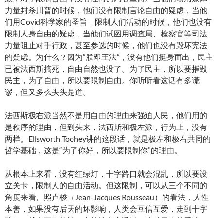
力量封杀川普的时候，他们没有限制言论自由的疑虑，当他
们用Covid科学家的圣旨，限制人们活动的时候，他们也没有
限制人身自由的疑虑，当他们试图用调查局、检察官等司法
力量阻止对手行政，甚至参选的时候，他们也没有毁坏宪法
的疑虑。为什么？因为“朕即王法”，没有他们挺身而出，民主
已被法西斯搞死，自由自然也没了。为了民主，所以要摧毁
民主，为了自由，所以要限制自由。你听听看这话有多谎
谬，但又多么头头是道。
法西斯极右派当然不是用自由的理由来强迫人民，他们用的
是秩序的理由，但到头来，法西斯和极左派，行为上，没有
两样。Ellsworth Toohey讲的这段话，就是极左和极右共同的
哲学基础，这是“为了你好，所以要限制你”的理由。
从根本上来看，没有红绿灯，十字路口就会混乱，所以要设
立关卡，限制人的自由活动。但这限制，可以从三个不同的
角度来看。照卢梭（Jean-Jacques Rousseau）的看法，人性
本善，如果没有后天的坏影响，人类会互信互爱，走到十字