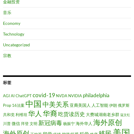
金融投资
音乐
Economy
Technology
Uncategorized
宗教
标签
covid-19
philadelphia
AGI
AI
ChatGPT
NVDA
NVIDIA
中国
中美关系
亚裔美国人
人工智能
Prop 16法案
伊朗
俄罗斯
华裔
华人
吃货读历史
大费城湖南老乡群
共和党
利维坦
寇文红
海外原创
新冠病毒
微信
海外华人
川普
拜登
文明
杨振宁
美国
移民
海外原创