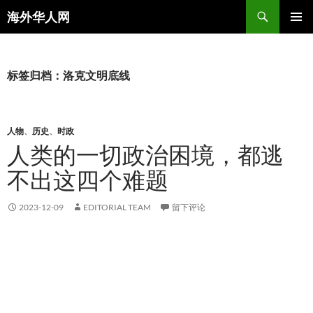
搜
海外华人网
索
跳
主菜单
至
正
文
标签归档：洛克文明底线
人物
、
历史
、
时政
人类的一切政治困境，都逃
不出这四个难题
2023-12-09
EDITORIAL TEAM
留下评论