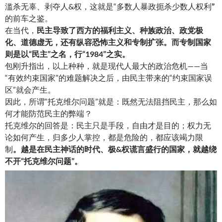
滥杀无辜、剥夺人&权，这就是“多数人暴政扼杀少数人权利
”
的前车之鉴。
在当代，
民主导致了西方的福利主义、种族政治、政党极
化、道德虚无，还有纵容恐怖主义和专制扩张。而专制国家
则是以“民主”之名，行“1984”之实。
包刚升指出，以上种种，就是现代人最大的政治危机——当
“有效约束国家”的难题解决之后，由民主带来的“约束国家误
区”就会产生。
因此，所谓“托克维尔问题”就是：既然无法阻挡民主，那么如
何才能防范民主的弊端？
托克维尔的回答是：民主只是手段，自由才是目的；权力无
论如何产生，归多少人掌控，都是危险的，都应该竭力限
制
。
越是在民主神话的时代、极&权谎言盛行的国家，就越绕
不开“托克维尔问题”。