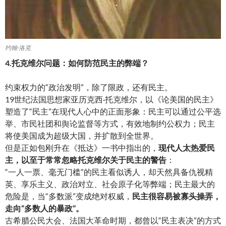
约翰·洛克
4.托克维尔问题：如何防范民主的弊端？
约束权力的“政治发明”，除了限政，还有民主。
19世纪法国思想家亚历克西·托克维尔，以《论美国的民主》
塑造了“民主”在现代人心中的正面形象：民主可以通过公平选
举、市民社团和舆论监督等方式，有效地制约公权力；民主
将使美国成为超级大国，并扩散到全世界。
但是正如包刚升在《抵达》一书中指出的，
现代人太热爱民
主，以至于常常忽略托克维尔关于民主的警告
：
“一人一票、毫无门槛”的民主看似诱人，却天然具备仇视精
英、享乐主义、政治对立、社会原子化等弊端；民主最大的
危险是，当“多数派”变成绝对权威，
民主
很容易被寡头操弄，
走向“多数人的暴政”。
古希腊公民大会、法国大革命时期，都曾以“民主表决”的方式