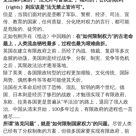
（rights）则应该是“法无禁止皆许可”。
但是，当我们面对的是垄断了军队、警察、经济、司法、宣
传、教育的国家，任何质疑、分化绝对权力的言行，都可能
是危险的、徒劳的。
正如包刚升在《抵达》中回顾的：
在“如何限制权力”的古老命
题上，
人类流血牺牲最多，过程也最为艰难曲折。
英国在建立有限政府之前，历经了内战、独裁、复辟等多次
血腥的动荡。美国则是经过战争、分裂、制宪、党争等危机
之后，其限政法治才逐渐落地。
除了英美，各国限政转型的过程更加艰险。文化传统、国际
局势、偶然事件等等都可能使其夭折。
法国在大革命后经历了恐怖、混乱、软弱的两个世纪。德
国、日本则是经历了惨烈的战败，才勉强实现了有限政府。
东欧、拉美各国更是普遍从“半法治”的路上，退回了强人政
治。中国从清末开始，100多年过去，有限政府的进程也一言
难尽……
所谓“洛克问题”，就是“如何限制国家权力”的问题。
尽管人类
已经有了分权制衡的方案，但很多国家要实现有限政府，前