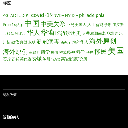
标签
covid-19
philadelphia
AGI
AI
ChatGPT
NVDA
NVIDIA
中国
中美关系
亚裔美国人
人工智能
Prop 16法案
伊朗
俄罗斯
华裔
华人
吃货读历史
大费城湖南老乡群
共和党
利维坦
寇文红
海外原创
新冠病毒
微信
海外华人
川普
拜登
文明
杨振宁
美国
移民
海外原创
留学
科学
种族歧视
王贻芳
疫情
秩序
费城
芯片
苏轼
英伟达
陈刚
高能物理研究所
马克思
隐私政策
近期评论