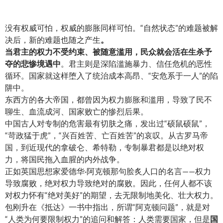
没有权威可怕，权威的膨胀同样可怕。“自然状态”的难题被解
决后，新的难题也随之产生
。
当君主的权力不受约束、被随意滥用，民众就会活在生杀予
夺的悲惨境遇中
。君主则是深陷滥施暴力、信任危机的恶性
循环。国家就这样堕入了统治成本高昂、“安危系于一人”的陷
阱中。
东西方的各大帝国，都曾因为权力膨胀和滥用，导致了民不
聊生、血流成河、国家败亡的惨烈后果。
中国古人对专制的危害最有切肤之痛，发出过“硕鼠硕鼠”，
“苛政猛于虎”，“兴百姓苦、亡百姓苦”的哀叹。从古罗马帝
国，到近现代的拿破仑、希特勒，专制暴君都是以绝对权
力，将国民拖入血腥的内外战争。
正如英国思想家爱德华·阿克顿那句脍炙人口的名言——权力
导致腐败，绝对权力导致绝对的腐败。因此，任何人都不该
对权力怀有“绝对美好”的期望，去无限制地美化、壮大权力。
包刚升在《抵达》一书中指出，所谓“阿克顿问题”，就是对
“人类为何要限制权力”的追问和解答：人类需要国家，但是
国