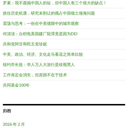
罗素：我不愿揭中国人的短，但中国人有三个很大的缺点！
抓住历史机遇，研究未割让的俄占中国领土领海问题
震荡与思考：一份在中美缝隙中的城市观察
何清涟：台积电美国建厂阻滞竟是因为DEI
共和党阿甘和民主党珍妮
中美、政治、经济、文化走马看花之简单比较
纽约市长批：华人万人大游行是歧视黑人
工作肯定会消失，但原因不在于技术
共同基金100年
归档
2026 年 2 月