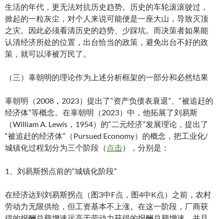
生活的年代，更无法对抗历史趋势。历史的车轮滚滚驶过，
掀起的一粒灰尘，对个人来说可能便是一座大山，导致灭顶
之灾。因此必须看清历史的趋势、少踩坑。而决策者如果能
认清经济所处的位置，出台恰当的政策，避免出台不好的政
策，就可以泽被万民了。
（三）辜朝明的理论作为上述分析框架的一部分和必然结果
辜朝明（2008，2023）提出了“资产负债表衰退”、“被追赶的
经济体”等概念。在辜朝明（2023）中，他拓展了刘易斯
（William A. Lewis，1954）的“二元经济”发展理论，提出了
“被追赶的经济体”（Pursued Economy）的概念，把工业化/
城镇化过程划分为三个阶段（
点击
），分别是：
1、刘易斯拐点前的“城镇化阶段”
在经济达到刘易斯拐点（图3中F点，图4中K点）之前，农村
劳动力无限供给，但工资基本不上涨。在这一阶段，厂商获
得的报酬总额增速远高于劳动力获得的报酬总额增速。并且