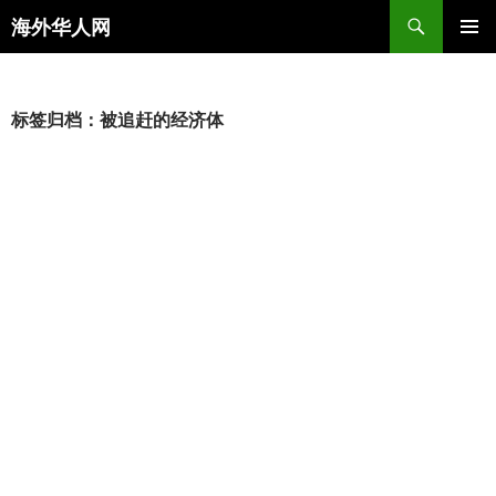
搜
海外华人网
索
跳
主菜单
至
正
文
标签归档：被追赶的经济体