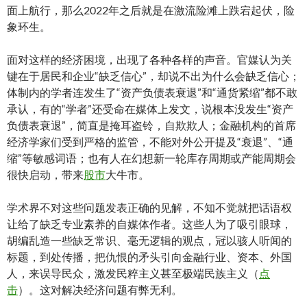
面上航行，那么2022年之后就是在激流险滩上跌宕起伏，险
象环生。
面对这样的经济困境，出现了各种各样的声音。官媒认为关
键在于居民和企业“缺乏信心”，却说不出为什么会缺乏信心；
体制内的学者连发生了“资产负债表衰退”和“通货紧缩”都不敢
承认，有的“学者”还受命在媒体上发文，说根本没发生“资产
负债表衰退”，简直是掩耳盗铃，自欺欺人；金融机构的首席
经济学家们受到严格的监管，不能对外公开提及“衰退”、“通
缩”等敏感词语；也有人在幻想新一轮库存周期或产能周期会
很快启动，带来
股市
大牛市。
学术界不对这些问题发表正确的见解，不知不觉就把话语权
让给了缺乏专业素养的自媒体作者。这些人为了吸引眼球，
胡编乱造一些缺乏常识、毫无逻辑的观点，冠以骇人听闻的
标题，到处传播，把仇恨的矛头引向金融行业、资本、外国
人，来误导民众，激发民粹主义甚至极端民族主义（
点
击
）。这对解决经济问题有弊无利。