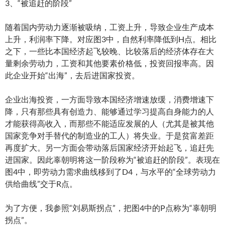
3、“被追赶的阶段”
随着国内劳动力逐渐被吸纳，工资上升，导致企业生产成本
上升，利润率下降。对应图3中，自然利率降低到H点。相比
之下，一些比本国经济起飞较晚、比较落后的经济体存在大
量剩余劳动力，工资和其他要素价格低，投资回报率高。因
此企业开始“出海”，去后进国家投资。
企业出海投资，一方面导致本国经济增速放缓，消费增速下
降，只有那些具有创造力、能够通过学习提高自身能力的人
才能获得高收入，而那些不能适应发展的人（尤其是被其他
国家竞争对手替代的制造业的工人）将失业。于是贫富差距
再度扩大。另一方面会带动落后国家经济开始起飞，追赶先
进国家。因此辜朝明将这一阶段称为“被追赶的阶段”。表现在
图4中，即劳动力需求曲线移到了D4，与水平的“全球劳动力
供给曲线”交于R点。
为了方便，我参照“刘易斯拐点”，把图4中的P点称为“辜朝明
拐点”。