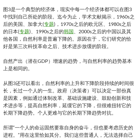
图3是一个典型的经济体，现实中每一个经济体都可以在图3
中找到自己所处的阶段。迄今为止，学术文献揭示，1960s之
后的美国、加拿大(
专题
)，1970s之后的欧元区、1980s之后
的日本(
专题
)、1990s之后的
韩国
、2000s之后的中国以及其
他各国，自然利率是普遍下降的。原因在于，它们研究的恰
好是第三次科技革命之后、技术进步放缓的阶段。
自然产出（潜在GDP）增速的趋势，与自然利率的趋势基本
上是相同的。
从图3还可以看出，自然利率的上升和下降阶段持续的时间很
长，长过一个人的一生。政府（决策者）可以决定一部份真
是因素，例如通过体制改革、基础设施建设、鼓励创新和技
术进步等，提高自然利率，延缓它的下降，但很难扭转它的
长期下降趋势。个人更难与它的长期下降趋势对抗。
所谓“一个人的命运固然要靠自身的奋斗，但也要考虑历史的
进程。”用在这里恰如其分。我们这些普通人，无法选择自己