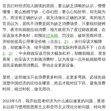
官员们对经济陷入困境的原因，要么缺乏清晰的认识，懵懵
懂懂；要么抱残守缺，心存幻想；要么心知肚明，却无能为
力。而没有正确的认识，就无法做出正确的决策。有的地方
官员以为，居民不消费是因为缺乏消费场景，只要组织烧烤
节、夜市街就能拉动消费；地方政府为了度过财政困难，在
应该放水养鱼时，却预征
过头税
、罚没款，破坏营商环境，
并纷纷提高公用事业价格（点击
1
、
2
）；央行应该大幅降
息，却犹豫不决、缩手缩脚，导致实际利率居高不下（点击
1
、
2
）；中央财政应该尽快大幅加杠杆，却瞻前顾后、畏首
畏尾；在应该大力刺激消费时，以为发放一点补贴就能带动
居民采购耐用消费品、带动企业更新设备。
显然，这些做法只会浪费更多时间，走更多弯路。必须先搞
清楚中国经济的症结在哪里，然后才能对症下药，避免浪费
时间，错过时机，做无用功。
2023年5月，我开始思考经济为什么难以修复的问题，逐渐
从以前习惯用凯恩斯主义和货币主义理论分析问题，转向用