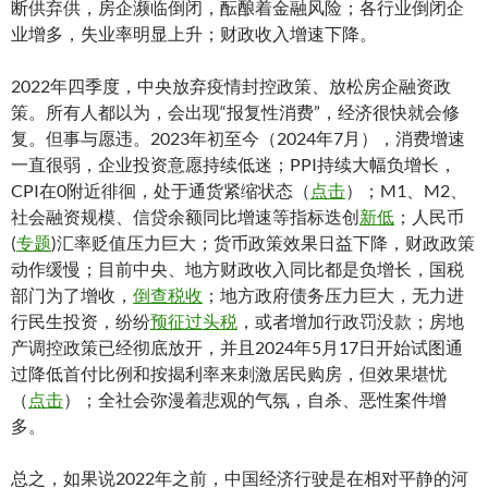
断供弃供，房企濒临倒闭，酝酿着金融风险；各行业倒闭企
业增多，失业率明显上升；财政收入增速下降。
2022年四季度，中央放弃疫情封控政策、放松房企融资政
策。所有人都以为，会出现“报复性消费”，经济很快就会修
复。但事与愿违。2023年初至今（2024年7月），消费增速
一直很弱，企业投资意愿持续低迷；PPI持续大幅负增长，
CPI在0附近徘徊，处于通货紧缩状态（
点击
）；M1、M2、
社会融资规模、信贷余额同比增速等指标迭创
新低
；人民币
(
专题
)汇率贬值压力巨大；货币政策效果日益下降，财政政策
动作缓慢；目前中央、地方财政收入同比都是负增长，国税
部门为了增收，
倒查税收
；地方政府债务压力巨大，无力进
行民生投资，纷纷
预征过头税
，或者增加行政罚没款；房地
产调控政策已经彻底放开，并且2024年5月17日开始试图通
过降低首付比例和按揭利率来刺激居民购房，但效果堪忧
（
点击
）；全社会弥漫着悲观的气氛，自杀、恶性案件增
多。
总之，如果说2022年之前，中国经济行驶是在相对平静的河