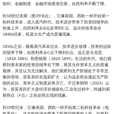
组织、金融制度、金融市场逐渐完善，自然利率不断下降。
到18世纪末期（图3中B点），它像英国、西欧一样开始第一
轮科技革命，进入蒸汽时代。技术进步带来了投资回报率的
快速上升，自然利率从B点反弹到C点。这次科技革命在
1840s结束，机器大生产成为普遍现象。
1850s之后，随着蒸汽革命过去，技术进步放缓，投资的边际
回报率下降，自然利率从C点下降到D点。这正是马克思
（1818-1883）和恩格斯（1820-1895）生活的年代。他们观
察到资本家的投资回报率在下降，将其当作资本主义的普遍
规律，并且认为无法解决。他们观察到无产阶级处于非常悲
惨的境地，贫富差距在急剧扩大，认为这必然会激起无产阶
级的反抗，资本主义制度必将灭亡。不过辜朝明（2023）认
为，贫富差距扩大是经济在城镇化/工业化过程中，跨越刘易
斯拐点（F点）之前必然出现的现象。
到19世纪末，它像美国、西欧一样开始第二轮科技革命（电
气革命）。这次科技进步带来了投资回报率的上升，自然利