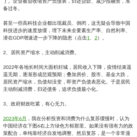
了。企业被迫收缩资产负债表，归还贷款、减少投融资，准
备过冬。
甚至一些高科技企业都出现裁员、倒闭，这无疑会导致中国
科技进步的速度放缓，埋下未来全要素生产率、自然利率、
潜在GDP增速进一步下降的隐患（点击
1
、
2
）。
2、居民资产缩水，主动削减消费。
2022年各地长时间大面积封城，居民收入下降，疫情结束遥
遥无期，逐渐形成悲观预期；叠加房价、股市、基金大跌，
居民资产缩水，负债却没变，即资产负债表恶化。于是居民
主动削减消费，归还债务，追求负债最小化。
3、政府财政吃紧，有心无力。
2023年6月
，我在分析投资和消费为什么复苏缓慢时，认为
中国经济在下图6右上方绿色方框那里。如果没有强有力的政
策配合，单纯靠经济自发地调整、然后复苏，是一个非常漫