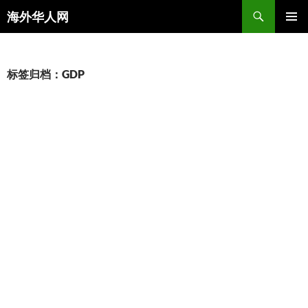
搜
海外华人网
索
跳
主菜单
至
正
文
标签归档：GDP