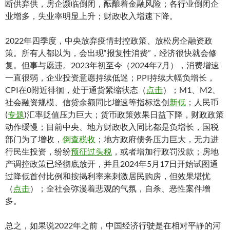
断供弃供，房企濒临倒闭，酝酿着金融风险；各行业倒闭企
业增多，失业率明显上升；财政收入增速下降。
2022年四季度，中央放弃疫情封控政策、放松房企融资政
策。所有人都以为，会出现“报复性消费”，经济很快就会修
复。但事与愿违。2023年初至今（2024年7月），消费增速
一直很弱，企业投资意愿持续低迷；PPI持续大幅负增长，
CPI在0附近徘徊，处于通货紧缩状态（
点击
）；M1、M2、
社会融资规模、信贷余额同比增速等指标迭创
新低
；人民币
(
专题
)汇率贬值压力巨大；货币政策效果日益下降，财政政策
动作缓慢；目前中央、地方财政收入同比都是负增长，国税
部门为了增收，
倒查税收
；地方政府债务压力巨大，无力进
行民生投资，纷纷
预征过头税
，或者增加行政罚没款；房地
产调控政策已经彻底放开，并且2024年5月17日开始试图通
过降低首付比例和按揭利率来刺激居民购房，但效果堪忧
（
点击
）；全社会弥漫着悲观的气氛，自杀、恶性案件增
多。
总之，如果说2022年之前，中国经济行驶是在相对平静的河