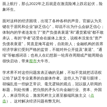
面上航行，那么2022年之后就是在激流险滩上跌宕起伏，险
象环生。
面对这样的经济困境，出现了各种各样的声音。官媒认为关
键在于居民和企业“缺乏信心”，却说不出为什么会缺乏信心；
体制内的学者连发生了“资产负债表衰退”和“通货紧缩”都不敢
承认，有的“学者”还受命在媒体上发文，说根本没发生“资产
负债表衰退”，简直是掩耳盗铃，自欺欺人；金融机构的首席
经济学家们受到严格的监管，不能对外公开提及“衰退”、“通
缩”等敏感词语；也有人在幻想新一轮库存周期或产能周期会
很快启动，带来
股市
大牛市。
学术界不对这些问题发表正确的见解，不知不觉就把话语权
让给了缺乏专业素养的自媒体作者。这些人为了吸引眼球，
胡编乱造一些缺乏常识、毫无逻辑的观点，冠以骇人听闻的
标题，到处传播，把仇恨的矛头引向金融行业、资本、外国
人，来误导民众，激发民粹主义甚至极端民族主义（
点
击
）。这对解决经济问题有弊无利。