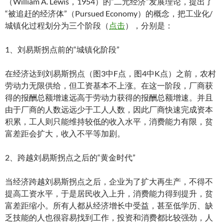
（William A. Lewis，1954）的“二元经济”发展理论，提出了
“被追赶的经济体”（Pursued Economy）的概念，把工业化/
城镇化过程划分为三个阶段（
点击
），分别是：
1、刘易斯拐点前的“城镇化阶段”
在经济达到刘易斯拐点（图3中F点，图4中K点）之前，农村
劳动力无限供给，但工资基本不上涨。在这一阶段，厂商获
得的报酬总额增速远高于劳动力获得的报酬总额增速。并且
由于厂商的人数远远少于工人人数，因此厂商快速完成资本
积累，工人则只能维持较低的收入水平，消费能力有限，贫
富差距会扩大，收入不平等加剧。
2、跨越刘易斯拐点之后的“黄金时代”
当经济跨越刘易斯拐点之后，企业为了扩大再生产，不得不
提高工资水平，于是居民收入上升，消费能力得到提升，贫
富差距缩小。所有人都从经济增长中受益，甚至低学历、缺
乏技能的人也很容易找到工作，投资和消费都比较强劲，人