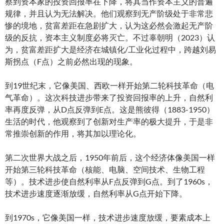
察到资本家的投资回报率在下降，将其当作资本主义的普遍
规律，并且认为无法解决。他们观察到无产阶级处于非常悲
惨的境地，贫富差距在急剧扩大，认为这必然会激起无产阶
级的反抗，资本主义制度必将灭亡。不过辜朝明（2023）认
为，贫富差距扩大是经济在城镇化/工业化过程中，跨越刘易
斯拐点（F点）之前必然出现的现象。
到19世纪末，它像美国、西欧一样开始第二轮科技革命（电
气革命）。这次科技进步带来了投资回报率的上升，自然利
率再度反弹，从D点反弹到E点。这是熊彼得（1883-1950）
生活的时代，他观察到了创新对生产率的极大提升，于是非
常推崇创新的作用，将其加以理论化。
第二次世界大战之后，1950年前后，这个经济体像美国一样
开始第三轮科技革命（核能、电脑、空间技术、生物工程
等）。技术进步使自然利率从F点反弹到G点。到了1960s，
技术进步速度逐渐放缓，自然利率从G点开始下降。
到1970s，它像美国一样，技术进步速度放缓，要素成本上