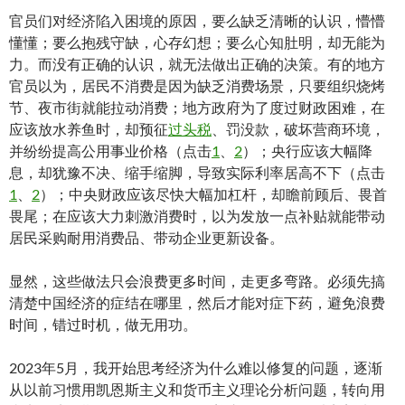
官员们对经济陷入困境的原因，要么缺乏清晰的认识，懵懵
懂懂；要么抱残守缺，心存幻想；要么心知肚明，却无能为
力。而没有正确的认识，就无法做出正确的决策。有的地方
官员以为，居民不消费是因为缺乏消费场景，只要组织烧烤
节、夜市街就能拉动消费；地方政府为了度过财政困难，在
应该放水养鱼时，却预征
过头税
、罚没款，破坏营商环境，
并纷纷提高公用事业价格（点击
1
、
2
）；央行应该大幅降
息，却犹豫不决、缩手缩脚，导致实际利率居高不下（点击
1
、
2
）；中央财政应该尽快大幅加杠杆，却瞻前顾后、畏首
畏尾；在应该大力刺激消费时，以为发放一点补贴就能带动
居民采购耐用消费品、带动企业更新设备。
显然，这些做法只会浪费更多时间，走更多弯路。必须先搞
清楚中国经济的症结在哪里，然后才能对症下药，避免浪费
时间，错过时机，做无用功。
2023年5月，我开始思考经济为什么难以修复的问题，逐渐
从以前习惯用凯恩斯主义和货币主义理论分析问题，转向用