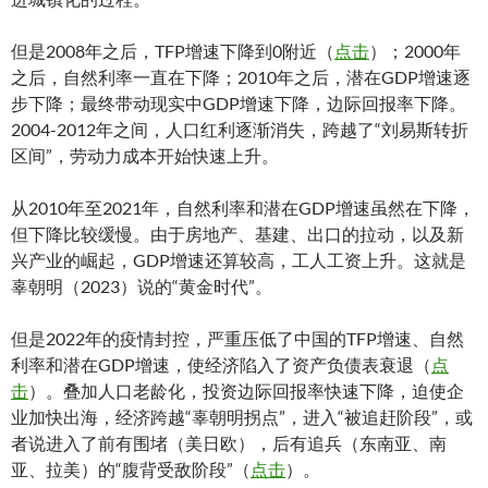
但是2008年之后，TFP增速下降到0附近（
点击
）；2000年
之后，自然利率一直在下降；2010年之后，潜在GDP增速逐
步下降；最终带动现实中GDP增速下降，边际回报率下降。
2004-2012年之间，人口红利逐渐消失，跨越了“刘易斯转折
区间”，劳动力成本开始快速上升。
从2010年至2021年，自然利率和潜在GDP增速虽然在下降，
但下降比较缓慢。由于房地产、基建、出口的拉动，以及新
兴产业的崛起，GDP增速还算较高，工人工资上升。这就是
辜朝明（2023）说的“黄金时代”。
但是2022年的疫情封控，严重压低了中国的TFP增速、自然
利率和潜在GDP增速，使经济陷入了资产负债表衰退（
点
击
）。叠加人口老龄化，投资边际回报率快速下降，迫使企
业加快出海，经济跨越“辜朝明拐点”，进入“被追赶阶段”，或
者说进入了前有围堵（美日欧），后有追兵（东南亚、南
亚、拉美）的“腹背受敌阶段”（
点击
）。