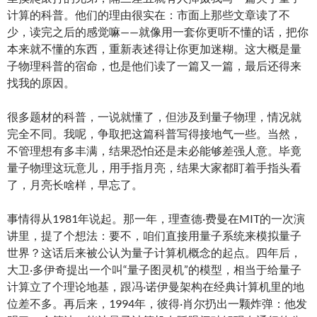
计算的科普。他们的理由很实在：市面上那些文章读了不
少，读完之后的感觉嘛——就像用一套你更听不懂的话，把你
本来就不懂的东西，重新表述得让你更加迷糊。这大概是量
子物理科普的宿命，也是他们读了一篇又一篇，最后还得来
找我的原因。
很多题材的科普，一说就懂了，但涉及到量子物理，情况就
完全不同。我呢，争取把这篇科普写得接地气一些。当然，
不管理想有多丰满，结果恐怕还是未必能够差强人意。毕竟
量子物理这玩意儿，用手指月亮，结果大家都盯着手指头看
了，月亮长啥样，早忘了。
事情得从1981年说起。那一年，理查德·费曼在MIT的一次演
讲里，提了个想法：要不，咱们直接用量子系统来模拟量子
世界？这话后来被公认为量子计算机概念的起点。四年后，
大卫·多伊奇提出一个叫“量子图灵机”的模型，相当于给量子
计算立了个理论地基，跟冯·诺伊曼架构在经典计算机里的地
位差不多。再后来，1994年，彼得·肖尔扔出一颗炸弹：他发