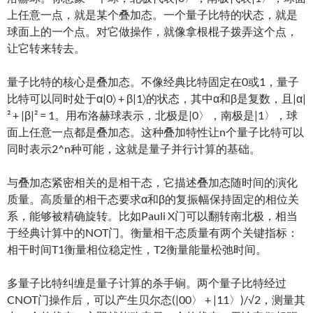
上任意一点，就是某个叠加态。一个量子比特的状态，就是
球面上的一个点。对它做操作，就像拿根棍子拨弄这个点，
让它转来转去。
量子比特的核心是叠加态。不像经典比特固定在0或1，量子
比特可以同时处于α|0〉 + β|1〉的状态，其中α和β是复数，且|α|
² + |β|² = 1。用布洛赫球表示，北极是|0〉，南极是|1〉，球
面上任意一点都是叠加态。这种叠加特性让n个量子比特可以
同时表示2^n种可能，这就是量子并行计算的基础。
与叠加态紧密相关的是相干态，它描述叠加态随时间的演化
质量。高质量的相干态要求α和β的复振幅保持固定的相位关
系，能够被精确旋转。比如Pauli X门可以翻转南北极，相当
于经典计算中的NOT门。衡量相干态质量有两个关键指标：
相干时间T1衡量相位稳定性，T2衡量能量松弛时间。
多量子比特纠缠是量子计算的杀手锏。两个量子比特经过
CNOT门操作后，可以产生贝尔态(|00〉 + |11〉)/√2，测量其