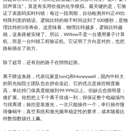
回声算法”，算是有实用价值的化学模拟。最关键的是，它验
证了表面码实时纠错：每过一段周期，自动检测并纠正49比
特阵列里的错误。逻辑比特的相干时间达到了100微秒，是物
理比特的5倍寿命。这意味着，物理比特越多，逻辑比特越
稳，这条路被实锤了。所以，Willow不是一台通用量子计算
机，而是一台纠错工程验证机。它证明了方向是对的，也把
路标插在了前方。
除了超导，还有别的路子在悄悄赶路。
离子阱这条路，代表玩家是IonQ和Honeywell，国内中科大
的郭光灿院士团队也在拼命追赶。它的优点是操控精度极
高，单比特门保真度能做到99.99%以上。但缺点也很明显：
难扩展。你想把上千个离子排成一列，得保证整个电磁场均
匀得离谱；操控是靠激光，一次只能操作一个，串行操作慢
得像蜗牛；真空系统和激光频率稳定性的要求，成本随着比
特数指数级往上飙。