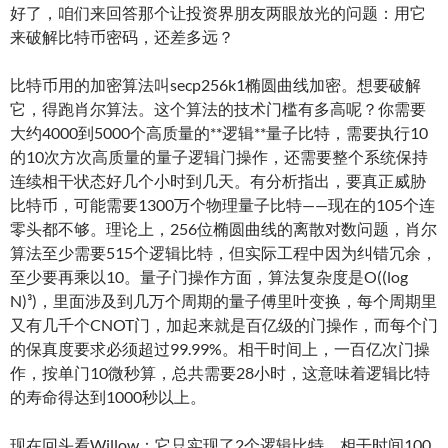
好了，咱们来回答那个让投资界朋友两眼放光的问题：用它
来破解比特币密码，还差多远？
比特币用的加密算法叫secp256k1椭圆曲线加密。想要破解
它，得跑肖尔算法。这个算法的技术门槛有多高呢？你需要
大约4000到5000个高质量的**逻辑**量子比特，需要执行10
的10次方次高质量的量子逻辑门操作，还需要整个系统保持
连续相干状态好几个小时到几天。有分析指出，要真正威胁
比特币，可能需要1300万个物理量子比特——现在的105个连
零头都不够。理论上，256位椭圆曲线的离散对数问题，肖尔
算法至少需要515个逻辑比特，但实际工程中因为纠错冗余，
至少要再乘以10。量子门操作方面，算法复杂度是O((log
N)³)，里面涉及到几万个周期的量子傅里叶变换，每个周期里
又有几千个CNOT门，加起来就是百亿级的门操作，而每个门
的保真度要求必须超过99.99%。相干时间上，一百亿次门操
作，按单门10微秒算，总共需要28小时，这意味着逻辑比特
的寿命得达到1000秒以上。
现在回头看Willow：它只实现了2个逻辑比特，相干时间100