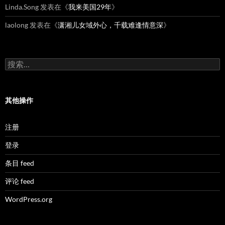
Linda.Song
发表在《
我来美国29年
》
laolong
发表在《
潇湘儿女域外心，千载难逢情意深
》
搜
索：
其他操作
注册
登录
条目 feed
评论 feed
WordPress.org