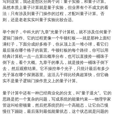
写到这里，我还是想区分两个词：量子实验，和量子计算。
虽然本质上量子计算就是量子实验，但业界有个不成文的看
法：只有涉及到量子门操作的过程，才配叫量子计算。否
则，还是老老实实叫量子实验比较合适。
举个例子，中科大的“九章”光量子计算机，就不涉及任何量子
逻辑门操作。它的过程更像一个牛顿钉板——就是那种上面钉
满钉子，下面分成好多格子，你从顶上丢一堆小球，看它们
最后落在哪个格子的装置。牛顿钉板的每个路径，你可以用
经典计算机一点一点算出概率分布，也可以直接拎一桶珠子
倒下去，看个大概。九章干的事儿，就是接拎一桶珠子倒下
去， 然后观察结果。它不操控单个光子，只统计最后有多少
光子落在哪个探测器里。这活儿干得比经典超算快，但它确
实不是量子逻辑门操作意义上的量子计算。
量子计算中还有一种已经商业化的分支，叫“量子退火”。它的
思路是把一个复杂的问题，写成系统的能量约束——物理学家
管这叫哈密顿量，然后把系统扔到一个高能态，让它自己慢
慢往下蹦跶，最后落到最低能量状态，这个状态就是问题的