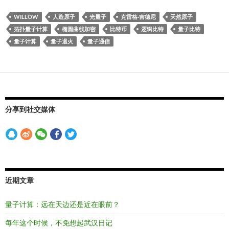
WILLOW
人造原子
光量子
克雷格·吉德尼
天然原子
拓扑量子计算
椭圆曲线加密
比特币
逻辑比特
量子比特
量子计算
量子退火
量子通信
分享到社交媒体
近期文章
量子计算：远在天边还是近在眼前？
每年这个时候，不免想起武汉日记