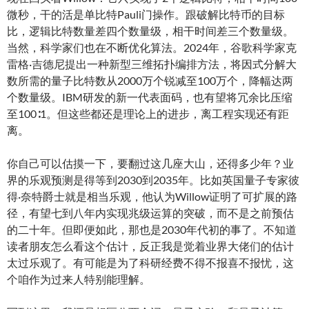
微秒，干的活是单比特Pauli门操作。跟破解比特币的目标
比，逻辑比特数量差四个数量级，相干时间差三个数量级。
当然，科学家们也在不断优化算法。2024年，谷歌科学家克
雷格·吉德尼提出一种新型三维拓扑编排方法，将因式分解大
数所需的量子比特数从2000万个锐减至100万个，降幅达两
个数量级。IBM研发的新一代表面码，也有望将冗余比压缩
至100∶1。但这些都还是理论上的进步，离工程实现还有距
离。
你自己可以估摸一下，要翻过这几座大山，还得多少年？业
界的乐观预测是得等到2030到2035年。比如英国量子专家彼
得·奈特爵士就是相当乐观，他认为Willow证明了可扩展的路
径，有望七到八年内实现兆级运算的突破，而不是之前预估
的二十年。但即便如此，那也是2030年代初的事了。不知道
读者朋友怎么看这个估计，反正我是觉着业界大佬们的估计
太过乐观了。有可能是为了科研经费不得不报喜不报忧，这
个咱作为过来人特别能理解。