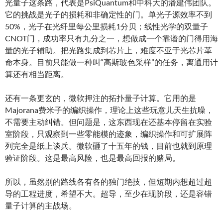
光量子这条路，代表是PsiQuantum和中科大的潘建伟团队。
它的挑战是光子的损耗和非确定性的门。单光子源效率不到
50%，光子在光纤里每公里损耗1分贝；线性光学的双量子
CNOT门，成功率只有九分之一，想做成一个靠谱的门得用海
量的光子辅助。把光路集成到芯片上，难度不亚于光芯片革
命本身。目前只能做一种叫“高斯玻色采样”的任务，离通用计
算还有相当距离。
还有一条更玄的，微软押注的拓扑量子计算。它用的是
Majorana费米子的编织操作，理论上这些玩意儿天生抗噪，
不需要主动纠错。但问题是，这东西现在还基本停留在实验
室阶段，只观察到一些零能模的迹象，编织操作和可扩展阵
列完全是纸上谈兵。微软砸了十五年的钱，目前也就到原理
验证阶段。这是最高风险，也是最高回报的赌局。
所以，虽然别的路线各有各的独门绝技，但短期内想超过超
导的工程进度，希望不大。超导，至少在现阶段，还是容错
量子计算的主战场。