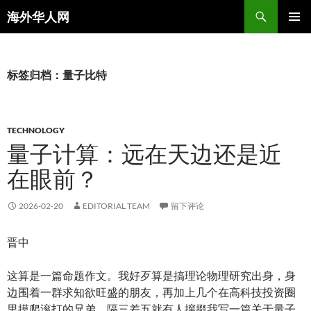
搜
海外华人网
索
跳
主菜单
至
正
文
标签归档：量子比特
TECHNOLOGY
量子计算：远在天边还是近
在眼前？
2026-02-20
EDITORIAL TEAM
留下评论
晋中
这算是一篇命题作文。我好歹算是搞理论物理研究出身，身
边围着一群求知欲旺盛的朋友，再加上几个在高科技投资圈
里摸爬滚打的兄弟，隔三差五就有人撺掇我写一篇关于量子