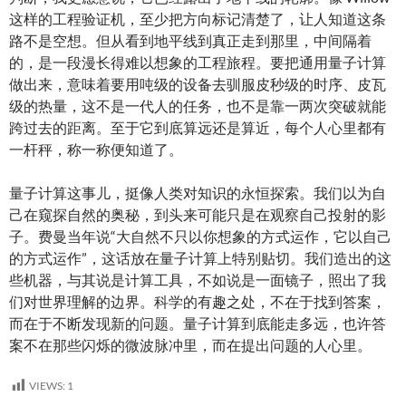
这样的工程验证机，至少把方向标记清楚了，让人知道这条
路不是空想。但从看到地平线到真正走到那里，中间隔着
的，是一段漫长得难以想象的工程旅程。要把通用量子计算
做出来，意味着要用吨级的设备去驯服皮秒级的时序、皮瓦
级的热量，这不是一代人的任务，也不是靠一两次突破就能
跨过去的距离。至于它到底算远还是算近，每个人心里都有
一杆秤，称一称便知道了。
量子计算这事儿，挺像人类对知识的永恒探索。我们以为自
己在窥探自然的奥秘，到头来可能只是在观察自己投射的影
子。费曼当年说“大自然不只以你想象的方式运作，它以自己
的方式运作”，这话放在量子计算上特别贴切。我们造出的这
些机器，与其说是计算工具，不如说是一面镜子，照出了我
们对世界理解的边界。科学的有趣之处，不在于找到答案，
而在于不断发现新的问题。量子计算到底能走多远，也许答
案不在那些闪烁的微波脉冲里，而在提出问题的人心里。
VIEWS:
1