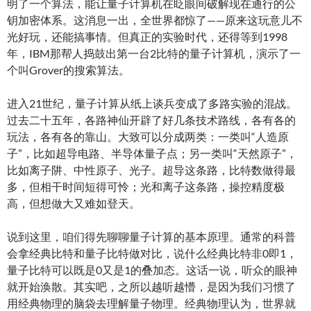
明了一个算法，能让量子计算机在眨眼间破解现在通行的公
钥加密体系。这消息一出，全世界都惊了——原来这玩意儿不
光好玩，还能搞事情。但真正的实验时代，还得等到1998
年，IBM那帮人捣鼓出第一台2比特的量子计算机，演示了一
个叫Grover的搜索算法。
进入21世纪，量子计算从纸上谈兵变成了多路实验的混战。
过去二十五年，各路神仙开辟了好几条技术路线，各有各的
玩法，各有各的靠山。大致可以分成两类：一类叫“人造原
子”，比如超导电路、半导体量子点；另一类叫“天然原子”，
比如离子阱、中性原子、光子。超导这条路，比特数做得最
多，但相干时间短得可怜；光和离子这条路，操控精度极
高，但想做大又难如登天。
说到这里，咱们得先聊聊量子计算的基本原理。通常的科普
会拿经典比特和量子比特做对比，说什么经典比特非0即1，
量子比特可以既是0又是1的叠加态。这话一说，听众的眼神
就开始涣散。其实吧，之所以越听越懵，是因为我们习惯了
用经典物理的脑袋去理解量子物理。经典物理认为，世界就