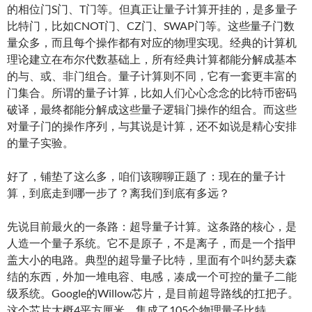
的相位门S门、T门等。但真正让量子计算开挂的，是多量子
比特门，比如CNOT门、CZ门、SWAP门等。这些量子门数
量众多，而且每个操作都有对应的物理实现。经典的计算机
理论建立在布尔代数基础上，所有经典计算都能分解成基本
的与、或、非门组合。量子计算则不同，它有一套更丰富的
门集合。所谓的量子计算，比如人们心心念念的比特币密码
破译，最终都能分解成这些量子逻辑门操作的组合。而这些
对量子门的操作序列，与其说是计算，还不如说是精心安排
的量子实验。
好了，铺垫了这么多，咱们该聊聊正题了：现在的量子计
算，到底走到哪一步了？离我们到底有多远？
先说目前最火的一条路：超导量子计算。这条路的核心，是
人造一个量子系统。它不是原子，不是离子，而是一个指甲
盖大小的电路。典型的超导量子比特，里面有个叫约瑟夫森
结的东西，外加一堆电容、电感，凑成一个可控的量子二能
级系统。Google的Willow芯片，是目前超导路线的扛把子。
这个芯片大概4平方厘米，集成了105个物理量子比特。