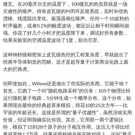
微瓦。在20毫开尔文的温度下，100微瓦的热负荷就是一场
灾难性的噪声。得有皮瓦级的PI闭环反馈系统，实时补偿热
漂移、线缆阻抗变化、振荡器相位噪声。任何一个10皮秒的
时序偏差，或者0.1%的幅度波动，都足以让相干时间瞬间崩
塌。你花了好几个小时才把温度降下来，调试好所有参数，
结果实验室的空调温度波动了1度，前功尽弃。
这种纳秒级精密加上皮瓦级热控的工程复杂度，早就超出了
经典半导体制造的范畴。这才是超导量子计算商业化路上最
大的拦路虎。
但即使如此，Willow还是做出了些实际的东西。它能干啥？
首先，它跑了一个叫“随机电路采样”的任务：105个物理比特
运行随机量子电路，5分钟生成一个概率分布。这个分布，如
果用现在最快的经典超算来模拟，得花10的25次方年——比
宇宙的年龄还长。这就是所谓的“量子优越性”，虽然没啥实用
价值，但证明我确实比你强。其次，它用那一两个逻辑比
特，模拟了15到28个原子的分子相互作用。这活儿干得比经
典超算快1.3万倍，结果还跟核磁共振实验对得上。这叫“量子