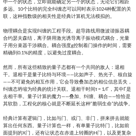
中一个的状态，立即就能确定另一个的状态，无论它们相距
多远。10个比特的完全纠缠态可以同时表示1024种配置的关
联，这种指数级的相关性是经典计算机无法模拟的。
物理耦合是实现纠缠的工程手段。超导路线用微波谐振器耦
合约瑟夫森结，离子阱用激光诱导离子振动模式耦合，光量
子用分束器干涉耦合。耦合强度g控制着门操作的时间，需要
精确到0.1%的精度，以避免过度耦合。
然而，所有这些精致的量子态都有一个共同的敌人：退相
干。退相干是量子比特与环境——比如声子、热光子、核自旋
——不可避免的相互作用，它会导致叠加态的相位信息丢失，
纠缠态坍缩为经典的统计关联。退相干时间τ = 1/Γ，其中Γ是
去相干率。量子计算的魔力——叠加、纠缠、耦合——恰恰是
其软肋，工程化的核心就是不断延长这种“脆弱生命”的战争。
经典计算有逻辑门，比如与门、或门、非门，拼来拼去就能
算出任何东西。量子计算也一样，有单量子比特门，比如前
面提到的X门，还有让状态在赤道上转圈的H门，以及更复杂