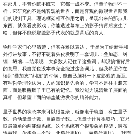
在那儿，不管你瞧不瞧它，它都一成不变。但量子物理不一
样，它研究的不是纯客观的世界，而是客观的微观世界跟我
们的观测工具、理论框架相互作用之后，呈现出来的那点儿
东西。就像看皮影戏，你能透过幕布上的影子猜背后发生了
啥，但你不能说那些影子代表的就是背后的真人。
物理学家们心里清楚，但实在难以表达， 于是为了给新手和
外行讲故事，不得不硬着头皮发明了一套词儿：叠加态、纠
缠、坍缩……结果呢，大多数人记住了这些词，却没搞懂背后
的意思。我自觉也没本事完全绕过这套词儿，但我希望你在
读到“叠加态”“纠缠”的时候，能自己脑补一下皮影戏的画面。
有种哲学理论认为，人的知识是先验的，学习不是往里装东
西，而是唤醒脑子里已有的记忆。我没能力说清量子层面的
真相，但希望上面的铺垫能激发你的脑补能力。
量子世界的状态本来可以很复杂，就像电子轨道，有主量子
数、角动量量子数、自旋量子数……但量子计算很取巧，它只
取最简单的两能级系统。这个系统有个很形象的模型，叫布
洛赫球。你想象一个球，北极代表|0〉，南极代表|1〉，球面