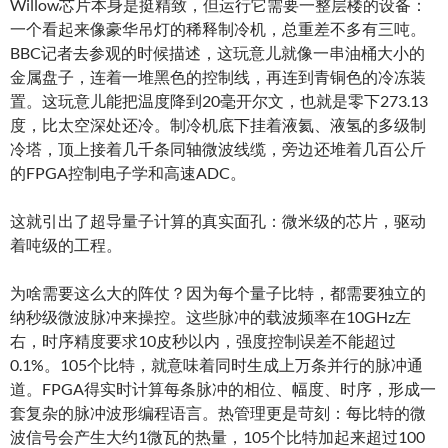
Willow芯片本身是挺精致，但运行它需要一整层楼的设备：
一个看起来像豪华吊灯的稀释制冷机，总重差不多有三吨。
BBC记者去参观的时候描述，这玩意儿就像一串油桶大小的
金属盘子，连着一堆黑色的控制线，再连到青铜色的冷冻装
置。这玩意儿能把温度降到20毫开尔文，也就是零下273.13
度，比太空深处还冷。制冷机底下挂着液氦、液氢的多级制
冷塔，顶上接着几千条同轴微波线缆，旁边还堆着几百公斤
的FPGA控制电子学和高速ADC。
这就引出了超导量子计算的真实面孔：微米级的芯片，驱动
着吨级的工程。
为啥需要这么大的阵仗？因为每个量子比特，都需要独立的
纳秒级微波脉冲来操控。这些脉冲的载波频率在10GHz左
右，时序精度要求10皮秒以内，强度控制误差不能超过
0.1%。105个比特，就意味着同时生成上万条并行的脉冲通
道。FPGA得实时计算每条脉冲的相位、幅度、时序，形成一
套复杂的脉冲波形编程语言。热管理更是苛刻：每比特的微
波信号会产生大约1微瓦的热量，105个比特加起来超过100