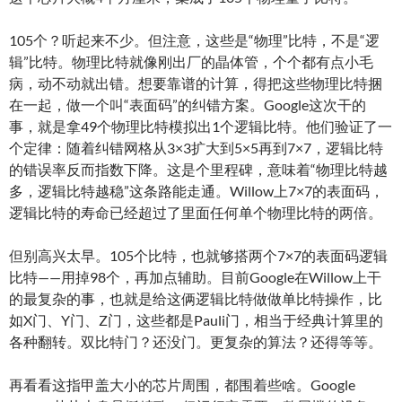
105个？听起来不少。但注意，这些是“物理”比特，不是“逻
辑”比特。物理比特就像刚出厂的晶体管，个个都有点小毛
病，动不动就出错。想要靠谱的计算，得把这些物理比特捆
在一起，做一个叫“表面码”的纠错方案。Google这次干的
事，就是拿49个物理比特模拟出1个逻辑比特。他们验证了一
个定律：随着纠错网格从3×3扩大到5×5再到7×7，逻辑比特
的错误率反而指数下降。这是个里程碑，意味着“物理比特越
多，逻辑比特越稳”这条路能走通。Willow上7×7的表面码，
逻辑比特的寿命已经超过了里面任何单个物理比特的两倍。
但别高兴太早。105个比特，也就够搭两个7×7的表面码逻辑
比特——用掉98个，再加点辅助。目前Google在Willow上干
的最复杂的事，也就是给这俩逻辑比特做做单比特操作，比
如X门、Y门、Z门，这些都是Pauli门，相当于经典计算里的
各种翻转。双比特门？还没门。更复杂的算法？还得等等。
再看看这指甲盖大小的芯片周围，都围着些啥。Google