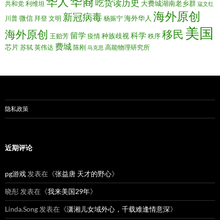
华裔
华人
吃货读历史
大费城湖南老乡群
共和党
利维坦
寇文红
海外原创
新冠病毒
微信
海外华人
川普
拜登
文明
杨振宁
美国
移民
海外原创
留学
科学
种族歧视
王贻芳
疫情
秩序
费城
芯片
苏轼
英伟达
陈刚
高能物理研究所
马克思
隐私政策
近期评论
pg游戏
发表在《
张益唐 天才的野心
》
晓彤
发表在《
我来美国29年
》
Linda.Song
发表在《
潇湘儿女域外心，千载难逢情意深
》