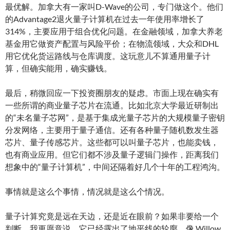
最优解。加拿大有一家叫D-Wave的公司，专门做这个。他们
的Advantage2退火量子计算机在过去一年使用率增长了
314%，主要应用于组合优化问题。在金融领域，加拿大养老
基金用它做资产配置与风险平价；在物流领域，大众和DHL
用它优化货运路线与仓库调度。这玩意儿不算通用量子计
算，但确实能用，确实赚钱。
最后，稍微回应一下投资圈朋友的疑虑。市面上现在确实有
一些所谓的商业量子芯片在流通。比如北京大学最近研制出
的“未名量子芯网”，是基于集成光量子芯片的大规模量子密钥
分发网络，主要用于量子通信。还有各种量子随机数发生器
芯片、量子传感芯片。这些都可以叫量子芯片，也能卖钱，
也有商业应用。但它们都不涉及量子逻辑门操作，距离我们
想象中的“量子计算机”，中间还隔着好几个十年的工程鸿沟。
事情就是这么个事情，情况就是这么个情况。
量子计算究竟是远在天边，还是近在眼前？如果非要给一个
判断，我更愿意说，它已经露出了地平线的轮廓。像 Willow