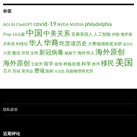
标签
covid-19
philadelphia
AGI
AI
ChatGPT
NVDA
NVIDIA
中国
中美关系
亚裔美国人
人工智能
Prop 16法案
伊朗
俄罗斯
华裔
华人
吃货读历史
大费城湖南老乡群
共和党
利维坦
寇文红
海外原创
新冠病毒
微信
海外华人
川普
拜登
文明
杨振宁
美国
移民
海外原创
留学
科学
种族歧视
王贻芳
疫情
秩序
费城
芯片
苏轼
英伟达
陈刚
高能物理研究所
马克思
隐私政策
近期评论