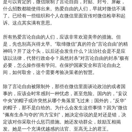
是可以肯定的，微信限制了言论自由，封贴、封号、屏蔽，
什么招数都能使得出来。热爱自由的人们，早就对微信不满
了。已经有一些组织和个人在微信里面宣传对微信检举和起
诉。这点其实满有意思。
所有热爱言论自由的人们，应该非常欢迎美帝的措施。但
是，先也别高兴得太早。”取缔微信“真的符合”言论自由“的精
神吗？开了这个头，以后还会发生什么？法治社会是不是应
该以法律，代替行政命令？虽然封杀“对言论自由的封杀”极有
必要，怎么操作很有学问。在保护国家安全和言论自由之
间，如何取舍，这个需要考验决策者的智慧。
除了言论自由被限制外，那些在微信里面谈论政治的或者国
事的，应该会时常感到一种忧虑，甚至危险。国内的，“妄议
中央”的帽子或许突然从哪个角落里飞过来；国外的，“反华”
的帽子，那不是白给的。为什么会发生这些事情？因为”微信
“佩有生杀与夺的“尚方宝剑”，她决定你说的是对还是错，决
定该对你采取什么惩罚措施。她还发动群众，鼓励互相揭
发。她是一个充满优越感的法官、至高无上的君王。