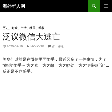
搜
海外华人网
索
跳
主菜单
至
正
文
历史
、
时政
、
生活
、
移民
、
维权
泛议微信大逃亡
2020-07-18
LAOLONG
留下评论
美华们以前是在微信里面忙乎，最近又多了一件事情，为了
“微信”忙乎 — 为之喜、为之愁、为之吵架、为之“割袍断义” …
反正是不亦乐乎。