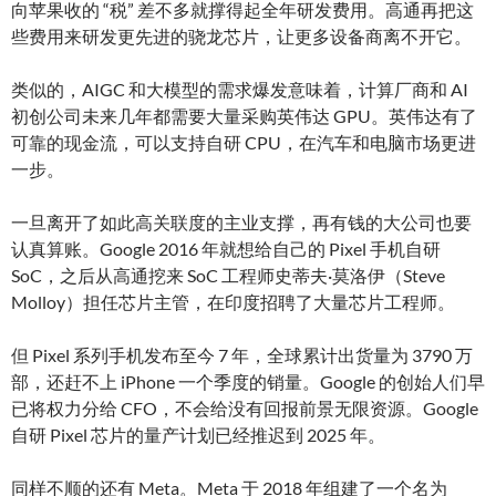
向苹果收的 “税” 差不多就撑得起全年研发费用。高通再把这
些费用来研发更先进的骁龙芯片，让更多设备商离不开它。
类似的，AIGC 和大模型的需求爆发意味着，计算厂商和 AI
初创公司未来几年都需要大量采购英伟达 GPU。英伟达有了
可靠的现金流，可以支持自研 CPU，在汽车和电脑市场更进
一步。
一旦离开了如此高关联度的主业支撑，再有钱的大公司也要
认真算账。Google 2016 年就想给自己的 Pixel 手机自研
SoC，之后从高通挖来 SoC 工程师史蒂夫·莫洛伊（Steve
Molloy）担任芯片主管，在印度招聘了大量芯片工程师。
但 Pixel 系列手机发布至今 7 年，全球累计出货量为 3790 万
部，还赶不上 iPhone 一个季度的销量。Google 的创始人们早
已将权力分给 CFO，不会给没有回报前景无限资源。Google
自研 Pixel 芯片的量产计划已经推迟到 2025 年。
同样不顺的还有 Meta。Meta 于 2018 年组建了一个名为