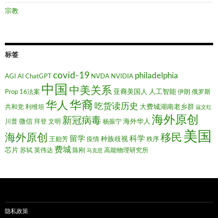
宗教
标签
covid-19
philadelphia
AGI
AI
ChatGPT
NVDA
NVIDIA
中国
中美关系
亚裔美国人
人工智能
Prop 16法案
伊朗
俄罗斯
华裔
华人
吃货读历史
大费城湖南老乡群
共和党
利维坦
寇文红
海外原创
新冠病毒
微信
海外华人
川普
拜登
文明
杨振宁
美国
移民
海外原创
留学
科学
种族歧视
王贻芳
疫情
秩序
费城
芯片
苏轼
英伟达
陈刚
高能物理研究所
马克思
隐私政策