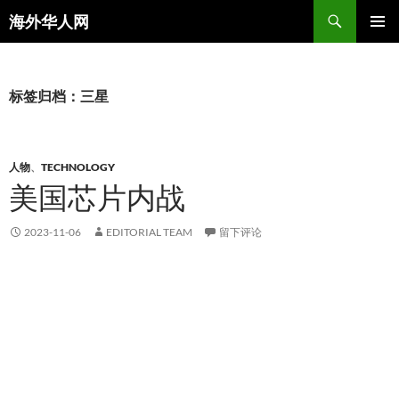
搜
海外华人网
索
跳
主菜单
至
正
文
标签归档：三星
人物
、
TECHNOLOGY
美国芯片内战
2023-11-06
EDITORIAL TEAM
留下评论