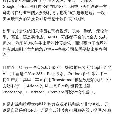
取代政府机构成为硅谷的最大客户。苹果、英伟达、
Google、Meta 等科技公司在此诞生。科技巨头们盘踞一方，
赚走各自行业里的大多数利润，也离 “硅” 越来越远。一度，
美国最重要的科技公司都专精于软件或互联网。
如果芯片需求依旧只停留在现有视频、表格、游戏，无论苹
果、高通，还是英伟达、AMD，可能都不会如此全力以赴。
但 AI、汽车和 XR 催生出新的计算需求，而消费电子市场的
停滞则加剧了竞争的急迫性——每家公司都需要挤出更多利
润。
目前 AI 已经有一些实际应用诞生。微软想把名为 “Copilot” 的
AI 助手塞进 Office 365、Bing 搜索、Outlook 邮件等几乎一
切生产力工具里；苹果在用 Transformer 模型改进输入法（中
文还不行）；Adobe 的 AI 工具 Firefly 也将集成进
Photoshop、Illustrator、Premiere 等设计软件当中。
但是训练和推理大模型的算力资源消耗和成本非常夸张。无
论是自己采购 GPU、还是向云计算商租用服务器，提供 AI 服