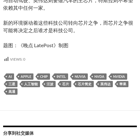
与自动驾驶、英伟达则要做汽车的主芯片，特斯拉则不希望
依赖其中任何一家。
新的环境驱动着这些科技公司转向芯片之争，而芯片之争很
可能将决定之后谁才是科技公司。
题图：《晚点 LatePost》制图
VIEWS:
0
AI
APPLE
CHIP
INTEL
NUVIA
NVDA
NVIDIA
三星
人工智能
汪波
芯片
芯片简史
英伟达
苹果
高通
分享到社交媒体