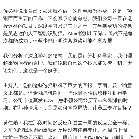
你必须说服自己：如果我不做，这件事就做不成。这是一项
艰巨而重要的工作，它会赋予你使命感。我们公司一直在选
择这样的项目，深度学习只是其中之一。其早期成功的迹象
是吴恩达的人工智能识别猫。Alex 检测出了猫，虽然不是每
次都能成功，但至少能证明这条道路可能有所发展。
我们分析了深度学习的结构，我们是计算机科学家，我们理
解事物运行的原理。我们说服自己这个技术能改变一切。无
论如何，这就是一个例子。
主持人：您的这些选择取得了巨大的回报，字面、及比喻意
义上都是。但金融危机期间，华尔街不相信您押注机器学
习。公司市值蒸发 80%，您带领公司经历了非常艰难的时
期。在那种情况下，您是如何掌控局势、让员工专注目标？
黄仁勋：我在那段时间的反应和过去一周的反应完全一样。
之前你问我本周的事我的反应没有任何变化。本周与上周、
或前一周毫无不同。当然，股价跌了 80% 确实有点难堪。你