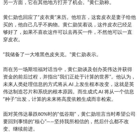
另一方面，它在其他地方打开了机会。”黄仁勋称。
黄仁勋也回应了“皮衣黄”来历。他坦言，这套皮衣是妻子给他
买的，他自己几乎不购物。黄仁勋笑着说，这件皮衣已经足
够好了，如果不喜欢这件可以去再买一件，不然他可以一直
穿皮衣。
“我储备了一大堆黑色皮夹克。”黄仁勋表示。
而在另一场斯坦福对话当中，黄仁勋谈及创办英伟达并获得
资金的前后过程，并指出“我们正处于计算的世界”。他认为，
未来人类处理信息的方式将从 AI 上发生根本改变，这就是英
伟达制造芯片和系统的根本原因。而生成式 AI 将从一个信息
“种子”出发，计算的未来将高度依赖生成而非检索。
面对英伟达暴跌80%时的“低谷期”，黄仁勋坦言当时希望公司
要回到事情的“核心”——坚持我所相信的，然后什么都不改
变、继续前进。