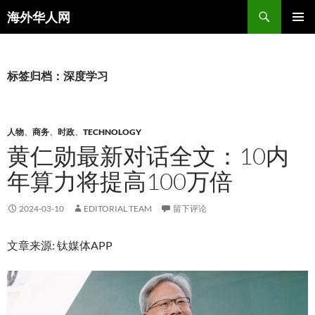
搜
海外华人网
索
跳
主菜单
至
正
文
标签归档：深度学习
人物
、
商务
、
时政
、
TECHNOLOGY
黄仁勋最新对话全文：10内
年算力将提高100万倍
2024-03-10
EDITORIAL TEAM
留下评论
文章来源: 钛媒体APP