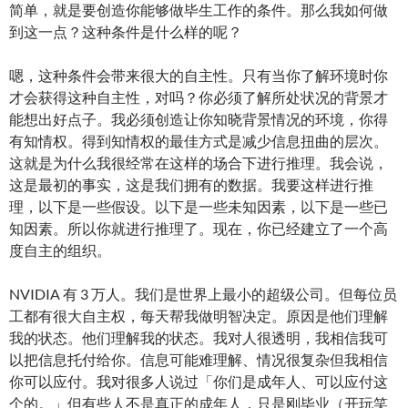
简单，就是要创造你能够做毕生工作的条件。那么我如何做
到这一点？这种条件是什么样的呢？
嗯，这种条件会带来很大的自主性。只有当你了解环境时你
才会获得这种自主性，对吗？你必须了解所处状况的背景才
能想出好点子。我必须创造让你知晓背景情况的环境，你得
有知情权。得到知情权的最佳方式是减少信息扭曲的层次。
这就是为什么我很经常在这样的场合下进行推理。我会说，
这是最初的事实，这是我们拥有的数据。我要这样进行推
理，以下是一些假设。以下是一些未知因素，以下是一些已
知因素。所以你就进行推理了。现在，你已经建立了一个高
度自主的组织。
NVIDIA 有 3 万人。我们是世界上最小的超级公司。但每位员
工都有很大自主权，每天帮我做明智决定。原因是他们理解
我的状态。他们理解我的状态。我对人很透明，我相信我可
以把信息托付给你。信息可能难理解、情况很复杂但我相信
你可以应付。我对很多人说过「你们是成年人、可以应付这
个的。」但有些人不是真正的成年人，只是刚毕业（开玩笑