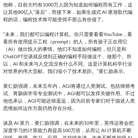
他称，目前大约有1000万人因为知道如何编程而有工作，这
让其他80亿人“落后”，而接下来，如果生成式 AI 逐渐取代编
程的话，编程技术将可能变得不那么有价值了。
“未来，我们都可以编程计算机。你只需要看看YouTube，看
看所有使用提示工程（prompt）的人，所有孩子正在用它
（AI）做出惊人的事情。他们不知道如何编程，但只是和
ChatGPT交谈就反馈到正确的编程手段做这个、做那个。所
以，AI 和未来与人交流没有什么不同。这是计算机科学行业
对世界的伟大贡献。我们缩小了技术差距。”黄仁勋表示。
黄仁勋强调，未来五年内，AGI将通过人类测试。包括律师考
试、胃肠病学等专业测试中，AGI都可以发挥关键作用。不过
他也承认，AGI可能还很遥远，因为目前专家们对于描述人类
思维如何运作方面仍然存在分歧。
谈及 AI 算力，黄仁勋强调，在未来的10年里，英伟达将会把
深度学习的计算能力再提高100万倍，从而让 AI 计算机不断
训练、推理、学习、应用，并持续改进，未来不断将超级 AI