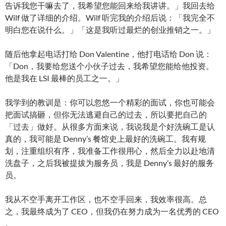
告诉我您干嘛去了，我希望您能回来给我讲讲。」我回去给
Wilf 做了详细的介绍。Wilf 听完我的介绍后说：「我完全不
明白您在说什么。」「这是我听过最烂的创业推销之一。」
随后他拿起电话打给 Don Valentine，他打电话给 Don 说：
「Don，我要给您送个小伙子过去，我希望您能给他投资。
他是我在 LSI 最棒的员工之一。」
我学到的教训是：你可以忽悠一个精彩的面试，你也可能会
把面试搞砸，但你无法逃避自己的过去，所以要把自己的
「过去」做好。从很多方面来说，我说我是个好洗碗工是认
真的，我可能是 Denny’s 餐馆史上最好的洗碗工。我有规
划，注重组织有序，我准备工作很用心，然后全力以赴地清
洗盘子，之后我被提拔为服务员，我是 Denny’s 最好的服务
员。
我从不空手离开工作区，也不空手回来，我效率很高。总
之，我最终成为了 CEO，但我仍在努力成为一名优秀的 CEO
。