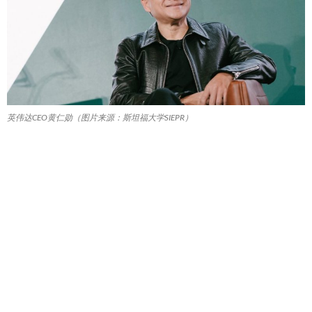
英伟达CEO黄仁勋（图片来源：斯坦福大学SIEPR）