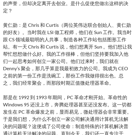
的声誉，但却决定离开去创业。是什么促使您做出这样的决
定？
黄仁勋：是 Chris 和 Curtis（两位英伟达联合创始人、黄仁勋
的好友）。当时我在 LSI 做工程师，他们在 Sun 工作。我当时
跟 CS 领域最聪明的人共事，制造各种工作站包括图形工作
站。有一天 Chris 和 Curtis 说，他们想离开 Sun 。他们想让我
帮忙想想做什么好。我的工作很棒，但他们坚持要我加入他
们一起思考如何创立一家公司。他们过来时，我们就在
Denny’s 聚会，那几乎算是我最初效力的公司。我成为 CEO
之前的第一份工作是洗碗工，那份工作我做得很出色。总
之，我们经常聚会，而那段时期正值微处理器革命。
那是在 1992 到 1993 年期间，PC 革命才刚开始。革命性的
Windows 95 还没上市，奔腾处理器甚至还没发布。这一切都
发生在 PC 革命爆发之前，显而易见，微处理器会非常重要。
于是我们想，为什么不创立一家公司解决通用计算机无法解
决的问题呢？这便成了公司使命：制造特殊的计算机解决普
通计算机无法解决的问题。直到今天，我们还一直专注于