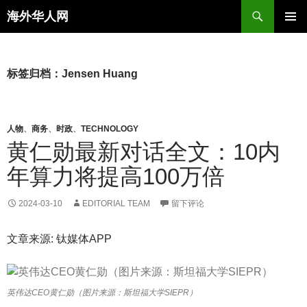
搜
海外华人网
索
跳
主菜单
至
正
文
标签归档：Jensen Huang
人物
、
商务
、
时政
、
TECHNOLOGY
黄仁勋最新对话全文：10内
年算力将提高100万倍
2024-03-10
EDITORIAL TEAM
留下评论
文章来源: 钛媒体APP
英伟达CEO黄仁勋（图片来源：斯坦福大学SIEPR）